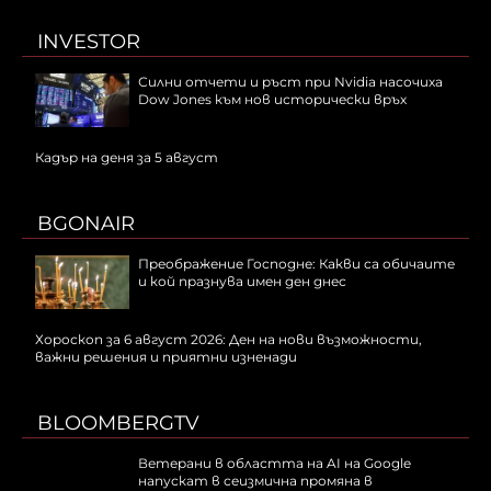
INVESTOR
Силни отчети и ръст при Nvidia насочиха
Dow Jones към нов исторически връх
Кадър на деня за 5 август
BGONAIR
Преображение Господне: Какви са обичаите
и кой празнува имен ден днес
Хороскоп за 6 август 2026: Ден на нови възможности,
важни решения и приятни изненади
BLOOMBERGTV
Ветерани в областта на AI на Google
напускат в сеизмична промяна в