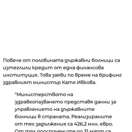
Повече от половината държавни болници са
изтеглили кредит от една финансова
институция. Това заяви по време на брифинг
здравният министър Катя Ивкова.
"Министерството на
здравеопазването представя данни за
управлението на държавните
болници в страната. Реализираните
от тях задължения са 426,2 млн. евро.
От тях просрочените до 31 март са