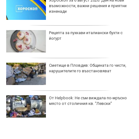
Хороскоп за 6 август 2026: Ден на нови
възможности, важни решения и приятни
изненади
Рецепта за пухкави италиански бухти с
йогурт
Сметище в Пловдив: Общината го чисти,
нарушителите го възстановяват
От Helpbook: Не съм виждала по-мръсно
място от столичния кв. "Левски"