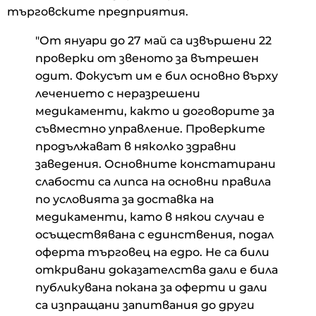
търговските предприятия.
"От януари до 27 май са извършени 22
проверки от звеното за вътрешен
одит. Фокусът им е бил основно върху
лечението с неразрешени
медикаменти, както и договорите за
съвместно управление. Проверките
продължават в няколко здравни
заведения. Основните констатирани
слабости са липса на основни правила
по условията за доставка на
медикаменти, като в някои случаи е
осъществявана с единствения, подал
оферта търговец на едро. Не са били
откривани доказателства дали е била
публикувана покана за оферти и дали
са изпращани запитвания до други