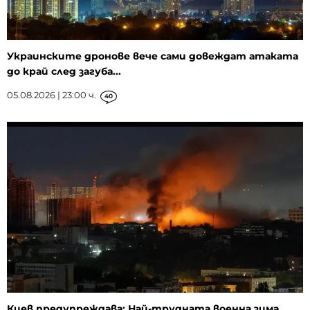
Украинските дронове вече сами довеждат атаката
до край след загуба...
05.08.2026 | 23:00 ч.
40
Киев предупреждава: Най-трудната военна зима