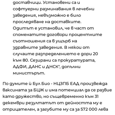
доставчици. Установени са и
софтуерни разминавания в лечебни
заведения, невъзможно е било
проследяване на доставките.
Одитът е установил, че в част от
споменатите договори процентните
съотношения са в ущърб на
здравните заведения. В някои от
случаите разпределението е дори 20
към 80. Сезирани са прокуратурата,
АДФИ, ДАНС и ДНСК", допълни
министърът.
По думите ѝ Бул Био - НЦЗПБ ЕАД произвежда
ваксината за БЦЖ и има потенциал да се развие
като дружество, но същевременно към 31
декември резултатът от дейността му е
отрицателен, а загубите му са за 572 000 лева