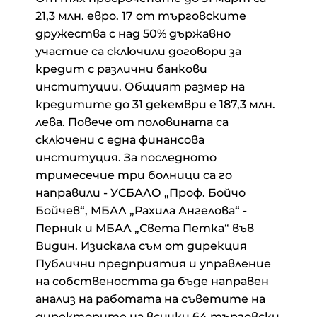
21,3 млн. евро. 17 от търговските
дружества с над 50% държавно
участие са сключили договори за
кредит с различни банкови
институции. Общият размер на
кредитите до 31 декември е 187,3 млн.
лева. Повече от половината са
сключени с една финансова
институция. За последното
тримесечие три болници са го
направили - УСБАЛО „Проф. Бойчо
Бойчев“, МБАЛ „Рахила Ангелова“ -
Перник и МБАЛ „Света Петка“ във
Видин. Изискала съм от дирекция
Публични предприятия и управление
на собствеността да бъде направен
анализ на работата на съветите на
директорите на всички 64 търговски