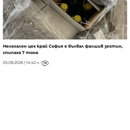
Нелегален цех край София е бълвал фалшив зехтин,
спипаха 7 тона
05.08.2026 | 14:42 ч.
78