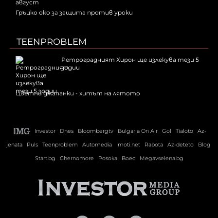
Гръцко око за защита против уроки
TEENPROBLEM
Ретроградният Хирон ще излекува тези 5
зодии
Цветни джапанки - хитът на лятото
Investor
Dnes
Bloombergtv
Bulgaria On Air
Gol
Tialoto
Az-
jenata
Puls
Teenproblem
Automedia
Imoti.net
Rabota
Az-deteto
Blog
Start.bg
Chernomore
Posoka
Boec
Megavselena.bg