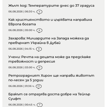
Жълт код: Температурите днес до 37 градуса
06.08.2026 | 06:30 ч.
4
Как християнството и църквата направиха
Европа богата
06.08.2026 | 05:00 ч.
6
Захарова: Милиардите на Запада можеха да
превърнат Украйна в Дубай
06.08.2026 | 04:15 ч.
9
Учени: Речта на децата може да предскаже
тревожност и депресия
06.08.2026 | 03:00 ч.
0
Ретроградният Хирон ще направи животът
по-лесен за 5 зодии
06.08.2026 | 01:36 ч.
17
Бракът се отразява доста добре на Тейлър
Суифт
06.08.2026 | 00:45 ч.
7