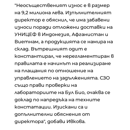
"Неосъщественият износ е в размер
на 9,2 милиона лева. Изпълнителният
директор е обяснил, че има забавени
износи поради отложени доставки на
УНИЦЕФ в Индонезия, Афганистан и
Виетнам, а продукцията се намира на
склад. Вътрешният одит е
константирал, че нерегламентиран в
правилата е начинът на реализиране
на плащания по отношение на
управлението на задълженията. СЗО
също прави проверки на
лабораториите на Бул Био, очаква се
доклад по напредъка на техните
констатации. Изискани са и
допълнителни обяснения от
директора", добави Ивкова.