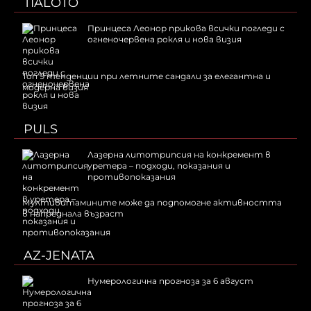
TIALOTO
Принцеса Леонор прикова всички погледи с
огненочервена рокля и нова визия
Топ 9 тенденции при летните сандали за елегантна и
модерна визия
PULS
Лазерна литотрипсия на конкремент в
уретера – подходи, показания и
противопоказания
Мултивитамините може да подпомогне активността
в напреднала възраст
AZ-JENATA
Нумерологична прогноза за 6 август