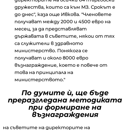
дружества, които са към МЗ. Срокът е
до днес", каза още Ивкова. "Членовете
получават между 2000 и 4500 евро на
месец, за да представляват
държавата в съветите, някои от тях
са служители в здравното
министерство. Понякога се
получават и около 8000 евро
възнаграждение, което е повече от
това на принципала на
министерството."
По думите ѝ, ще бъде
преразгледана методиката
при формиране на
възнаграждения
на съветите на директорите на