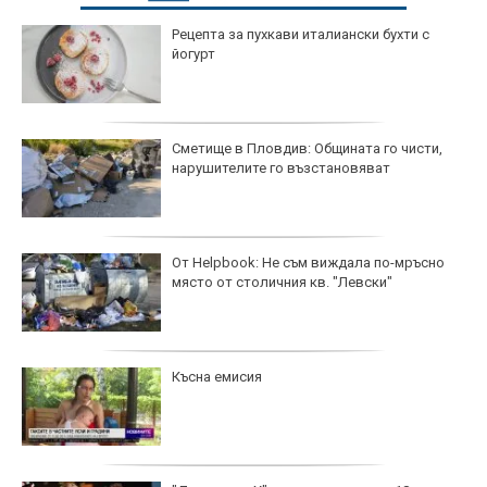
Рецепта за пухкави италиански бухти с
йогурт
Сметище в Пловдив: Общината го чисти,
нарушителите го възстановяват
От Helpbook: Не съм виждала по-мръсно
място от столичния кв. "Левски"
Късна емисия