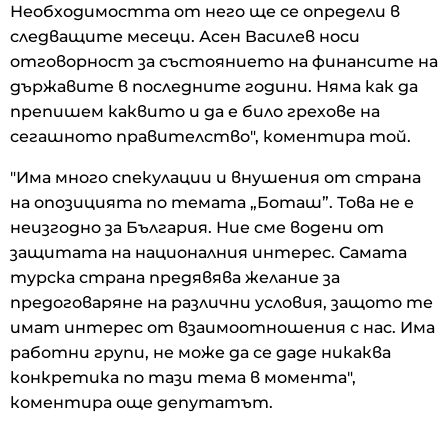
Необходимостта от него ще се определи в
следващите месеци. Асен Василев носи
отговорност за състоянието на финансите на
държавите в последните години. Няма как да
препишем каквито и да е било грехове на
сегашното правителство", коментира той.
"Има много спекулации и внушения от страна
на опозицията по темата „Боташ”. Това не е
неизгодно за България. Ние сме водени от
защитата на националния интерес. Самата
турска страна предявява желание за
предоговаряне на различни условия, защото те
имат интерес от взаимоотношения с нас. Има
работни групи, не може да се даде никаква
конкретика по тази тема в момента",
коментира още депутатът.