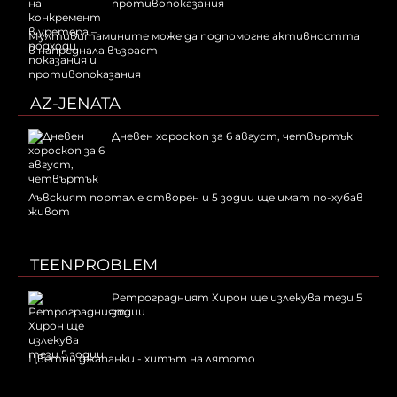
противопоказания
Мултивитамините може да подпомогне активността
в напреднала възраст
AZ-JENATA
Дневен хороскоп за 6 август, четвъртък
Лъвският портал е отворен и 5 зодии ще имат по-хубав
живот
TEENPROBLEM
Ретроградният Хирон ще излекува тези 5
зодии
Цветни джапанки - хитът на лятото