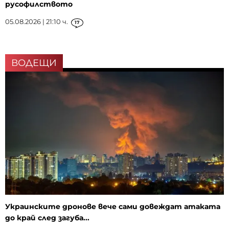
русофилството
05.08.2026 | 21:10 ч.
17
ВОДЕЩИ
Украинските дронове вече сами довеждат атаката
до край след загуба...