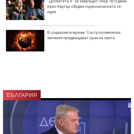
"Досиетата Х" се завръщат след 18 години,
Крис Картър сбъдва първоначалната си
идея
В социалните мрежи: 3 астрономически
явления предвещават края на света
БЪЛГАРИЯ