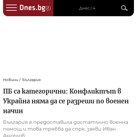
Днес | 4
Новини
България
ПБ са категорични: Конфликтът в
Украйна няма да се разреши по военен
начин
България е предоставила достатъчно военна
помощ и това трябва да спре, заяви Иван
Ангелов