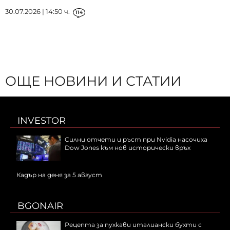
30.07.2026 | 14:50 ч.
114
ОЩЕ НОВИНИ И СТАТИИ
INVESTOR
Силни отчети и ръст при Nvidia насочиха
Dow Jones към нов исторически връх
Кадър на деня за 5 август
BGONAIR
Рецепта за пухкави италиански бухти с