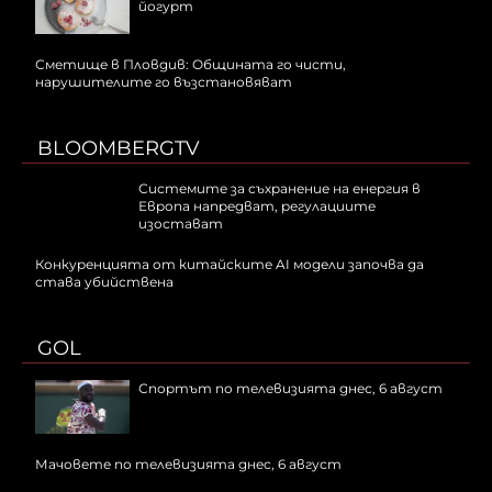
йогурт
Сметище в Пловдив: Общината го чисти,
нарушителите го възстановяват
BLOOMBERGTV
Системите за съхранение на енергия в
Европа напредват, регулациите
изостават
Конкуренцията от китайските AI модели започва да
става убийствена
GOL
Спортът по телевизията днес, 6 август
Мачовете по телевизията днес, 6 август