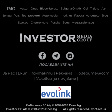
Investor
Dnes
Bloombergtv
Bulgaria On Air
Gol
Tialoto
Az-
jenata
Puls
Teenproblem
Automedia
Imoti.net
Rabota
Az-deteto
Blog
Start.bg
Chernomore
Posoka
Boec
Megavselena.bg
ПОСЛЕДВАЙТЕ НИ
За нас
|
Екип
|
Контакти
|
Реклама
|
Поверителност
|
Условия за ползване
|
Инвестор.БГ АД © 2001-2026 Dnes.bg
Investor.BG AD © 2001-2026 Dnes.bg
All rights reserved.
Contact us