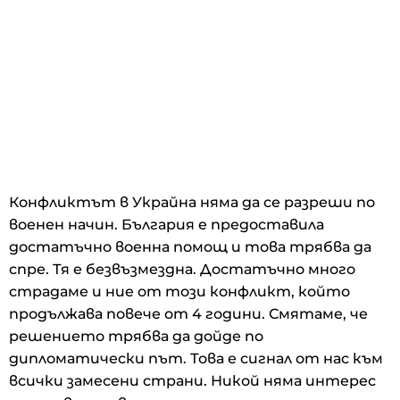
Конфликтът в Украйна няма да се разреши по
военен начин. България е предоставила
достатъчно военна помощ и това трябва да
спре. Тя е безвъзмездна. Достатъчно много
страдаме и ние от този конфликт, който
продължава повече от 4 години. Смятаме, че
решението трябва да дойде по
дипломатически път. Това е сигнал от нас към
всички замесени страни. Никой няма интерес