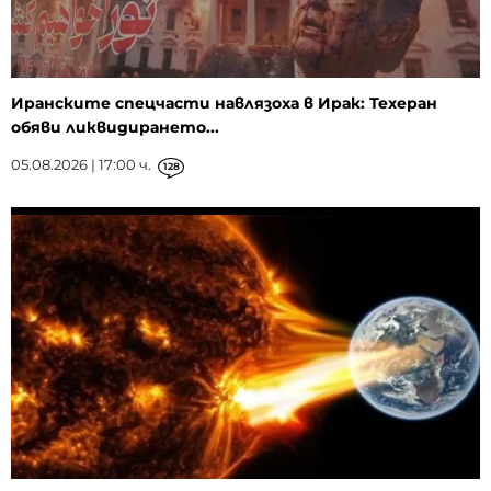
Иранските спецчасти навлязоха в Ирак: Техеран
обяви ликвидирането...
05.08.2026 | 17:00 ч.
128