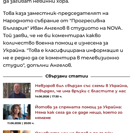
да загиват невинни хора.
Това каза заместник-председателят на
Народното събрание от "Прогресивна
България" Иван Ангелов в студиото на NOVA.
Той заяви, че не би коментирал какво
количество военна помощ е изнесена за
Украйна. "Това е класифицирана информация и
не е редно да се коментира в телевизионно
студио", допълни Ангелов.
Свързани статии
Невзоров бил свързан със схеми в Украйна,
твърдял, че има връзки с властите у нас
14.06.2026 | 17:30 ч.
Йотова за спряната помощ за Украйна:
Няма как сега да се даде нещо, което го
нямаме
11.06.2026 | 20:05 ч.
Основната цел на Радев е да държи