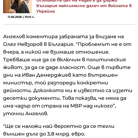
България максимално далеч от войната в
Украйна
11.06.2026 | 19:15 ч.
Ангелов коментира забраната за влизане на
Олег Невзоров в България. "Проблемът не е от
вчера, а никой не взимаше отношение.
Трябваше ние да се включим в политическия
живот, за да се даде гласност. Още в първите
дни на Иван Демерджиев като вътрешен
министър, той разпореди конкретни
дейности. Доколкото ми е известно са иззети
десетки документи. Това показва, че няма да
има чадър от страна на МВР над никого”,
уточни Ангелов.
"Ще се наложи най-вероятно да се тегли
външен дълг до 3,8 млрд. евро.