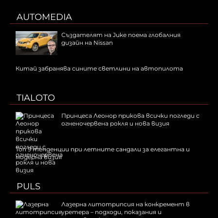
AUTOMEDIA
Създателят на Juke поема глобалния
дизайн на Nissan
Китай забранява сините светлини на автопилота
TIALOTO
Принцеса Леонор прикова всички погледи с
огненочервена рокля и нова визия
Топ 9 тенденции при летните сандали за елегантна и
модерна визия
PULS
Лазерна литотрипсия на конкремент в
уретера – подходи, показания и