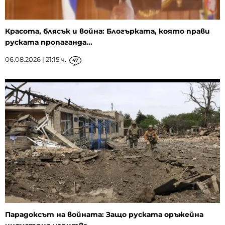
Красота, блясък и война: Блогърката, която прави
руската пропаганда...
06.08.2026 | 21:15 ч.
47
Парадоксът на войната: Защо руската оръжейна