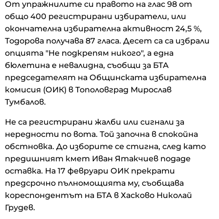
От упражнилите си правото на глас 98 от
общо 400 регистрирани избиратели, или
окончателна избирателна активност 24,5 %,
Тодорова получава 87 гласа. Десет са са избрали
опцията "Не подкрепям никого", а една
бюлетина е невалидна, съобщи за БТА
председателят на Общинската избирателна
комисия (ОИК) в Тополовград Мирослав
Тумбалов.
Не са регистрирани жалби или сигнали за
нередности по вота. Той започна в спокойна
обстновка. До изборите се стигна, след като
предишният кмет Иван Ятакчиев подаде
оставка. На 17 февруари ОИК прекрати
предсрочно пълномощията му, съобщава
кореспондентът на БТА в Хасково Николай
Грудев.