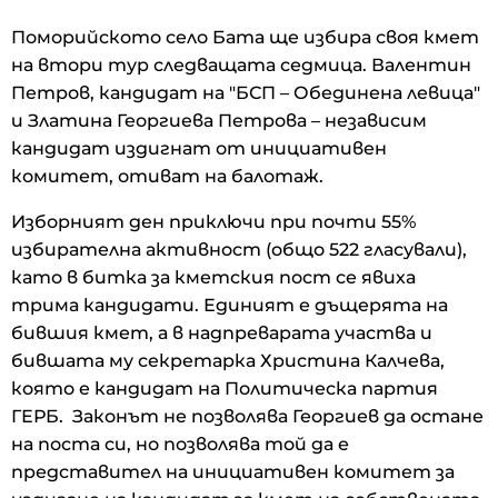
Поморийското село Бата ще избира своя кмет
на втори тур следващата седмица. Валентин
Петров, кандидат на "БСП – Обединена левица"
и Златина Георгиева Петрова – независим
кандидат издигнат от инициативен
комитет, отиват на балотаж.
Изборният ден приключи при почти 55%
избирателна активност (общо 522 гласували),
като в битка за кметския пост се явиха
трима кандидати. Единият е дъщерята на
бившия кмет, а в надпреварата участва и
бившата му секретарка Христина Калчева,
която е кандидат на Политическа партия
ГЕРБ. Законът не позволява Георгиев да остане
на поста си, но позволява той да е
представител на инициативен комитет за