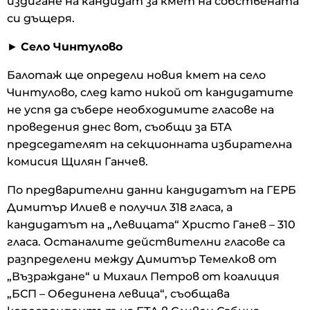
издигане на кандидат за кмет на собствената
си дъщеря.
►
Село Чинтулово
Балотаж ще определи новия кмет на село
Чинтулово, след като никой от кандидатите
не успя да събере необходимите гласове на
проведения днес вот, съобщи за БТА
председателят на секционната избирателна
комисия Щилян Ганчев.
По предварителни данни кандидатът на ГЕРБ
Димитър Илиев е получил 318 гласа, а
кандидатът на „Левицата“ Христо Ганев – 310
гласа. Останалите действителни гласове са
разпределени между Димитър Темелков от
„Възраждане“ и Михаил Петров от коалиция
„БСП – Обединена левица“, съобщава