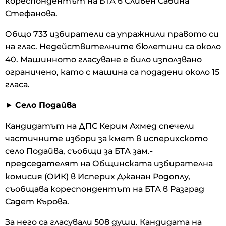
кореспондентът на БТА в Сливен Сабина
Стефанова.
Общо 733 избиратели са упражнили правото си
на глас. Недействителните бюлетини са около
40. Машинното гласуване е било използвано
ограничено, като с машина са подадени около 15
гласа.
►
Село Подайва
Кандидатът на ДПС Керим Ахмед спечели
частичните избори за кмет в исперихското
село Подайва, съобщи за БТА зам.-
председателят на Общинската избирателна
комисия (ОИК) в Исперих Джанан Родоплу,
съобщава кореспондентът на БТА в Разград
Садет Кърова.
За него са гласували 508 души. Кандидата на