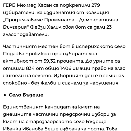
ГЕРБ Мехмед Хасан са подкрепили 279
избиратели. За издигнатия от коалиция
„Продължаваме Промяната – Демократична
България“ Февзи Халил своя вот са дали 23
гласоподаватели.
Частичният местен вот в исперихското село
Подайва приключи при избирателна
активност от 59,32 процента. До урните са
отишли 834 от общо 1406 имащи право на глас
жители на селото. Изборният ден е преминал
спокойно - без жалби и сигнали за нарушения.
►
Село Бъдеще
Единственият кандидат за кмет на
днешните частични предсрочни избори за
кмет на старозагорското село Бъдеще –
Иванка Иванова беше избрана за поста. Това