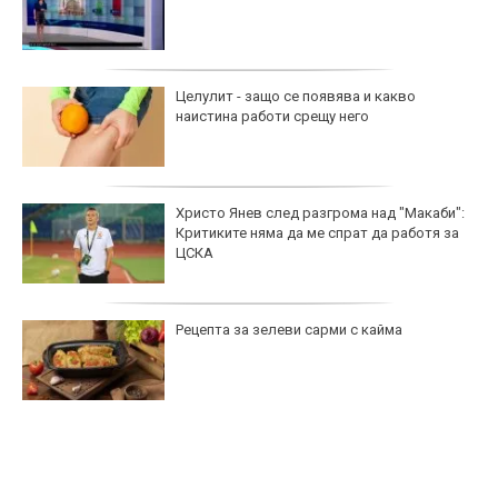
Целулит - защо се появява и какво
наистина работи срещу него
Христо Янев след разгрома над "Макаби":
Критиките няма да ме спрат да работя за
ЦСКА
Рецепта за зелеви сарми с кайма