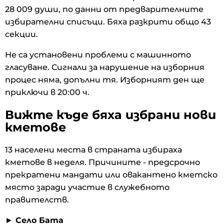
28 009 души, по данни от предварителните
избирателни списъци. Бяха разкрити общо 43
секции.
Не са установени проблеми с машинното
гласуване. Сигнали за нарушение на изборния
процес няма, допълни тя. Изборният ден ще
приключи в 20:00 ч.
Вижте къде бяха избрани нови
кметове
13 населени места в страната избираха
кметове в неделя. Причините - предсрочно
прекратени мандати или овакантено кметско
място заради участие в служебното
правителств.
►
Село Бата