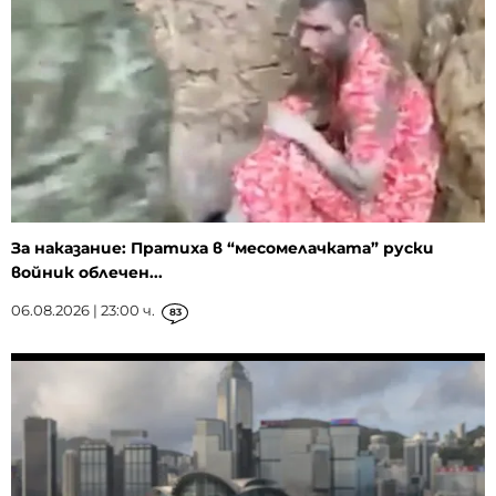
За наказание: Пратиха в “месомелачката” руски
войник облечен...
06.08.2026 | 23:00 ч.
83