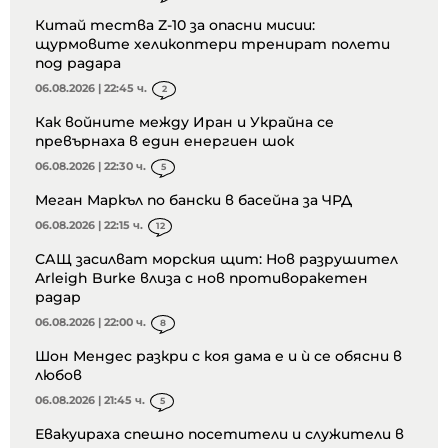
Китай тества Z-10 за опасни мисии:
щурмовите хеликоптери тренират полети
под радара
06.08.2026 | 22:45 ч.
2
Как войните между Иран и Украйна се
превърнаха в един енергиен шок
06.08.2026 | 22:30 ч.
5
Меган Маркъл по бански в басейна за ЧРД
06.08.2026 | 22:15 ч.
12
САЩ засилват морския щит: Нов разрушител
Arleigh Burke влиза с нов противоракетен
радар
06.08.2026 | 22:00 ч.
8
Шон Мендес разкри с коя дама е и ѝ се обясни в
любов
06.08.2026 | 21:45 ч.
5
Евакуираха спешно посетители и служители в