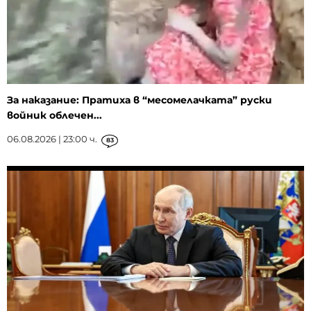
За наказание: Пратиха в “месомелачката” руски
войник облечен...
06.08.2026 | 23:00 ч.
83