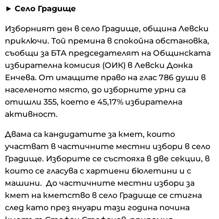
►
Село Градище
Изборният ден в село Градище, община Левски
приключи. Той премина в спокойна обстановка,
съобщи за БТА председателят на Общинската
избирателна комисия (ОИК) в Левски Донка
Енчева. От имащите право на глас 786 души в
населеното място, до изборните урни са
отишли 355, което е 45,17% избирателна
активност.
Двама са кандидатите за кмет, които
участват в частичните местни избори в село
Градище. Изборите се състояха в две секции, в
които се гласува с хартиени бюлетини и с
машини. До частичните местни избори за
кмет на кметство в село Градище се стигна
след като през януари тази година почина