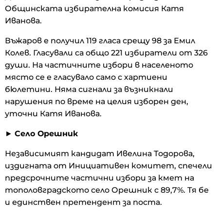
Общинската избирателна комисия Катя
Иванова.
Въжаров е получил 119 гласа срещу 98 за Емил
Колев. Гласували са общо 221 избиратели от 326
души. На частичните избори в населеното
място се е гласувало само с хартиени
бюлетини. Няма сигнали за възникнали
нарушения по време на целия изборен ден,
уточни Катя Иванова.
►
Село Орешник
Независимият кандидат Ивелина Тодорова,
издигната от Инициативен комитет, спечели
предсрочните частични избори за кмет на
тополовградското село Орешник с 89,7%. Тя бе
и единствен претендент за поста.