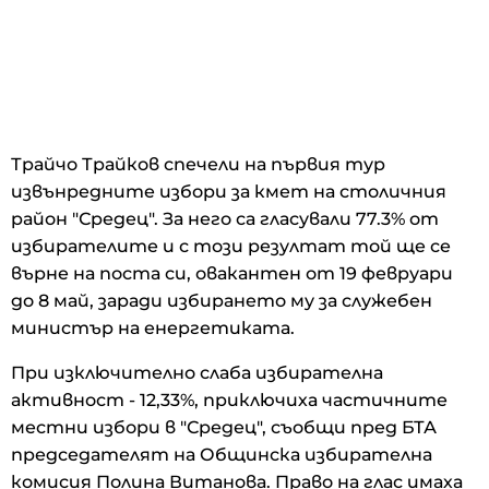
Трайчо Трайков спечели на първия тур
извънредните избори за кмет на столичния
район "Средец". За него са гласували 77.3% от
избирателите и с този резултат той ще се
върне на поста си, овакантен от 19 февруари
до 8 май, заради избирането му за служебен
министър на енергетиката.
При изключително слаба избирателна
активност - 12,33%, приключиха частичните
местни избори в "Средец", съобщи пред БТА
председателят на Общинска избирателна
комисия Полина Витанова. Право на глас имаха