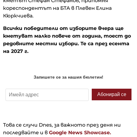
кметът Стефан Стефанов, припомня
кореспондентът на БТА в Плевен Елина
Кюркчиева.
Всички победители от изборите вчера ще
кметуват малко повече от година, тоест до
редовните местни избори. Те са през есента
на 2027 г.
Това се случи Dnes, за важното през деня ни
последвайте и в
Google News Showcase.