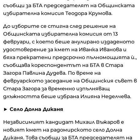
съобщи за БТА председателят на Общинската
избирателна комисия Теодора Крумова.
До изборите се стигна след решение на
Общинската избирателна комисия от 13
февруари, с което беше анулирано издаденото
удостоверение за кмет на Иванка Иванова и
бяха прекратени предсрочно пълномощията ѝ.,
съобщава кореспондентът на БТА в Стара
Загора Павлина Дудева. По време на
февруарското заседание на Общинския съвет в
Стара Загора за временно изпълняващ
длъжността беше избрана Илияна Неделчева.
►
Село Долна Диканя
Независимият кандидат Михаил Въжаров е
новият кмет на радомирското село Долна
Диканя. Това съобщи за БТА председателят на