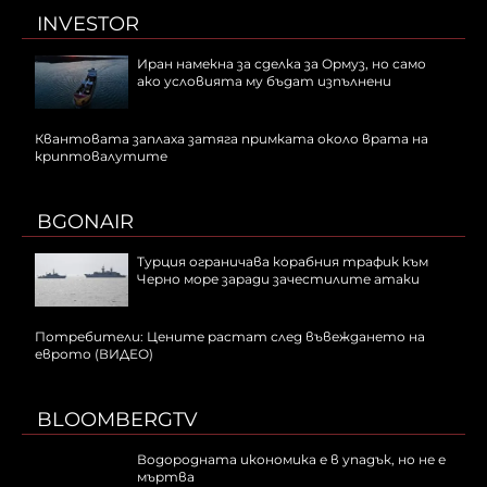
INVESTOR
Иран намекна за сделка за Ормуз, но само
ако условията му бъдат изпълнени
Квантовата заплаха затяга примката около врата на
криптовалутите
BGONAIR
Турция ограничава корабния трафик към
Черно море заради зачестилите атаки
Потребители: Цените растат след въвеждането на
еврото (ВИДЕО)
BLOOMBERGTV
Водородната икономика е в упадък, но не е
мъртва