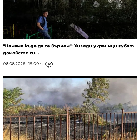
"Нямаме къде да се върнем": Хиляди украинци губят
домовете си...
08.08.2026 | 19:00 ч.
12