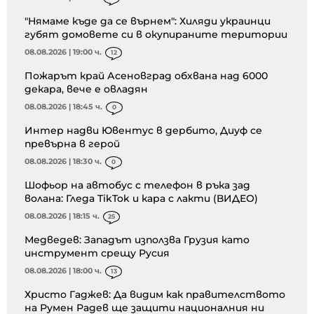
"Нямаме къде да се върнем": Хиляди украинци
губят домовете си в окупираните територии
08.08.2026 | 19:00 ч.
12
Пожарът край Асеновград обхвана над 6000
декара, вече е овладян
08.08.2026 | 18:45 ч.
0
Интер надви Ювентус в дербито, Диуф се
превърна в герой
08.08.2026 | 18:30 ч.
0
Шофьор на автобус с телефон в ръка зад
волана: Гледа TikTok и кара с лакти (ВИДЕО)
08.08.2026 | 18:15 ч.
25
Медведев: Западът използва Грузия като
инструмент срещу Русия
08.08.2026 | 18:00 ч.
13
Христо Гаджев: Да видим как правителството
на Румен Радев ще защити националния ни