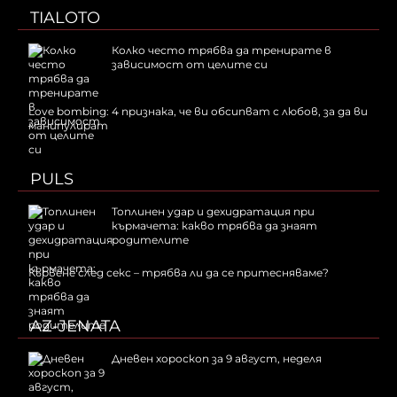
TIALOTO
Колко често трябва да тренирате в
зависимост от целите си
Love bombing: 4 признака, че ви обсипват с любов, за да ви
манипулират
PULS
Топлинен удар и дехидратация при
кърмачета: какво трябва да знаят
родителите
Кървене след секс – трябва ли да се притесняваме?
AZ-JENATA
Дневен хороскоп за 9 август, неделя