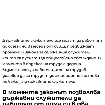
Държавните служители ще могат да работят
до осем дни в месеца от къщи, предвиждат
промени в Закона за държавния служител,
които са пуснати за обществено обсъждане. В
момента в Кодекса на труда е дадена
възможност за работещите на трудов
договор да се трудят дистанционно, но това
не важи за държавните служители.
В момента законът позволява
държавни служители да
работят от дома си в два