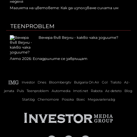
Магията на цветовете: Как да използваме силата им
TEENPROBLEM
Венера във Везни - какво чака зодиите?
Лято 2026: Еспадрилите се завръщат
Investor
Dnes
Bloombergtv
Bulgaria On Air
Gol
Tialoto
Az-
jenata
Puls
Teenproblem
Automedia
Imoti.net
Rabota
Az-deteto
Blog
Start.bg
Chernomore
Posoka
Boec
Megavselena.bg