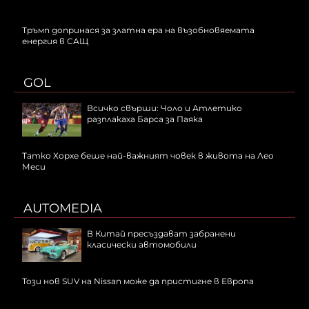
Тръмп допринася за златна ера на възобновяемата
енергия в САЩ
GOL
Всичко свърши: Чоло и Атлетико
разплакаха Барса за Паяка
Татко Хорхе беше най-важният човек в живота на Лео
Меси
AUTOMEDIA
В Китай пресъздават забранени
класически автомобили
Този нов SUV на Nissan може да пристигне в Европа