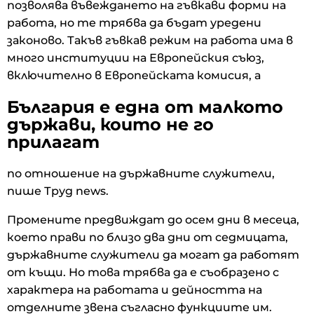
позволява въвеждането на гъвкави форми на
работа, но те трябва да бъдат уредени
законово. Такъв гъвкав режим на работа има в
много институции на Европейския съюз,
включително в Европейската комисия, а
България е една от малкото
държави, които не го
прилагат
по отношение на държавните служители,
пише Труд news.
Промените предвиждат до осем дни в месеца,
което прави по близо два дни от седмицата,
държавните служители да могат да работят
от къщи. Но това трябва да е съобразено с
характера на работата и дейността на
отделните звена съгласно функциите им.