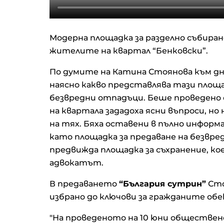
Модерна площадка за разделно събира
жителите на квартал “Бенковски”.
По думите на Катина Стоянова към д
наясно какво представлява тази площа
безвредни отпадъци. Беше проведено
на квартала зададоха ясни въпроси, но
на тях. Бяха оставени в пълно инфор
като площадка за предаване на безвр
предвижда площадка за съхранение, кое
адвокатът.
В предаването
“България сутрин”
Сто
избрано до ключови за гражданите обе
"На проведеното на 10 юни обществено