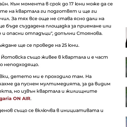
н. Към момента в срок до 17 юни може да се
те на квартала ги подготвят и ще ги
чил. За тях все още не става ясно дали на
 бъде създадена площадка за приемане или
Кадър на деня за 6 август
 и опасни отпадъци", допълни Стоянова.
дане ще се проведе на 25 юни.
Йотовска също живее в квартала и е част
Американските борсови индекси
о неподходящо.
са в отстъпление, петролът
отново се устреми нагоре
вки, детето ми е проходило там. На
ахме да пуснем мултимедията, за да видим
OTP Group отчете силни
оекта, но извън квартала и жилищните
финансови резултати през
garia ON AIR
.
първото полугодие
нов също се включва в инициативата и
В Европа работят над 10 хил.
пивоварни, в България те са 42