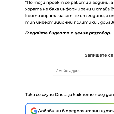
"По този проект се работи 3 години, а
хората не бяха информирани и става 
които хората чакат не от години, а о
тип инвестиционни политики", добав
Гледайте видеото с целия разговор.
Това се случи Dnes, за важното през де
Добави ни в предпочитани източ