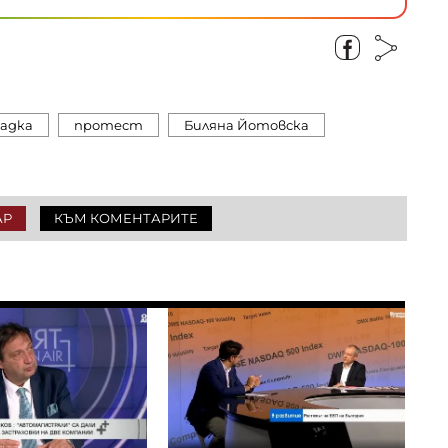
адка
протест
Биляна Йотовска
АР
КЪМ КОМЕНТАРИТЕ