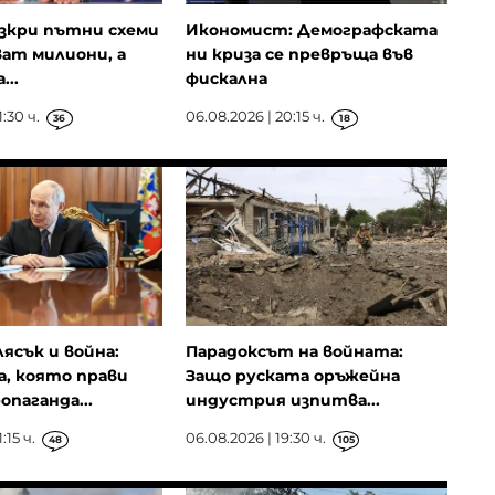
зкри пътни схеми
Икономист: Демографската
ват милиони, а
ни криза се превръща във
...
фискална
:30 ч.
06.08.2026 | 20:15 ч.
36
18
лясък и война:
Парадоксът на войната:
, която прави
Защо руската оръжейна
опаганда...
индустрия изпитва...
:15 ч.
06.08.2026 | 19:30 ч.
48
105