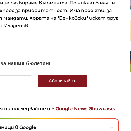
 ние разбираме в момента. По никакъв начин
въпрос за приоритетност. Има проекти, за
т мандати. Хората на "Бенковски" искат друг
Пазарният регулатор на ЕС ще
и Младенов.
оценява управлението на риска
в управляващите дружества
RWE се отказва от проектите си
за морски вятърни паркове в
САЩ
ня ни последвайте и в
Google News Showcase.
→
ници в Google