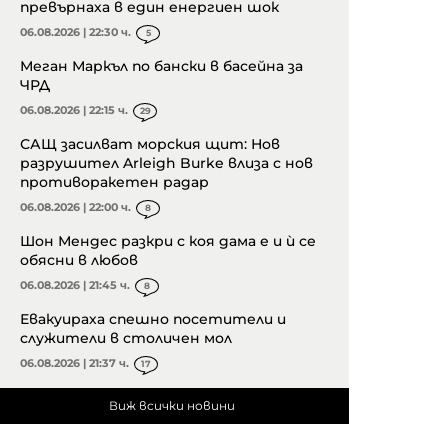
превърнаха в един енергиен шок
06.08.2026 | 22:30 ч.
5
Меган Маркъл по бански в басейна за
ЧРД
06.08.2026 | 22:15 ч.
29
САЩ засилват морския щит: Нов
разрушител Arleigh Burke влиза с нов
противоракетен радар
06.08.2026 | 22:00 ч.
8
Шон Мендес разкри с коя дама е и ѝ се
обясни в любов
06.08.2026 | 21:45 ч.
8
Евакуираха спешно посетители и
служители в столичен мол
06.08.2026 | 21:37 ч.
17
Виж всички новини