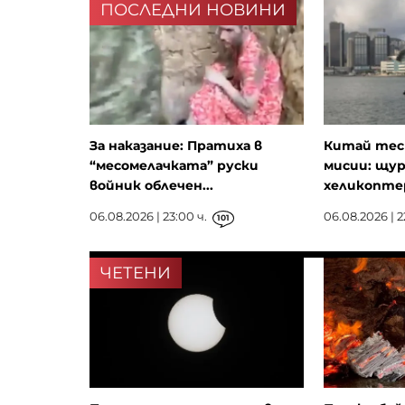
ПОСЛЕДНИ НОВИНИ
За наказание: Пратиха в
Китай тест
“месомелачката” руски
мисии: щу
войник облечен...
хеликопте
06.08.2026 | 23:00 ч.
06.08.2026 | 2
101
ЧЕТЕНИ