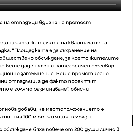
не на отпадъци вдигна на протест
нешна дата жителите на квартала не са
дка. “Площадката е за съхранение на
 обществено обсъждане, за което жителите
 не беше даден ясен и категоричен отговор
мационно затъмнение. Беше промотирано
едни отпадъци, а де факто проектът
то е голямо разминаване", обясни
янова добави, че местоположението е
кти и на 100 м от жилищни сгради.
 обсъждане бяха повече от 200 души лично в