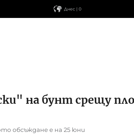
Днес | 0
ки" на бунт срещу пл
о обсъждане е на 25 юни