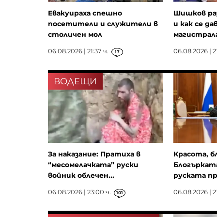
Евакуираха спешно
Шишков ра
посетители и служители в
и как се да
столичен мол
магистрала
06.08.2026 | 21:37 ч.
06.08.2026 | 21
17
ВОДЕЩИ
За наказание: Пратиха в
Красота, б
“месомелачката” руски
Блогърката
войник облечен...
руската пр
06.08.2026 | 23:00 ч.
06.08.2026 | 21
101