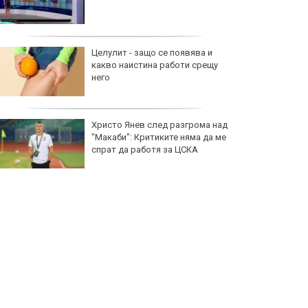
Целулит - защо се появява и
какво наистина работи срещу
него
Христо Янев след разгрома над
"Макаби": Критиките няма да ме
спрат да работя за ЦСКА