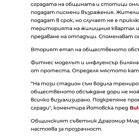
сградата на общината и стотици онлай
подадат писмени възражения. Жители
подадат в срок, но случаят не е приклю
територията на жилищния квартал ще
предаване на отпадъци. Споменават се
Вторият етап на общественото обсъж
Фитнес моделът и инфлуенсър Биляна 
от протеста. Определя мястото кат
“На този стадион съм водила трениро
общественото обсъждане дори не мож
всичко визуализирано. Подкрепяме пр
сгради", коментира Йотовска пред
Bul
Общинският съветник Драгомир Младе
настоява за прозрачност.