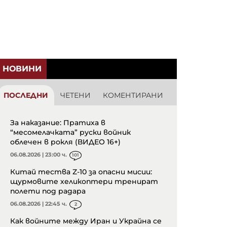
НОВИНИ
ПОСЛЕДНИ
ЧЕТЕНИ
КОМЕНТИРАНИ
За наказание: Пратиха в
“месомелачката” руски войник
облечен в рокля (ВИДЕО 16+)
06.08.2026 | 23:00 ч.
101
Китай тества Z-10 за опасни мисии:
щурмовите хеликоптери тренират
полети под радара
06.08.2026 | 22:45 ч.
2
Как войните между Иран и Украйна се