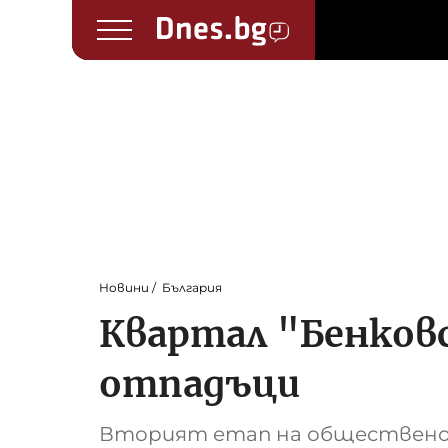
Новини
България
Квартал "Бенковс
отпадъци
Вторият етап на общественот