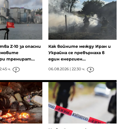
ва Z-10 за опасни
Как войните между Иран и
рмовите
Украйна се превърнаха в
ри тренират...
един енергиен...
2:45 ч.
06.08.2026 | 22:30 ч.
2
5