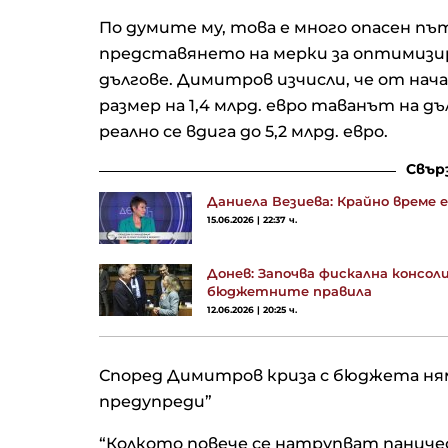
По думите му, това е много опасен пъ
представянето на мерки за оптимизир
дългове. Димитров изчисли, че от нача
размер на 1,4 млрд. евро таванът на 
реално се вдига до 5,2 млрд. евро.
Свър
Даниела Везиева: Крайно време 
15.06.2026 | 22:37 ч.
Донев: Започва фискална консол
бюджетните правила
12.06.2026 | 20:25 ч.
Според Димитров криза с бюджета ням
предупреди”
“Колкото повече се натрупват паниче