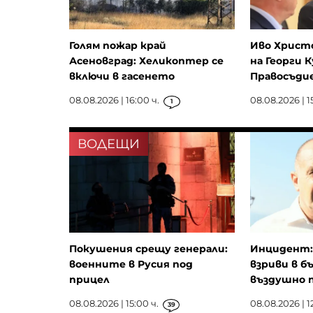
Голям пожар край
Иво Христ
Асеновград: Хеликоптер се
на Георги К
включи в гасенето
Правосъдие
08.08.2026 | 16:00 ч.
08.08.2026 | 15
1
ВОДЕЩИ
Покушения срещу генерали:
Инцидент: 
военните в Русия под
взриви в б
прицел
въздушно п
08.08.2026 | 15:00 ч.
08.08.2026 | 12
39