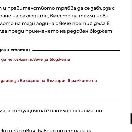
т и правителството трябва да се забърза с
ане на разходите, вместо да тегли нови
лото на тази година с вече поетия дълг в
дълга преди приемането на редовен бюджет
зани статии
е да не лъжем повече за бюджета
идация за връщане на България в рамките на
а, а ситуацията е напълно решима, но
ски действия, бавене от страна на