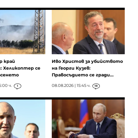
р край
Иво Христов за убийството
: Хеликоптер се
на Георги Кузев:
асенето
Правосъдието се гради...
6:00 ч.
08.08.2026 | 15:45 ч.
1
19