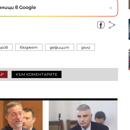
съветския режим в технологични
→
хъбове
ници в Google
Турция ограничава
корабоплаването в Черно море
след нарастване на атаките
ров
бюджет
дефицит
дълг
България търси от ЕС
извънредна помощ за
производителите на краве
мляко и угоени прасета
АР
КЪМ КОМЕНТАРИТЕ