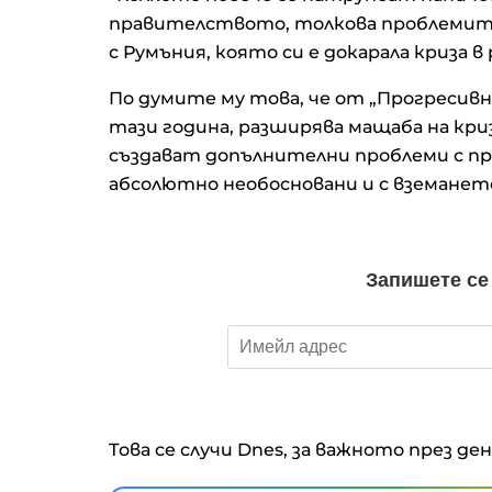
правителството, толкова проблемите 
с Румъния, която си е докарала криза 
По думите му това, че от „Прогресивн
тази година, разширява мащаба на кри
създават допълнителни проблеми с при
абсолютно необосновани и с вземането
Това се случи Dnes, за важното през де