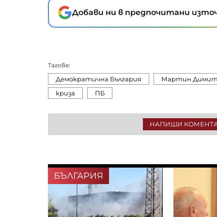
Добави ни в предпочитани източ
Тагове:
Демократична България
Мартин Димит
криза
ПБ
НАПИШИ КОМЕНТ
БЪЛГАРИЯ