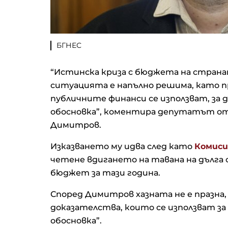
БГНЕС
“Истинска криза с бюджета на странат
ситуацията е напълно решима, като п
публичните финанси се използват, за д
обосновка”, коментира депутатът о
Димитров.
Изказването му идва след като
Комиси
четене вдигането на тавана на дълга с
бюджет за тази година.
Според Димитров хазната не е празна, 
доказателства, които се използват за 
обосновка”.