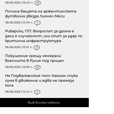
08.08.2026 | 15:45 ч.
20
Почина бащата на аржентинската
футболна звезда Лионел Меси
08.08.2026 | 15:30 ч.
4
Рибарски, ПП: Въпросът за дрона е
дали е случайност, или опит за удар по
критична инфраструктура
08.08.2026 | 15:15 ч.
13
Покушения срещу генерали:
военните в Русия под прицел
08.08.2026 | 15:00 ч.
39
На Подбалканския път: Камион спука
гума в движение и едва не премаза
кола
08.08.2026 | 14:41 ч.
11
Виж всички новини