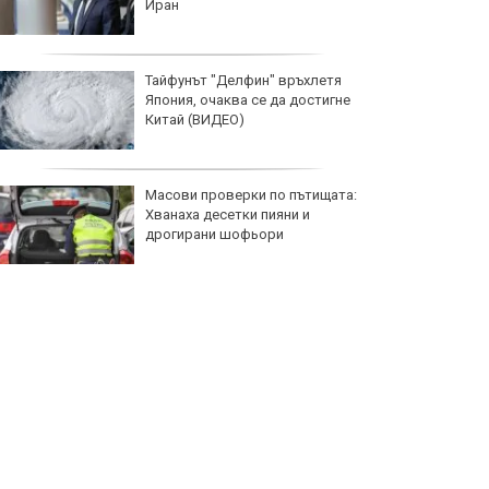
Иран
Тайфунът "Делфин" връхлетя
Япония, очаква се да достигне
Китай (ВИДЕО)
Масови проверки по пътищата:
Хванаха десетки пияни и
дрогирани шофьори