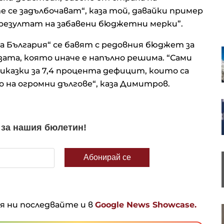
се задълбочават“, каза той, давайки пример
в резултат на забавени бюджетни мерки”.
а България“ се бавят с редовния бюджет за
Партията на унгарския премиер
зата, която иначе е напълно решима. “Сами
номинира бивш съдя от
Върховния съд за президент
казки за 7,4 процента дефицит, които са
 на огромни дългове“, каза Димитров.
Зеленски от Белград: Украйна
няма време за скептицизъм
Финландия разработи пясъчна
батерия, в която няма
редкоземни елементи
ня ни последвайте и в
Google News Showcase.
Страните в Прибалтика се
трансформират от жертви на