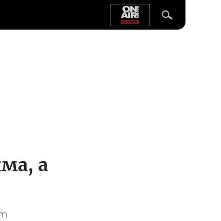
ма, а
ът