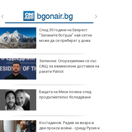
След 30 години на Еверест:
"Зелените ботуши" най-сетне
може да се приберат у дома
Зеленски: Споразумяхме се със
САЩ за ежемесечни доставки на
ракети Patriot
Бащата на Меси почина след
продължително боледуване
Костадинов: Радев ни вкара в
две прокси войни - срещу Русия и