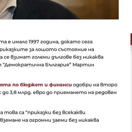
а е имало 1997 година, докато сега
риказките за лошото състояние на
а се взимат големи дългове без никаква
т “Демократична България” Мартин
ята по бюджет и финанси
одобри на второ
 до 3,8 млрд. евро до приемането на редовен
а това са “приказки без всякакви
вземане на огромни заеми без никаква