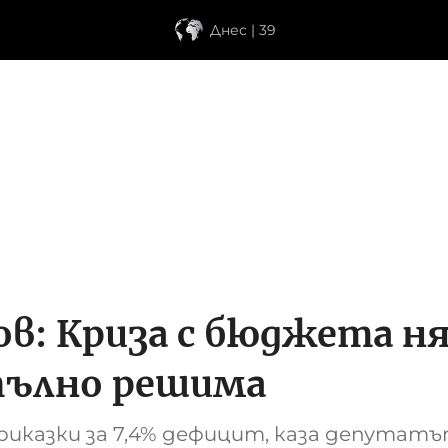
Днес | 39
: Криза с бюджета ня
пълно решима
риказки за 7,4% дефицит, каза депутат