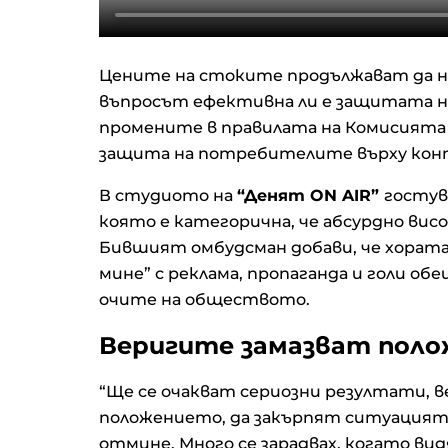
Цените на стоките продължават да на
въпросът ефективна ли е защитата н
промените в правилата на Комисията 
защита на потребителите върху контр
В студиото на
“Денят ON AIR”
гостув
която е категорична, че абсурдно висо
Бившият омбудсман добави, че хората 
мине” с реклама, пропаганда и голи обе
очите на обществото.
Веригите замазват пол
“Ще се очакват сериозни резултати, 
положението, да закърпят ситуацият
отмине. Много се зарадвах, когато ви