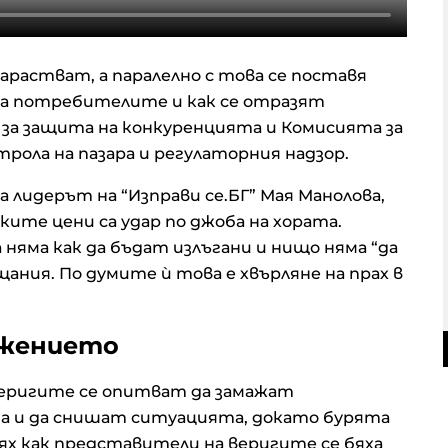
растват, а паралелно с това се поставя
а потребителите и как се отразят
за защита на конкуренцията и Комисията за
ола на пазара и регулаторния надзор.
а лидерът на “Изправи се.БГ” Мая Манолова,
ките цени са удар по джоба на хората.
няма как да бъдат излъгани и нищо няма “да
щания. По думите ѝ това е хвърляне на прах в
ожението
веригите се опитват да замажат
а и да снишат ситуацията, докато бурята
дях как представители на веригите се бяха