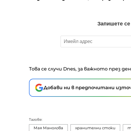
Това се случи Dnes, за важното през де
Добави ни в предпочитани източ
Тагове:
Мая Манолова
хранителни стоки
т