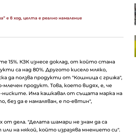
Акция на седмицата: „Българска
фондова борса“ АД
 е в ход, целта е реално намаление
Колко отворена е България към
световната икономика отвъд
ЕС?
те 15%. КЗК изнесе доклад, от който стана
укти са над 80%. Другото кисело мляко,
ска да ползва продукти от "Кошница с грижа",
-млечен продукт. Това, което видях, е, че
й-ниските. Има кашкавал от същата марка на
, без да е намаляван, е по-евтин",
х от дела. "Делата шамари не знам да са
или на някой, който изразява мнението си".