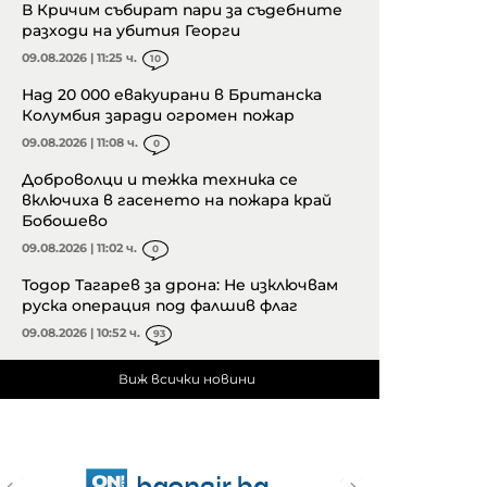
В Кричим събират пари за съдебните
разходи на убития Георги
09.08.2026 | 11:25 ч.
10
Над 20 000 евакуирани в Британска
Колумбия заради огромен пожар
09.08.2026 | 11:08 ч.
0
Доброволци и тежка техника се
включиха в гасенето на пожара край
Бобошево
09.08.2026 | 11:02 ч.
0
Тодор Тагарев за дрона: Не изключвам
руска операция под фалшив флаг
09.08.2026 | 10:52 ч.
93
Виж всички новини