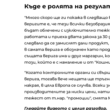
Къде е ролята на регул
"Много скоро ще ги покажа в следващо
веригите е, че тези всички безобразия
бъдат облечени с изключително тежк
работата и приеха двата закона за 30 д
следвало да се замислят дали продукт
в самата верига е обозначен като прод
същата верига има и друг маргарин, к
този, който е с намаление и от "Кошн
"Когато контролните органи си свър
верига, тогава вече нещата ще тръгна
накрая, в цяла Европа се случва. Всеки
производителите за ниски цени, нати
тежест от т.нар. "промоции", смята 
Гледайте видеото с целия разговор.