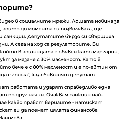
аторите?
 видео в социалните мрежи. Лошата новина за
, които до момента си позволяваха, ще
и санкции. Депутатите бързо си свършиха
ни. А сега на ход са регулаторите. Би
, който в кошницата е обявен като маргарин,
укт за мазане с 30% масленост. Като в
ойто вече е с 80% масленост и е по-евтин от
ица с грижа", каза бившият депутат.
шат работата и ударят справедливо една
т по друг начин. Очаквам санкции най-
 знае какво правят веригите - натискат
скат ги да поемат цялата финансова
Манолова.