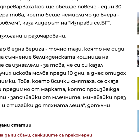
надпреварваха кой ще обещае повече - един 30
чера това, което беше немислимо до вчера -
Истинските причини да се
страхуваме от AI и оръжията за
роблем", каза лидерът на "Изправи се.БГ”.
масово унищожение
злъгани и разочаровани.
Ударът срещу Coinkite показа, че
ар в една верига - точно тази, която ме съди
защитата на биткойн се оказва
а на съмнение великденската кошница на
трудно начинание
а изнаглели - за това, че си си казал
чих искова молба преди 10 дни, а днес отидох
Германия губи основните си
нимки. Това, което всички смятаха, се оказа
пазари, но износът расте през
ти предимно от марката, която произвежда
полугодието
и - започвайки от млечните, минавайки през
и стигайки до тяхната леща", допълни
Японски изобретател превръща
почвата в източник на
електричество
зани статии
а да ги свали, санкциите са прекомерни