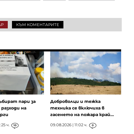
АР
КЪМ КОМЕНТАРИТЕ
ъбират пари за
Доброволци и тежка
разходи на
техника се включиха в
орги
гасенето на пожара край...
:25 ч.
09.08.2026 | 11:02 ч.
10
0