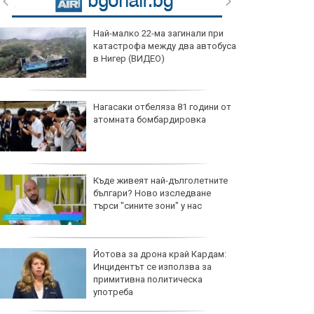
Най-малко 22-ма загинали при
катастрофа между два автобуса
в Нигер (ВИДЕО)
Нагасаки отбеляза 81 години от
атомната бомбардировка
Къде живеят най-дълголетните
българи? Ново изследване
търси "сините зони" у нас
Йотова за дрона край Кардам:
Инцидентът се използва за
примитивна политическа
употреба