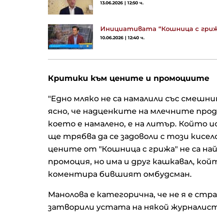
13.06.2026 | 12:50 ч.
Инициативата “Кошница с грижа”
10.06.2026 | 12:40 ч.
Критики към цените и промоциите
"Едно мляко не са намалили със смешни
ясно, че надценките на млечните прод
което е намалено, е на литър. Който и
ще трябва да се задоволи с този кисело
цените от "Кошница с грижа" не са на
промоция, но има и друг кашкавал, който
коментира бившият омбудсман.
Манолова е категорична, че не я е стра
затворили устата на някой журналист 