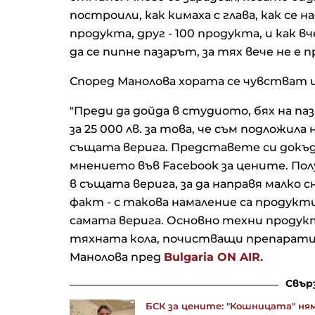
построили, как кимаха с глава, как се 
продукта, друг - 100 продукта, и как в
да се пипне пазарът, за тях вече не е п
Според Манолова хората се чувстват и
"Преди да дойда в студиото, бях на паз
за 25 000 лв. за това, че съм подложил
същата верига. Представете си докъде с
мнението във Facebook за цените. Полу
в същата верига, за да направя малко с
факт - с такова намаление са продук
самата верига. Основно техни продукт
тяхната кола, почистващи препарати 
Манолова пред
Bulgaria ON AIR.
Свър
БСК за цените: "Кошницата" ням