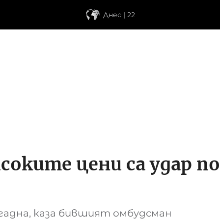
Днес | 22
соките цени са удар по
агадна, каза бившият омбудсман