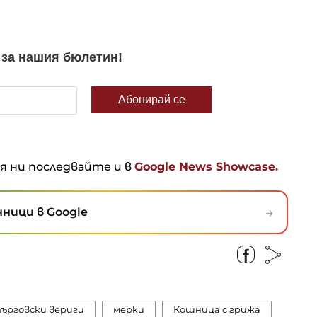
ня ни последвайте и в
Google News Showcase.
→
ници в Google
ърговски вериги
мерки
Кошница с грижа