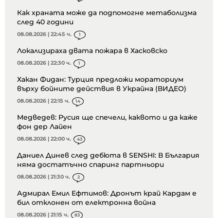
Как храната може да подпомогне метаболизма
след 40 години
08.08.2026 | 22:45 ч.
1
Локализираха двата пожара в Хасковско
08.08.2026 | 22:30 ч.
1
Хакан Фидан: Турция предложи мораториум
върху бойните действия в Украйна (ВИДЕО)
08.08.2026 | 22:15 ч.
14
Медведев: Русия ще спечели, каквото и да каже
фон дер Лайен
08.08.2026 | 22:00 ч.
43
Даниел Динев след дебюта в SENSHI: В България
няма достатъчно спаринг партньори
08.08.2026 | 21:30 ч.
2
Адмирал Емил Ефтимов: Дронът край Кардам е
бил отклонен от електронна война
08.08.2026 | 21:15 ч.
83