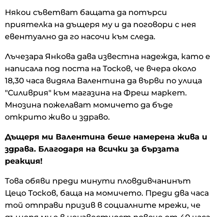
Някои съветват бащата да потърси
приятелка на дъщеря му и да поговори с нея
евентуално да го насочи към следа.
Лъчезара Янкова дава известна надежда, като е
написала под поста на Тосков, че вчера около
18,30 часа видяла Валентина да върви по улица
"Силиврия" към магазина на Фреш маркет.
Мнозина пожелават момичето да бъде
открито живо и здраво.
Дъщеря ми Валентина беше намерена жива и
здрава. Благодаря на всички за бързата
реакция!
Това обяви преди минути пловдивчанинът
Цецо Тосков, баща на момичето. Преди два часа
той отправи призив в социалните мрежи, че