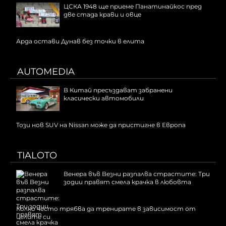
ЦСКА 1948 ще приеме Панатинайкос пред
две стада крави и овце
Арда остави Дунав без точки в елита
AUTOMEDIA
В Китай пресъздават забранени
класически автомобили
Този нов SUV на Nissan може да пристигне в Европа
TIALOTO
Венера във Везни разпалва страстите: Три
зодии правят смела крачка в любовта
Колко често трябва да тренирате в зависимост от
целите си