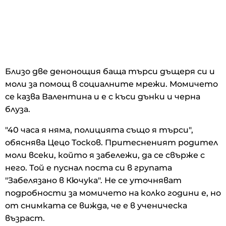
Близо две денонощия баща търси дъщеря си и
моли за помощ в социалните мрежи. Момичето
се казва Валентина и е с къси дънки и черна
блуза.
"40 часа я няма, полицията също я търси",
обяснява Цецо Тосков. Притесненият родител
моли всеки, който я забележи, да се свърже с
него. Той е пуснал поста си в групата
"Забелязано в Кючука". Не се уточняват
подробности за момичето на колко години е, но
от снимката се вижда, че е в ученическа
възраст.