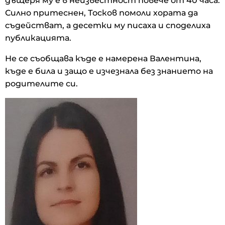
дъщеря му е в неизвестност повече от 40 часа.
Силно притеснен, Тосков помоли хората да
съдействат, а десетки му писаха и споделиха
публикацията.
Не се съобщава къде е намерена Валентина,
къде е била и защо е изчезнала без знанието на
родителите си.