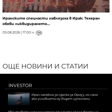
Иранските спецчасти навлязоха в Ирак: Техеран
обяви ликвидирането...
05.08.2026 | 17:00 ч.
134
ОЩЕ НОВИНИ И СТАТИИ
INVESTOR
Иран намекна за сделка за Ормуз, но само
ако условията му бъдат изпълнени
Квантовата заплаха затяга примката около врата на