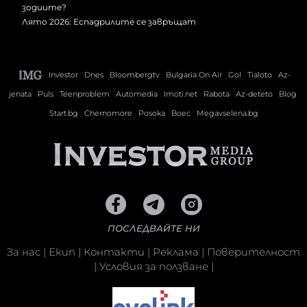
Лято 2026: Еспадрилите се завръщат
Investor
Dnes
Bloombergtv
Bulgaria On Air
Gol
Tialoto
Az-
jenata
Puls
Teenproblem
Automedia
Imoti.net
Rabota
Az-deteto
Blog
Start.bg
Chernomore
Posoka
Boec
Megavselena.bg
ПОСЛЕДВАЙТЕ НИ
За нас
|
Екип
|
Контакти
|
Реклама
|
Поверителност
|
Условия за ползване
|