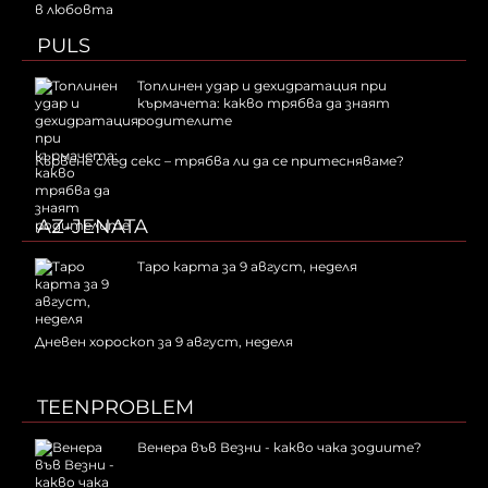
PULS
Топлинен удар и дехидратация при
кърмачета: какво трябва да знаят
родителите
Кървене след секс – трябва ли да се притесняваме?
AZ-JENATA
Таро карта за 9 август, неделя
Дневен хороскоп за 9 август, неделя
TEENPROBLEM
Венера във Везни - какво чака зодиите?