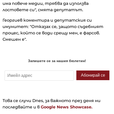
има повече медии, трябва да използва
лостовете си", смята депутатът.
Георгиев коментира и депутатския си
имунитет: "Отказах се, защото съдебният
процес, който се води срещу мен, е фарсов.
Смешен е".
Това се случи Dnes, за важното през деня ни
последвайте и в
Google News Showcase.