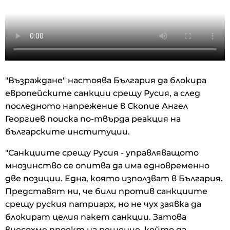
"Възраждане" настоява България да блокира
европейските санкции срещу Русия, а след
последното напрежение в Скопие Ангел
Георгиев поиска по-твърда реакция на
българските институции.
"Санкциите срещу Русия - управляващото
мнозинство се опитва да има едновременно
две позиции. Една, която използват в България.
Представят ни, че били против санкциите
срещу руския патриарх, но не чух заявка да
блокират целия пакет санкции. Затова
внесохме проект на решение, който да