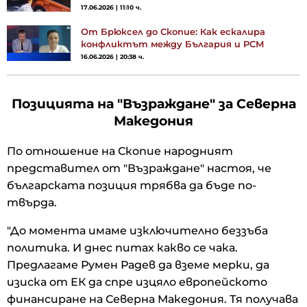
17.06.2026 | 11:10 ч.
От Брюксел до Скопие: Как ескалира
конфликтът между България и РСМ
16.06.2026 | 20:38 ч.
Позицията на "Възраждане" за Северна
Македония
По отношение на Скопие народният
представител от "Възраждане" настоя, че
българската позиция трябва да бъде по-
твърда.
"До момента имаме изключително беззъба
политика. И днес питах какво се чака.
Предлагаме Румен Радев да вземе мерки, да
изиска от ЕК да спре изцяло европейското
финансиране на Северна Македония. Тя получава