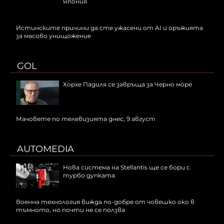
Япония
Истинските причини да сте ужасени от AI и оръжията
за масово унищожение
GOL
Хорхе Падиля се завръща за Черно море
Мачовете по телевизията днес, 9 август
AUTOMEDIA
Нова система на Stellantis ще се бори с
турбо дупката
Военна технология вижда по-добре от човешко око в
тъмното, но почти не се ползва