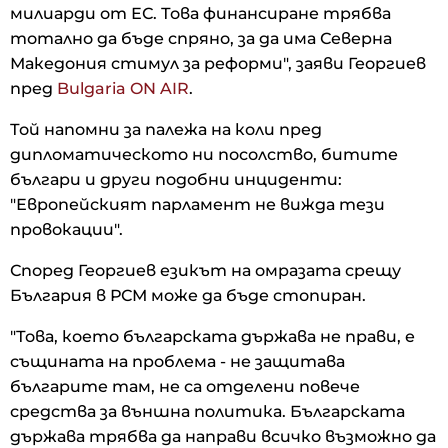
милиарди от ЕС. Това финансиране трябва
тотално да бъде спряно, за да има Северна
Македония стимул за реформи", заяви Георгиев
пред
Bulgaria ON AIR
.
Той напомни за палежа на коли пред
дипломатическото ни посолство, битите
българи и други подобни инциденти:
"Европейският парламент не вижда тези
провокации".
Според Георгиев езикът на омразата срещу
България в РСМ може да бъде стопиран.
"Това, което българската държава не прави, е
същината на проблема - не защитава
българите там, не са отделени повече
средства за външна политика. Българската
държава трябва да направи всичко възможно да