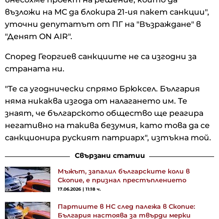
възложи на МС да блокира 21-ия пакет санкции",
уточни депутатът от ПГ на "Възраждане" в
"Денят ON AIR".
Според Георгиев санкциите не са изгодни за
страната ни.
"Те са угоднически спрямо Брюксел. България
няма никаква изгода от налагането им. Те
знаят, че българското общество ще реагира
негативно на такива безумия, като това да се
санкционира руският патриарх", изтъкна той.
Свързани статии
Мъжът, запалил българските коли в
Скопие, е признал престъплението
17.06.2026 | 11:18 ч.
Партиите в НС след палежа в Скопие:
България настоява за твърди мерки