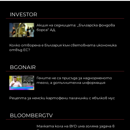
INVESTOR
Акция на седмицата: „Българска фондова
борса“ АД
Колко отворена е България към световната икономика
отвъд ЕС?
BGONAIR
Гените не са присъда за наднорменото
тегло, а допълнителна информация
Рецепта за немски картофени палачинки с ябълков мус
BLOOMBERGTV
Малката кола на BYD има голяма задача в