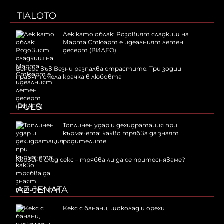
TIALOTO
Лек като облак: Розовият сладкиш на
Марта Стюарт е идеалният летен
десерт (ВИДЕО)
Венера във Везни разпалва страстите: Три зодии
правят смела крачка в любовта
PULS
Топлинен удар и дехидратация при
кърмачета: какво трябва да знаят
родителите
Кървене след секс – трябва ли да се притесняваме?
AZ-JENATA
Kекс с банани, шоколад и орехи