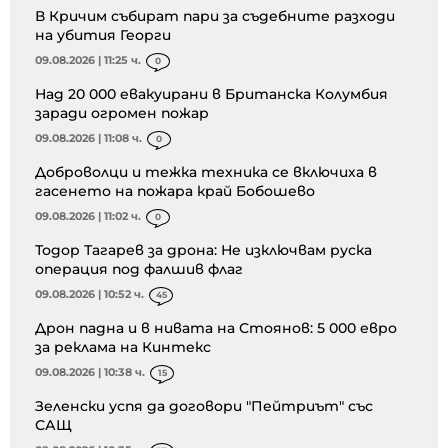
В Кричим събират пари за съдебните разходи
на убития Георги
09.08.2026 | 11:25 ч.
0
Над 20 000 евакуирани в Британска Колумбия
заради огромен пожар
09.08.2026 | 11:08 ч.
0
Доброволци и тежка техника се включиха в
гасенето на пожара край Бобошево
09.08.2026 | 11:02 ч.
0
Тодор Тагарев за дрона: Не изключвам руска
операция под фалшив флаг
09.08.2026 | 10:52 ч.
45
Дрон падна и в нивата на Стоянов: 5 000 евро
за реклама на Кинтекс
09.08.2026 | 10:38 ч.
15
Зеленски успя да договори "Пейтриът" със
САЩ