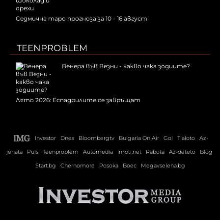
Седмична таро прогноза за 10 - 16 август
TEENPROBLEM
Венера във Везни - какво чака зодиите?
Лято 2026: Еспадрилите се завръщат
Investor
Dnes
Bloombergtv
Bulgaria On Air
Gol
Tialoto
Az-
jenata
Puls
Teenproblem
Automedia
Imoti.net
Rabota
Az-deteto
Blog
Start.bg
Chernomore
Posoka
Boec
Megavselena.bg