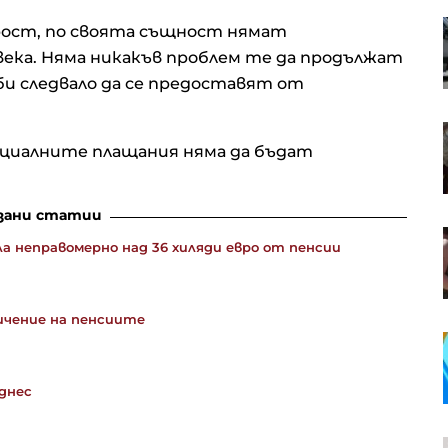
Кадър на деня за 6 август
рост, по своята същност нямат
века. Няма никакъв проблем те да продължат
би следвало да се предоставят от
Американските борсови индекси
са в отстъпление, петролът
циалните плащания няма да бъдат
отново се устреми нагоре
зани статии
OTP Group отчете силни
ла неправомерно над 36 хиляди евро от пенсии
финансови резултати през
първото полугодие
ичение на пенсиите
В Европа работят над 10 хил.
пивоварни, в България те са 42
днес
Пазарният регулатор на ЕС ще