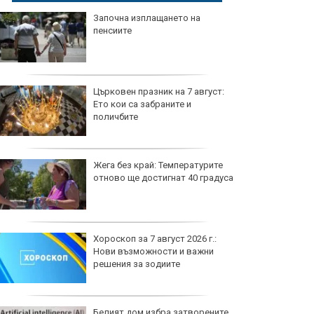
Започна изплащането на
пенсиите
Църковен празник на 7 август:
Ето кои са забраните и
поличбите
Жега без край: Температурите
отново ще достигнат 40 градуса
Хороскоп за 7 август 2026 г.:
Нови възможности и важни
решения за зодиите
Белият дом избра затворените