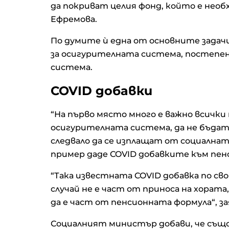
да покриват целия фонд, който е необх
Ефремова.
По думите ѝ една от основните задач
за осигурителната система, постепен
система.
COVID добавки
“На първо място много е важно всички
осигурителната система, да не бъдат 
следвало да се изплащат от социална
пример даде COVID добавките към пен
“Така известната COVID добавка по св
случай не е част от приноса на хората,
да е част от пенсионната формула“, з
Социалният министър добави, че също