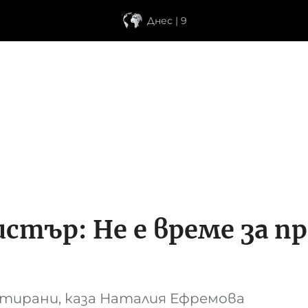
Днес | 9
тър: Не е време за пр
тирани, каза Наталия Ефремова