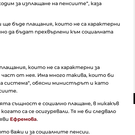
одим за изплащане на пенсиите“, каза
и ще бъде плащания, които не са характерни
но да бъдат прехвърлени към социалната
 плащания, които не са характерни за
част от нея. Има много такива, които би
та система“, обясни министърът и като
сиите.
оята същност е социално плащане, в никакъв
 когато са се осигурявали. Тя не би следвало
аяви
Ефремова
.
то важи и за социалните пенсии.