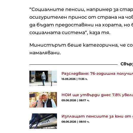
“Социалните пенсии, например за ста
осигурителен принос от страна на чо
да бъдат предоставяни на хората, но 
социалната система“, каза тя.
Министърът беше категорична, че со
намалявани.
Свър
Разследване: 76-годишна получи
16.06.2026 | 11:35 ч.
НОИ ще утвърди днес 7.8% увел
09.06.2026 | 08:17 ч.
Изплащат пенсиите за юни от 
08.06.2026 | 08:10 ч.