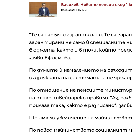
Василев: Новите пенсии след 1 ю
03.06.2026 | 15:15 ч.
“Те са напълно гарантирани. Те са гара
гарантирани не само в специалните ни 
бюджета, както и в този, който пред
заяви Ефремова.
По думите ѝ намалението на разходит
издръжката на системата, а не чрез о
По отношение на пенсиите министър
на т.нар. швейцарско правило. “Аз, раз
прилага така, както е разписано“, заяв
Ще има ли увеличение на майчинствот
По повод майчинството социалният мин