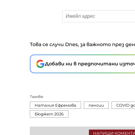
Това се случи Dnes, за важното през де
Добави ни в предпочитани източ
Тагове:
Наталия Ефремова
пенсии
COVID д
Бюджет 2026
НАПИШИ КОМЕНТ