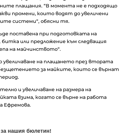
алните плащания. “В момента не е подходящо
акви промени, които водят до увеличени
вите системи“, обясни тя.
бъде поставена при подготовката на
а, битка или предложение към следващия
репа на майчинството“.
то увеличаване на плащането през втората
обезщетението за майките, които се върнат
период.
ително и увеличаване на размера на
ката взима, когато се върне на работа
за Ефремова.