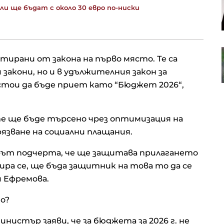
ли ще бъдат с около 30 евро по-ниски
оценява управлението на риска
в управляващите дружества
RWE се отказва от проектите си
нтирани от закона на първо място. Те са
за морски вятърни паркове в
САЩ
закони, но и в удължителния закон за
стои да бъде приет като “Бюджет 2026“,
е ще бъде търсено чрез оптимизация на
рязване на социални плащания.
ът подчерта, че ще защитава прилагането
бира се, ще бъда защитник на това то да се
и Ефремова.
о?
истър заяви, че за бюджета за 2026 г. не