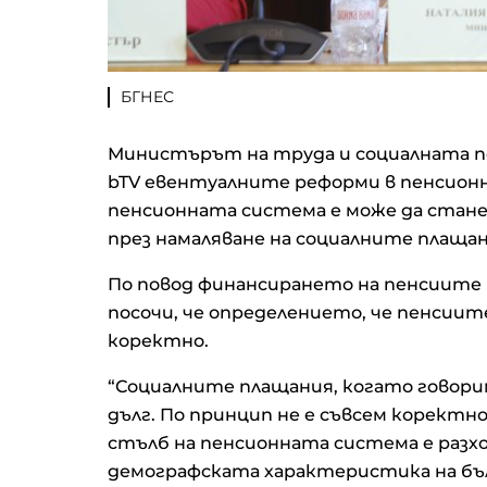
БГНЕС
Министърът на труда и социалната 
bTV евентуалните реформи в пенсион
пенсионната система е може да стане
през намаляване на социалните плащан
По повод финансирането на пенсиите
посочи, че определението, че пенсиите
коректно.
“Социалните плащания, когато говорим
дълг. По принцип не е съвсем корект
стълб на пенсионната система е разхо
демографската характеристика на бъ