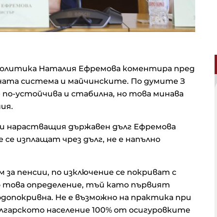
политика Наталия Ефремова коментира пред
ната система и майчинските. По думите З
 по-устойчива и стабилна, но това минава
ия.
 и нарастващия държавен дълг Ефремова
 се изплащат чрез дълг, не е напълно
 за пенсии, по изключение се покриват с
но това определение, тъй като първият
допокривна. Не е възможно на практика при
лгарското население 100% от осигуровките