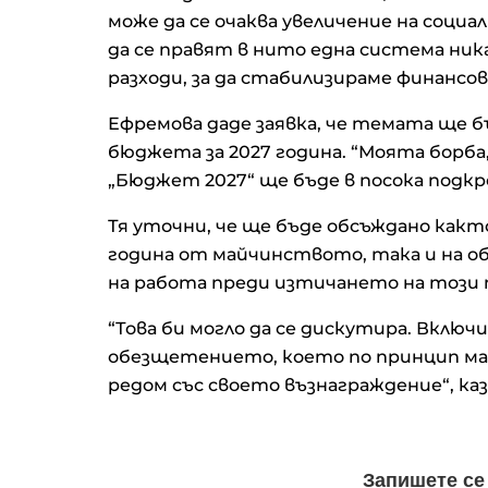
може да се очаква увеличение на соци
да се правят в нито една система ник
разходи, за да стабилизираме финансо
Ефремова даде заявка, че темата ще 
бюджета за 2027 година. “Моята борб
„Бюджет 2027“ ще бъде в посока подк
Тя уточни, че ще бъде обсъждано как
година от майчинството, така и на 
на работа преди изтичането на този 
“Това би могло да се дискутира. Включ
обезщетението, което по принцип май
редом със своето възнаграждение“, ка