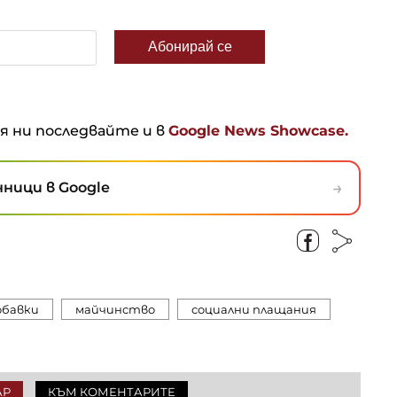
ня ни последвайте и в
Google News Showcase.
→
ници в Google
обавки
майчинство
социални плащания
АР
КЪМ КОМЕНТАРИТЕ