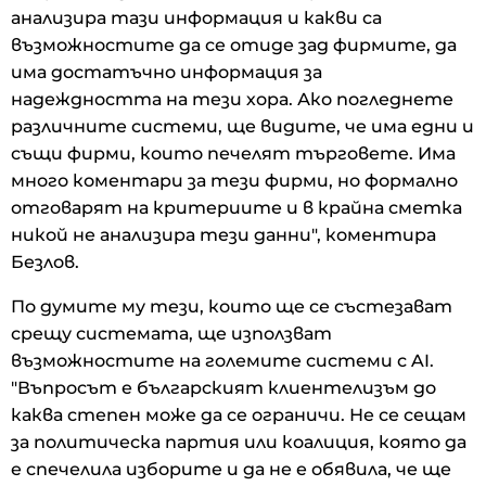
анализира тази информация и какви са
възможностите да се отиде зад фирмите, да
има достатъчно информация за
надеждността на тези хора. Ако погледнете
различните системи, ще видите, че има едни и
същи фирми, които печелят търговете. Има
много коментари за тези фирми, но формално
отговарят на критериите и в крайна сметка
никой не анализира тези данни", коментира
Безлов.
По думите му тези, които ще се състезават
срещу системата, ще използват
възможностите на големите системи с AI.
"Въпросът е българският клиентелизъм до
каква степен може да се ограничи. Не се сещам
за политическа партия или коалиция, която да
е спечелила изборите и да не е обявила, че ще