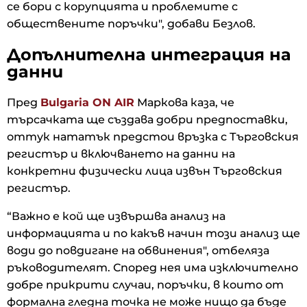
се бори с корупцията и проблемите с
обществените поръчки", добави Безлов.
Допълнителна интеграция на
данни
Пред
Bulgaria ON AIR
Маркова каза, че
търсачката ще създава добри предпоставки,
оттук нататък предстои връзка с Търговския
регистър и включването на данни на
конкретни физически лица извън Търговския
регистър.
“Важно е кой ще извършва анализ на
информацията и по какъв начин този анализ ще
води до повдигане на обвинения", отбеляза
ръководителят. Според нея има изключително
добре прикрити случаи, поръчки, в които от
формална гледна точка не може нищо да бъде