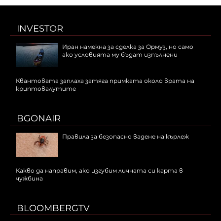
INVESTOR
Иран намекна за сделка за Ормуз, но само
ако условията му бъдат изпълнени
Квантовата заплаха затяга примката около врата на
криптовалутите
BGONAIR
Правила за безопасно вадене на кърлеж
Какво да направим, ако изгубим личната си карта в
чужбина
BLOOMBERGTV