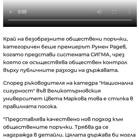
Край на безобразните обществени поръчки,
категоричен беше премиерът Румен Радев,
когато представи системата СИГМА, чрез
която се осъществява обществен контрол
върху публичните разходи на държавата.
Според ръководителя на катедра "Национална
сигурност" във Великотърновския
университет Цвета Маркова това е стъпка в
правилната посока.
“Представлява качествено нов подход към
обществените поръчки. Трябва да се
надгражда в детайли. Цялата държава би могла