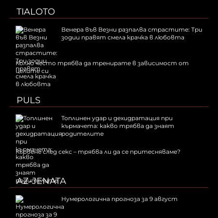
TIALOTO
Венера във Везни разпалва страстите: Три
зодии правят смела крачка в любовта
Колко често трябва да тренирате в зависимост от
целите си
PULS
Топлинен удар и дехидратация при
кърмачета: какво трябва да знаят
родителите
Кървене след секс – трябва ли да се притесняваме?
AZ-JENATA
Нумерологична прогноза за 9 август