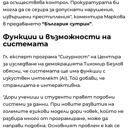
да осъществява контрол. Прокуратурата би
могла да се сезира за допуснати нарушения,
извършени престъпления", коментира Маркова
в предаването
“България сутрин”
.
Функции и възможности на
системата
Гл. експерт програма "Сигурност" на Центъра
за изследване на демокрацията Тихомир Безлов
обясни, че системата ще има функции с
изкуствен интелект (AI). Той добави, че
страницата е интерактивна.
"Дори ученици и студенти правят подобни
системи за данни. При новите развития на
големите езикови модели дори човек, който не
разбира много от програмиране, може да
направи подобна. Основният проблем е как се