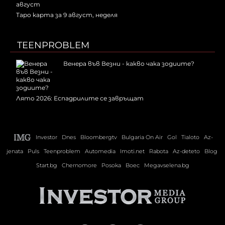
Таро карта за 9 август, неделя
TEENPROBLEM
Венера във Везни - какво чака зодиите?
Лято 2026: Еспадрилите се завръщат
Investor
Dnes
Bloombergtv
Bulgaria On Air
Gol
Tialoto
Az-
jenata
Puls
Teenproblem
Automedia
Imoti.net
Rabota
Az-deteto
Blog
Start.bg
Chernomore
Posoka
Boec
Megavselena.bg