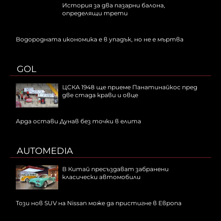
История за два пазарни балона,
определящи трети
Водородната икономика е в упадък, но не е мъртва
GOL
ЦСКА 1948 ще приеме Панатинайкос пред
две стада крави и овце
Арда остави Дунав без точки в елита
AUTOMEDIA
В Китай пресъздават забранени
класически автомобили
Този нов SUV на Nissan може да пристигне в Европа