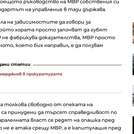
стоящото ръководство на МВР собствения си
ндартът на управление в тази държава.
а на зависимостите да говори за
Загубата на права за излъчване
който хората просто започват да губят
на NBA сви рязко приходите на
Warner Bros.
Р не фабрикува доказателства, МВР просто
ното, което бих направил, е да ползвам
Rheinmetall понижи прогнозата
си за продажбите заради загубен
зани статии
ключов договор
Демерджиев в прокуратурата
Високата раждаемост в
България прикрива
задълбочаващата се
демографска криза
а толкова свободно от опеката на
 са принудени да търсят справедливост по
Жилищното строителство в
ралелната власт се редят на опашка пред
САЩ се забавя, но цените на
не е атака срещу МВР, а е капитулация пред
дървения материал са на 4-