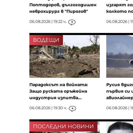
Поптодоров, дългогодишен
изгарят го
неврохирург в "Пирогов"
колкото п
06.08.2026 | 19:22 ч.
06.08.2026 | 1
3
ВОДЕЩИ
Парадоксът на войната:
Русия вдиг
Защо руската оръжейна
първия си 
индустрия изпитва...
авиолайнер 
06.08.2026 | 19:30 ч.
06.08.2026 | 1
4
ПОСЛЕДНИ НОВИНИ