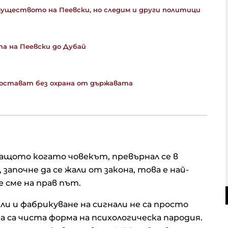
имуществото на Пеевски, но следим и други политици
а на Пеевски до Дубай
 остават без охрана от държавата
 защото когато човекът, превърнал се в
започне да се жали от закона, това е най-
 сме на прав път.
ли и фабрикуване на сигнали не са просто
 са чиста форма на психологическа пародия.