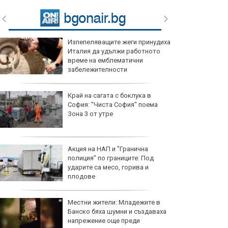
Изпепеляващите жеги принудиха
Италия да удължи работното
време на емблематични
забележителности
Край на сагата с боклука в
София: "Чиста София" поема
Зона 3 от утре
Акция на НАП и "Гранична
полиция" по границите: Под
ударите са месо, горива и
плодове
Местни жители: Младежите в
Банско бяха шумни и създаваха
напрежение още преди