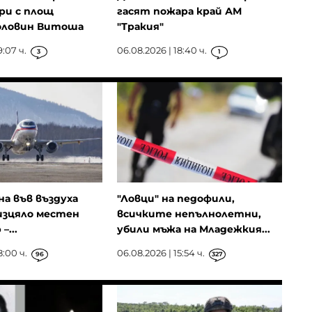
ри с площ
гасят пожара край АМ
оловин Витоша
"Тракия"
9:07 ч.
06.08.2026 | 18:40 ч.
3
1
на във въздуха
"Ловци" на педофили,
изцяло местен
всичките непълнолетни,
–...
убили мъжа на Младежкия...
8:00 ч.
06.08.2026 | 15:54 ч.
96
327