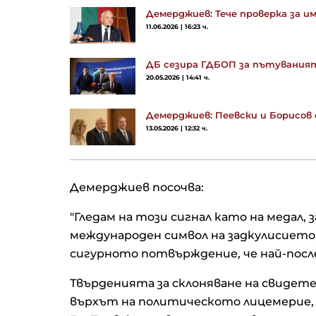
Демерджиев: Тече проверка за 
11.06.2026 | 16:23 ч.
ДБ сезира ГДБОП за пътуваният
20.05.2026 | 14:41 ч.
Демерджиев: Пеевски и Борисов
13.05.2026 | 12:32 ч.
Демерджиев посочва:
"Гледам на този сигнал като на медал,
международен символ на задкулисието, 
сигурното потвърждение, че най-после
Твърденията за склоняване на свидете
върхът на политическото лицемерие, а