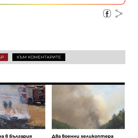
АР
КЪМ КОМЕНТАРИТЕ
на в България
Два военни хеликоптера