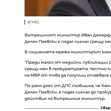
БГНЕС
Вътрешният министър Иван Демерджие
Делян Пеевски е подал сигнал срещу н
В социалната мрежа министърът ком
"Преди малко от медийни публикации ра
срещу мен в прокуратурата. Честно к
на МВР от това да получиш оплакване 
По-рано днес от ДПС съобщиха, че Хам
Делян Пеевски, е подал сигнал до прок
действия на вътрешния министър.
Свър