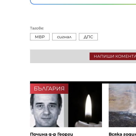
Тагове:
МВР
сигнал
ДПС
НАПИШИ КОМЕНТ
БЪЛГАРИЯ
Почина д-р Георги
Всяка годи