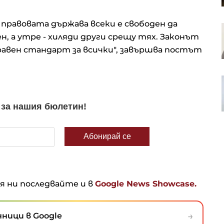
годишен връх
 правовата държава всеки е свободен да
SOFIX отстъпи минимално,
н, а утре - хиляди други срещу тях. Законът
индексът на малките компании
beamX нарасна с 2,6%
 равен стандарт за всички", завършва постът
Американският фонд Apollo
вероятно ще е новият
собственик на easyJet
ня ни последвайте и в
Google News Showcase.
→
ници в Google