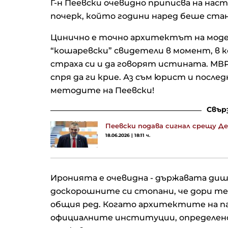
Г-н Пеевски очевидно приписва на на
почерк, който години наред беше ста
Цинично е точно архитектът на модел
“кошаревски” свидетели в момент, в 
страха си и да говорят истината. МВ
спря да ги крие. Аз съм юрист и послед
методите на Пеевски!
Свър
Пеевски подава сигнал срещу 
18.06.2026 | 18:11 ч.
Иронията е очевидна - държавата диш
доскорошните си стопани, че дори те
общия ред. Когато архитектите на па
официалните институции, определено 