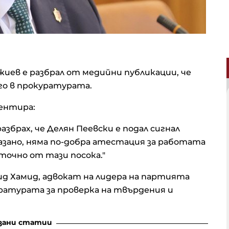
в е разбрал от медийни публикации, че
его в прокуратурата.
ентира:
збрах, че Делян Пеевски е подал сигнал
азано, няма по-добра атестация за работата
точно от тази посока."
ид Хамид, адвокат на лидера на партията
уратурата за проверка на твърдения и
зани статии