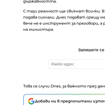
държавността.
С тази реалност ще свикнат всички. В
подава сигнали. Днес подават срещу ме
вече не е инструмент за преговори, а
на министъра.
Това се случи Dnes, за важното през де
Добави ни в предпочитани източ