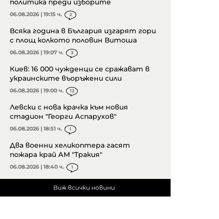
политика преди изборите
06.08.2026 | 19:15 ч.
2
Всяка година в България изгарят гори
с площ колкото половин Витоша
06.08.2026 | 19:07 ч.
3
Киев: 16 000 чужденци се сражават в
украинските въоръжени сили
06.08.2026 | 19:00 ч.
12
Левски с нова крачка към новия
стадион "Георги Аспарухов"
06.08.2026 | 18:51 ч.
1
Два военни хеликоптера гасят
пожара край АМ "Тракия"
06.08.2026 | 18:40 ч.
1
Виж всички новини