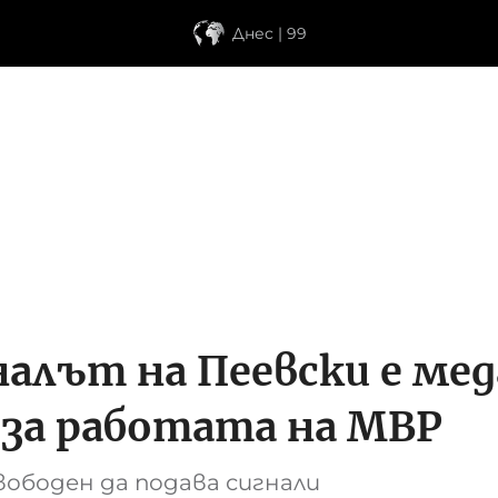
Днес | 99
алът на Пеевски е мед
 за работата на МВР
вободен да подава сигнали