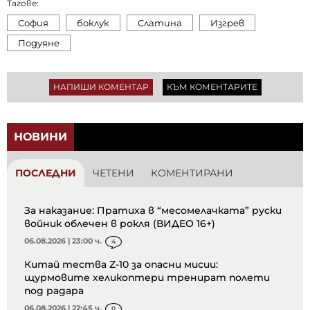
Тагове:
София
боклук
Слатина
Изгрев
Подуяне
НАПИШИ КОМЕНТАР
КЪМ КОМЕНТАРИТЕ
НОВИНИ
ПОСЛЕДНИ
ЧЕТЕНИ
КОМЕНТИРАНИ
За наказание: Пратиха в “месомелачката” руски
войник облечен в рокля (ВИДЕО 16+)
06.08.2026 | 23:00 ч.
4
Китай тества Z-10 за опасни мисии:
щурмовите хеликоптери тренират полети
под радара
06.08.2026 | 22:45 ч.
0