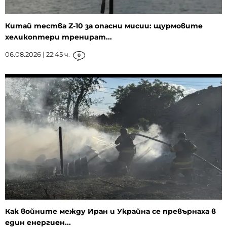
Китай тества Z-10 за опасни мисии: щурмовите
хеликоптери тренират...
06.08.2026 | 22:45 ч.
0
Как войните между Иран и Украйна се превърнаха в
един енергиен...