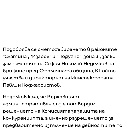
Подобрява се сметосъбирането в районите
"Слатина", "Изгрев" и "Подуяне" (зона 3), заяви
зам.-кметът на София Николай Неделков на
брифинг пред Столичната община, в който
участва и директорът на Иинспектората
Павлин Коджахристов.
Неделков каза, че Върховният
административен съд е потвърдил
решението на Комисията за защита на
конкуренцията, а именно разрешението за
предварително изпълнение на дейностите по