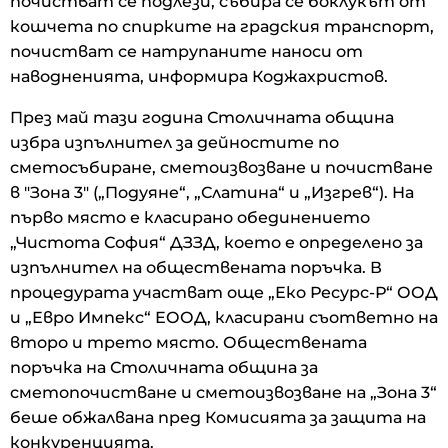
почистват се подлези, събира се боклукът от
кошчета по спирките на градския транспорт,
почистват се натрупаните наноси от
наводненията, информира Коджахристов.
През май тази година Столичната община
избра изпълнител за дейностите по
сметосъбиране, сметоизвозване и почистване
в "Зона 3" („Подуяне“, „Слатина“ и „Изгрев“). На
първо място е класирано обединението
„Чистота София“ ДЗЗД, което е определено за
изпълнител на обществената поръчка. В
процедурата участват още „Еко Ресурс-Р“ ООД
и „Евро Импекс“ ЕООД, класирани съответно на
второ и трето място. Обществената
поръчка на Столичната община за
сметопочистване и сметоизвозване на „Зона 3“
беше обжалвана пред Комисията за защита на
конкуренцията.