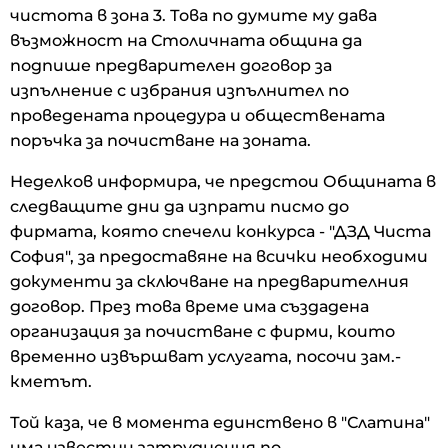
чистота в зона 3. Това по думите му дава
възможност на Столичната община да
подпише предварителен договор за
изпълнение с избрания изпълнител по
проведената процедура и обществената
поръчка за почистване на зоната.
Неделков информира, че предстои Общината в
следващите дни да изпрати писмо до
фирмата, която спечели конкурса - "ДЗД Чиста
София", за предоставяне на всички необходими
документи за сключване на предварителния
договор. През това време има създадена
организация за почистване с фирми, които
временно извършват услугата, посочи зам.-
кметът.
Той каза, че в момента единствено в "Слатина"
има известни затруднения по