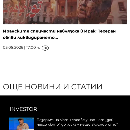
Иранските спецчасти навлязоха в Ирак: Техеран
обяви ликвидирането...
05.08.2026 | 17:00 ч.
131
ОЩЕ НОВИНИ И СТАТИИ
INVESTOR
Пазарът на люти сосове у нас – от „дай
нещо люто“ до „искам нещо вкусно люто“