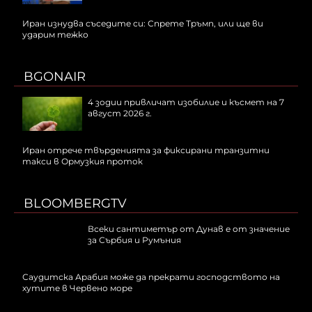
Иран изнудва съседите си: Спрете Тръмп, или ще ви
ударим тежко
BGONAIR
4 зодии привличат изобилие и късмет на 7
август 2026 г.
Иран отрече твърденията за фиксирани транзитни
такси в Ормузкия проток
BLOOMBERGTV
Всеки сантиметър от Дунав е от значение
за Сърбия и Румъния
Саудитска Арабия може да прекрати господството на
хутите в Червено море