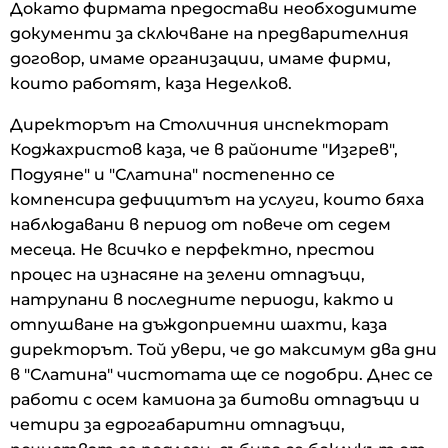
Докато фирмата предостави необходимите
документи за сключване на предварителния
договор, имаме организации, имаме фирми,
които работят, каза Неделков.
Директорът на Столичния инспекторат
Коджахристов каза, че в районите "Изгрев",
Подуяне" и "Слатина" постепенно се
компенсира дефицитът на услуги, които бяха
наблюдавани в период от повече от седем
месеца. Не всичко е перфектно, престои
процес на изнасяне на зелени отпадъци,
натрупани в последните периоди, както и
отпушване на дъждоприемни шахти, каза
директорът. Той увери, че до максимум два дни
в "Слатина" чистотата ще се подобри. Днес се
работи с осем камиона за битови отпадъци и
четири за едрогабаритни отпадъци,