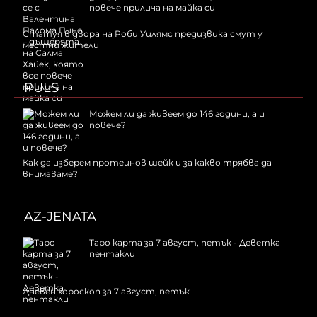
повече прилича на майка си
Статуя в двора на Роби Уилямс предизвика смут у
местни жители
PULS
Можем ли да живеем до 146 години, а и
повече?
Как да изберем протеинов шейк и за какво трябва да
внимаваме?
AZ-JENATA
Таро карта за 7 август, петък - Деветка
пентакли
Дневен хороскоп за 7 август, петък