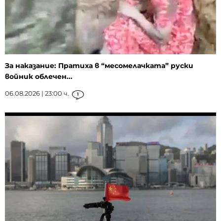
За наказание: Пратиха в “месомелачката” руски
войник облечен...
06.08.2026 | 23:00 ч.
1