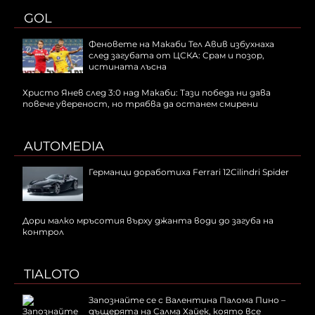
GOL
Феновете на Макаби Тел Авив избухнаха
след загубата от ЦСКА: Срам и позор,
истината лъсна
Христо Янев след 3:0 над Макаби: Тази победа ни дава
повече увереност, но трябва да останем смирени
AUTOMEDIA
Германци доработиха Ferrari 12Cilindri Spider
Дори малко мръсотия върху джанта води до загуба на
контрол
TIALOTO
Запознайте се с Валентина Палома Пино –
дъщерята на Салма Хайек, която все