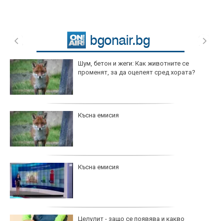
Шум, бетон и жеги: Как животните се
променят, за да оцелеят сред хората?
Късна емисия
Късна емисия
Целулит - защо се появява и какво