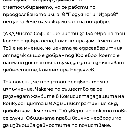
сметосъбирането, но се работи по
преодоляването им, а "в "Подуяне" и "Изгрев"
нещата вече изглеждали доста по-добре.
"ДЗД Чиста София" ще чисти за 134 евро на тон,
което е добра цена, коментира зам.-кметът.
Той е на мнение, че цената за едрогабаритния
отпадък също е добра - под 100 евро, което е
напълно достатъчна сума, за да се изпълняват
дейностите, коментира Неделков.
Той поясни, че предстои предварително
изпълнение. Чакаме по същество да се
разгледат жалбите в Комисията за защита на
конкуренцията и в Административния съд,
добави зам.-кметът. Той увери, че докато това
се случи, Общината прави всичко необходимо
да извършва дейностите по почистване.