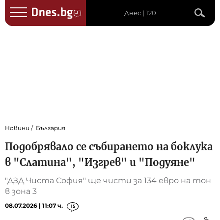
Днес | 120
Новини
България
Подобрявало се събирането на боклука
в "Слатина", "Изгрев" и "Подуяне"
"ДЗД Чиста София" ще чисти за 134 евро на тон
в зона 3
08.07.2026 | 11:07 ч.
15