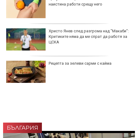
наистина работи срещу него
Христо Янев след разгрома над "Макаби":
Критиките няма да ме спрат да работя за
ЦСКА
Рецепта за зелеви сарми с кайма
БЪЛГАРИЯ