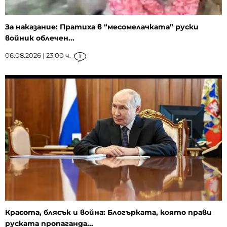
За наказание: Пратиха в “месомелачката” руски
войник облечен...
06.08.2026 | 23:00 ч.
1
Красота, блясък и война: Блогърката, която прави
руската пропаганда...