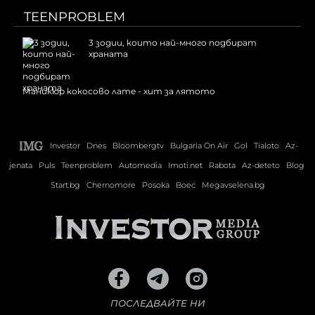
TEENPROBLEM
3 зодии, които най-много подбират
храната
Маникюр кокосово лате - хит за лятото
Investor
Dnes
Bloombergtv
Bulgaria On Air
Gol
Tialoto
Az-
jenata
Puls
Teenproblem
Automedia
Imoti.net
Rabota
Az-deteto
Blog
Start.bg
Chernomore
Posoka
Boec
Megavselena.bg
ПОСЛЕДВАЙТЕ НИ