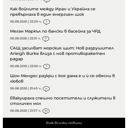
Как войните между Иран и Украйна се
превърнаха в един енергиен шок
06.08.2026 | 22:30 ч.
1
Меган Маркъл по бански в басейна за ЧРД
06.08.2026 | 22:15 ч.
7
САЩ засилват морския щит: Нов разрушител
Arleigh Burke влиза с нов противоракетен
радар
06.08.2026 | 22:00 ч.
7
Шон Мендес разкри с коя дама е и ѝ се обясни в
любов
06.08.2026 | 21:45 ч.
4
Евакуираха спешно посетители и служители в
столичен мол
06.08.2026 | 21:37 ч.
14
Виж всички новини