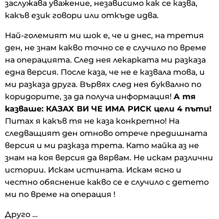
заслужава уважение, независимо как се казва,
какъв език говори или откъде идва.
Най-големият ми шок е, че и днес, на третия
ден, не знам какво точно се е случило по време
на операцията. След нея лекарката ми разказа
една версия. После каза, че не е казвала това, и
ми разказа друга. Вървях след нея буквално по
коридорите, за да получа информация!
А тя
казваше: КАЗАХ ВИ ЧЕ ИМА РИСК цели 4 пъти!
Питах я какъв тя не каза конкретно! На
следващият ден отново отрече предишната
версия и ми разказа трета. Като майка аз не
знам на коя версия да вярвам. Не искам различни
истории. Искам истината. Искам ясно и
честно обяснение какво се е случило с детето
ми по време на операция !
Друго …