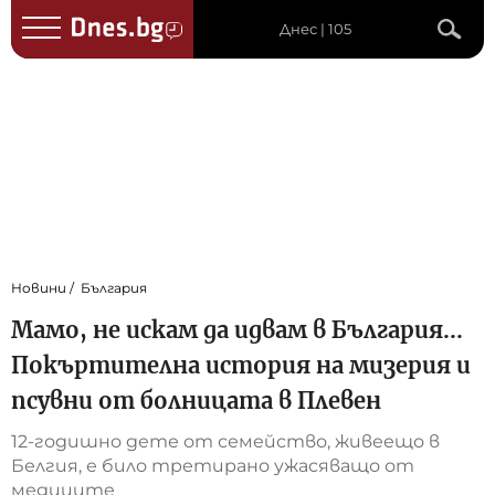
Днес | 105
Новини
България
Мамо, не искам да идвам в България...
Покъртителна история на мизерия и
псувни от болницата в Плевен
12-годишно дете от семейство, живеещо в
Белгия, е било третирано ужасяващо от
медиците