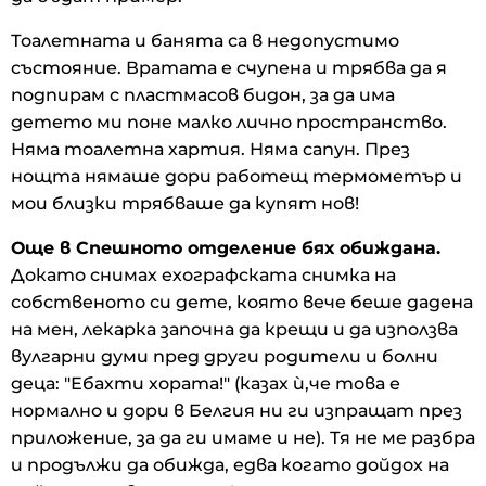
Тоалетната и банята са в недопустимо
състояние. Вратата е счупена и трябва да я
подпирам с пластмасов бидон, за да има
детето ми поне малко лично пространство.
Няма тоалетна хартия. Няма сапун. През
нощта нямаше дори работещ термометър и
мои близки трябваше да купят нов!
Още в Спешното отделение бях обиждана.
Докато снимах ехографската снимка на
собственото си дете, която вече беше дадена
на мен, лекарка започна да крещи и да използва
вулгарни думи пред други родители и болни
деца: "Ебахти хората!" (казах ѝ,че това е
нормално и дори в Белгия ни ги изпращат през
приложение, за да ги имаме и не). Тя не ме разбра
и продължи да обижда, едва когато дойдох на