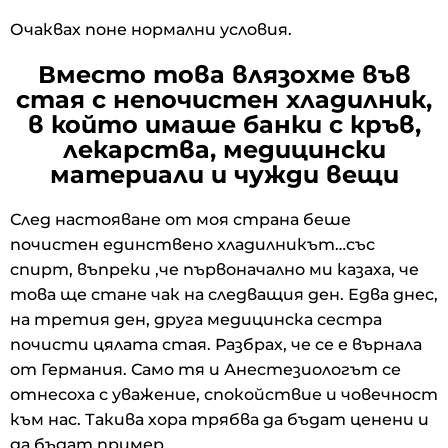
Очаквах поне нормални условия.
Вместо това влязохме във
стая с непочистен хладилник,
в който имаше банки с кръв,
лекарства, медицински
материали и чужди вещи
След настояване от моя страна беше
почистен единствено хладилникът…със
спирт, въпреки ,че първоначално ми казаха, че
това ще стане чак на следващия ден. Едва днес,
на третия ден, друга медицинска сестра
почисти цялата стая. Разбрах, че се е върнала
от Германия. Само тя и Анестезиологът се
отнесоха с уважение, спокойствие и човечност
към нас. Такива хора трябва да бъдат ценени и
да бъдат пример.