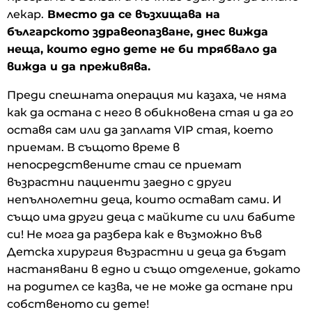
лекар.
Вместо да се възхищава на
българското здравеопазване, днес вижда
неща, които едно дете не би трябвало да
вижда и да преживява.
Преди спешната операция ми казаха, че няма
как да остана с него в обикновена стая и да го
оставя сам или да заплатя VIP стая, което
приемам. В същото време в
непосредствените стаи се приемат
възрастни пациенти заедно с други
непълнолетни деца, които остават сами. И
също има други деца с майките си или бабите
си! Не мога да разбера как е възможно във
Детска хирургия възрастни и деца да бъдат
настанявани в едно и също отделение, докато
на родител се казва, че не може да остане при
собственото си дете!