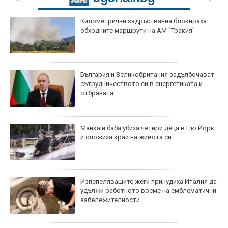
Километрични задръствания блокираха
обходните маршрути на АМ "Тракия"
България и Великобритания задълбочават
сътрудничеството си в енергетиката и
отбраната
Майка и баба убиха четири деца в Ню Йорк
и сложиха край на живота си
Изпепеляващите жеги принудиха Италия да
удължи работното време на емблематични
забележителности