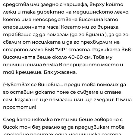
средства или заедно с чаршафа, върху който
лежи и така директно на медицинското легло,
което има непосредствена височина като
операционната маса! Когато ми го върнаха,
трябваше аз да помагам (да го вдигна ), за да го
свалим от носилката и да го прехвърлим на
старото легло във "VIP" стаята. Разликата във
височината беше около 40-60 см. Това му
причини силна болка в оперираното място и
той крещеше. Бях ужасена.
(Чувствах се виновна… преди това помолих да
го оставим докато поне се съвземе и стане
сам, казаха не ще помагаш или ще гледаш! Пълна
простотия!
След като няколко пъти ми беше говорено с
висок тон без реално аз да предизвикам това
,спокойно попитах една медицинска сестра