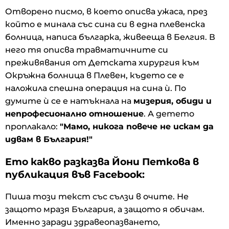
Отворено писмо, в което описва ужаса, през
който е минала със сина си в една плевенска
болница, написа българка, живееща в Белгия. В
него тя описва травматичните си
преживявания от Детската хирургия към
Окръжна болница в Плевен, където се е
наложила спешна операция на сина ѝ. По
думите ѝ се е натъкнала на
мизерия, обиди и
непрофесионално отношение
. А детето
проплакало:
"Мамо, никога повече не искам да
идвам в България!"
Ето какво разказва Йони Петкова в
публикация във Facebook:
Пиша този текст със сълзи в очите. Не
защото мразя България, а защото я обичам.
Именно заради здравеопазването,