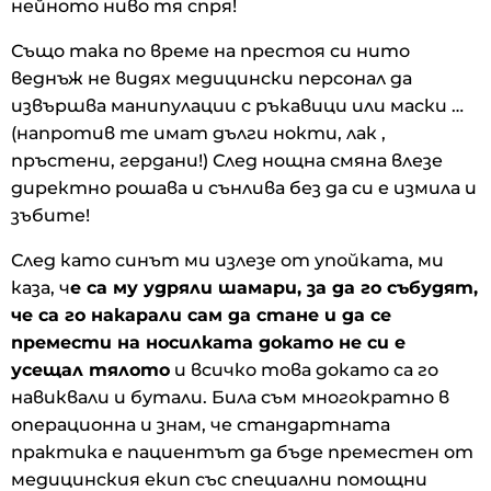
нейното ниво тя спря!
Също така по време на престоя си нито
веднъж не видях медицински персонал да
извършва манипулации с ръкавици или маски …
(напротив те имат дълги нокти, лак ,
пръстени, гердани!) След нощна смяна влезе
директно рошава и сънлива без да си е измила и
зъбите!
След като синът ми излезе от упойката, ми
каза, ч
е са му удряли шамари, за да го събудят,
че са го накарали сам да стане и да се
премести на носилката докато не си е
усещал тялото
и всичко това докато са го
навиквали и бутали. Била съм многократно в
операционна и знам, че стандартната
практика е пациентът да бъде преместен от
медицинския екип със специални помощни