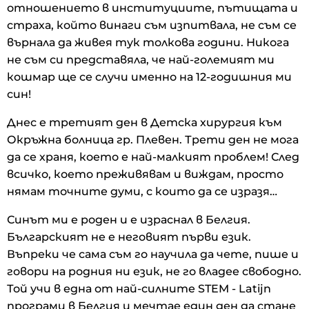
отношението в институциите, пътищата и
страха, който винаги съм изпитвала, не съм се
върнала да живея тук толкова години. Никога
не съм си представяла, че най-големият ми
кошмар ще се случи именно на 12-годишния ми
син!
Днес е третият ден в Детска хирургия към
Окръжна болница гр. Плевен. Трети ден не мога
да се храня, което е най-малкият проблем! След
всичко, което преживявам и виждам, просто
нямам точните думи, с които да се изразя…
Синът ми е роден и е израснал в Белгия.
Българският не е неговият първи език.
Въпреки че сама съм го научила да чете, пише и
говори на родния ни език, не го владее свободно.
Той учи в една от най-силните STEM - Latijn
програми в Белгия и мечтае един ден да стане