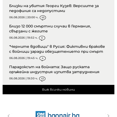
Близки на убития Георги Кузев: Версиите за
педофилия са недопустими
06.08.2026 | 20:00 ч.
45
Близо 12 000 смъртни случаи в Германия,
свързани с жегите
06.08.2026 | 19:52 ч.
6
"Черните вдовици" в Русия: Фиктивни бракове
с войници заради обезщетението при смърт
06.08.2026 | 19:45 ч.
4
Парадоксът на войната: Защо руската
оръжейна индустрия изпитва затруднения
06.08.2026 | 19:30 ч.
42
Виж всички новини