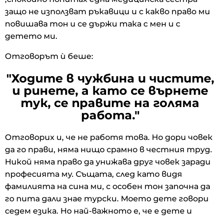
защо не използват ръкавици и с какво право ми
повишава тон и се държи така с мен и с
детето ми.
Отговорът ѝ беше:
"Ходите в чужбина и чистите,
и ринете, а като се върнете
тук, се правите на голяма
работа."
Отговорих и, че не работя това. Но дори човек
да го прави, няма нищо срамно в честния труд.
Никой няма право да унижава друг човек заради
професията му. Същата, след като видя
фамилията на сина ми, с особен тон започна да
го пита дали знае турски. Моето дете говори
седем езика. Но най-важното е, че е дете и