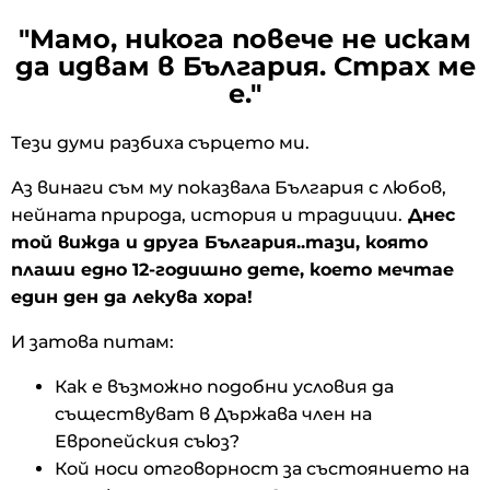
"Мамо, никога повече не искам
да идвам в България. Страх ме
е."
Тези думи разбиха сърцето ми.
Аз винаги съм му показвала България с любов,
нейната природа, история и традиции.
Днес
той вижда и друга България..тази, която
плаши едно 12-годишно дете, което мечтае
един ден да лекува хора!
И затова питам:
Как е възможно подобни условия да
съществуват в Държава член на
Европейския съюз?
Кой носи отговорност за състоянието на