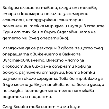
виждам олющени тавани, следи от течове,
стари и кошмарни носилки, занемарени
асансьори, неподдържани санитарни
помещения, тежка миризма и щурци в стаите!
Един от тях беше върху възглавницата на
детето ми (след оперативно).
Излязохме да се разходим в двора, защото след
операцията движението е важно за
възстановяването. Вместо място за
спокойствие виждаме обърнати кофи за
боклук, разпилени отпадъци, които котки
разнасят около сградата. Това би трябвало да
бъде място за възстановяване на болни деца, а
не гледка, която допълнително натъжава
родители и пациенти.
След всичко това синът ми ми каза: