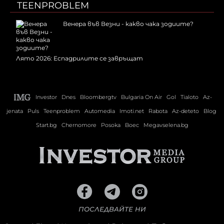
TEENPROBLEM
Венера във Везни - какво чака зодиите?
Лято 2026: Еспадрилите се завръщат
Investor
Dnes
Bloombergtv
Bulgaria On Air
Gol
Tialoto
Az-
jenata
Puls
Teenproblem
Automedia
Imoti.net
Rabota
Az-deteto
Blog
Start.bg
Chernomore
Posoka
Boec
Megavselena.bg
ПОСЛЕДВАЙТЕ НИ