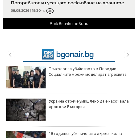
Потребители усещат поскъпване на храните
08.08.2026 | 19:30 ч.
36
Виж всички новини
Психолог за убийството в Пловдив:
Социалните мрежи моделират агресията
Украйна отрече умишлено да е насочвала
дрон към България
18-годишен уби чичо си с дървен кол в