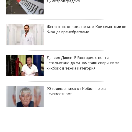
Димитровградско
Жегата натоварва вените: Кои симптоми не
бива да пренебрегваме
Даниел Динев: В България е почти
невъзможно да си намериш спаринги за
кикбокс в тежка категория
90-годишен мъж от Кобиляне е в
неизвестност