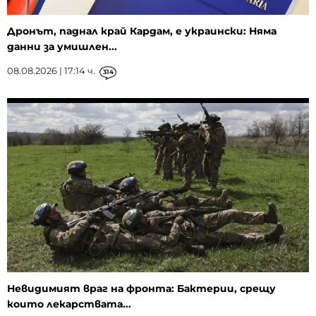
Дронът, паднал край Кардам, е украински: Няма
данни за умишлен...
08.08.2026 | 17:14 ч.
314
Невидимият враг на фронта: Бактерии, срещу
които лекарствата...