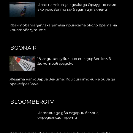
Иран намекна за сделка за Ормуз, но само
ако условията му бъдат изпълнени
Квантовата заплаха затяга примката около врата на
криптовалутите
BGONAIR
18-годишен уби чичо си с дървен кол в
Димитровградско
Жегата натоварва вените: Кои симптоми не бива да
пренебрегваме
BLOOMBERGTV
История за два пазарни балона,
определящи трети