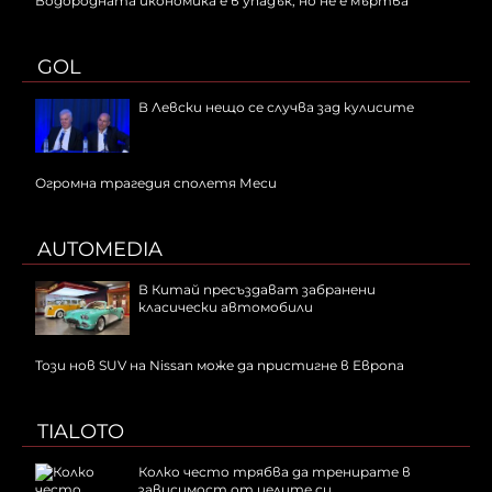
Водородната икономика е в упадък, но не е мъртва
GOL
В Левски нещо се случва зад кулисите
Огромна трагедия сполетя Меси
AUTOMEDIA
В Китай пресъздават забранени
класически автомобили
Този нов SUV на Nissan може да пристигне в Европа
TIALOTO
Колко често трябва да тренирате в
зависимост от целите си