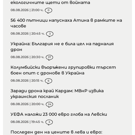
екологичните щети от войната
08.08.2026 | 21:00 ч.
0
56 400 пътници напуснаха Атина в рамките на
часове
08.08.2026 | 20:45 ч.
3
Украйна: България не е била цел на падналия
дрон
08.08.2026 | 20:30 ч.
37
Колумбийски въоръжени групировки търсят
боен опит с дронове в Украйна
08.08.2026 | 20:15 ч.
6
Заради дрона край Кардам: МВнР извика
украинския посланик
08.08.2026 | 20:00 ч.
24
УЕФА наложи 23 000 евро глоба на Левски
08.08.2026 | 19:45 ч.
3
Последен ден на цените в лева и евро: