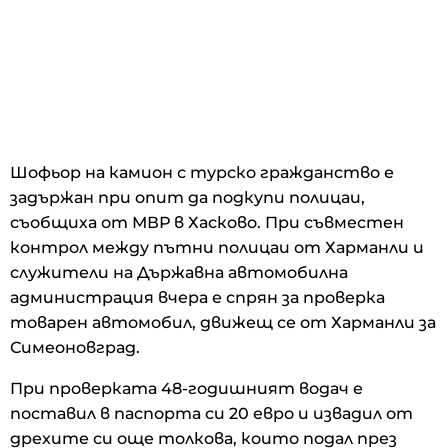
Шофьор на камион с турско гражданство е
задържан при опит да подкупи полицаи,
съобщиха от МВР в Хасково. При съвместен
контрол между пътни полицаи от Харманли и
служители на Държавна автомобилна
администрация вчера е спрян за проверка
товарен автомобил, движещ се от Харманли за
Симеоновград.
При проверката 48-годишният водач е
поставил в паспорта си 20 евро и извадил от
дрехите си още толкова, които подал през