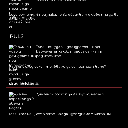
Love bombing: 4 признака, че ви обсипват с любов, за да ви
манипулират
PULS
Топлинен удар и дехидратация при
кърмачета: какво трябва да знаят
родителите
Кървене след секс – трябва ли да се притесняваме?
AZ-JENATA
Дневен хороскоп за 9 август, неделя
Магията на цветовете: Как да използваме силата им