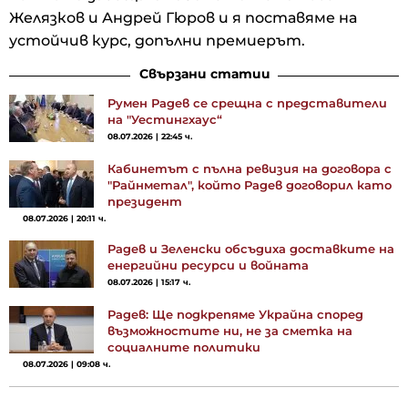
Желязков и Андрей Гюров и я поставяме на
устойчив курс, допълни премиерът.
Свързани статии
Румен Радев се срещна с представители
на "Уестингхаус“
08.07.2026 | 22:45 ч.
Кабинетът с пълна ревизия на договора с
"Райнметал", който Радев договорил като
президент
08.07.2026 | 20:11 ч.
Радев и Зеленски обсъдиха доставките на
енергийни ресурси и войната
08.07.2026 | 15:17 ч.
Радев: Ще подкрепяме Украйна според
възможностите ни, не за сметка на
социалните политики
08.07.2026 | 09:08 ч.