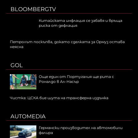
BLOOMBERGTV
Китайската инфлация се забавя и връща
риска от дефлация
Петролът поскъпва, докато сделката за Ормуз остава
неясна
GOL
Още един от Португалия ще рита с
Роналдо в Ал-Насър
Чистка: ЦСКА бие шута на трансферна издънка
AUTOMEDIA
Германски производител на автомобили
фалира