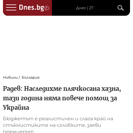
Днес | 27
Новини
България
Радев: Наследихме плячкосана хазна,
тази година няма повече помощ за
Украйна
Бюджетът е реалистичен и слага край на
стъкмистиките на сглобките, заяви
премиерът