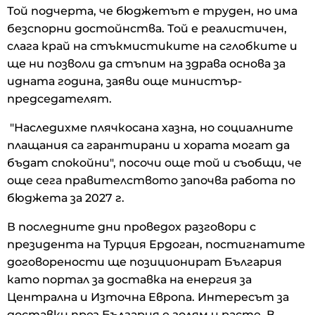
Той подчерта, че бюджетът е труден, но има
безспорни достойнства. Той е реалистичен,
слага край на стъкмистиките на сглобките и
ще ни позволи да стъпим на здрава основа за
идната година, заяви още министър-
председателят.
"Наследихме плячкосана хазна, но социалните
плащания са гарантирани и хората могат да
бъдат спокойни", посочи още той и съобщи, че
още сега правителството започва работа по
бюджета за 2027 г.
В последните дни проведох разговори с
президента на Турция Ердоган, постигнатите
договорености ще позиционират България
като портал за доставка на енергия за
Централна и Източна Европа. Интересът за
доставки през България е голям и расте. В