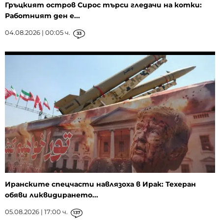
Гръцкият остров Сирос търси гледачи на котки:
Работният ден е...
04.08.2026 | 00:05 ч.
33
Иранските спецчасти навлязоха в Ирак: Техеран
обяви ликвидирането...
05.08.2026 | 17:00 ч.
137