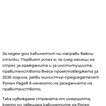
За седем дни кабинетът ни направи важни
стъпки. Първият успех е, че след месеци на
стрес за гражданите и за институциите,
правителството внесе проектобюджета за
2026 година, заяви министър-председателят
Румен Радев в началото на заседанието на
правителството.
Така извеждаме страната от инерцията,
която ни завещаха кабинетите на Росен