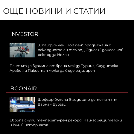
ОЩЕ НОВИНИ И СТАТИИ
INVESTOR
„Спайдър-мен: Нов ден“ продължава с
рекордното си темпо, „Одисея“ донесе нов
рекорд за Нолан
Пактът за взаимна отбрана между Турция, Саудитска
Арабия и Пакистан може да бъде разширен
BGONAIR
Шофьор блъсна 9-годишно дете на пътя
Варна - Бургас
Европа счупи температурен рекорд: Най-горещите юни
и юли в историята