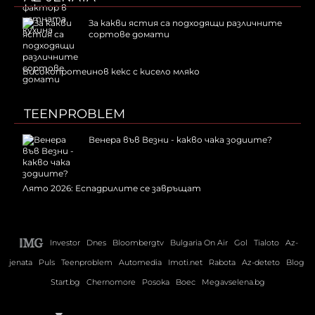
За какви ястия са подходящи различните
сортове домати
Високопротеинов кекс с кисело мляко
TEENPROBLEM
Венера във Везни - какво чака зодиите?
Лято 2026: Еспадрилите се завръщат
Investor
Dnes
Bloombergtv
Bulgaria On Air
Gol
Tialoto
Az-
jenata
Puls
Teenproblem
Automedia
Imoti.net
Rabota
Az-deteto
Blog
Start.bg
Chernomore
Posoka
Boec
Megavselena.bg