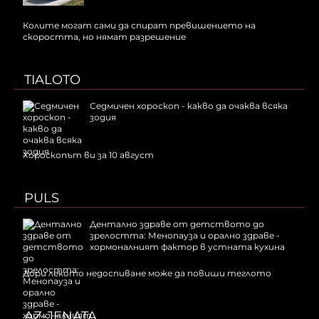
Колите могат сами да спират превишението на
скоростта, но нямат разрешение
TIALOTO
Седмичен хороскоп - какво да очаква всяка
зодия
Хороскопът ви за 10 август
PULS
Дентално здраве от детството до
зрелостта: Менопауза и орално здраве -
хормоналният фактор в устната кухина
Дори лекото недоспиване може да повиши теглото
AZ-JENATA