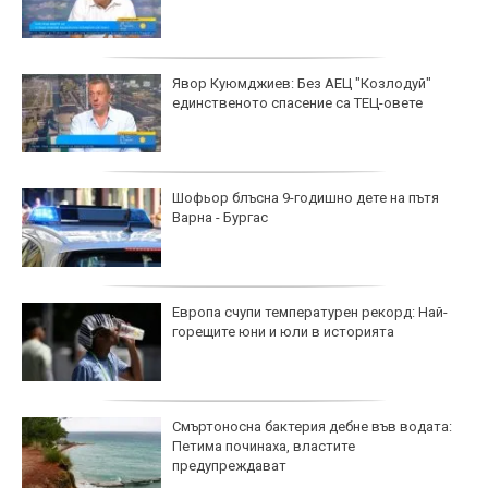
Явор Куюмджиев: Без АЕЦ "Козлодуй"
единственото спасение са ТЕЦ-овете
Шофьор блъсна 9-годишно дете на пътя
Варна - Бургас
Европа счупи температурен рекорд: Най-
горещите юни и юли в историята
Смъртоносна бактерия дебне във водата:
Петима починаха, властите
предупреждават