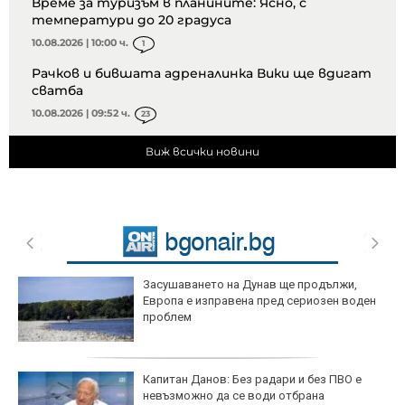
Време за туризъм в планините: Ясно, с
температури до 20 градуса
10.08.2026 | 10:00 ч.
1
Рачков и бившата адреналинка Вики ще вдигат
сватба
10.08.2026 | 09:52 ч.
23
Виж всички новини
Засушаването на Дунав ще продължи,
Европа е изправена пред сериозен воден
проблем
Капитан Данов: Без радари и без ПВО е
невъзможно да се води отбрана