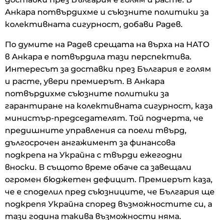
Анкара потвърдихме и съюзните политики за
колективната сигурност, добави Радев.
По думите на Радев срещата на върха на НАТО
в Анкара е потвърдила тази перспектива.
Интересът за доставки през България е голям
и расте, увери премиерът. В Анкара
потвърдихме съюзните политики за
гарантиране на колективната сигурност, каза
министър-председателят. Той подчерта, че
предишните управления са поели твърд,
дългосрочен ангажимент за финансова
подкрепа на Украйна с твърди ежегодни
вноски. В същото време обаче са завещали
огромен бюджетен дефицит. Премиерът каза,
че е споделил пред съюзниците, че България ще
подкрепя Украйна според възможностите си, а
тази година такива възможности няма.