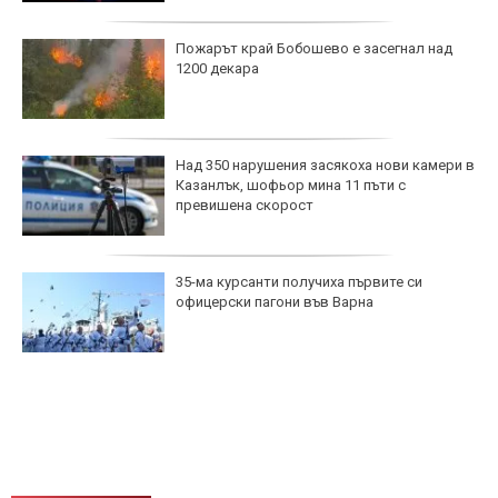
Пожарът край Бобошево е засегнал над
1200 декара
Над 350 нарушения засякоха нови камери в
Казанлък, шофьор мина 11 пъти с
превишена скорост
35-ма курсанти получиха първите си
офицерски пагони във Варна