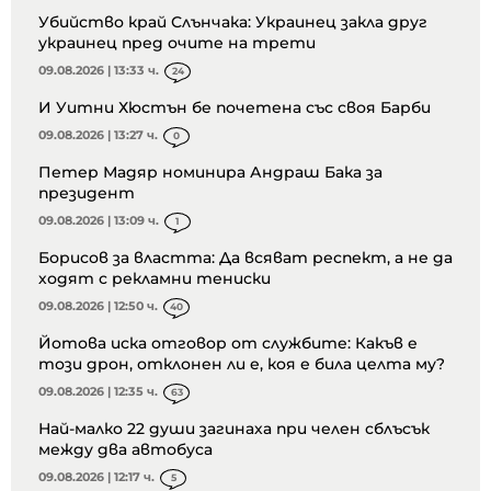
Убийство край Слънчака: Украинец закла друг
украинец пред очите на трети
09.08.2026 | 13:33 ч.
24
И Уитни Хюстън бе почетена със своя Барби
09.08.2026 | 13:27 ч.
0
Петер Мадяр номинира Андраш Бака за
президент
09.08.2026 | 13:09 ч.
1
Борисов за властта: Да всяват респект, а не да
ходят с рекламни тениски
09.08.2026 | 12:50 ч.
40
Йотова иска отговор от службите: Какъв е
този дрон, отклонен ли е, коя е била целта му?
09.08.2026 | 12:35 ч.
63
Най-малко 22 души загинаха при челен сблъсък
между два автобуса
09.08.2026 | 12:17 ч.
5