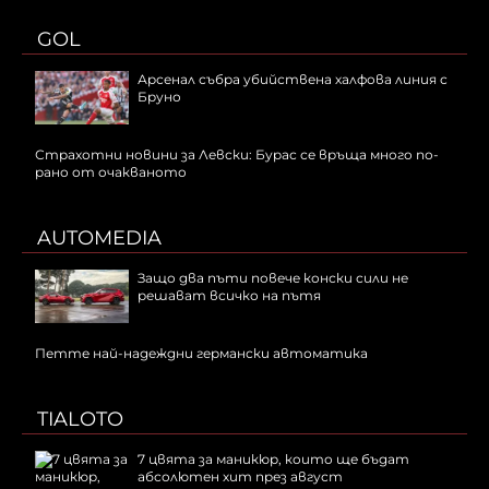
GOL
Арсенал събра убийствена халфова линия с
Бруно
Страхотни новини за Левски: Бурас се връща много по-
рано от очакваното
AUTOMEDIA
Защо два пъти повече конски сили не
решават всичко на пътя
Петте най-надеждни германски автоматика
TIALOTO
7 цвята за маникюр, които ще бъдат
абсолютен хит през август