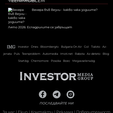
TEENPROBLEM
Венера във Везни - какво чака зодиите?
Лято 2026: Еспадрилите се завръщат
Investor
Dnes
Bloombergtv
Bulgaria On Air
Gol
Tialoto
Az-
jenata
Puls
Teenproblem
Automedia
Imoti.net
Rabota
Az-deteto
Blog
Start.bg
Chernomore
Posoka
Boec
Megavselena.bg
ПОСЛЕДВАЙТЕ НИ
За нас
|
Екип
|
Контакти
|
Реклама
|
Поверителност