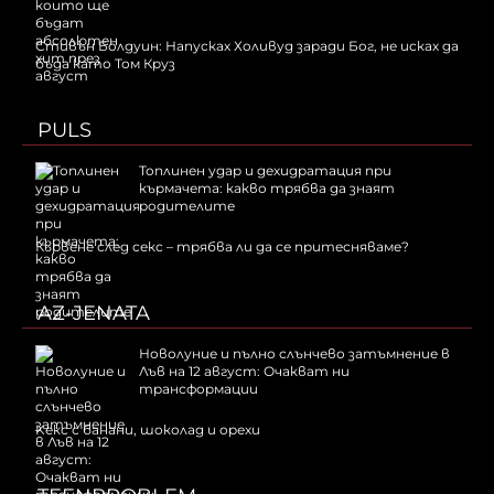
Стивън Болдуин: Напусках Холивуд заради Бог, не исках да
бъда като Том Круз
PULS
Топлинен удар и дехидратация при
кърмачета: какво трябва да знаят
родителите
Кървене след секс – трябва ли да се притесняваме?
AZ-JENATA
Новолуние и пълно слънчево затъмнение в
Лъв на 12 август: Очакват ни
трансформации
Kекс с банани, шоколад и орехи