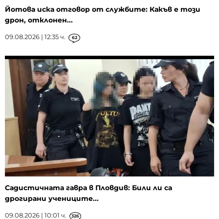
Йотова иска отговор от службите: Какъв е този
дрон, отклонен...
09.08.2026 | 12:35 ч.
62
Садистичната гавра в Пловдив: Били ли са
дрогирани учениците...
09.08.2026 | 10:01 ч.
326