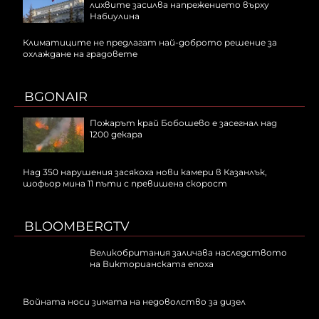
лихвите засилва напрежението върху
Набиулина
Климатиците не предлагат най-доброто решение за
охлаждане на градовете
BGONAIR
Пожарът край Бобошево е засегнал над
1200 декара
Над 350 нарушения засякоха нови камери в Казанлък,
шофьор мина 11 пъти с превишена скорост
BLOOMBERGTV
Великобритания заличава наследството
на Викторианската епоха
Войната носи зимата на недоволство за дизел