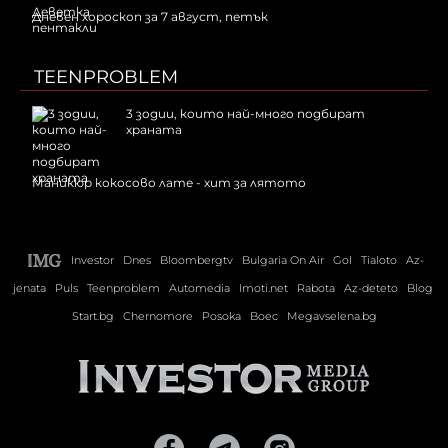
Дневен хороскоп за 7 август, петък
TEENPROBLEM
3 зодии, които най-много подбират
храната
Маникюр кокосово лате - хит за лятото
Investor
Dnes
Bloombergtv
Bulgaria On Air
Gol
Tialoto
Az-
jenata
Puls
Teenproblem
Automedia
Imoti.net
Rabota
Az-deteto
Blog
Start.bg
Chernomore
Posoka
Boec
Megavselena.bg