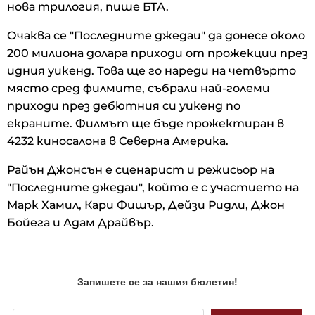
нова трилогия, пише БТА.
Очаква се "Последните джедаи" да донесе около
200 милиона долара приходи от прожекции през
идния уикенд. Това ще го нареди на четвърто
място сред филмите, събрали най-големи
приходи през дебютния си уикенд по
екраните. Филмът ще бъде прожектиран в
4232 киносалона в Северна Америка.
Райън Джонсън е сценарист и режисьор на
"Последните джедаи", който е с участието на
Марк Хамил, Кари Фишър, Дейзи Ридли, Джон
Бойега и Адам Драйвър.