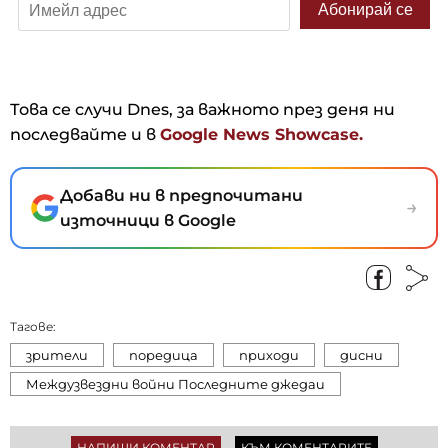
Това се случи Dnes, за важното през деня ни
последвайте и в
Google News Showcase.
Добави ни в предпочитани
→
източници в Google
Тагове:
зрители
поредица
приходи
дисни
Междузвездни войни Последните джедаи
НАПИШИ КОМЕНТАР
КЪМ КОМЕНТАРИТЕ