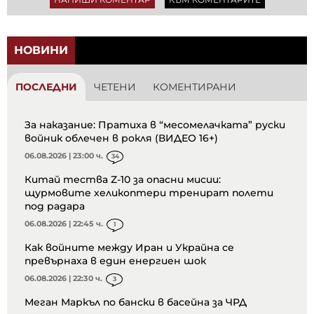
НОВИНИ
ПОСЛЕДНИ
ЧЕТЕНИ
КОМЕНТИРАНИ
За наказание: Пратиха в “месомелачката” руски
войник облечен в рокля (ВИДЕО 16+)
06.08.2026 | 23:00 ч.
34
Китай тества Z-10 за опасни мисии:
щурмовите хеликоптери тренират полети
под радара
06.08.2026 | 22:45 ч.
1
Как войните между Иран и Украйна се
превърнаха в един енергиен шок
06.08.2026 | 22:30 ч.
3
Меган Маркъл по бански в басейна за ЧРД