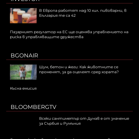
В Европа работят над 10 хил. пивоварни, в
България те са 42
Пазарният регулатор на ЕС ще оценява управлението на
риска в управляващите дружества
BGONAIR
Шум, бетон и жеги: Как животните се
променят, за да оцелеят сред хората?
Късна емисия
BLOOMBERGTV
Всеки сантиметър от Дунав е от значение
за Сърбия и Румъния