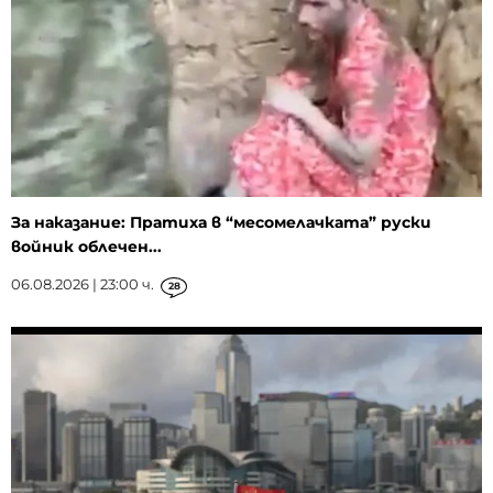
За наказание: Пратиха в “месомелачката” руски
войник облечен...
06.08.2026 | 23:00 ч.
28