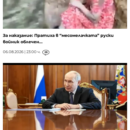
За наказание: Пратиха в “месомелачката” руски
войник облечен...
06.08.2026 | 23:00 ч.
28