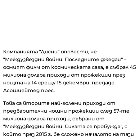
Компанията "Дисни" оповести, че
"Междузвездни войни: Последните джедаи" -
осмият филм от космическата сага, е събрал 45
милиона долара приходи от прожекции през
нощта на 14 срещу 15 декември, предаде
Асошиейтед прес.
Това са вторите най-големи приходи от
предварителни нощни прожекции след 57-те
милиона долара приходи, събрани от
"Междузвездни войни: Силата се пробужда", с
който през 2015 г. бе сложено началото на тази