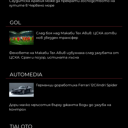
Саудитска Арабия може да прекрати господството на
хутите в Червено море
GOL
След боя над Макаби Тел Авив: ЦСКА готви
нов звезден трансфер
Феновете на Макаби Тел Авив избухнаха след загубата от
ЦСКА: Срам и позор, истината лъсна
AUTOMEDIA
Германци доработиха Ferrari 12Cilindri Spider
Дори малко мръсотия върху джанта води до загуба на
контрол
TIALOTO