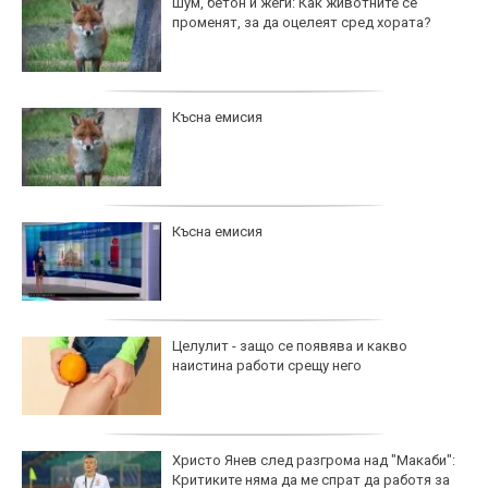
Шум, бетон и жеги: Как животните се
променят, за да оцелеят сред хората?
Късна емисия
Късна емисия
Целулит - защо се появява и какво
наистина работи срещу него
Христо Янев след разгрома над "Макаби":
Критиките няма да ме спрат да работя за