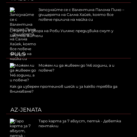
Запознайте се с Валентина Палома Пино –
дъщерята на Салма Хайек, която все
повече прилича на майка си
Статуя в двора на Роби Уилямс предизвика смут у
местни жители
PULS
Можем ли да живеем до 146 години, а и
повече?
Как да изберем протеинов шейк и за какво трябва да
внимаваме?
AZ-JENATA
Таро карта за 7 август, петък - Деветка
пентакли