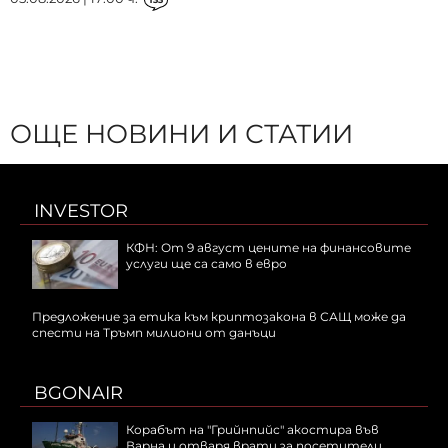
ОЩЕ НОВИНИ И СТАТИИ
INVESTOR
КФН: От 9 август цените на финансовите
услуги ще са само в евро
Предложение за етика към криптозакона в САЩ може да
спести на Тръмп милиони от данъци
BGONAIR
Корабът на "Грийнпийс" акостира във
Варна и отваря врати за посетители