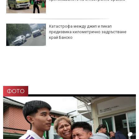
Катастрофа между джип и пикап
предизвика километрично задръстване
край Банско
ФОТО