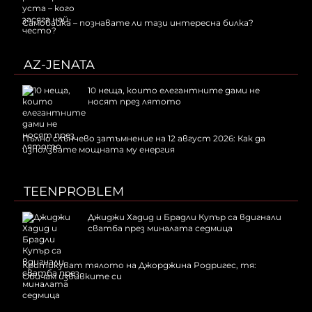
Самобайка – познавате ли тази интересна билка?
AZ-JENATA
10 неща, които елегантните дами не
носят през лятото
Пълно слънчево затъмнение на 12 август 2026: Как да
използвате мощната му енергия
TEENPROBLEM
Джиджи Хадид и Брадли Купър са вдигнали
сватба през миналата седмица
Критикуват тялото на Джорджина Родригес, тя:
Обичам извивките си