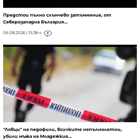
Предстои пълно слънчево затъмнение, от
Северозападна България...
06.08.2026 | 15:38 ч.
6
"Ловци" на педофили, всичките непълнолетни,
убили мъжа на Младежкия...