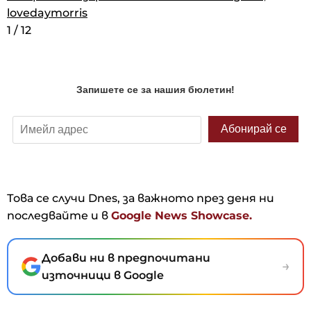
lovedaymorris
Instagram, lovedaymorris
1
/
12
1
/
12
1
/
12
Това се случи Dnes, за важното през деня ни
последвайте и в
Google News Showcase.
Добави ни в предпочитани
→
източници в Google