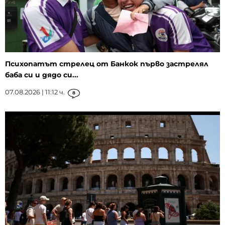
Психопатът стрелец от Банкок първо застрелял
баба си и дядо си...
07.08.2026 | 11:12 ч.
8