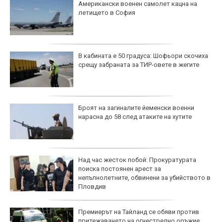
Американски военен самолет кацна на
летището в София
В кабината е 50 градуса: Шофьори скочиха
срещу забраната за ТИР-овете в жегите
Броят на загиналите йеменски военни
нарасна до 58 след атаките на хутите
Над час жесток побой: Прокуратурата
поиска постоянен арест за
непълнолетните, обвинени за убийството в
Пловдив
Премиерът на Тайланд се обяви против
притежаването на огнестрелно оръжие