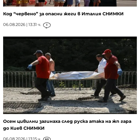
Код “червено” за опасни жеги в Италия СНИМКИ
06.08.2026 | 13:31 ч.
1
Осем цивилни загинаха след руска атака на жп гара
до Киев СНИМКИ
06.08.2026 | 13:15 ч.
60