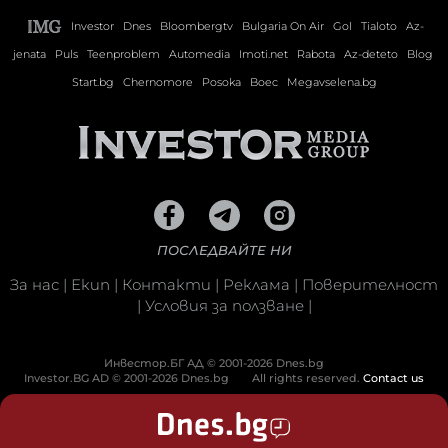
Investor
Dnes
Bloombergtv
Bulgaria On Air
Gol
Tialoto
Az-
jenata
Puls
Teenproblem
Automedia
Imoti.net
Rabota
Az-deteto
Blog
Start.bg
Chernomore
Posoka
Boec
Megavselena.bg
ПОСЛЕДВАЙТЕ НИ
За нас
|
Екип
|
Контакти
|
Реклама
|
Поверителност
|
Условия за ползване
|
Инвестор.БГ АД © 2001-2026 Dnes.bg
Investor.BG AD © 2001-2026 Dnes.bg
All rights reserved.
Contact us