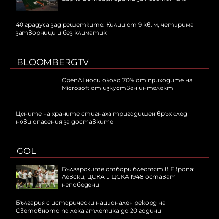
40 градуса зад решетките: Килии от 9 кв. м, четирима
затворници и без климатик
BLOOMBERGTV
OpenAI носи около 70% от приходите на
Microsoft от изкуствен интелект
Цените на храните стигнаха тригодишен връх след
нови опасения за доставките
GOL
Българските отбори блестят в Европа:
Левски, ЦСКА и ЦСКА 1948 остават
непобедени
България с исторически национален рекорд на
Световното по лека атлетика до 20 години