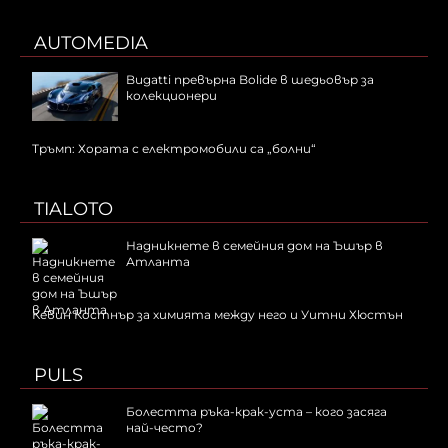
AUTOMEDIA
Bugatti превърна Bolide в шедьовър за
колекционери
Тръмп: Хората с електромобили са „болни“
TIALOTO
Надникнете в семейния дом на Ъшър в
Атланта
Кевин Костнър за химията между него и Уитни Хюстън
PULS
Болестта ръка-крак-уста – кого засяга
най-често?