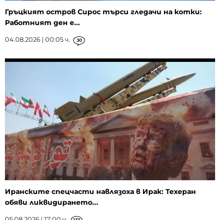
Гръцкият остров Сирос търси гледачи на котки:
Работният ден е...
04.08.2026 | 00:05 ч.
30
Иранските спецчасти навлязоха в Ирак: Техеран
обяви ликвидирането...
05.08.2026 | 17:00 ч.
133