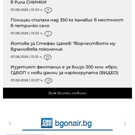
в Рила СНИМКИ
07.08.2026 | 13:32 ч.
0
Полицаи спипаха над 350 кг канабис в местност
в петричко село
07.08.2026 | 13:23 ч.
1
Йотова за Стефан Цанев: Творчеството му
вдъхновява поколения
07.08.2026 | 13:15 ч.
10
Иззетият фентанил е за близо 300 млн. евро,
ГДБОП с нови данни за наркогрупата (ВИДЕО)
07.08.2026 | 13:07 ч.
13
Виж всички новини