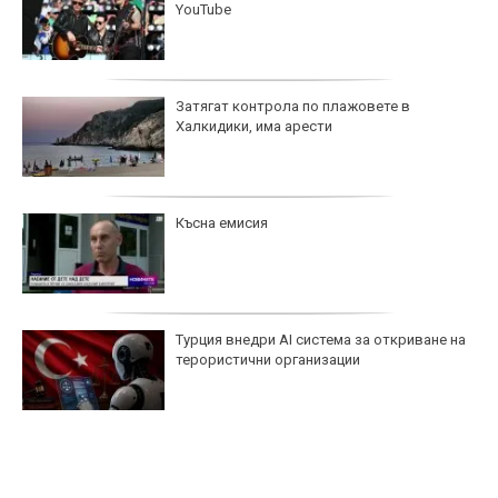
YouTube
Затягат контрола по плажовете в
Халкидики, има арести
Късна емисия
Турция внедри AI система за откриване на
терористични организации