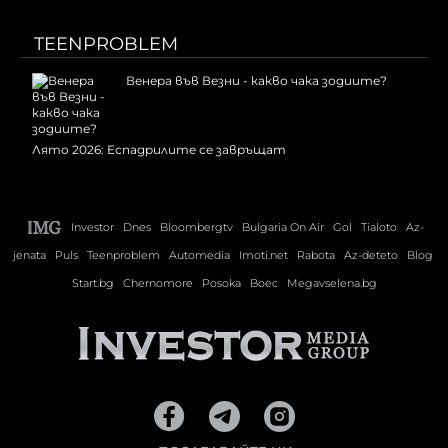
TEENPROBLEM
Венера във Везни - какво чака зодиите?
Лято 2026: Еспадрилите се завръщат
Investor
Dnes
Bloombergtv
Bulgaria On Air
Gol
Tialoto
Az-
jenata
Puls
Teenproblem
Automedia
Imoti.net
Rabota
Az-deteto
Blog
Start.bg
Chernomore
Posoka
Boec
Megavselena.bg