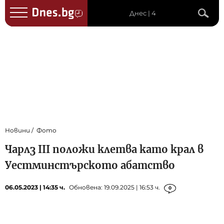
Днес | 4
Новини
Фото
Чарлз III положи клетва като крал в
Уестминстърското абатство
06.05.2023 | 14:35 ч.
Обновена: 19.09.2025 | 16:53 ч.
0