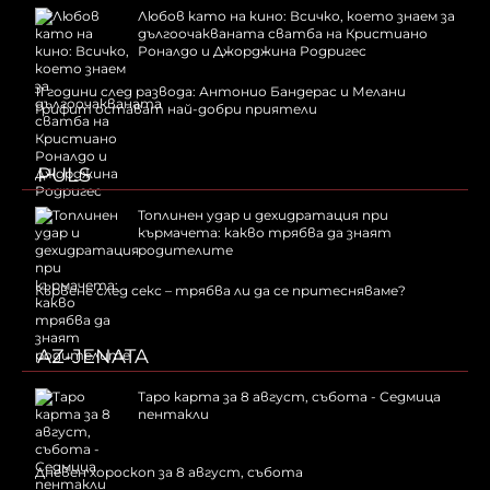
Любов като на кино: Всичко, което знаем за
дългоочакваната сватба на Кристиано
Роналдо и Джорджина Родригес
11 години след развода: Антонио Бандерас и Мелани
Грифит остават най-добри приятели
PULS
Топлинен удар и дехидратация при
кърмачета: какво трябва да знаят
родителите
Кървене след секс – трябва ли да се притесняваме?
AZ-JENATA
Таро карта за 8 август, събота - Седмица
пентакли
Дневен хороскоп за 8 август, събота