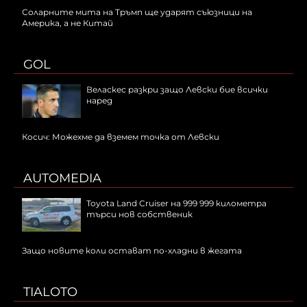
Соларните мита на Тръмп ще ударят съюзници на
Америка, а не Китай
GOL
Веласкес разкри защо Левски бие всички
наред
Косич: Можехме да вземем точка от Левски
AUTOMEDIA
Toyota Land Cruiser на 999 999 километра
търси нов собственик
Защо новите коли остават по-хладни в жегата
TIALOTO