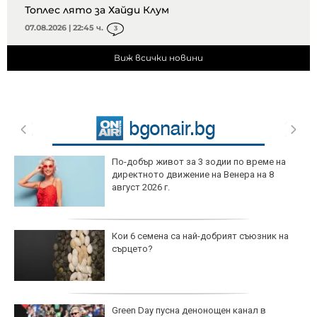
Топлес лято за Хайди Клум
07.08.2026 | 22:45 ч.
3
Виж всички новини
По-добър живот за 3 зодии по време на
директното движение на Венера на 8
август 2026 г.
Кои 6 семена са най-добрият съюзник на
сърцето?
Green Day пусна денонощен канал в