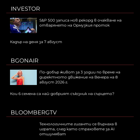
INVESTOR
S&P 500 записа нов рекорд в очакване на
отварянето на Ормузкия проток
Кадър на деня за 7 август
BGONAIR
По-добър живот за 3 зодии по време на
директното движение на Венера на 8
август 2026 г.
Кои 6 семена са най-добрият съюзник на сърцето?
BLOOMBERGTV
Технологичните гиганти се върнаха в
играта, след като страховете за AI
отшумяват