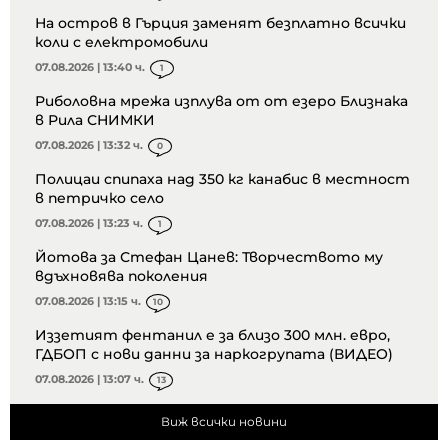
На остров в Гърция заменят безплатно всички
коли с електромобили
07.08.2026 | 13:40 ч.
1
Риболовна мрежа изплува от от езеро Близнака
в Рила СНИМКИ
07.08.2026 | 13:32 ч.
0
Полицаи спипаха над 350 кг канабис в местност
в петричко село
07.08.2026 | 13:23 ч.
1
Йотова за Стефан Цанев: Творчеството му
вдъхновява поколения
07.08.2026 | 13:15 ч.
10
Иззетият фентанил е за близо 300 млн. евро,
ГДБОП с нови данни за наркогрупата (ВИДЕО)
07.08.2026 | 13:07 ч.
13
Виж всички новини