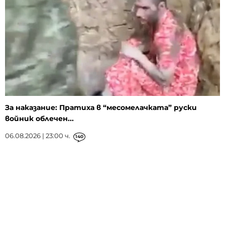
За наказание: Пратиха в “месомелачката” руски
войник облечен...
06.08.2026 | 23:00 ч.
140