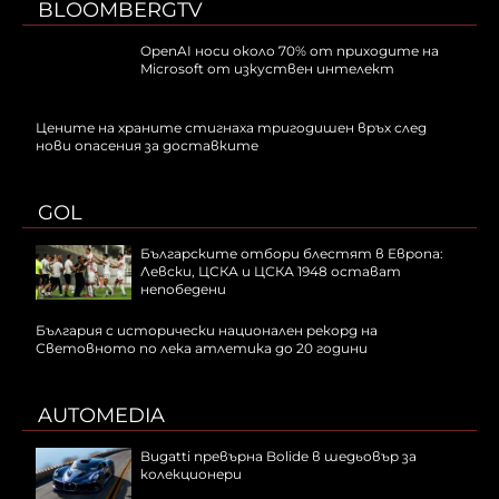
BLOOMBERGTV
OpenAI носи около 70% от приходите на
Microsoft от изкуствен интелект
Цените на храните стигнаха тригодишен връх след
нови опасения за доставките
GOL
Българските отбори блестят в Европа:
Левски, ЦСКА и ЦСКА 1948 остават
непобедени
България с исторически национален рекорд на
Световното по лека атлетика до 20 години
AUTOMEDIA
Bugatti превърна Bolide в шедьовър за
колекционери