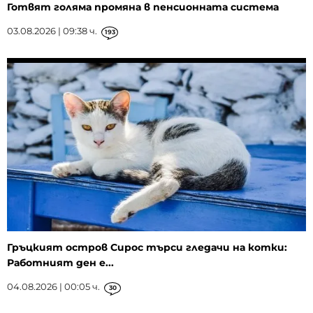
Готвят голяма промяна в пенсионната система
03.08.2026 | 09:38 ч.
193
Гръцкият остров Сирос търси гледачи на котки:
Работният ден е...
04.08.2026 | 00:05 ч.
30