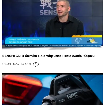
SENSHI 33: В битки на открито няма слаби борци
07.08.2026 | 13:45 ч.
1