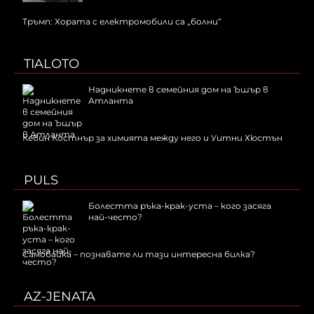
Тръмп: Хората с електромобили са „болни“
TIALOTO
Надникнете в семейния дом на Ъшър в
Атланта
Кевин Костнър за химията между него и Уитни Хюстън
PULS
Болестта ръка-крак-уста – кого засяга
най-често?
Самобайка – познавате ли тази интересна билка?
AZ-JENATA