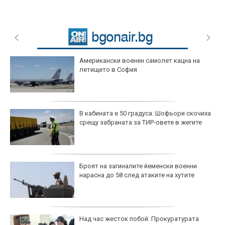
Американски военен самолет кацна на
летището в София
В кабината е 50 градуса: Шофьори скочиха
срещу забраната за ТИР-овете в жегите
Броят на загиналите йеменски военни
нарасна до 58 след атаките на хутите
Над час жесток побой: Прокуратурата