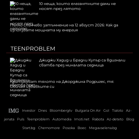
10 неща, които елегантните дами не
носят през лятото
Пълно слънчево затъмнение на 12 август 2026: Как да
използвате мощната му енергия
TEENPROBLEM
Джиджи Хадид и Брадли Купър са вдигнали
сватба през миналата седмица
Критикуват тялото на Джорджина Родригес, тя:
Обичам извивките си
Investor
Dnes
Bloombergtv
Bulgaria On Air
Gol
Tialoto
Az-
jenata
Puls
Teenproblem
Automedia
Imoti.net
Rabota
Az-deteto
Blog
Start.bg
Chernomore
Posoka
Boec
Megavselena.bg