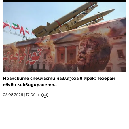
Иранските спецчасти навлязоха в Ирак: Техеран
обяви ликвидирането...
05.08.2026 | 17:00 ч.
133