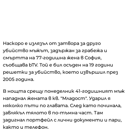
Наскоро е излязъл от затвора за друго
убийство мъжът, задържан за грабежа и
смъртта на 77-годишна жена в София,
съобщава bTV. Той е бил осъден на 19 години
решетки за убийство, което извършил през
2005 година.
В нощта срещу понеделник 41-годишният мъж
нападнал жената в кв. "Младост". Ударил я
няколко пъти по главата. След като починала,
завлякъл тялото в по-тъмна част. Там
задигнал портфейл с лични документи и пари,
както и телефон.