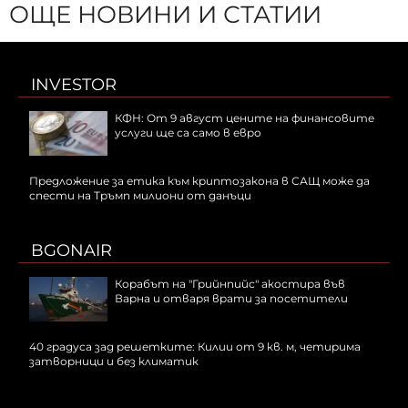
ОЩЕ НОВИНИ И СТАТИИ
INVESTOR
КФН: От 9 август цените на финансовите
услуги ще са само в евро
Предложение за етика към криптозакона в САЩ може да
спести на Тръмп милиони от данъци
BGONAIR
Корабът на "Грийнпийс" акостира във
Варна и отваря врати за посетители
40 градуса зад решетките: Килии от 9 кв. м, четирима
затворници и без климатик