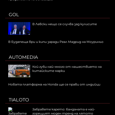
GOL
В Левски нещо се случва зад кулисите
В Будапеща ври и кипи заради Реал Мадрид на Моуриньо
AUTOMEDIA
Кой губи най-много от нашествието на
китайските марки
Новата платформа на Honda ще се прави от индийци
TIALOTO
Забравете карето: банданата е най-
горещият моден тренд на лятото