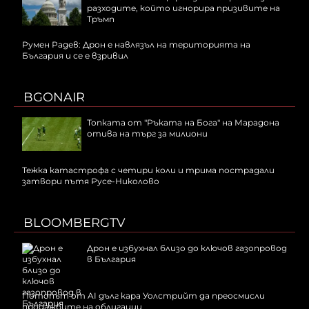
разходите, който игнорира призивите на
Тръмп
Румен Радев: Дрон е навлязъл на територията на
България и се е взривил
BGONAIR
Топката от "Ръката на Бога" на Марадона
отива на търг за милиони
Тежка катастрофа с четири коли и трима пострадали
затвори пътя Русе-Николово
BLOOMBERGTV
Дрон е избухнал близо до ключов газопровод
в България
Потопът от AI дълг кара Уолстрийт да преосмисли
продажбите на облигации