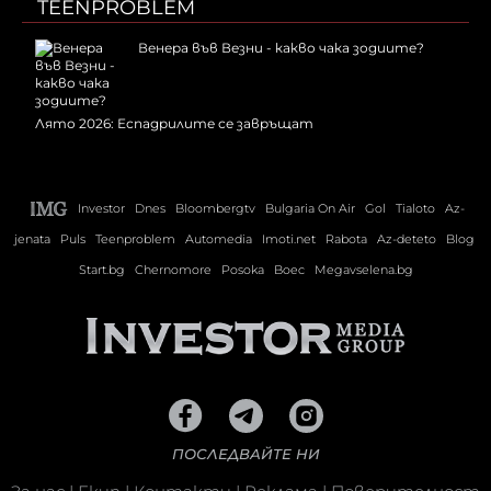
TEENPROBLEM
Венера във Везни - какво чака зодиите?
Лято 2026: Еспадрилите се завръщат
Investor
Dnes
Bloombergtv
Bulgaria On Air
Gol
Tialoto
Az-
jenata
Puls
Teenproblem
Automedia
Imoti.net
Rabota
Az-deteto
Blog
Start.bg
Chernomore
Posoka
Boec
Megavselena.bg
ПОСЛЕДВАЙТЕ НИ