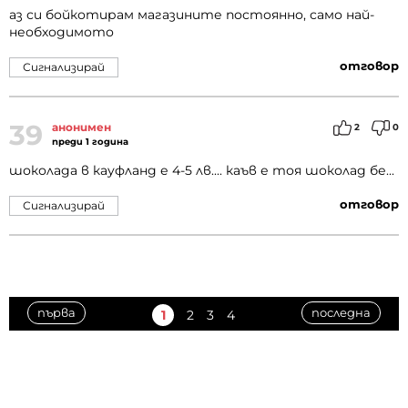
аз си бойкотирам магазините постоянно, само най-
необходимото
отговор
Сигнализирай
39
анонимен
2
0
преди 1 година
шоколада в кауфланд е 4-5 лв.... каъв е тоя шоколад бе...
отговор
Сигнализирай
първа
последна
1
2
3
4