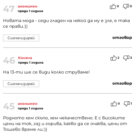
47
анонимен
0
0
преди 1 година
Новата мода - седи гладен на някой да му е зле, е така
се прави.:))
отговор
Сигнализирай
46
Косача
2
3
преди 1 година
На 13-ти ше се види колко струваме!
отговор
Сигнализирай
45
анонимен
0
1
преди 1 година
Родното хем скъпо, хем некачествено. Е с високите
цени на ток, газ и горива, какво да се очаква, цени от
Тошево време ли.:))