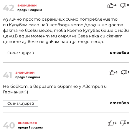
42
анонимен
4
0
преди 1 година
Аз лично просто ограничих силно потреблението
си.Купувам само най-необходимото.Дразни ме доста
факта че всеки месец това което купувах беше с нови
цени.В един момент ми омръзна.Сега нека си скачат
цените аз вече не давам пари за тези неща.
отговор
Сигнализирай
41
анонимен
6
1
преди 1 година
Не бойкот, а веригите обратно у Австрия и
Германия.:))
отговор
Сигнализирай
40
анонимен
6
0
преди 1 година