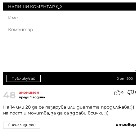
НАПИШИ КОМЕНТАР
Публикувай
0
от 500
48
анонимен
0
1
преди 1 година
На 14 или 20 да се пазарува или диетата продължава.:))
на пост и молитва, за да са здрави всички.:))
отговор
Сигнализирай