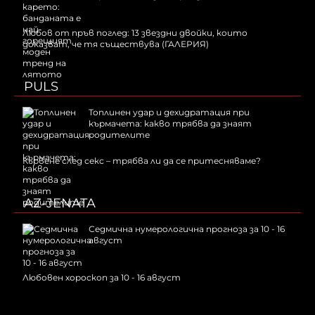
Любов от пръв поглед: 13 звездни двойки, които
доказват, че тя съществува (ГАЛЕРИЯ)
PULS
Топлинен удар и дехидратация при
кърмачета: какво трябва да знаят
родителите
Кървене след секс – трябва ли да се притесняваме?
AZ-JENATA
Седмична нумерологична прогноза за 10 - 16
август
Любовен хороскоп за 10 - 16 август