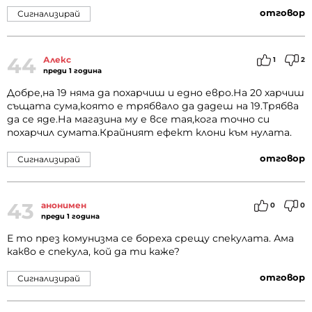
отговор
Сигнализирай
44
Алекс
1
2
преди 1 година
Добре,на 19 няма да похарчиш и едно евро.На 20 харчиш
същата сума,която е трябвало да дадеш на 19.Трябва
да се яде.На магазина му е все тая,кога точно си
похарчил сумата.Крайният ефект клони към нулата.
отговор
Сигнализирай
43
анонимен
0
0
преди 1 година
Е то през комунизма се бореха срещу спекулата. Ама
какво е спекула, кой да ти каже?
отговор
Сигнализирай