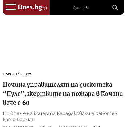
Днес | 81
Новини
Свят
Почина управителят на дискотека
“Пулс”, жертвите на пожара в Кочани
вече е 60
По време на коцерта Карадаковски е работел
като барман