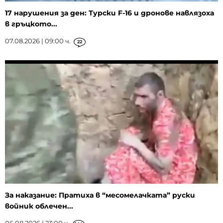
17 нарушения за ден: Турски F-16 и дронове навлязоха
в гръцкото...
07.08.2026 | 09:00 ч.
22
За наказание: Пратиха в “месомелачката” руски
войник облечен...
06.08.2026 | 23:00 ч.