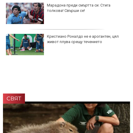
Марадона преди смъртта си: Стига
толкова! Свърши се!
Кристиано Роналдо не е арогантен, цял
живот плува срещу течението
СВЯТ