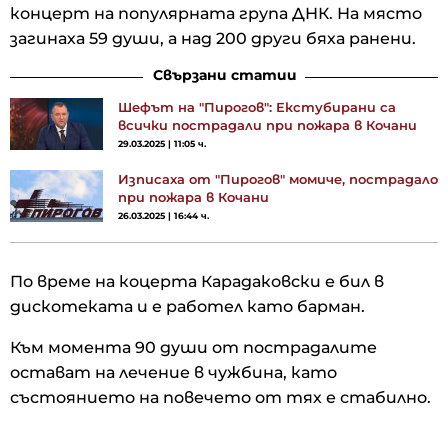
концерт на популярната група ДНК. На място
загинаха 59 души, а над 200 други бяха ранени.
Свързани статии
Шефът на "Пирогов": Екстубирани са
всички пострадали при пожара в Кочани
29.03.2025 | 11:05 ч.
Изписаха от "Пирогов" момиче, пострадало
при пожара в Кочани
26.03.2025 | 16:44 ч.
По време на коцерта Карадаковски е бил в
дискотеката и е работел като барман.
Към момента 90 души от пострадалите
остават на лечение в чужбина, като
състоянието на повечето от тях е стабилно.