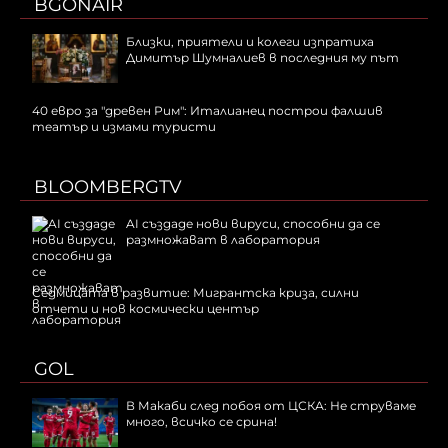
BGONAIR
Близки, приятели и колеги изпратиха
Димитър Шумналиев в последния му път
40 евро за "древен Рим": Италианец построи фалшив
театър и измами туристи
BLOOMBERGTV
AI създаде нови вируси, способни да се
размножават в лаборатория
Седмицата в развитие: Мигрантска криза, силни
отчети и нов космически център
GOL
В Макаби след побоя от ЦСКА: Не струваме
много, всичко се срина!