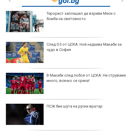
Терорист заплашил да взриви Меси с
бомба на световното
След 0:3 от ЦСКА: Ной надъхва Макаби за
чудо в София
В Макаби след побоя от ЦСКА: Не струваме
много, всичко се срина!
ПСЖ бие шута на руски вратар