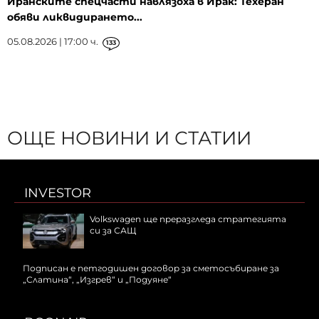
Иранските спецчасти навлязоха в Ирак: Техеран
обяви ликвидирането...
05.08.2026 | 17:00 ч.
133
ОЩЕ НОВИНИ И СТАТИИ
INVESTOR
Volkswagen ще преразгледа стратегията
си за САЩ
Подписан е петгодишен договор за сметосъбиране за
„Слатина“, „Изгрев“ и „Подуяне“