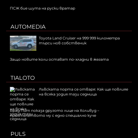
ПСЖ бие шута на руски вратар
AUTOMEDIA
Toyota Land Cruiser на 999 999 километра
търси нов собственик
Защо новите коли остават по-хладни в жегата
TIALOTO
Лъвската порта се отваря: Как ще повлияе
на всяка зодия тази седмица
Брад Пит показа другото лице на Холивуд –
приятелството му с едно специално куче
PULS