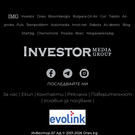
Investor
Dnes
Bloombergtv
Bulgaria On Air
Gol
Tialoto
Az-
jenata
Puls
Teenproblem
Automedia
Imoti.net
Rabota
Az-deteto
Blog
Start.bg
Chernomore
Posoka
Boec
Megavselena.bg
ПОСЛЕДВАЙТЕ НИ
За нас
|
Екип
|
Контакти
|
Реклама
|
Поверителност
|
Условия за ползване
|
Инвестор.БГ АД © 2001-2026 Dnes.bg