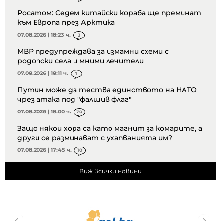
Росатом: Седем китайски кораба ще преминат
към Европа през Арктика
07.08.2026 | 18:23 ч.
3
МВР предупреждава за измамни схеми с
родопски села и мними лечители
07.08.2026 | 18:11 ч.
1
Путин може да тества единството на НАТО
чрез атака под "фалшив флаг"
07.08.2026 | 18:00 ч.
70
Защо някои хора са като магнит за комарите, а
други се разминават с ухапванията им?
07.08.2026 | 17:45 ч.
10
Виж всички новини