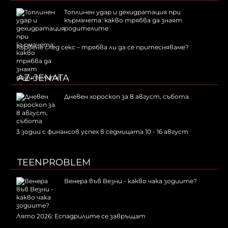
Топлинен удар и дехидратация при
кърмачета: какво трябва да знаят
родителите
Кървене след секс – трябва ли да се притесняваме?
AZ-JENATA
Дневен хороскоп за 8 август, събота
3 зодии с финансов успех в седмицата 10 - 16 август
TEENPROBLEM
Венера във Везни - какво чака зодиите?
Лято 2026: Еспадрилите се завръщат