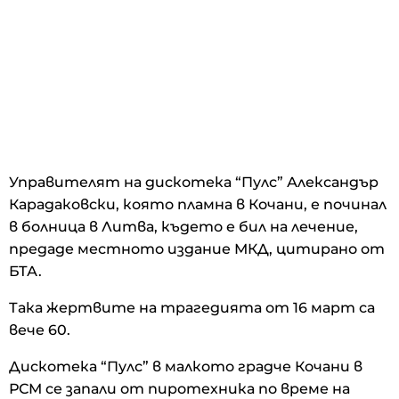
Управителят на дискотека “Пулс” Александър
Карадаковски, която пламна в Кочани, е починал
в болница в Литва, където е бил на лечение,
предаде местното издание МКД, цитирано от
БТА.
Така жертвите на трагедията от 16 март са
вече 60.
Дискотека “Пулс” в малкото градче Кочани в
РСМ се запали от пиротехника по време на