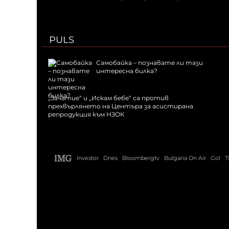
PULS
Самобайка – познавате ли тази
интересна билка?
„Зачатие“ и „Искам бебе“ са против
прехвърлянето на Центъра за асистирана
репродукция към НЗОК
Investor
Dnes
Bloombergtv
Bulgaria On Air
Gol
T