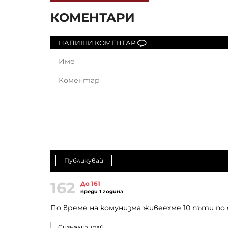
КОМЕНТАРИ
НАПИШИ КОМЕНТАР
Публикувай
162
До 161
преди 1 година
По време на комунизма живеехме 10 пъти по
Сигнализирай