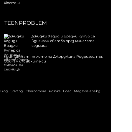
Хюстън
TEENPROBLEM
Джиджи Хадид и Брадли Купър са
вдигнали сватба през миналата
седмица
Критикуват тялото на Джорджина Родригес, тя:
Обичам извивките си
Blog
Start.bg
Chernomore
Posoka
Boec
Megavselena.bg