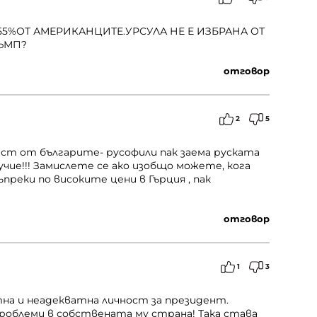
55%ОТ АМЕРИКАНЦИТЕ.УРСУЛА НЕ Е ИЗБРАНА ОТ
РЪМП?
отговор
2
5
т от българите- русофили пак заема руската
чие!!! Замислете се ако изобщо можете, кога
преки по високите цени в Гърция , пак
отговор
1
3
на и неадекватна личност за президент.
проблеми в собствената му страна! Така става