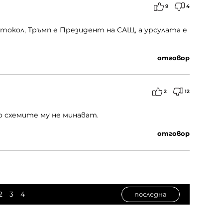
9
4
окол, Тръмп е Президент на САЩ, а урсулата е
отговор
2
12
о схемите му не минават.
отговор
2
3
4
последна