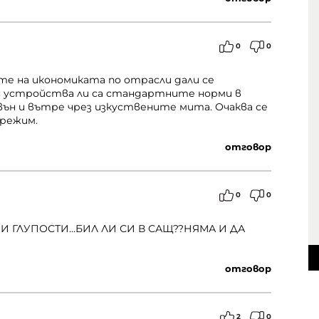
0
0
те на икономиката по отрасли дали се
 устройства ли са стандартните норми в
ън и вътре чрез изкуствените мита. Очаква се
 режим.
отговор
0
0
 ГЛУПОСТИ...БИЛ ЛИ СИ В САЩ??НЯМА И ДА
отговор
2
0