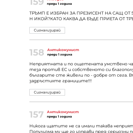
159
преди 1 година
ТРЪМП Е ИЗБРАН ЗА ПРЕЗИСЕНТ НА САЩ ОТ 
Н ИКОЙ?КАТО КАКВА ДА БЪДЕ ПРИЕТА ОТ Т
Сигнализирай
158
Антикомунист
преди 1 година
Неприятната и по ощетената умствено час
теза против ЕС и собственото си благополу
българите сте живели по - добре от сега. Въ
задръстихте границите!!!
Сигнализирай
157
Антикомунист
преди 1 година
Никога щатите не са имали такава неприят
Популизма му ще го изправи пред сериозни 