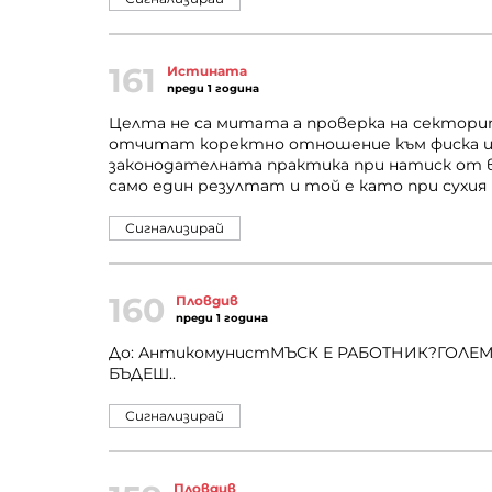
161
Истината
преди 1 година
Целта не са митата а проверка на сектори
отчитат коректно отношение към фиска и
законодателната практика при натиск от в
само един резултат и той е като при сухия
Сигнализирай
160
Пловдив
преди 1 година
До: АнтикомунистМЪСК Е РАБОТНИК?ГОЛЕМИ
БЪДЕШ..
Сигнализирай
Пловдив