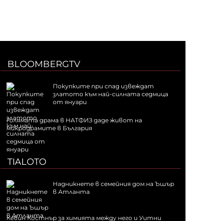
BLOOMBERGTV
Покупките при спад извеждат
златото към най-силната седмица
от януари
Голямата драма в НАТФИЗ даде живот на
микродрамите в България
TIALOTO
Надникнете в семейния дом на Ъшър
в Атланта
Кевин Костнър за химията между него и Уитни