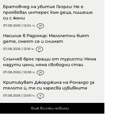
Братовчед на убития Георги: Не е
проявявал интерес към деца, пишеше
си с жени
07.08.2026 | 12:24 ч.
39
Насилие в Радомир: Малолетни бият
дете, смеят се и снимат
07.08.2026 | 12:16 ч.
17
Слънчев бряг пращи от туристи: Няма
надути цени, няма свободни стаи
07.08.2026 | 12:08 ч.
36
Критикуват Джорджина на Роналдо за
тялото ѝ, тя си харесва извивките
07.08.2026 | 12:00 ч.
8
Виж всички новини