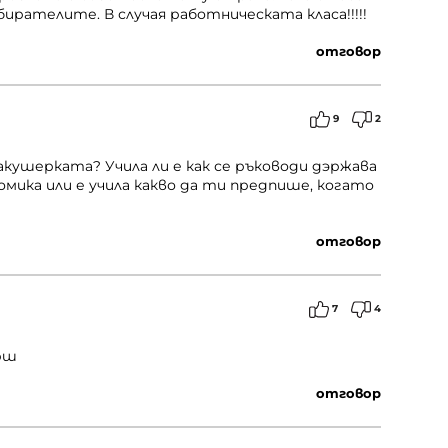
ирателите. В случая работническата класа!!!!!
отговор
9
2
 акушерката? Учила ли е как се ръководи дэржава
ономика или е учила какво да ти предпише, когато
отговор
7
4
арш
отговор