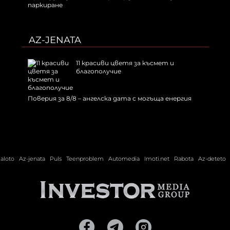
паркиране
AZ-JENATA
11 красиви цветя за късмет и
благополучие
Поверия за 8/8 – ангелска дата с могъща енергия
ialoto
Az-jenata
Puls
Teenproblem
Automedia
Imoti.net
Rabota
Az-deteto