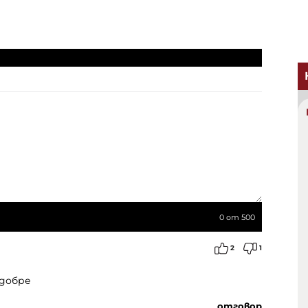
0
от 500
2
1
 добре
отговор