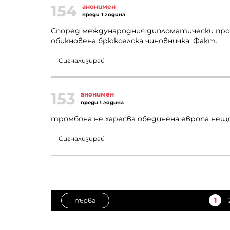
154
анонимен
преди 1 година
Според международния дипломатически прот
обикновена брюкселска чиновничка. Факт.
Сигнализирай
153
анонимен
преди 1 година
тромбона не харесва обединена европа нещ
Сигнализирай
1
първа