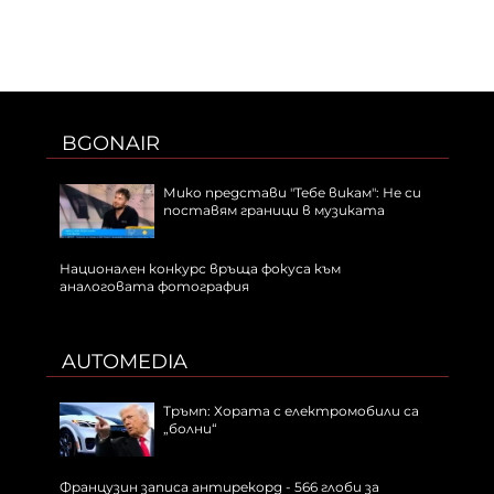
BGONAIR
Мико представи "Тебе викам": Не си
поставям граници в музиката
Национален конкурс връща фокуса към
аналоговата фотография
AUTOMEDIA
Тръмп: Хората с електромобили са
„болни“
Французин записа антирекорд - 566 глоби за