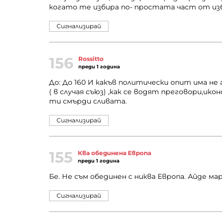
когато те избира по- простата част от изб
Сигнализирай
156
Rossitto
преди 1 година
До: До 160 И какъв политически опит има не
( в случая съюз) ,как се водят преговори,ик
ти смърди сливата.
Сигнализирай
155
Ква обединена Европа
преди 1 година
Бе. Не съм обединен с никва Европа. Айде м
Сигнализирай