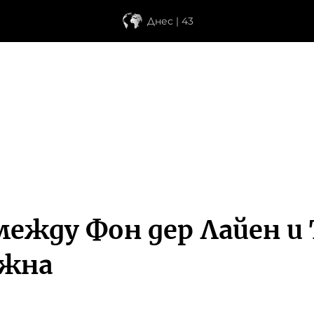
Днес | 43
жду Фон дер Лайен и 
ожна