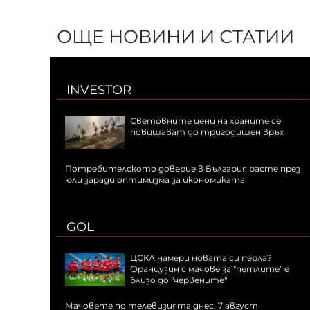
ОЩЕ НОВИНИ И СТАТИИ
INVESTOR
Световните цени на храните се
повишават до тригодишен връх
Потребителското доверие в България расте през
юли заради оптимизма за икономиката
GOL
ЦСКА намери новата си перла?
Французин с мачове за "петлите" е
близо до "червените"
Мачовете по телевизията днес, 7 август