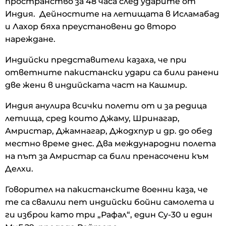
пространство за 48 часа след ударите от
Индия. Дейностите на летищата в Исламабад
и Лахор бяха преустановени до второ
нареждане.
Индийски представители казаха, че при
ответните пакистански удари са били ранени
две жени в индийската част на Кашмир.
Индия анулира всички полети от и за редица
летища, сред които Джаму, Шринагар,
Амристар, Джамнагар, Джодхпур и др. до обед
местно време днес. Два международни полета
на път за Амристар са били пренасочени към
Делхи.
Говорител на пакистанските военни каза, че
те са свалили пет индийски бойни самолета и
ги изброи като три „Рафал“, един Су-30 и един