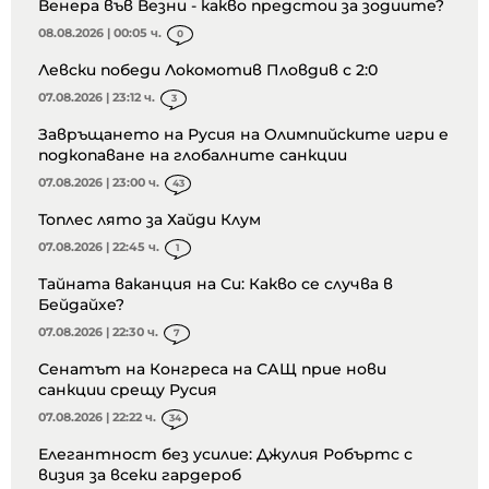
Венера във Везни - какво предстои за зодиите?
08.08.2026 | 00:05 ч.
0
Левски победи Локомотив Пловдив с 2:0
07.08.2026 | 23:12 ч.
3
Завръщането на Русия на Олимпийските игри е
подкопаване на глобалните санкции
07.08.2026 | 23:00 ч.
43
Топлес лято за Хайди Клум
07.08.2026 | 22:45 ч.
1
Тайната ваканция на Си: Какво се случва в
Бейдайхе?
07.08.2026 | 22:30 ч.
7
Сенатът на Конгреса на САЩ прие нови
санкции срещу Русия
07.08.2026 | 22:22 ч.
34
Елегантност без усилие: Джулия Робъртс с
визия за всеки гардероб