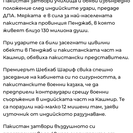
Пакистан затвори училища и обяви извънредно
положение след индийските удари, предаде
ДПА. Мярката е в сила за най-населената
пакистанска провинция Пенджаб, в която
живеят близо 130 милиона души.
При ударите са били засегнати цивилни
обекти в Пенджаб и пакистанската част на
Кашмир, обявиха пакистански представители.
Премиерът Шебхаб Шариф свика спешно
заседание на кабинета си по сигурността, а
пакистанските военни казаха, че да
предприели контраудари срещу военни
съоръжения в индийската част на Кашмир. Те
са поразили най-малко 12 мишени там, заяви
източник от индийското разузнаване.
Пакистан затвори въздушното си