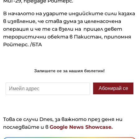
МиГ-29, предаде Ройтерс.
В началото на ударите индийските сили казаха
в изявление, че става дума за целенасочена
операция и че те са взели на прицел девет
терористични обекта в Пакистан, припомня
Ройтерс. /БТА
Това се случи Dnes, за важното през деня ни
последвайте и в
Google News Showcase.