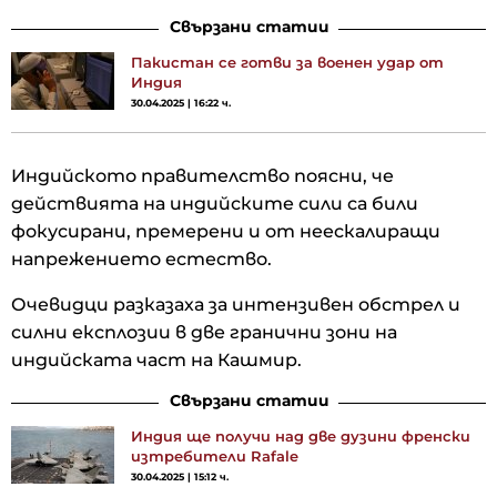
Свързани статии
Пакистан се готви за военен удар от
Индия
30.04.2025 | 16:22 ч.
Индийското правителство поясни, че
действията на индийските сили са били
фокусирани, премерени и от неескалиращи
напрежението естество.
Очевидци разказаха за интензивен обстрел и
силни експлозии в две гранични зони на
индийската част на Кашмир.
Свързани статии
Индия ще получи над две дузини френски
изтребители Rafale
30.04.2025 | 15:12 ч.