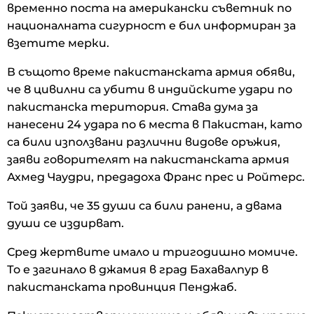
временно поста на американски съветник по
националната сигурност е бил информиран за
взетите мерки.
В същото време пакистанската армия обяви,
че 8 цивилни са убити в индийските удари по
пакистанска територия. Става дума за
нанесени 24 удара по 6 места в Пакистан, като
са били използвани различни видове оръжия,
заяви говорителят на пакистанската армия
Ахмед Чаудри, предадоха Франс прес и Ройтерс.
Той заяви, че 35 души са били ранени, а двама
души се издирват.
Сред жертвите имало и тригодишно момиче.
То е загинало в джамия в град Бахавалпур в
пакистанската провинция Пенджаб.