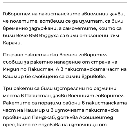
Говорител на пакистанските авиолинии заяви,
че полетите, готвещи се да излитат, са били
временно задържани, а самолетите, които са
били вече във въздуха са били отклонени към
Карачи.
По-рано пакистански военен говорител
съобщи за ракетно нападение от страна на
Индия по Пакистан. А в пакистанската част на
Кашмир бе съобщено са силни взривове.
Три ракети са били изстреляни по различни
места в Пакистан, заяви военният говорител.
Ракетите са поразили райони в пакистанската
част на Кашмир и в източната пакистанска
провинция Пенджаб, допълва Асошиейтед
прес, като се позовава на източници от