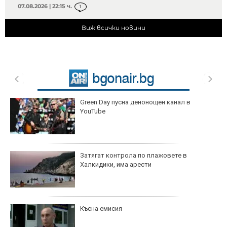
07.08.2026 | 22:15 ч.
1
Виж всички новини
Green Day пусна денонощен канал в
YouTube
Затягат контрола по плажовете в
Халкидики, има арести
Късна емисия