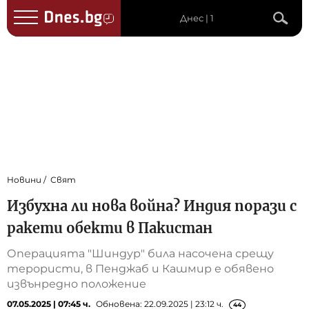
Днес | 1
Новини
Свят
Избухна ли нова война? Индия порази с
ракети обекти в Пакистан
Операцията "Шиндур" била насочена срещу
терористи, в Пенджаб и Кашмир е обявено
извънредно положение
07.05.2025 | 07:45 ч.
Обновена: 22.09.2025 | 23:12 ч.
44