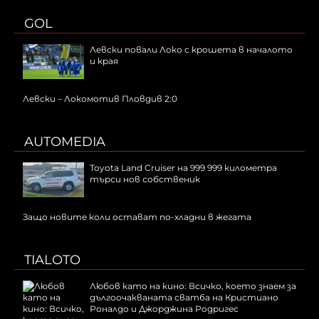
GOL
Левски повали Локо с крошета в началото
и края
Левски – Локомотив Пловдив 2:0
AUTOMEDIA
Toyota Land Cruiser на 999 999 километра
търси нов собственик
Защо новите коли остават по-хладни в жегата
TIALOTO
Любов като на кино: Всичко, което знаем за
дългоочакваната сватба на Кристиано
Роналдо и Джорджина Родригес