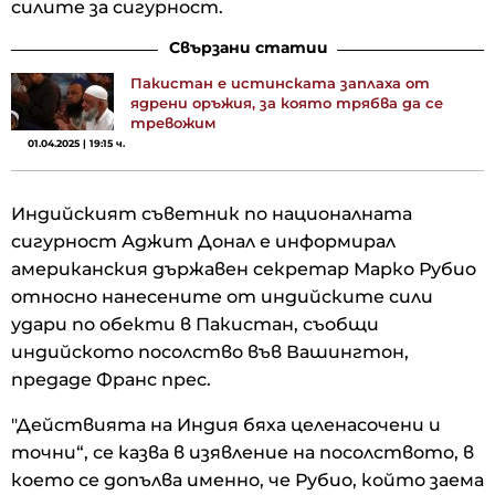
силите за сигурност.
Свързани статии
Пакистан е истинската заплаха от
ядрени оръжия, за която трябва да се
тревожим
01.04.2025 | 19:15 ч.
Индийският съветник по националната
сигурност Аджит Донал е информирал
американския държавен секретар Марко Рубио
относно нанесените от индийските сили
удари по обекти в Пакистан, съобщи
индийското посолство във Вашингтон,
предаде Франс прес.
"Действията на Индия бяха целенасочени и
точни“, се казва в изявление на посолството, в
което се допълва именно, че Рубио, който заема