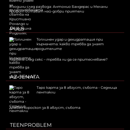
11 години след развода: Антонио Бандерас и Мелани
Грифит остават най-добри приятели
PULS
Топлинен удар и дехидратация при
кърмачета: какво трябва да знаят
родителите
Кървене след секс – трябва ли да се притесняваме?
AZ-JENATA
Таро карта за 8 август, събота - Седмица
пентакли
Дневен хороскоп за 8 август, събота
TEENPROBLEM