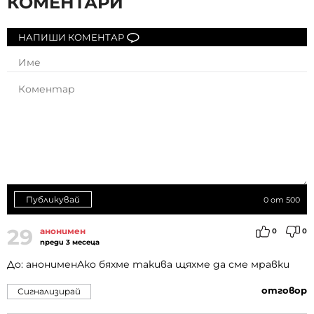
КОМЕНТАРИ
НАПИШИ КОМЕНТАР
Публикувай
0
от 500
29
анонимен
0
0
преди 3 месеца
До: анонименАко бяхме такива щяхме да сме мравки
отговор
Сигнализирай