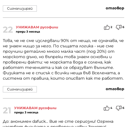
отговор
Сигнализирай
22
УНИЖАВАМ русофили
2
6
преди 3 месеца
Това, че не сме изследвали 90% от нещо, не означава, че
не знаем нищо за него. По същата логика - ние сме
проучили детайлно много малка част (под 20%) от
морското дъно, но въпреки това знаем основни и
проверени факти: че морската вода е солена, как
работят теченията и как се образуват вълните.
Физиката не е списък с всички неща във Вселената, а
система от правила, които описват как те работят.
отговор
Сигнализирай
21
УНИЖАВАМ русофили
4
6
преди 3 месеца
До: анонимен dafuck... Вие не сте сериозни! Огрмна
частбот физиката е проверена извън Земята!