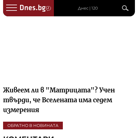
Днес | 120
Живеем ли в "Матрицата"? Учен
твърди, че Вселената има седем
измерения
ОБРАТНО В НОВИНАТА