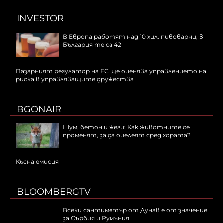
INVESTOR
В Европа работят над 10 хил. пивоварни, в
България те са 42
Пазарният регулатор на ЕС ще оценява управлението на
риска в управляващите дружества
BGONAIR
Шум, бетон и жеги: Как животните се
променят, за да оцелеят сред хората?
Късна емисия
BLOOMBERGTV
Всеки сантиметър от Дунав е от значение
за Сърбия и Румъния