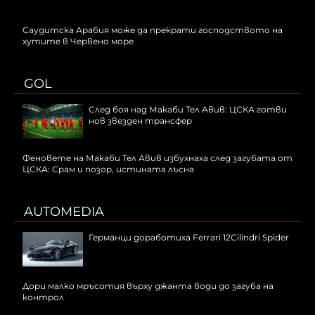
Саудитска Арабия може да прекрати господството на
хутите в Червено море
GOL
След боя над Макаби Тел Авив: ЦСКА готви
нов звезден трансфер
Феновете на Макаби Тел Авив избухнаха след загубата от
ЦСКА: Срам и позор, истината лъсна
AUTOMEDIA
Германци доработиха Ferrari 12Cilindri Spider
Дори малко мръсотия върху джанта води до загуба на
контрол