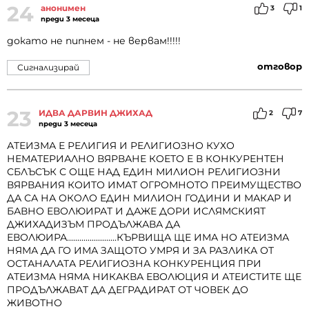
24
анонимен
3
1
преди 3 месеца
докато не пипнем - не вервам!!!!!
отговор
Сигнализирай
23
ИДВА ДАРВИН ДЖИХАД
2
7
преди 3 месеца
АТЕИЗМА Е РЕЛИГИЯ И РЕЛИГИОЗНО КУХО
НЕМАТЕРИАЛНО ВЯРВАНЕ КОЕТО Е В КОНКУРЕНТЕН
СБЛЪСЪК С ОЩЕ НАД ЕДИН МИЛИОН РЕЛИГИОЗНИ
ВЯРВАНИЯ КОИТО ИМАТ ОГРОМНОТО ПРЕИМУЩЕСТВО
ДА СА НА ОКОЛО ЕДИН МИЛИОН ГОДИНИ И МАКАР И
БАВНО ЕВОЛЮИРАТ И ДАЖЕ ДОРИ ИСЛЯМСКИЯТ
ДЖИХАДИЗЪМ ПРОДЪЛЖАВА ДА
ЕВОЛЮИРА........................КЪРВИЩА ЩЕ ИМА НО АТЕИЗМА
НЯМА ДА ГО ИМА ЗАЩОТО УМРЯ И ЗА РАЗЛИКА ОТ
ОСТАНАЛАТА РЕЛИГИОЗНА КОНКУРЕНЦИЯ ПРИ
АТЕИЗМА НЯМА НИКАКВА ЕВОЛЮЦИЯ И АТЕИСТИТЕ ЩЕ
ПРОДЪЛЖАВАТ ДА ДЕГРАДИРАТ ОТ ЧОВЕК ДО
ЖИВОТНО