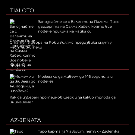
TIALOTO
Запознайте се с Валентина Палома Пино –
дъщерята на Салма Хайек, която все
повече прилича на майка си
Статуя в двора на Роби Уилямс предизвика смут у
местни жители
PULS
Можем ли да живеем до 146 години, а и
повече?
Как да изберем протеинов шейк и за какво трябва да
внимаваме?
AZ-JENATA
Таро карта за 7 август, петък - Деветка