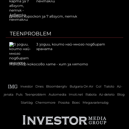
пентакли
Дневен хороскоп за 7 август, петък
TEENPROBLEM
3 зодии, които най-много подбират
храната
Маникюр кокосово лате - хит за лятото
Investor
Dnes
Bloombergtv
Bulgaria On Air
Gol
Tialoto
Az-
jenata
Puls
Teenproblem
Automedia
Imoti.net
Rabota
Az-deteto
Blog
Start.bg
Chernomore
Posoka
Boec
Megavselena.bg