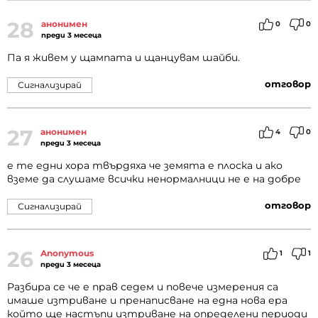
28
анонимен
0
0
преди 3 месеца
Па я живем у щампата и щанцувам шайби.
отговор
Сигнализирай
27
анонимен
4
0
преди 3 месеца
е те едни хора твърдяха че земята е плоска и ако
вземе да слушаме всички ненормалници не е на добре
отговор
Сигнализирай
26
Anonymous
1
1
преди 3 месеца
Разбира се че е прав седем и повече измерения са
имаше изтриване и пренаписване на една нова ера
който ще настъпи изтриване на определени периоди