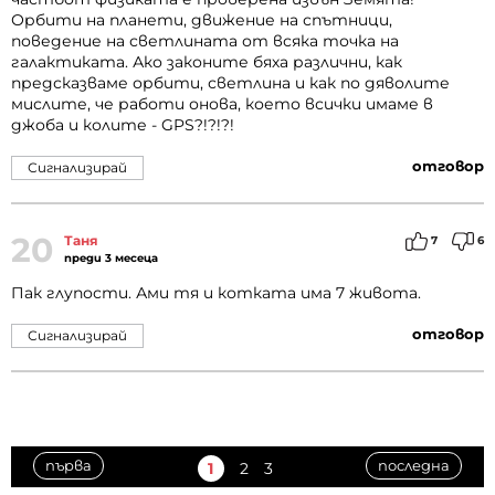
Орбити на планети, движение на спътници,
поведение на светлината от всяка точка на
галактиката. Ако законите бяха различни, как
предсказваме орбити, светлина и как по дяволите
мислите, че работи онова, което всички имаме в
джоба и колите - GPS?!?!?!
отговор
Сигнализирай
20
Таня
7
6
преди 3 месеца
Пак глупости. Ами тя и котката има 7 живота.
отговор
Сигнализирай
първа
последна
1
2
3