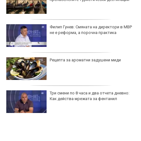
Филип Гунев: Смяната на директори в МВР
не е реформа, а порочна практика
Рецепта за ароматни задушени миди
Три смени по 8 часа и два отчета дневно:
Как действа мрежата за фентанил