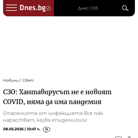
Днес | 105
Новини
Свят
СЗО: Хантавирусът не е новият
COVID, няма да има пандемия
Опасенията от инфекцията все пак
нарастват, казва епидемиолог
08.05.2026 | 10:47 ч.
19