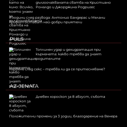
дългоочакваната сватба на Кристиано
Роналдо и Джорджина Родригес
11 години след развода: Антонио Бандерас и Мелани
Грифит остават най-добри приятели
PULS
Топлинен удар и дехидратация при
кърмачета: какво трябва да знаят
родителите
Кървене след секс – трябва ли да се притесняваме?
AZ-JENATA
Дневен хороскоп за 8 август, събота
Положителни промени за 3 зодии, благодарение на Венера