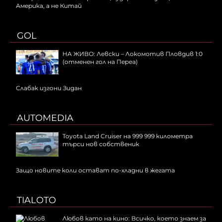
Америка, а не Китай
GOL
НА ЖИВО: Левски – Локомотив Пловдив 1:0
(отменен гол на Переа)
Слабак изгони Зидан
AUTOMEDIA
Toyota Land Cruiser на 999 999 километра
търси нов собственик
Защо новите коли остават по-хладни в жегата
TIALOTO
Любов като на кино: Всичко, което знаем за