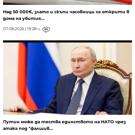
Над 50 000€, злато и скъпи часовници са открити в
дома на убития...
07.08.2026 | 19:28 ч.
69
Путин може да тества единството на НАТО чрез
атака под "фалшив...