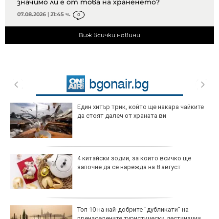
значимо ли е от това на храненето?
07.08.2026 | 21:45 ч.
0
Виж всички новини
Един хитър трик, който ще накара чайките
да стоят далеч от храната ви
4 китайски зодии, за които всичко ще
започне да се нарежда на 8 август
Топ 10 на най-добрите "дубликати" на
пренаселените туристически дестинации