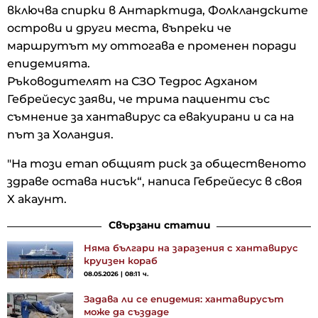
включва спирки в Антарктида, Фолкландските
острови и други места, въпреки че
маршрутът му оттогава е променен поради
епидемията.
Ръководителят на СЗО Тедрос Адханом
Гебрейесус заяви, че трима пациенти със
съмнение за хантавирус са евакуирани и са на
път за Холандия.
"На този етап общият риск за общественото
здраве остава нисък“, написа Гебрейесус в своя
X акаунт.
Свързани статии
Няма българи на заразения с хантавирус
круизен кораб
08.05.2026 | 08:11 ч.
Задава ли се епидемия: хантавирусът
може да създаде