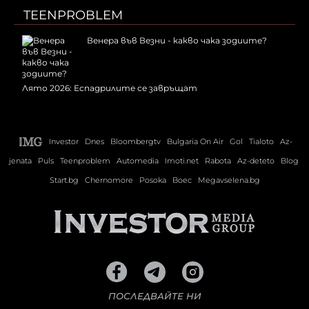
TEENPROBLEM
Венера във Везни - какво чака зодиите?
Лято 2026: Еспадрилите се завръщат
Investor
Dnes
Bloombergtv
Bulgaria On Air
Gol
Tialoto
Az-
jenata
Puls
Teenproblem
Automedia
Imoti.net
Rabota
Az-deteto
Blog
Start.bg
Chernomore
Posoka
Boec
Megavselena.bg
ПОСЛЕДВАЙТЕ НИ