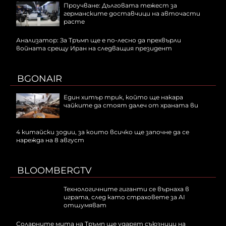
Проучване: Дълговата тежест за
германските доставчици на авточасти
расте
Анализатор: За Тръмп ще е по-лесно да прехвърли
войната срещу Иран на следващия президент
BGONAIR
Един хитър трик, който ще накара
чайките да стоят далеч от храната ви
4 китайски зодии, за които всичко ще започне да се
нарежда на 8 август
BLOOMBERGTV
Технологичните гиганти се върнаха в
играта, след като страховете за AI
отшумяват
Соларните мита на Тръмп ще ударят съюзници на