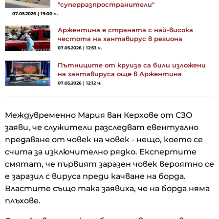
"суперразпространители"
07.05.2026 | 19:00 ч.
Аржентина е страната с най-висока
честота на хантавирус в региона
07.05.2026 | 12:53 ч.
Пътниците от круиза са били изложени
на хантавируса още в Аржентина
07.05.2026 | 12:12 ч.
Междувременно Мария ван Керхове от СЗО
заяви, че служители разследват евентуално
предаване от човек на човек - нещо, което се
счита за изключително рядко. Експертите
смятат, че първият заразен човек вероятно се
е заразил с вируса преди качване на борда.
Властите също така заявиха, че на борда няма
плъхове.