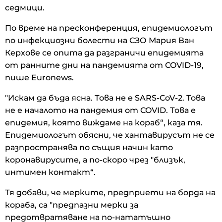
седмици.
По време на пресконференция, епидемиологът
по инфекциозни болести на СЗО Мария Ван
Керхове се опита да разграничи епидемията
от ранните дни на пандемията от COVID-19,
пише Euronews.
"Искам да бъда ясна. Това не е SARS-CoV-2. Това
не е началото на пандемия от COVID. Това е
епидемия, която виждаме на кораб“, каза тя.
Епидемиологът обясни, че хантавирусът не се
разпространява по същия начин като
коронавирусите, а по-скоро чрез "близък,
интимен контакт“.
Тя добави, че мерките, предприети на борда на
кораба, са "предпазни мерки за
предотвратяване на по-нататъшно