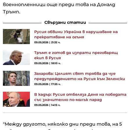
военнопленници още преди това на Доналд
Тръмп.
Свързани статии
Русия обвини Украйна в нарушаване на
прекратяване на огъня
09.05.2026 | 21:32 ч.
Тръмп е готов да изпрати преговарящ
екип в Русия
09.05.2026 | 18:10 ч.
Захарова: Целият свят трябва да чуе
предупреждението на Русия към Зеленски
09.05.2026 | 17:55 ч.
В кадър: Русия отбеляза Деня на победата
със значително по-малък парад
09.05.2026 | 14:15 ч.
"Между другото, няколко дни преди това, на 5