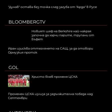
"Дунав" остава без точка след загуба от "Арда" в Русе
BLOOMBERGTV
Новият шеф на Berkshire най-накрая
започна да харчи парите, трупани от
Бъфет
Иран изисква оттеглянето на САЩ, за да отовори
Ормузкия проток
GOL
Христо Янев променя ЦСКА
Променен ЦСКА излиза за задължителна победа над
Септември