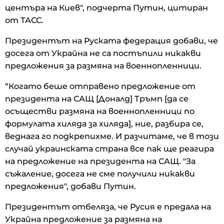
центъра на Киев", подчерта Путин, цитиран
от ТАСС.
Президентът на Руската федерация добави, че
досега от Украйна не са постъпили никакви
предложения за размяна на военнопленници.
“Когато беше отправено предложение от
президента на САЩ [Доналд] Тръмп [да се
осъществи размяна на военнопленници по
формулата хиляда за хиляда], ние, разбира се,
веднага го подкрепихме. И разчитаме, че в този
случай украинската страна все пак ще реагира
на предложение на президента на САЩ. "За
съжаление, досега не сме получили никакви
предложения", добави Путин.
Президентът отбеляза, че Русия е предала на
Украйна предложение за размяна на