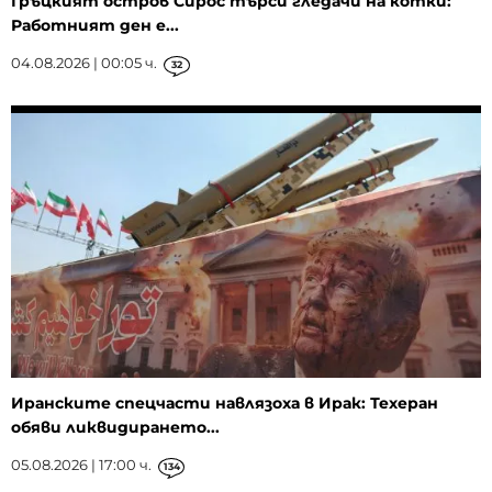
Гръцкият остров Сирос търси гледачи на котки:
Работният ден е...
04.08.2026 | 00:05 ч.
32
Иранските спецчасти навлязоха в Ирак: Техеран
обяви ликвидирането...
05.08.2026 | 17:00 ч.
134