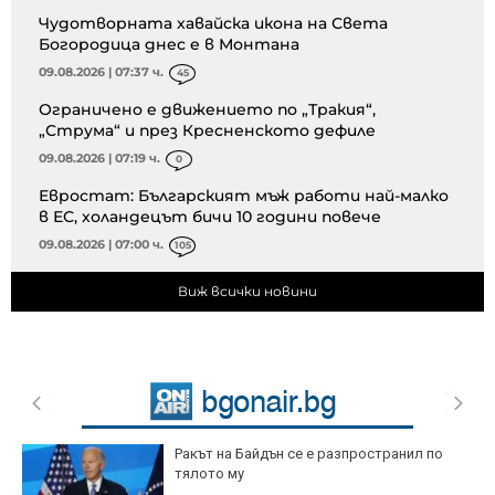
Чудотворната хавайска икона на Света
Богородица днес е в Монтана
09.08.2026 | 07:37 ч.
45
Ограничено е движението по „Тракия“,
„Струма“ и през Кресненското дефиле
09.08.2026 | 07:19 ч.
0
Евростат: Българският мъж работи най-малко
в ЕС, холандецът бичи 10 години повече
09.08.2026 | 07:00 ч.
105
Виж всички новини
Ракът на Байдън се е разпространил по
тялото му