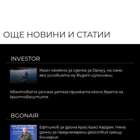
ОЩЕ НОВИНИ И СТАТИИ
INVESTOR
Иран намекна за сделка за Ормуз, но само
ако условията му бъдат изпълнени
Квантовата заплаха затяга примката около врата на
криптовалутите
BGONAIR
Ефтимов за дрона край край Кардам: Няма
данни за преднамерени действия срещу
България