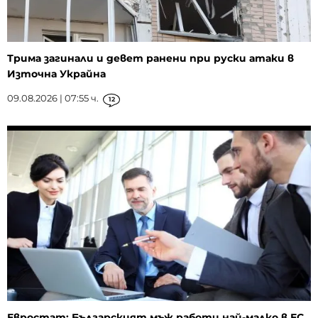
Трима загинали и девет ранени при руски атаки в
Източна Украйна
09.08.2026 | 07:55 ч.
12
Евростат: Българският мъж работи най-малко в ЕС,