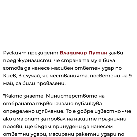
Руският президент
Владимир Путин
заяви
пред журналисти, че страната му е била
готова да нанесе масивен ответен удар по
Киев, в случай, че честванията, посветени на 9
май, са били провалени.
"Както знаете, Министерството на
отбраната първоначално публикува
определено изявление. То е добре известно - че
ако има опит за провал на нашите празнични
прояви, ще бъдем принудени да нанесем
ответни удари, масирани ракетни удари по