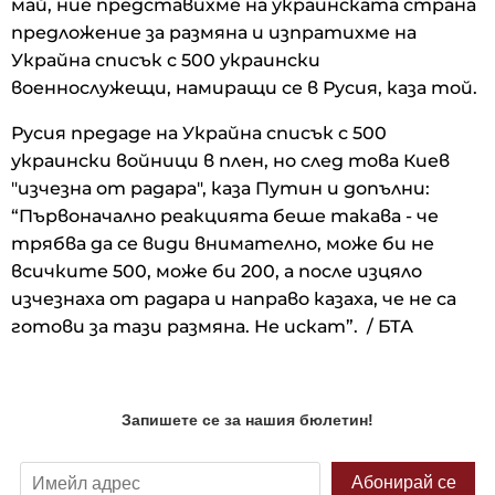
май, ние представихме на украинската страна
предложение за размяна и изпратихме на
Украйна списък с 500 украински
военнослужещи, намиращи се в Русия, каза той.
Русия предаде на Украйна списък с 500
украински войници в плен, но след това Киев
"изчезна от радара", каза Путин и допълни:
“Първоначално реакцията беше такава - че
трябва да се види внимателно, може би не
всичките 500, може би 200, а после изцяло
изчезнаха от радара и направо казаха, че не са
готови за тази размяна. Не искат”. / БТА