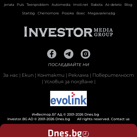
jenata
Puls
Teenproblem
Automedia
Imoti.net
Rabota
Az-deteto
Blog
Start.bg
Chernomore
Posoka
Boec
Megavselena.bg
ПОСЛЕДВАЙТЕ НИ
За нас
|
Екип
|
Контакти
|
Реклама
|
Поверителност
|
Условия за ползване
|
Инвестор.БГ АД © 2001-2026 Dnes.bg
Investor.BG AD © 2001-2026 Dnes.bg
All rights reserved.
Contact us