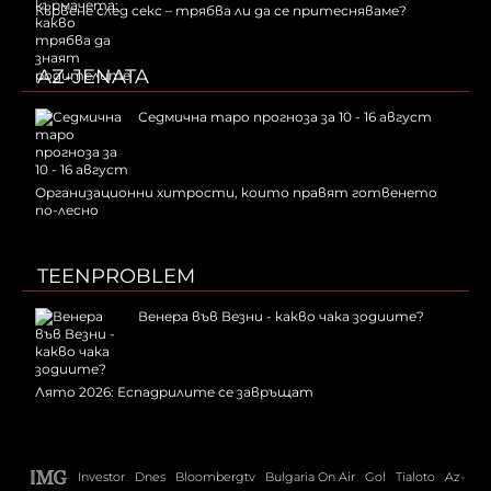
Кървене след секс – трябва ли да се притесняваме?
AZ-JENATA
Седмична таро прогноза за 10 - 16 август
Организационни хитрости, които правят готвенето
по-лесно
TEENPROBLEM
Венера във Везни - какво чака зодиите?
Лято 2026: Еспадрилите се завръщат
Investor
Dnes
Bloombergtv
Bulgaria On Air
Gol
Tialoto
Az-