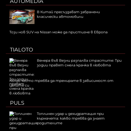
AUTOMEDIA
В Китай пресъздават забранени
класически автомобили
Този нов SUV на Nissan може да пристигне в Европа
TIALOTO
Венера във Везни разпалва страстите: Три
зодии правят смела крачка в любовта
Колко често трябва да тренирате в зависимост от
целите си
PULS
Топлинен удар и дехидратация при
кърмачета: какво трябва да знаят
родителите