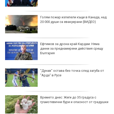
Голям пожар изпепели къщи в Канада, над
20 000 души са евакуирани (ВИДЕО)
Ефтимов за дрона край Кардам: Няма
данни за преднамерени действия срещу
България
"Дунав" остава без точка след загуба от
"Арда" в Русе
Времето днес: Жеги до 35 градуса с
гръмотевични бури и опасност от градушки