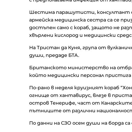
Шестима парашутисти, консултант о
армейска медицинска сестра са се при
достъпен само с кораб, защото не разп
хвърлени кислород и медицински сред
На Тристан да Куня, група от вулкан
души, предаде БТА.
Британското министерство на отбран
който медицински персонал пристига 
По-рано в неделя круизният кораб “Хо
огнище от хантавирус, влезе в прист
остров Тенерифе, част от Канарските
пътниците от различни националнос
По данни на СЗО осем души на борда са 