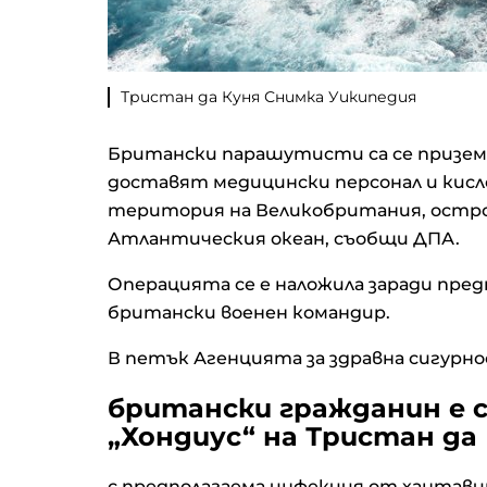
Тристан да Куня Снимка Уикипедия
Британски парашутисти са се приземили
доставят медицински персонал и кисл
територия на Великобритания, остро
Атлантическия океан, съобщи ДПА.
Операцията се е наложила заради пред
британски военен командир.
В петък Агенцията за здравна сигурн
британски гражданин е с
„Хондиус“ на Тристан да
с предполагаема инфекция от хантави