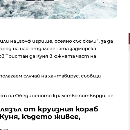
 на „голф игрище, осеяно със скали“, за да
ород на най-отдалечената задморска
в Тристан да Куня в южната част на
полагаем случай на хантавирус, съобщи
ост на Обединеното кралство потвърди, че
лязъл от круизния кораб
 Куня, където живее,
рус.