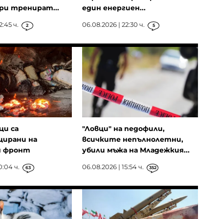
ри тренират...
един енергиен...
2:45 ч.
06.08.2026 | 22:30 ч.
2
5
ци са
"Ловци" на педофили,
ирани на
всичките непълнолетни,
я фронт
убили мъжа на Младежкия...
0:04 ч.
06.08.2026 | 15:54 ч.
63
352