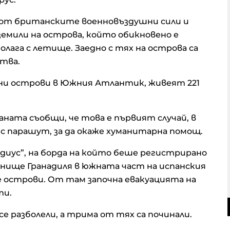
т британските военновъздушни сили и
земили на острова, който обикновено е
олага с летище. Заедно с тях на острова са
ства.
ични острови в Южния Атлантик, живеят 221
ата съобщи, че това е първият случай, в
с парашут, за да окаже хуманитарна помощ.
ндиус”, на борда на който беше регистрирано
анище Гранадиля в южната част на испанския
 острови. От там започна евакуацията на
ти.
се разболели, а трима от тях са починали.