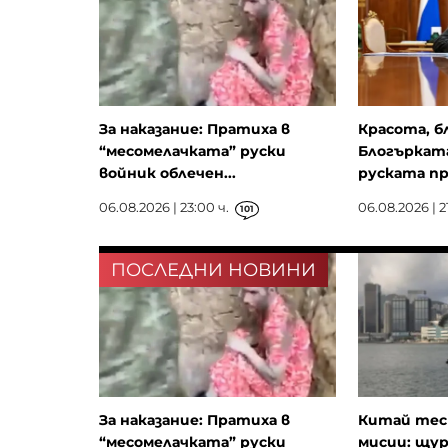
За наказание: Пратиха в
Красота, б
“месомелачката” руски
Блогърката
войник облечен...
руската пр
06.08.2026 | 23:00 ч.
06.08.2026 | 21
101
ПОСЛЕДНИ НОВИНИ
За наказание: Пратиха в
Китай тест
“месомелачката” руски
мисии: щу