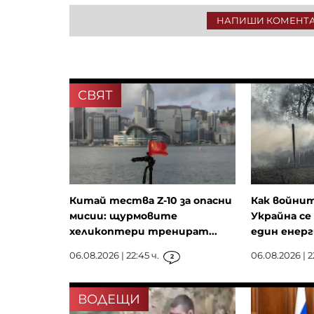
НАПИШИ КОМЕНТ
СВЯТ
Китай тества Z-10 за опасни
Как войнит
мисии: щурмовите
Украйна се
хеликоптери тренират...
един енерги
06.08.2026 | 22:45 ч.
06.08.2026 | 2
2
ВОДЕЩИ