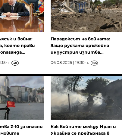
лясък и война:
Парадоксът на войната:
, която прави
Защо руската оръжейна
опаганда...
индустрия изпитва...
:15 ч.
06.08.2026 | 19:30 ч.
48
105
ва Z-10 за опасни
Как войните между Иран и
рмовите
Украйна се превърнаха в