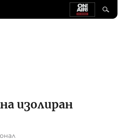
 на изолиран
онал