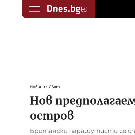
Новини
Свят
Нов предполагаем
остров
Британски парашутисти се спу