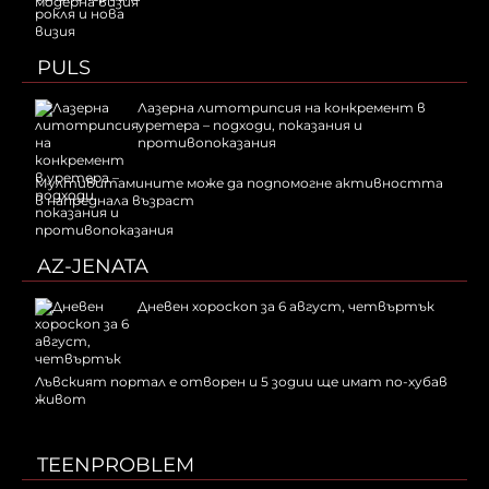
модерна визия
PULS
Лазерна литотрипсия на конкремент в
уретера – подходи, показания и
противопоказания
Мултивитамините може да подпомогне активността
в напреднала възраст
AZ-JENATA
Дневен хороскоп за 6 август, четвъртък
Лъвският портал е отворен и 5 зодии ще имат по-хубав
живот
TEENPROBLEM