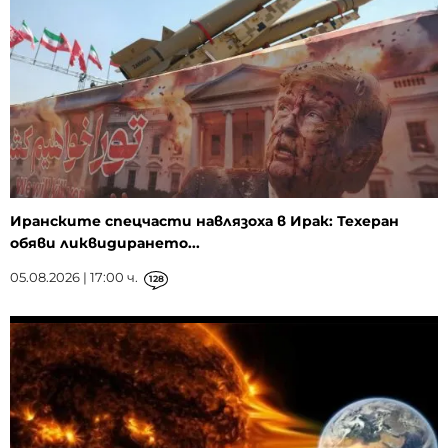
Иранските спецчасти навлязоха в Ирак: Техеран
обяви ликвидирането...
05.08.2026 | 17:00 ч.
128