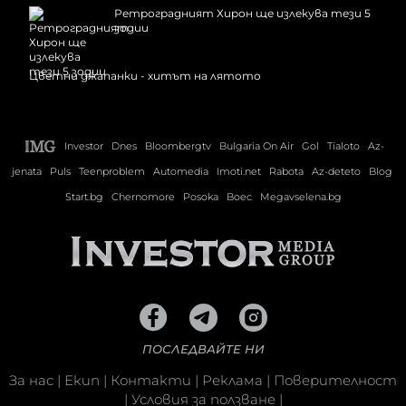
Ретроградният Хирон ще излекува тези 5
зодии
Цветни джапанки - хитът на лятото
Investor
Dnes
Bloombergtv
Bulgaria On Air
Gol
Tialoto
Az-
jenata
Puls
Teenproblem
Automedia
Imoti.net
Rabota
Az-deteto
Blog
Start.bg
Chernomore
Posoka
Boec
Megavselena.bg
ПОСЛЕДВАЙТЕ НИ
За нас
|
Екип
|
Контакти
|
Реклама
|
Поверителност
|
Условия за ползване
|