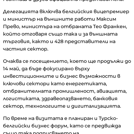
Делегацията включва белгийския вицепремиер
и министър на външните работи Максим
Прево, министъра на отбраната Тео Франкен,
който отговаря също така и за външната
търговия, както и 428 представители на
частния сектор.
Очаква се посещението, което ще продължи до
14 май, да бъде фокусирано върху
инвестиционните и бизнес възможности в
ключови сектори като енергетиката,
отбранителната промишленост, авиацията,
логистиката, здравеопазването, банковия
сектор, технологиите и дигитализацията.
По време на визитата е планиран и Турско-
белгийски бизнес форум, като се предвижда
също така подписването на