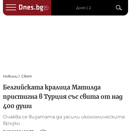
Днес | 2
Новини
Свят
Белгийската кралица Матилда
пристигна в Турция със свита от над
400 души
Очаква се визатата да засили икономическите
връзки