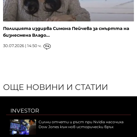
Полицията издирва Симона Пейчева за смъртта на
бизнесмена Владо...
30.07.2026 | 14:50 ч.
114
ОЩЕ НОВИНИ И СТАТИИ
INVESTOR
Силни отчети и ръст при Nvidia насочиха
Dow Jones към нов исторически връх