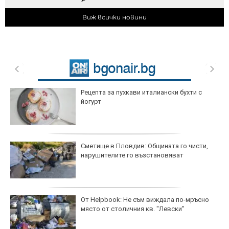
Виж всички новини
Рецепта за пухкави италиански бухти с
йогурт
Сметище в Пловдив: Общината го чисти,
нарушителите го възстановяват
От Helpbook: Не съм виждала по-мръсно
място от столичния кв. "Левски"