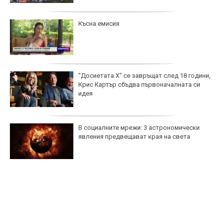
Късна емисия
"Досиетата Х" се завръщат след 18 години,
Крис Картър сбъдва първоначалната си
идея
В социалните мрежи: 3 астрономически
явления предвещават края на света