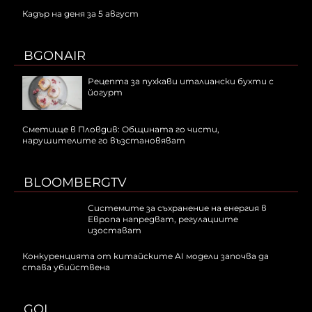
Кадър на деня за 5 август
BGONAIR
Рецепта за пухкави италиански бухти с
йогурт
Сметище в Пловдив: Общината го чисти,
нарушителите го възстановяват
BLOOMBERGTV
Системите за съхранение на енергия в
Европа напредват, регулациите
изостават
Конкуренцията от китайските AI модели започва да
става убийствена
GOL