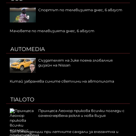
Спортът по телевизията днес, 6 август
Мачовете по телевизията днес, 6 август
AUTOMEDIA
Създателят на Juke поема глобалния
дизайн на Nissan
Китай забранява сините светлини на автопилота
TIALOTO
Принцеса Леонор прикова всички погледи с
огненочервена рокля и нова визия
Топ 9 тенденции при летните сандали за елегантна и