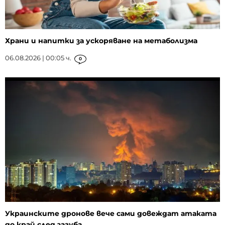
Храни и напитки за ускоряване на метаболизма
06.08.2026 | 00:05 ч.
0
Украинските дронове вече сами довеждат атаката
до край след загуба...