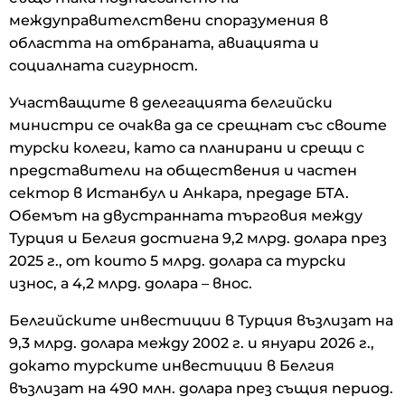
междуправителствени споразумения в
областта на отбраната, авиацията и
социалната сигурност.
Участващите в делегацията белгийски
министри се очаква да се срещнат със своите
турски колеги, като са планирани и срещи с
представители на обществения и частен
сектор в Истанбул и Анкара, предаде БТА.
Обемът на двустранната търговия между
Турция и Белгия достигна 9,2 млрд. долара през
2025 г., от които 5 млрд. долара са турски
износ, а 4,2 млрд. долара – внос.
Белгийските инвестиции в Турция възлизат на
9,3 млрд. долара между 2002 г. и януари 2026 г.,
докато турските инвестиции в Белгия
възлизат на 490 млн. долара през същия период.