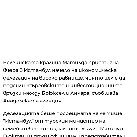
Белгийската кралица Матилда пристигна
вчера в Истанбул начело на икономическа
делегация на високо равнище, чиято цел е да
подсили търговските и инвестиционните
връзки между Брюксел и Анкара, съобщава
Анадолската агенция.
Делегацията беше посрещната на летище
"Истанбул" от турския министър на
семейството и социалните услуги Махинур
Гьокташ и други официални представители.