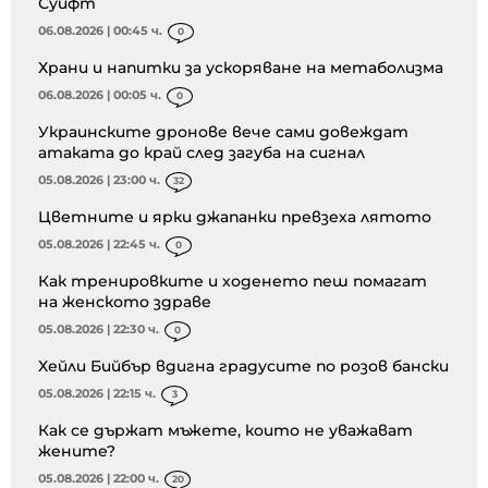
Суифт
06.08.2026 | 00:45 ч.
0
Храни и напитки за ускоряване на метаболизма
06.08.2026 | 00:05 ч.
0
Украинските дронове вече сами довеждат
атаката до край след загуба на сигнал
05.08.2026 | 23:00 ч.
32
Цветните и ярки джапанки превзеха лятото
05.08.2026 | 22:45 ч.
0
Как тренировките и ходенето пеш помагат
на женското здраве
05.08.2026 | 22:30 ч.
0
Хейли Бийбър вдигна градусите по розов бански
05.08.2026 | 22:15 ч.
3
Как се държат мъжете, които не уважават
жените?
05.08.2026 | 22:00 ч.
20