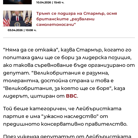
10.04.2026 | 15:45 ч.
Тръмп се подигра на Стармър, осмя
британските „развалени
самолетоносачи“
03.04.2026 | 10:08 ч.
“Няма да се откажа“, казва Стармър, когато го
попитаха дали ще се бори за лидерска позиция,
ако такова съревнование бъде организирано от
депутат. “Великобритания е разумна,
толерантна, достойна страна и това е
"Великобритания, за която ще се боря“, каза
лидерът, цитиран от
ВВС
.
Той беше категоричен, че Лейбъристката
партия е има “ужасно наследство“ от
предишното консервативно правителство.
През уикенда депутатът от Лейбъристката