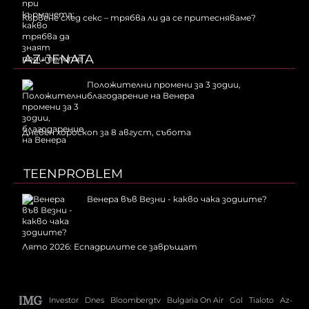
Кървене след секс – трябва ли да се притесняваме?
AZ-JENATA
Положителни промени за 3 зодии,
благодарение на Венера
Дневен хороскоп за 8 август, събота
TEENPROBLEM
Венера във Везни - какво чака зодиите?
Лято 2026: Еспадрилите се завръщат
Investor
Dnes
Bloombergtv
Bulgaria On Air
Gol
Tialoto
Az-