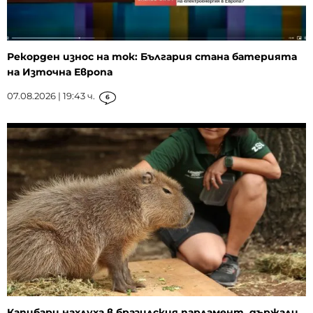
Рекорден износ на ток: България стана батерията
на Източна Европа
07.08.2026 | 19:43 ч.
6
Капибари нахлуха в бразилския парламент, държали