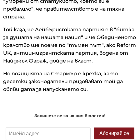
“уморени от статуквото, което ги е
провалило“, че правителството е на тяхна
страна.
Той каза, че Лейбъристката партия е в “битка
за душата на нашата нация“ и че Обединеното
кралство ще поеме по “тъмен път“, ако Reform
UK, антиимигрантската партия, водена от
Найджъл Фараж, дойде на власт.
Но позицията на Стармър е крехка, като
десетки законодатели призовават той да
обяви дата за напускането си.