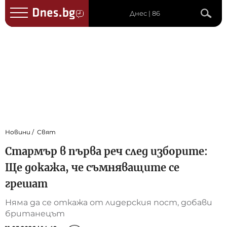
Днес | 86
Новини
Свят
Стармър в първа реч след изборите:
Ще докажа, че съмняващите се
грешат
Няма да се откажа от лидерския пост, добави
британецът