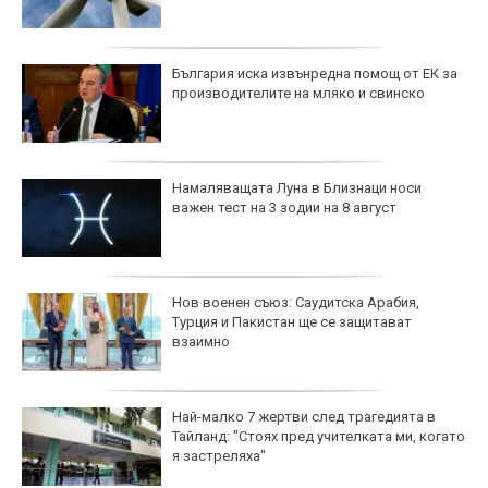
България иска извънредна помощ от ЕК за
производителите на мляко и свинско
Намаляващата Луна в Близнаци носи
важен тест на 3 зодии на 8 август
Нов военен съюз: Саудитска Арабия,
Турция и Пакистан ще се защитават
взаимно
Най-малко 7 жертви след трагедията в
Тайланд: "Стоях пред учителката ми, когато
я застреляха"