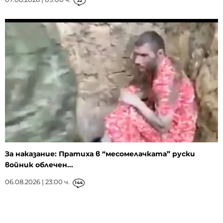
22
За наказание: Пратиха в “месомелачката” руски
войник облечен...
06.08.2026 | 23:00 ч.
144