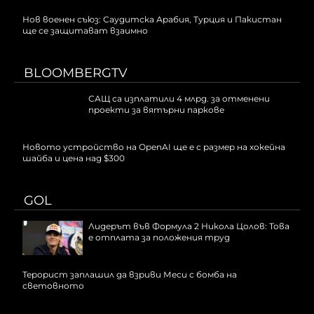
Нов военен съюз: Саудитска Арабия, Турция и Пакистан
ще се защитават взаимно
BLOOMBERGTV
САЩ са изплатили 4 млрд. за отменени
проекти за вятърни паркове
Новото устройство на OpenAI ще е с размер на хокейна
шайба и цена над $300
GOL
Лидерът във Формула 2 Никола Цолов: Това
е отплата за положения труд
Терорист заплашил да взриви Меси с бомба на
световното