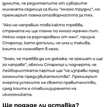
думите, че резултатите от изборите
миналата седмица са били “много трудни“, но
премиерът поема отговорността за тях.
“Ако не направим това както трябва,
страната ни ще поеме по много мрачен път.
Някои хора са разочаровани от мен“, призна
Стармър, като допълни, че има и такива,
които се съмняват в него.
“Знам, че трябва да им докажа, че грешат и ще
го направя“, обясни Стармър и подчерта, че
Лейбъристката партия ще “се изправи пред
големите предизвикателства“. Премиерът
очерта успехите на своето правителство,
сред които е стабилизирането на
икономиката.
Ще подаде ли оставка?