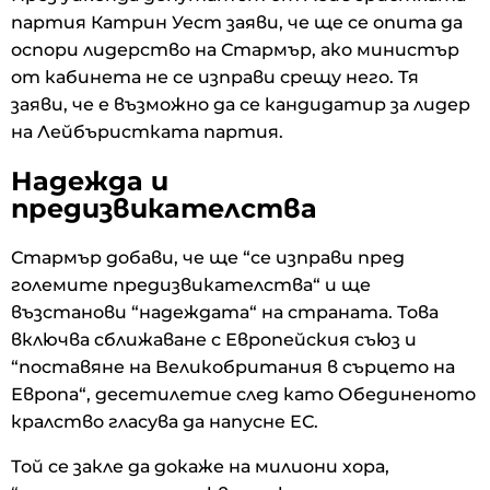
партия Катрин Уест заяви, че ще се опита да
оспори лидерство на Стармър, ако министър
от кабинета не се изправи срещу него. Тя
заяви, че е възможно да се кандидатир за лидер
на Лейбъристката партия.
Надежда и
предизвикателства
Стармър добави, че ще “се изправи пред
големите предизвикателства“ и ще
възстанови “надеждата“ на страната. Това
включва сближаване с Европейския съюз и
“поставяне на Великобритания в сърцето на
Европа“, десетилетие след като Обединеното
кралство гласува да напусне ЕС.
Той се закле да докаже на милиони хора,