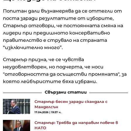
Попитан дали възнамерява да се оттегли от
поста заради резултатите от изборите,
Стармър отговори, че постоянната смяна на
лидери при предишното консервативно
правителство е струвало на страната
“изключително много”.
Стармър призна, че се чувства
неудовлетворен, но подчерта, че носи
"отговорността да осъществи промяната", за
която лейбъристите бяха избрани.
Свързани статии
Стармър бесен заради скандала с
Манделсън
17.04.2026 | 19:37 ч.
Стармър: Трябва да направим повече в
НАТО