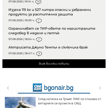
07.08.2026 | 19:14 ч.
15
Иззеха 115 кг и 527 литра опасни и забранени
продукти за растителна защита
07.08.2026 | 19:00 ч.
1
Ограничават се ТИР-овете по магистралите
следобед в неделя и петък
07.08.2026 | 18:54 ч.
1
Актрисата Джуно Темпъл е сключила брак
07.08.2026 | 18:47 ч.
5
Виж всички новини
След натиска на Тръмп: RWE се отказва от
вятърните си проекти в САЩ