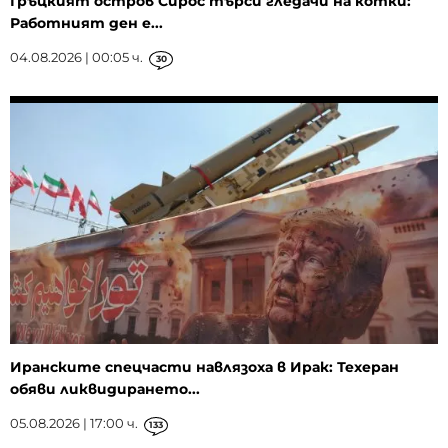
Гръцкият остров Сирос търси гледачи на котки:
Работният ден е...
04.08.2026 | 00:05 ч.
30
Иранските спецчасти навлязоха в Ирак: Техеран
обяви ликвидирането...
05.08.2026 | 17:00 ч.
133