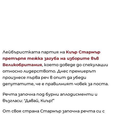
Лейбъристката партия на
Киър Стармър
претърпя тежка загуба на изборите във
Великобритания
, което доведе до спекулации
относно лидерството. Днес премиерът
произнесе първа реч в опит да убеди
депутатите, че е правилният човек за поста.
Речта започна под бурни аплодисменти и
възгласи: "Давай, Киър!”
От своя страна Стармър започна речта си с