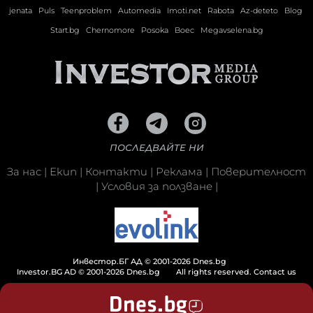
jenata
Puls
Teenproblem
Automedia
Imoti.net
Rabota
Az-deteto
Blog
Start.bg
Chernomore
Posoka
Boec
Megavselena.bg
ПОСЛЕДВАЙТЕ НИ
За нас
|
Екип
|
Контакти
|
Реклама
|
Поверителност
|
Условия за ползване
|
Инвестор.БГ АД © 2001-2026 Dnes.bg
Investor.BG AD © 2001-2026 Dnes.bg
All rights reserved.
Contact us