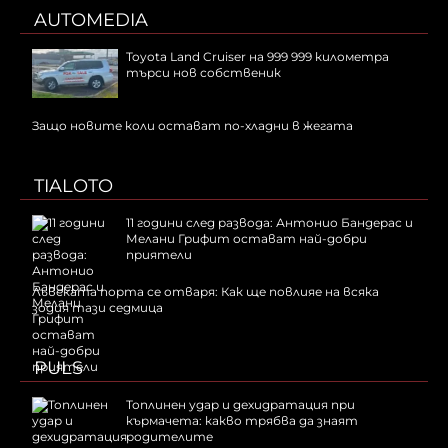
AUTOMEDIA
Toyota Land Cruiser на 999 999 километра
търси нов собственик
Защо новите коли остават по-хладни в жегата
TIALOTO
11 години след развода: Антонио Бандерас и
Мелани Грифит остават най-добри
приятели
Лъвската порта се отваря: Как ще повлияе на всяка
зодия тази седмица
PULS
Топлинен удар и дехидратация при
кърмачета: какво трябва да знаят
родителите