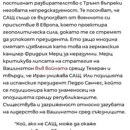
постигнат разбирателство с Тръмп въпреки
неговата непредсказуемост. Те посочват, че
САЩ също се възползват от военното си
присъствие в Европа, което проектира
геополитическа сила, докато те се стремят
да успокоят президента. Ето защо мнозина
смятат изявления като това на германския
канцлер Фридрих Мерц за неразумни. Мерц
критикува липсата на стратегия на
Вашингтон
във войната
срещу Техеран и
твърди, че Иран унижава САЩ. Или позицията
на испанския президент Педро Санчес, който
се позиционира като знаменосец на
опозицията срещу републиканците.
Съществува и загриженост относно загубата
на лидерство на Вашингтон сред съюзниците.
"Кой, ако не САЩ, може да окаже