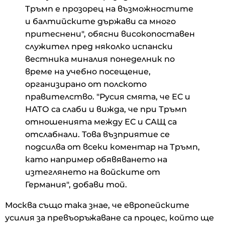
Тръмп е прозорец на възможностите
и балтийските държави са много
притеснени", обясни високопоставен
служител пред няколко испански
вестника миналия понеделник по
време на учебно посещение,
организирано от полското
правителство. "Русия смята, че ЕС и
НАТО са слаби и вижда, че при Тръмп
отношенията между ЕС и САЩ са
отслабнали. Това възприятие се
подсилва от всеки коментар на Тръмп,
като например обявяването на
изтеглянето на войските от
Германия", добави той.
Москва също така знае, че европейските
усилия за превъоръжаване са процес, който ще