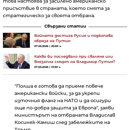
това настоява за засилено американско
присъствие в страната, което смята за
стратегическо за своята отбрана.
Свързани статии
Войната достига Русия и подкопава
образа на Путин
07.05.2026 | 20:00 ч.
Какво би последвало при сваляне или
внезапна смърт на Владимир Путин?
07.05.2026 | 19:30 ч.
"Полша е готова да приеме повече
американски войски, за да укрепи
източния фланг на НАТО и да осигури
още по-добра защита за Европа", заяви
министърът на отбраната Владислав
Косиняк-Камиш след забележките на
Тръмп.