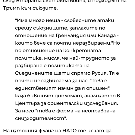
след Втората световна война, и подходът на
Тръмп към съюзите.
"Има много неща - словесните атаки
срещу съюзниците, заплахите по
отношение на Гренландия или Канада -
които вече са почти неразбираеми."Но
по отношение на конкретната
политика, мисля, че най-трудното за
разбиране е политиката на
Съединените щати спрямо Русия. Тя е
почти неразбираема за нас; "Това е
единственият начин да я опишем",
каза бившият дипломат, анализатор в
Центъра за ориенталски изследвания.
За него "това е форма на неоправдана
снизходителност".
На източния фланг на НАТО те искат да