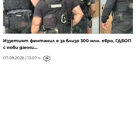
Иззетият фентанил е за близо 300 млн. евро, ГДБОП
с нови данни...
07.08.2026 | 13:07 ч.
29