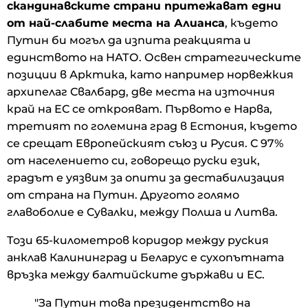
скандинавските страни притежават едни
от най-слабите места на Алианса
, където
Путин би могъл да изпита реакцията и
единството на НАТО. Освен стратегическите
позиции в Арктика, като например норвежкия
архипелаг Свалбард, две места на източния
край на ЕС се открояват. Първото е Нарва,
третият по големина град в Естония, където
се срещат Европейският съюз и Русия. С 97%
от населението си, говорещо руски език,
градът е уязвим за опити за дестабилизация
от страна на Путин. Другото голямо
главоболие е Сувалки, между Полша и Литва.
Този 65-километров коридор между руския
анклав Калининград и Беларус е сухопътната
връзка между балтийските държави и ЕС.
"За Путин това президентство на