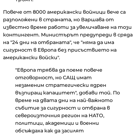
Повече от 8000 американски войници вече са
разположени в страната, но Варшава от
известно време работи за увеличаване на този
контингент. Министърът предупреди в сряда
на "24 дни на отбраната", че "няма да има
сигурност в Европа без присъствието на
американски войски".
"Европа трябва да поеме повече
отговорност, но САЩ имат
незаменим стратегически ядрен
възпиращ капацитет", добави той. По
време на двата дни на най-важното
събитие за сигурност и отбрана в
североизточния регион на НАТО,
политици, академици и военни
обсъждаха как да засилят