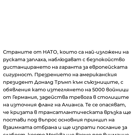
Страните от НАТО, които са най-изложени на
руската заплаха, наблюдават с безпокойство
дистанцирането на гаранта за европейската
сигурност. Презрението на американския
президент Доналд Тръмп към съюзниците, с
обявления като изтеглянето на 5000 войници
от Германия, задейства тревога в столиците
на източния фланг на Алианса. Те се опасяват,
че кризата в трансатлантическата връзка ще
постави под въпрос основния принцип на
взаимната отбрана и ще изпрати послание за
слабост, което Москва ще вземе под внимание