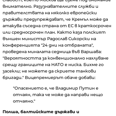
внимателно. Разузнавателните служби и
правителствата на няколко европейски
държави предупреждават, че Кремъл може да
атакува съседна страна от ЕС в краткосрочен
или средносрочен план. Както каза полският
външен министър Радослав Сикорски на
конференцията "24 дни на отбраната",
проведена миналата седмица във Варшава:
"Вероятността за конвенционално нахлуване
срещу границите на НАТО е ниска. Бихме го
засекли; не можете да скриете танкови
бригади." Вицепремиерът обаче добави:
"Опасението е, че Владимир Путин е
отчаян, така че може да направи нещо
отчаяно."
Полша, балтийските държави и