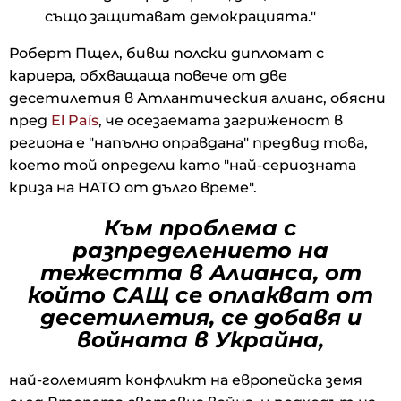
също защитават демокрацията."
Роберт Пщел, бивш полски дипломат с
кариера, обхващаща повече от две
десетилетия в Атлантическия алианс, обясни
пред
El País
, че осезаемата загриженост в
региона е "напълно оправдана" предвид това,
което той определи като "най-сериозната
криза на НАТО от дълго време".
Към проблема с
разпределението на
тежестта в Алианса, от
който САЩ се оплакват от
десетилетия, се добавя и
войната в Украйна,
най-големият конфликт на европейска земя