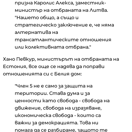
призна Каролис Алекса, заместник-
министър на отбраната на Литва.
"Нашето общо, а също и
стратегическо заключение е, че няма
алтернатива на
трансатлантическите отношения
или колективната отбрана."
Хано Певкур, министърът на отбраната на
Естония, все още се надява да поправи
отношенията си с Белия дом:
"Член 5 не е само за защита на
територии. Става дума и за
ценности като свобода - свобода на
движение, свобода на изразяване,
икономическа свобода - които са
важни за демокрацията. Това ни
помага да се разбираме, защото те