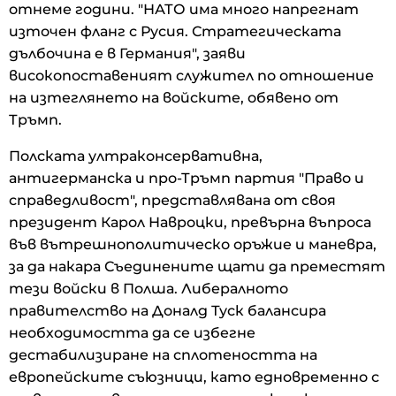
отнеме години. "НАТО има много напрегнат
източен фланг с Русия. Стратегическата
дълбочина е в Германия", заяви
високопоставеният служител по отношение
на изтеглянето на войските, обявено от
Тръмп.
Полската ултраконсервативна,
антигерманска и про-Тръмп партия "Право и
справедливост", представлявана от своя
президент Карол Навроцки, превърна въпроса
във вътрешнополитическо оръжие и маневра,
за да накара Съединените щати да преместят
тези войски в Полша. Либералното
правителство на Доналд Туск балансира
необходимостта да се избегне
дестабилизиране на сплотеността на
европейските съюзници, като едновременно с