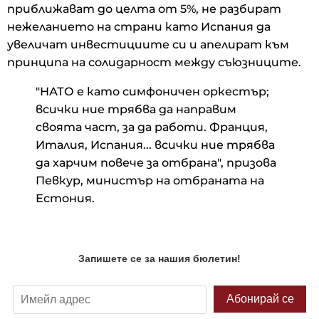
приближават до целта от 5%, не разбират
нежеланието на страни като Испания да
увеличат инвестициите си и апелират към
принципа на солидарност между съюзниците.
"НАТО е като симфоничен оркестър;
всички ние трябва да направим
своята част, за да работи. Франция,
Италия, Испания... всички ние трябва
да харчим повече за отбрана", призова
Певкур, министър на отбраната на
Естония.