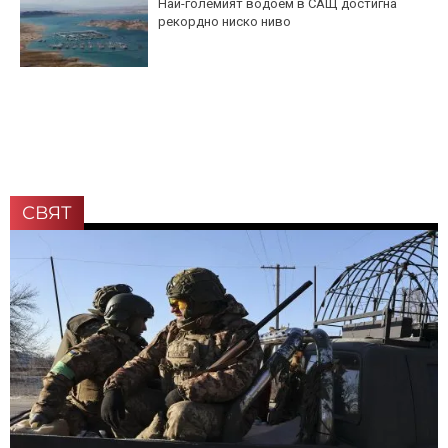
Най-големият водоем в САЩ достигна
рекордно ниско ниво
СВЯТ