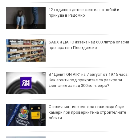
12-годишно дете е жертва на побой и
принуда в Радомир
БАБХ и ДАНС иззеха над 600 литра опасни
препарати в Пловдивско
В "Денят ON AIR" на 7 август от 19:15 часа:
Как агенти под прикритие са разкрили
фентанил за над 300 млн. евро?
Столичният инспекторат въвежда боди
камери при проверките на строителните
обекти