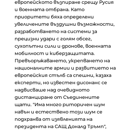
европейското възпиране срещу Русия
и военната отбрана. Като
приоритети бяха определени
увеличените въздушни възможности,
разработването на системи за
прецизни удари с голям обсег,
сухопътни сили и дронове, военната
мобилност и киберзащитата.
Превъоръжаването, укрепването на
националните армии и развитието на
европейския стълб са спешни, казаха
експерти, но известен дисонанс се
надвисваше над очевидното
дистанциране от Съединените
щати. "Има много риторичен шум
навън и естествено този шум се
подхранва от изявленията на
президента на САЩ Доналд Тръмп",