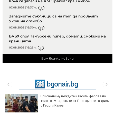
Кола се запали на АМ "Тракия" край Ямбол
07.08.2026 | 16:37 ч.
5
Западните съюзници са на път да провалят
Украйна отново
07.08.2026 | 16:30 ч.
64
БАБХ спря замърсени пипер, домати, смокини на
границата
07.08.2026 | 16:22 ч.
7
Виж всички новини
Бръснали му веждите и гасили фасове по
тялото: Младежите от Пловдив се гаврили
с Георги Кузев