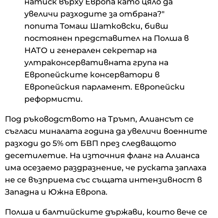
натиск върху Европа като цяло да
увеличи разходите за отбрана?"
попита Томаш Шатковски, бивш
постоянен представител на Полша в
НАТО и генерален секретар на
ултраконсервативната група на
Европейските консерватори в
Европейския парламент. Европейски
реформисти.
Под ръководството на Тръмп, Алиансът се
съгласи миналата година да увеличи военните
разходи до 5% от БВП през следващото
десетилетие. На източния фланг на Алианса
има осезаемо раздразнение, че руската заплаха
не се възприема със същата интензивност в
Западна и Южна Европа.
Полша и балтийските държави, които вече се