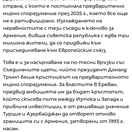
страна, с която е постигнала предварително
мирно споразумение през 2025 г., което все още
не е ратифицирано. Изглаждането на
неравностите с тези съседи е ключово за
Армения, бивша съветска република с едва три
милиона жители, да се придвижи към
присъединяване към Европейския съюз.
Това е и за насърчаване на по-тесни връзки със
Съединените щати, чийто президент Доналд
Тръмп беше кръстникът на предварителното
мирно споразумение. За властите в Ереван,
предвид амбицията им да бъдат кръстопът,
който скъсява пътя между Изтока и Запада и
привлича инвестиции, е от решаващо значение
Турция и Азербайджан да отворят отново
границите си с Армения, затворени от 1993 г.
насам.