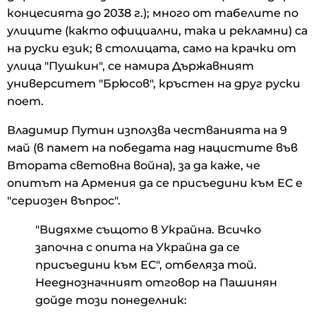
концесията до 2038 г.); много от табелите по
улиците (както официални, така и рекламни) са
на руски език; в столицата, само на крачки от
улица "Пушкин", се намира Държавният
университет "Брюсов", кръстен на друг руски
поет.
Владимир Путин използва честванията на 9
май (в памет на победата над нацистите във
Втората световна война), за да каже, че
опитът на Армения да се присъедини към ЕС е
"сериозен въпрос".
"Видяхме същото в Украйна. Всичко
започна с опита на Украйна да се
присъедини към ЕС", отбеляза той.
Нееднозначният отговор на Пашинян
дойде този понеделник: