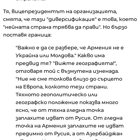
Тя, вицепрезидентът на организацията,
смята, че тази "диверсификация" е това, което
"нейната страна трябва да прави". Но бързо
поставя граница:
"Важно е да се разбере, че Армения не е
Украйна или Молдова." Какво има
предвид тя? "Вижте географията!",
отговаря той с възмутена изненада.
"Ние не сме толкова близо до сърцето
на Европа, колкото тези страни.
Тяхното геополитическо или
географско положение показва много
ясно, че от тяхна гледна точка
заплахите идват от Русия. От гледна
точка на Армения заплахите не идват
предимно от Русия, а от Азербайджан