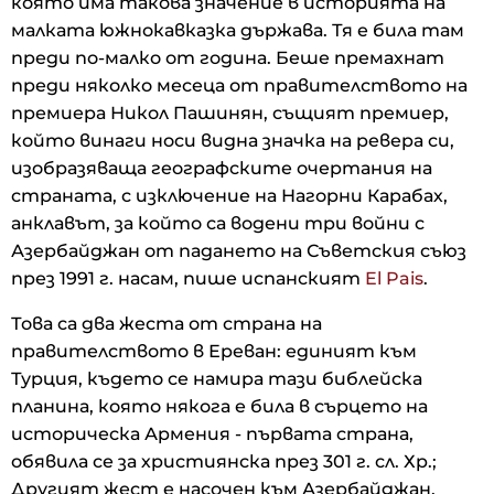
която има такова значение в историята на
малката южнокавказка държава. Тя е била там
преди по-малко от година. Беше премахнат
преди няколко месеца от правителството на
премиера Никол Пашинян, същият премиер,
който винаги носи видна значка на ревера си,
изобразяваща географските очертания на
страната, с изключение на Нагорни Карабах,
анклавът, за който са водени три войни с
Азербайджан от падането на Съветския съюз
през 1991 г. насам, пише испанският
El Pais
.
Това са два жеста от страна на
правителството в Ереван: единият към
Турция, където се намира тази библейска
планина, която някога е била в сърцето на
историческа Армения - първата страна,
обявила се за християнска през 301 г. сл. Хр.;
Другият жест е насочен към Азербайджан,