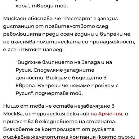
хора", твърди той.
Мискаян обяснява, че "Рестарт" е запазил
дистанция от правителството след
революцията преди осем години и въпреки че
не изяснява политическата си принадлежност,
е ясен пътят напред:
"Видяхме влиянието на Запада и на
Русия. Споделяме западните
ценности. Виждаме бъдещето в
Европа. Въпреки че нямаме проблем с
Русия", подчертава той.
Нищо от това не остава незабелязано в
Москва, историческия съюзник
на Армения
, и
присъства в ежедневието на страната.
Влаковете се контролират от руската
държавна железопътна компания (която държи