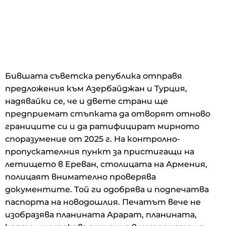
Бившата съветска република отправя
предложения към Азербайджан и Турция,
надявайки се, че и двете страни ще
предприемат стъпката да отворят отново
границите си и да ратифицират мирното
споразумение от 2025 г. На контролно-
пропускателния пункт за пристигащи на
летището в Ереван, столицата на Армения,
полицаят внимателно проверява
документите. Той ги одобрява и подпечатва
паспорта на новодошлия. Печатът вече не
изобразява планината Арарат, планината,