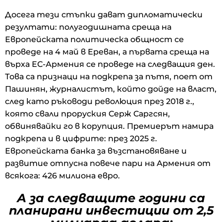
Досега тези стъпки дават дипломатически
резултати: полугодишната среща на
Европейската политическа общност се
проведе на 4 май в Ереван, а първата среща на
върха ЕС-Армения се проведе на следващия ден.
Това са признаци на подкрепа за пътя, поет от
Пашинян, журналистът, който дойде на власт,
след като ръководи революция през 2018 г.,
която свали проруския Серж Саргсян,
обвинявайки го в корупция. Премиерът намира
подкрепа и в цифрите: през 2025 г.
Европейската банка за възстановяване и
развитие отпусна повече пари на Армения от
всякога: 426 милиона евро.
А за следващите години са
планирани инвестиции от 2,5