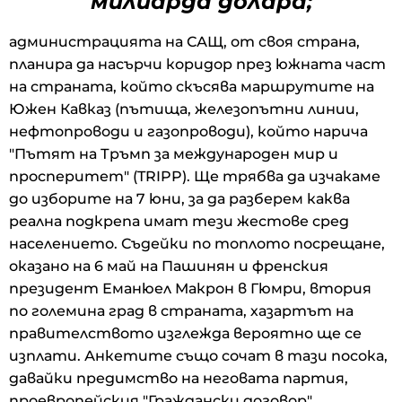
милиарда долара;
администрацията на САЩ, от своя страна,
планира да насърчи коридор през южната част
на страната, който скъсява маршрутите на
Южен Кавказ (пътища, железопътни линии,
нефтопроводи и газопроводи), който нарича
"Пътят на Тръмп за международен мир и
просперитет" (TRIPP). Ще трябва да изчакаме
до изборите на 7 юни, за да разберем каква
реална подкрепа имат тези жестове сред
населението. Съдейки по топлото посрещане,
оказано на 6 май на Пашинян и френския
президент Еманюел Макрон в Гюмри, втория
по големина град в страната, хазартът на
правителството изглежда вероятно ще се
изплати. Анкетите също сочат в тази посока,
давайки предимство на неговата партия,
проевропейския "Граждански договор".