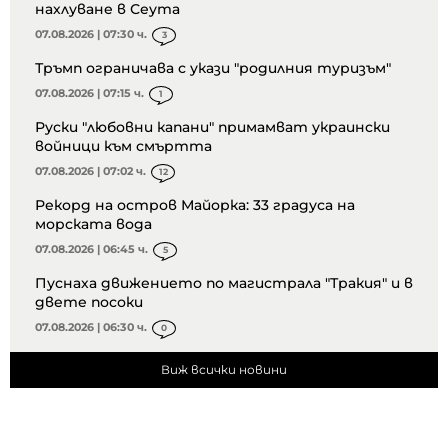
нахлуване в Сеута
07.08.2026 | 07:30 ч.
3
Тръмп ограничава с укази "родилния туризъм"
07.08.2026 | 07:15 ч.
1
Руски "любовни капани" примамват украински
войници към смъртта
07.08.2026 | 07:02 ч.
12
Рекорд на остров Майорка: 33 градуса на
морската вода
07.08.2026 | 06:45 ч.
5
Пуснаха движението по магистрала "Тракия" и в
двете посоки
07.08.2026 | 06:30 ч.
0
Виж всички новини