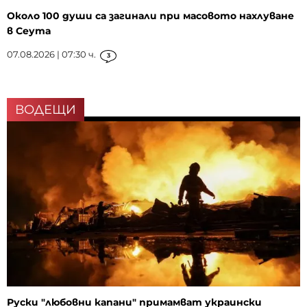
Около 100 души са загинали при масовото нахлуване
в Сеута
07.08.2026 | 07:30 ч.
3
ВОДЕЩИ
Руски "любовни капани" примамват украински