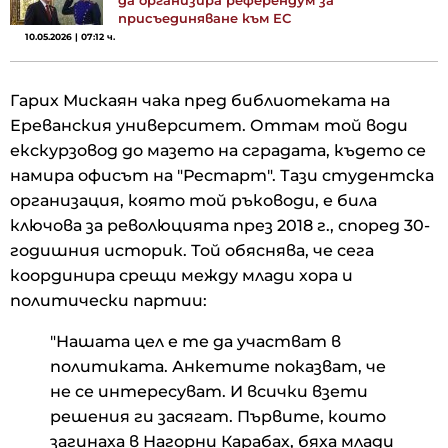
присъединяване към ЕС
10.05.2026 | 07:12 ч.
Гарих Мискаян чака пред библиотеката на
Ереванския университет. Оттам той води
екскурзовод до мазето на сградата, където се
намира офисът на "Рестарт". Тази студентска
организация, която той ръководи, е била
ключова за революцията през 2018 г., според 30-
годишния историк. Той обяснява, че сега
координира срещи между млади хора и
политически партии:
"Нашата цел е те да участват в
политиката. Анкетите показват, че
не се интересуват. И всички взети
решения ги засягат. Първите, които
загинаха в Нагорни Карабах, бяха млади