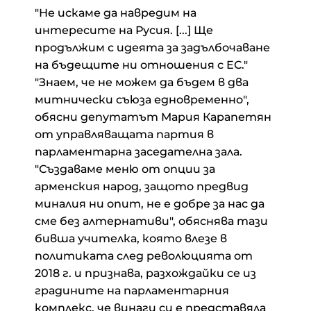
"Не искаме да навредим на
интересите на Русия. [...] Ще
продължим с идеята за задълбочаване
на бъдещите ни отношения с ЕС."
"Знаем, че не можем да бъдем в два
митнически съюза едновременно",
обясни депутатът Мария Карапетян
от управляващата партия в
парламентарна заседателна зала.
"Създаваме меню от опции за
арменския народ, защото предвид
миналия ни опит, не е добре за нас да
сме без алтернативи", обяснява тази
бивша учителка, която влезе в
политиката след революцията от
2018 г. и признава, разхождайки се из
градините на парламентарния
комплекс, че винаги си е представяла