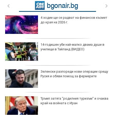
4 зодии ще се радват на финансов късмет
до края на 2026 г.
14-годишен уби най-малко двама души в
училище в Тайланд (ВИДЕО)
Зеленски разпореди нови операции срещу
Русия и обяви помощ за фермерите
Тръмп затяга "родилния туризъм" и очаква
край на войната с Иран