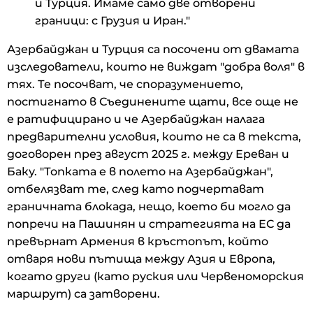
и Турция. Имаме само две отворени
граници: с Грузия и Иран."
Азербайджан и Турция са посочени от двамата
изследователи, които не виждат "добра воля" в
тях. Те посочват, че споразумението,
постигнато в Съединените щати, все още не
е ратифицирано и че Азербайджан налага
предварителни условия, които не са в текста,
договорен през август 2025 г. между Ереван и
Баку. "Топката е в полето на Азербайджан",
отбелязват те, след като подчертават
граничната блокада, нещо, което би могло да
попречи на Пашинян и стратегията на ЕС да
превърнат Армения в кръстопът, който
отваря нови пътища между Азия и Европа,
когато други (като руския или Червеноморския
маршрут) са затворени.