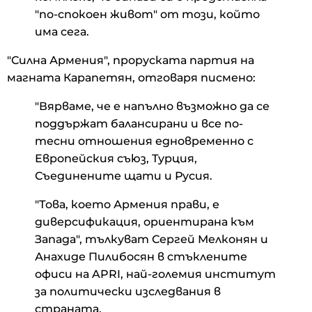
"по-спокоен живот" от този, който
има сега.
"Силна Армения", проруската партия на
магната Карапетян, отговаря писмено:
"Вярваме, че е напълно възможно да се
поддържат балансирани и все по-
тесни отношения едновременно с
Европейския съюз, Турция,
Съединените щати и Русия.
"Това, което Армения прави, е
диверсификация, ориентирана към
Запада", тълкуват Сергей Мелконян и
Анахиде Пилибосян в стъклените
офиси на APRI, най-големия институт
за политически изследвания в
страната.