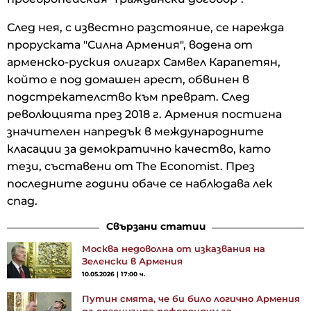
След нея, с известно разстояние, се нарежда
проруската "Силна Армения", водена от
арменско-руския олигарх Самвел Карапетян,
който е под домашен арест, обвинен в
подстрекателство към преврат. След
революцията през 2018 г. Армения постигна
значителен напредък в международните
класации за демократично качество, като
тези, съставени от The Economist. През
последните години обаче се наблюдава лек
спад.
Свързани статии
Москва недоволна от изказвания на
Зеленски в Армения
10.05.2026 | 17:00 ч.
Путин смята, че би било логично Армения
да организира референдум за