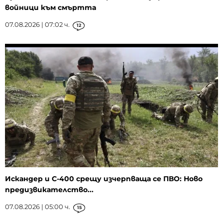
войници към смъртта
07.08.2026 | 07:02 ч.
12
Искандер и С-400 срещу изчерпваща се ПВО: Ново
предизвикателство...
07.08.2026 | 05:00 ч.
15