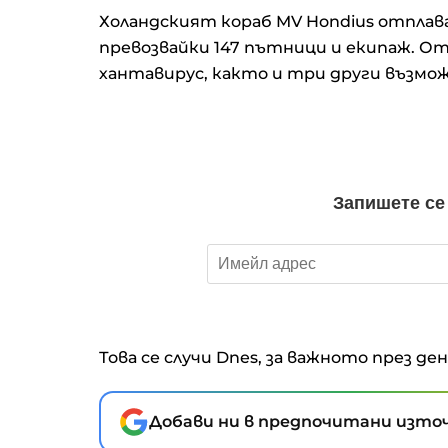
Холандският кораб MV Hondius отплава
превозвайки 147 пътници и екипаж. О
хантавирус, както и три други възможн
Това се случи Dnes, за важното през де
Добави ни в предпочитани източ