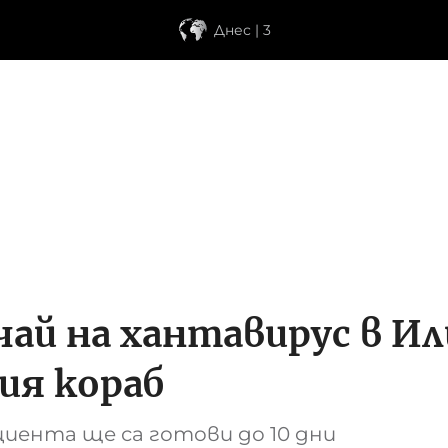
Днес | 3
ай на хантавирус в И
ния кораб
ента ще са готови до 10 дни