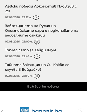
Левски победи Локомотив Пловдив с
2:0
07.08.2026 | 23:12 ч.
3
Завръщането на Русия на
Олимпийските игри е подкопаване на
глобалните санкции
07.08.2026 | 23:00 ч.
68
Топлес лято за Хайди Клум
07.08.2026 | 22:45 ч.
2
Тайната ваканция на Си: Какво се
случва в Бейдайхе?
07.08.2026 | 22:30 ч.
12
Виж всички новини