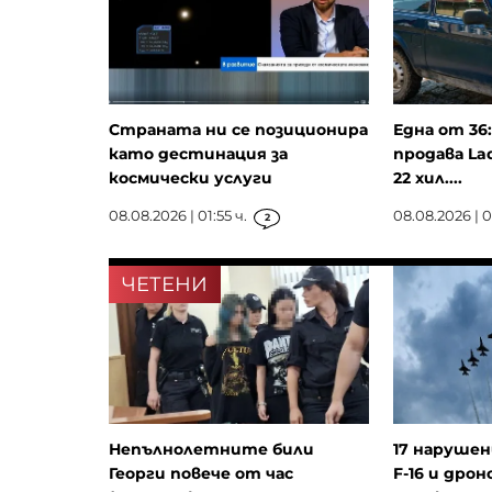
Страната ни се позиционира
Една от 36
като дестинация за
продава La
космически услуги
22 хил....
08.08.2026 | 01:55 ч.
08.08.2026 | 0
2
ЧЕТЕНИ
Непълнолетните били
17 нарушен
Георги повече от час
F-16 и дрон