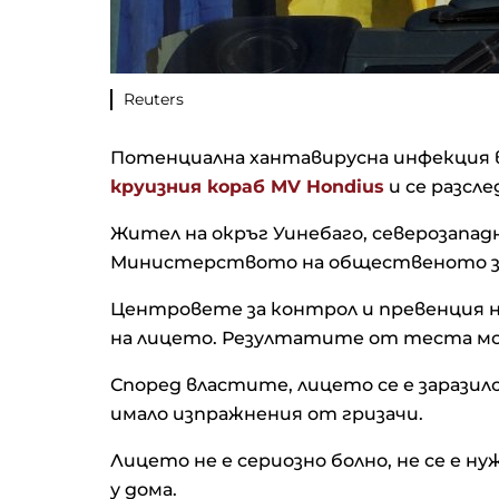
Reuters
Потенциална хантавирусна инфекция в 
круизния кораб MV Hondius
и се разсл
Жител на окръг Уинебаго, северозапад
Министерството на общественото здр
Центровете за контрол и превенция 
на лицето. Резултатите от теста мог
Според властите, лицето се е заразило
имало изпражнения от гризачи.
Лицето не е сериозно болно, не се е н
у дома.