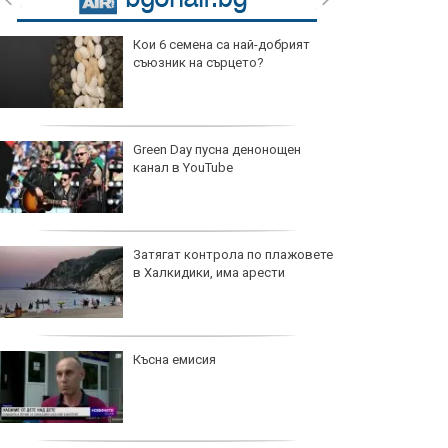
Кои 6 семена са най-добрият
съюзник на сърцето?
Green Day пусна денонощен
канал в YouTube
Затягат контрола по плажовете
в Халкидики, има арести
Късна емисия