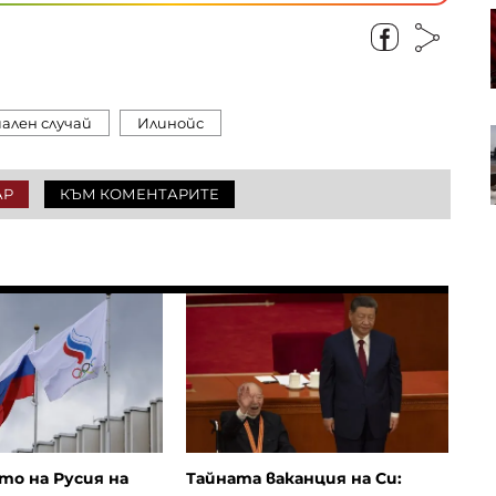
Проучване: Дълговата тежест за
германските доставчици на
авточасти расте
ален случай
Илинойс
Анализатор: За Тръмп ще е по-
лесно да прехвърли войната
срещу Иран на следващия
АР
КЪМ КОМЕНТАРИТЕ
президент
о на Русия на
Тайната ваканция на Си: