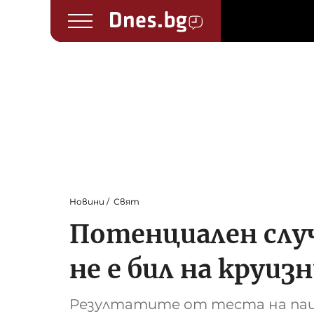
Новини
Свят
Потенциален случ
не е бил на круиз
Резултатите от теста на паци