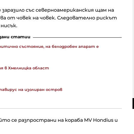
 заразило със северноамериканския щам на
ва от човек на човек. Следователно рискът
нисък.
зани статии
критично състояние, на белодробен апарат е
ая в Хмелницка област
тавирус на изолиран остров
йто се разпространи на кораба MV Hondius и