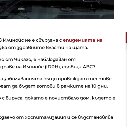
Илинойс не е свързана с
епидемията на
едва от здравните власти на щата.
но от Чикаго, е наблюдаван от
аве на Илинойс (IDPH), съобщи ABC7.
на заболяванията също провеждат тестове
ат да бъдат готови в рамките на 10 дни.
 с вируса, докато е почиствало дом, където е
уждаело от хоспитализация и се възстановява