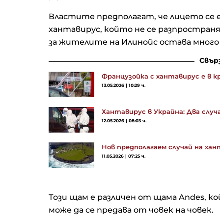
Властите предполагат, че лицето се е
хантавирус, който не се разпространя
за жителите на Илинойс остава много 
Свър
Французойка с хантавирус е в 
13.05.2026 | 10:29 ч.
Хантавирус в Украйна: Два случ
12.05.2026 | 08:03 ч.
Нов предполагаем случай на хан
11.05.2026 | 07:25 ч.
Този щам е различен от щама Andes, ко
може да се предава от човек на човек.