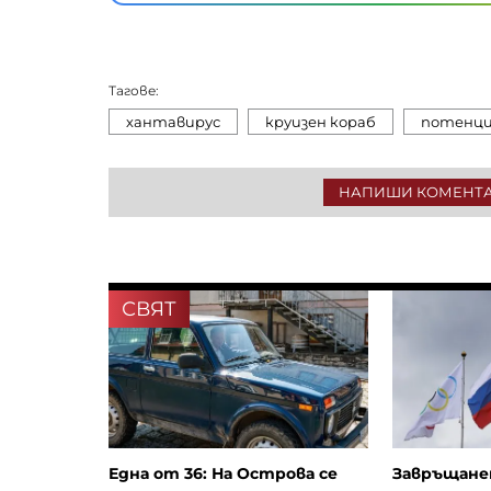
Тагове:
хантавирус
круизен кораб
потенци
НАПИШИ КОМЕНТ
СВЯТ
Една от 36: На Острова се
Завръщанет