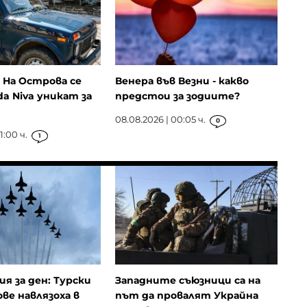
: На Острова се
Венера във Везни - какво
da Niva уникат за
предстои за зодиите?
08.08.2026 | 00:05 ч.
0
1:00 ч.
1
ия за ден: Турски
Западните съюзници са на
ове навлязоха в
път да провалят Украйна