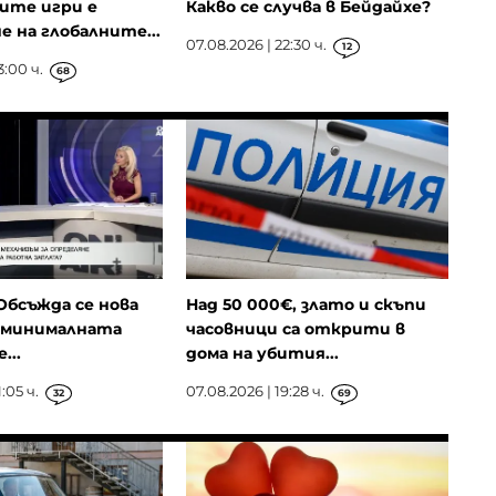
ите игри е
Какво се случва в Бейдайхе?
е на глобалните...
07.08.2026 | 22:30 ч.
12
3:00 ч.
68
Обсъжда се нова
Над 50 000€, злато и скъпи
а минималната
часовници са открити в
...
дома на убития...
:05 ч.
07.08.2026 | 19:28 ч.
32
69