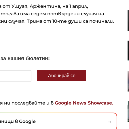
 от Ушуая, Аржентина, на 1 април,
S&P 500 записа нов рекорд в
ттогава има седем потвърдени случая на
очакване на отварянето на
и случая. Трима от 10-те души са починали.
Ормузкия проток
Кадър на деня за 7 август
Кредитите у нас нараснаха с
повече от 16% за година до
близо 66 млрд. евро в края на
юни
ня ни последвайте и в
Google News Showcase.
Апелативният съд не позволи на
Тръмп да строи новата бална
зала в Белия дом
→
ници в Google