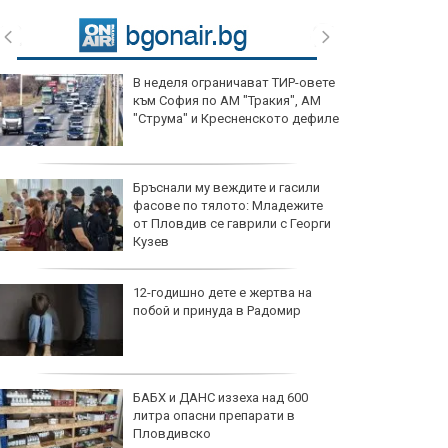
В неделя ограничават ТИР-овете
към София по АМ "Тракия", АМ
"Струма" и Кресненското дефиле
Бръснали му веждите и гасили
фасове по тялото: Младежите
от Пловдив се гаврили с Георги
Кузев
12-годишно дете е жертва на
побой и принуда в Радомир
БАБХ и ДАНС иззеха над 600
литра опасни препарати в
Пловдивско