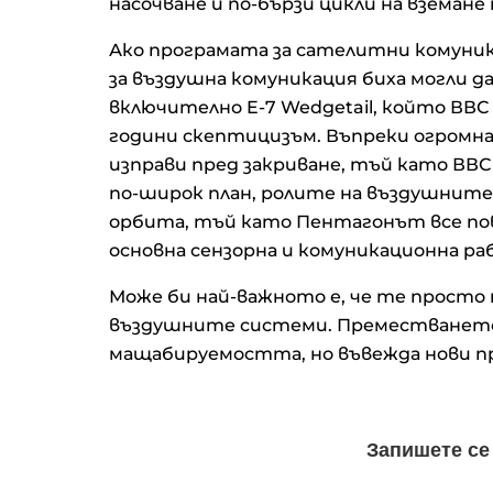
насочване и по-бързи цикли на вземане
Ако програмата за сателитни комуника
за въздушна комуникация биха могли да
включително E-7 Wedgetail, който ВВС 
години скептицизъм. Въпреки огромнат
изправи пред закриване, тъй като ВВС
по-широк план, ролите на въздушните
орбита, тъй като Пентагонът все пов
основна сензорна и комуникационна ра
Може би най-важното е, че те просто н
въздушните системи. Преместването 
мащабируемостта, но въвежда нови пр