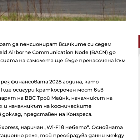
рат да пенсионират всичките си седем
eld Airborne Communication Node (BACN) до
мисията на самолета ще бъде пренасочена към
през финансовата 2028 година, като
al ще осигури краткосрочен мост във
арят на ВВС Трой Майнк, началникът на
ах и началникът на космическите
в доклад, представен на Конгреса.
Express, наричан „Wi-Fi в небето“. Основната
кационно реле; той преобразува данни между