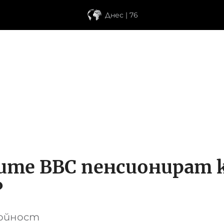
Днес | 76
ите ВВС пенсионират
?
тойност