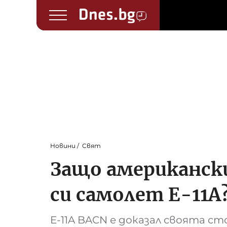
Новини
Свят
Защо американск
си самолет E-11A
E-11A BACN е доказал своята с