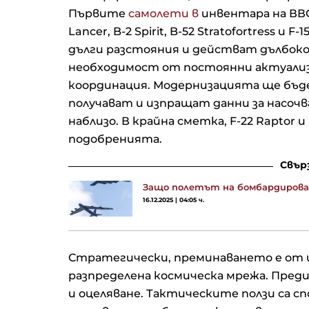
Първите
самолети в
инвентара на ВВС
Lancer, B-2 Spirit, B-52 Stratofortress и
дълги разстояния и действат дълбоко
необходимост от постоянни актуализа
координация. Модернизацията ще бъде 
получават и изпращат данни за насочва
наблизо. В крайна сметка, F-22 Raptor
подобренията.
Свър
Защо полетът на бомбардировача
16.12.2025 | 04:05 ч.
Стратегически, преминаването е от 
разпределена космическа мрежа. Пред
и оцеляване. Тактическите ползи са сп