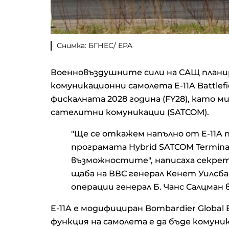
Снимка: БГНЕС/ EPA
Военновъздушните сили на САЩ плани
комуникационни самолета E-11A Battlefi
фискалната 2028 година (FY28), като 
сателитни комуникации (SATCOM).
"Ще се откажем напълно от E-11A 
програмата Hybrid SATCOM Termin
възможностите", написаха секрет
щаба на ВВС генерал Кенет Уилсб
операции генерал Б. Чанс Салцман 
E-11A е модифициран Bombardier Global 
функция на самолета е да бъде комуни