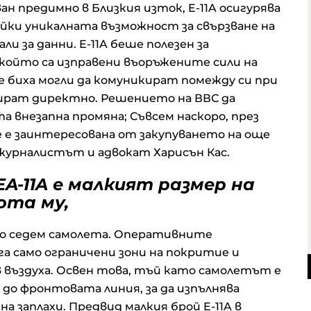
н предимно в Близкия изток, E-11A осигурява
айки уникалната възможност за свързване на
и за данни. E-11A беше полезен за
 който са изправени въоръжените сили на
е биха могли да комуникират помежду си при
ират директно. Решението на ВВС да
 внезапна промяна; Съвсем наскоро, през
е е заинтересована от закупуването на още
журналистът и адвокат Харисън Кас.
A-11A е малкият размер на
ота му,
мо седем самолета. Оперативните
ага само ограничени зони на покритие и
 въздуха. Освен това, тъй като самолетът е
 до фронтовата линия, за да изпълнява
а заплахи. Предвид малкия брой E-11A в