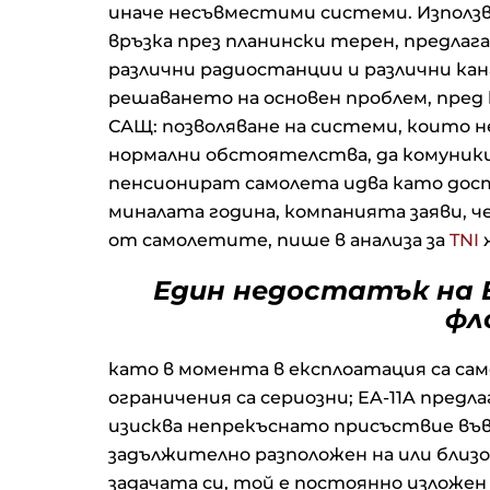
иначе несъвместими системи. Използва
връзка през планински терен, предлаг
различни радиостанции и различни канал
решаването на основен проблем, пред
САЩ: позволяване на системи, които н
нормални обстоятелства, да комуник
пенсионират самолета идва като доста
миналата година, компанията заяви, ч
от самолетите, пише в анализа за
TNI
Един недостатък на E
фл
като в момента в експлоатация са са
ограничения са сериозни; EA-11A предл
изисква непрекъснато присъствие във
задължително разположен на или близо
задачата си, той е постоянно изложен н