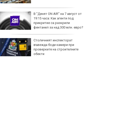
В "Денят ON AIR" на 7 август от
19:15 часа: Как агенти под
прикритие са разкрили
фентанил за над 300 млн. евро?
Столичният инспекторат
въвежда боди камери при
проверките на строителните
обекти