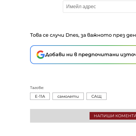
Това се случи Dnes, за важното през де
Добави ни в предпочитани източ
Тагове:
E-11A
самолети
САЩ
НАПИШИ КОМЕНТ