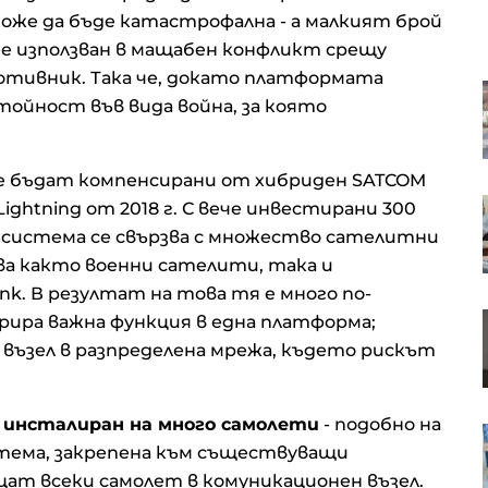
може да бъде катастрофална - а малкият брой
де използван в мащабен конфликт срещу
отивник. Така че, докато платформата
ЕК е одобрила Naspers да
тойност във вида война, за която
разшири дела си в eMAG до над
90%
 бъдат компенсирани от хибриден SATCOM
Ще успеят ли филмовите
ightning от 2018 г. С вече инвестирани 300
микродрами на студентите да
 система се свързва с множество сателитни
решат проблемите в НАТФИЗ
а както военни сателити, така и
nk. В резултат на това тя е много по-
iBanFirst: Август традиционно
рира важна функция в една платформа;
създава напрежение на
възел в разпределена мрежа, където рискът
валутните пазари
 инсталиран на много самолети
- подобно на
Wall Street отваря с ръстове
тема, закрепена към съществуващи
след новите данни за пазара на
труда в САЩ*
ат всеки самолет в комуникационен възел.