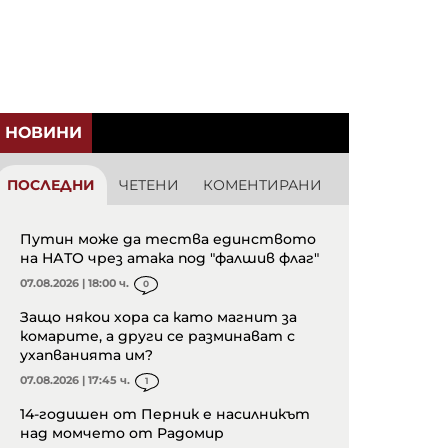
НОВИНИ
ПОСЛЕДНИ
ЧЕТЕНИ
КОМЕНТИРАНИ
Путин може да тества единството
на НАТО чрез атака под "фалшив флаг"
07.08.2026 | 18:00 ч.
0
Защо някои хора са като магнит за
комарите, а други се разминават с
ухапванията им?
07.08.2026 | 17:45 ч.
1
14-годишен от Перник е насилникът
над момчето от Радомир