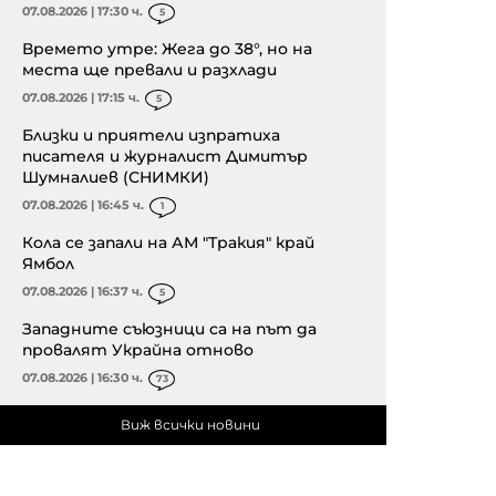
07.08.2026 | 17:30 ч.
5
Времето утре: Жега до 38°, но на
места ще превали и разхлади
07.08.2026 | 17:15 ч.
5
Близки и приятели изпратиха
писателя и журналист Димитър
Шумналиев (СНИМКИ)
07.08.2026 | 16:45 ч.
1
Кола се запали на АМ "Тракия" край
Ямбол
07.08.2026 | 16:37 ч.
5
Западните съюзници са на път да
провалят Украйна отново
07.08.2026 | 16:30 ч.
73
Виж всички новини