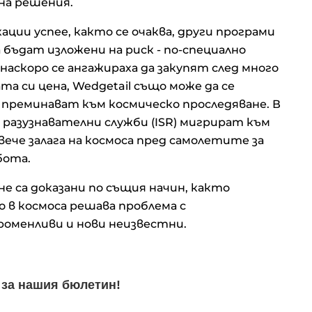
 на решения.
ции успее, както се очаква, други програми
 бъдат изложени на риск - по-специално
наскоро се ангажираха да закупят след много
а си цена, Wedgetail също може да се
 преминават към космическо проследяване. В
 разузнавателни служби (ISR) мигрират към
ече залага на космоса пред самолетите за
бота.
е са доказани по същия начин, както
в космоса решава проблема с
оменливи и нови неизвестни.