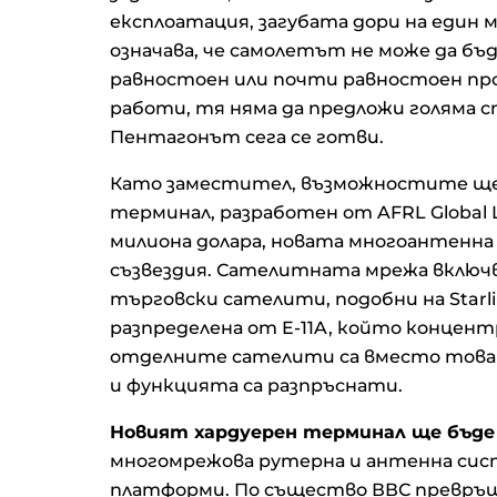
експлоатация, загубата дори на един 
означава, че самолетът не може да бъ
равностоен или почти равностоен пр
работи, тя няма да предложи голяма с
Пентагонът сега се готви.
Като заместител, възможностите ще
терминал, разработен от AFRL Global L
милиона долара, новата многоантенна
съзвездия. Сателитната мрежа включв
търговски сателити, подобни на Starli
разпределена от E-11A, който концент
отделните сателити са вместо това 
и функцията са разпръснати.
Новият хардуерен терминал ще бъде
многомрежова рутерна и антенна сис
платформи. По същество ВВС превръщ