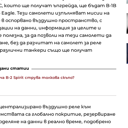
, които ще получат ъпгрейда, ще бъдат B-1B
 F-15 Eagle. Тези самолети изпълняват мисии на
AI участва в разработването на
 в оспорвано въздушно пространство, с
първите вируси за борба с
устойчиви на лекарства
ции на данни, информация за целите и
бактерии
полезна, за да позволи на тези самолети да
не, без да разчитат на самолет за реле
ЕС санкционира още петима
 и различни танкери също ще получат
руснаци, свързани с военно-
промишления комплекс
зани статии
 B-2 Spirit струва толкова скъпо?
централизирано въздушно реле към
имствата са глобално покритие, резервиране
оделяне на данни в реално време, подобрено