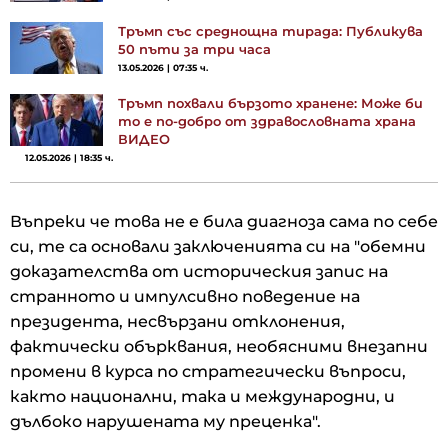
Тръмп със среднощна тирада: Публикува
50 пъти за три часа
13.05.2026 | 07:35 ч.
Тръмп похвали бързото хранене: Може би
то е по-добро от здравословната храна
ВИДЕО
12.05.2026 | 18:35 ч.
Въпреки че това не е била диагноза сама по себе
си, те са основали заключенията си на "обемни
доказателства от историческия запис на
странното и импулсивно поведение на
президента, несвързани отклонения,
фактически обърквания, необясними внезапни
промени в курса по стратегически въпроси,
както национални, така и международни, и
дълбоко нарушената му преценка".