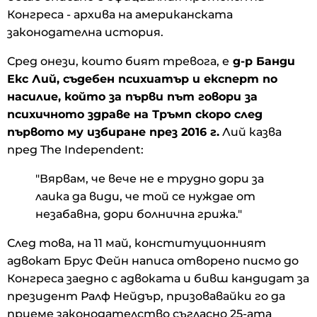
Конгреса - архива на американската
законодателна история.
Сред онези, които бият тревога, е
д-р Банди
Екс Лий, съдебен психиатър и експерт по
насилие, който за първи път говори за
психичното здраве на Тръмп скоро след
първото му избиране през 2016 г.
Лий казва
пред The ​​Independent:
"Вярвам, че вече не е трудно дори за
лаика да види, че той се нуждае от
незабавна, дори болнична грижа."
След това, на 11 май, конституционният
адвокат Брус Фейн написа отворено писмо до
Конгреса заедно с адвоката и бивш кандидат за
президент Ралф Нейдър, призовавайки го да
приеме законодателство съгласно 25-ата