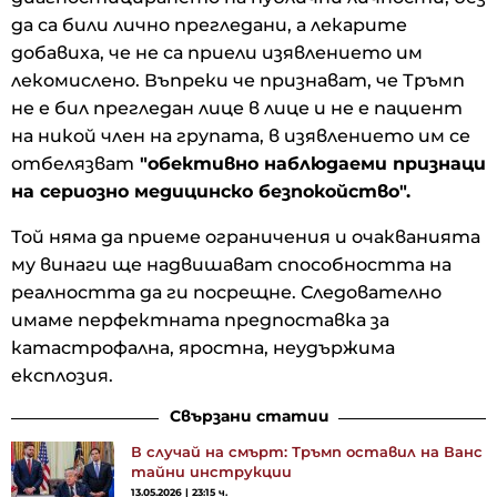
да са били лично прегледани, а лекарите
добавиха, че не са приели изявлението им
лекомислено. Въпреки че признават, че Тръмп
не е бил прегледан лице в лице и не е пациент
на никой член на групата, в изявлението им се
отбелязват
"обективно наблюдаеми признаци
на сериозно медицинско безпокойство".
Той няма да приеме ограничения и очакванията
му винаги ще надвишават способността на
реалността да ги посрещне. Следователно
имаме перфектната предпоставка за
катастрофална, яростна, неудържима
експлозия.
Свързани статии
В случай на смърт: Тръмп оставил на Ванс
тайни инструкции
13.05.2026 | 23:15 ч.