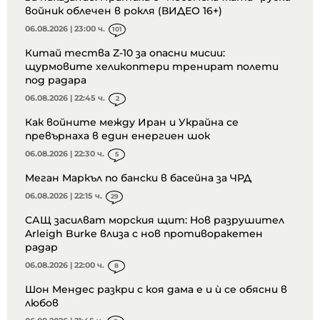
войник облечен в рокля (ВИДЕО 16+)
06.08.2026 | 23:00 ч.
101
Китай тества Z-10 за опасни мисии:
щурмовите хеликоптери тренират полети
под радара
06.08.2026 | 22:45 ч.
2
Как войните между Иран и Украйна се
превърнаха в един енергиен шок
06.08.2026 | 22:30 ч.
5
Меган Маркъл по бански в басейна за ЧРД
06.08.2026 | 22:15 ч.
29
САЩ засилват морския щит: Нов разрушител
Arleigh Burke влиза с нов противоракетен
радар
06.08.2026 | 22:00 ч.
8
Шон Мендес разкри с коя дама е и ѝ се обясни в
любов