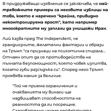
В придружаващо изявление се заключава, че
най-
тревожните примери са неговите изблици на
това, което е наречено "крайна, привидно
неконтролируема ярост", като например
многократните му заплахи да унищожи Иран
.
Лий казва пред The ​​Independent, че
грандиозните, желателни фантазии и образи
на Тръмп "са признаци на психотична спирала...
Отчаян опит да се противодейства на
пълната безпомощност, която човек изпитва,
когато губи разсъдъка си". Според него Тръмп
проявява мания за величие.
"Той не приема ограничения и
очакванията му винаги ще
надвишават способността на
реалността да ги посрещне.
Следователно имаме перфектната