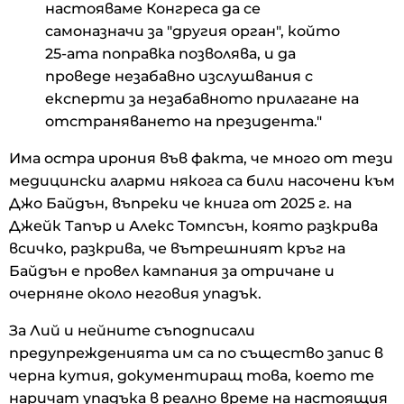
настояваме Конгреса да се
самоназначи за "другия орган", който
25-ата поправка позволява, и да
проведе незабавно изслушвания с
експерти за незабавното прилагане на
отстраняването на президента."
Има остра ирония във факта, че много от тези
медицински аларми някога са били насочени към
Джо Байдън, въпреки че книга от 2025 г. на
Джейк Тапър и Алекс Томпсън, която разкрива
всичко, разкрива, че вътрешният кръг на
Байдън е провел кампания за отричане и
очерняне около неговия упадък.
За Лий и нейните съподписали
предупрежденията им са по същество запис в
черна кутия, документиращ това, което те
наричат ​​упадъка в реално време на настоящия