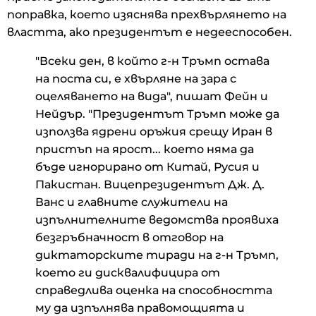
поправка, което изяснява прехвърлянето на
властта, ако президентът е недееспособен.
"Всеки ден, в който г-н Тръмп остава
на поста си, е хвърляне на зара с
оцеляването на вида", пишат Фейн и
Нейдър. "Президентът Тръмп може да
използва ядрени оръжия срещу Иран в
пристъп на ярост... което няма да
бъде игнорирано от Китай, Русия и
Пакистан. Вицепрезидентът Дж. Д.
Ванс и главните служители на
изпълнителните ведомства проявиха
безгръбначност в отговор на
диктаторските тиради на г-н Тръмп,
което ги дисквалифицира от
справедлива оценка на способността
му да изпълнява правомощията и