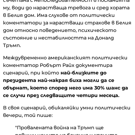
съчетана с непоследователност в посланията
му, води до нарастваща тревога и сред хората
в Белия дом. Има слухове от политически
коментатори за нарастващи страхове в Белия
дом относно поведението, психическото
състояние и нестабилността на Доналд
Тръмп.
Междувременно американският политически
коментатор Робърт Райх документира
сценарий, при който
най-близките до
президента най-накрая биха могли да се
обърнат, което според него има 30% шанс да
се случи през следващите четири месеца.
В своя сценарий, обикаляйки умни политически
вечери, той пише:
"Провалената война на Тръмп ще