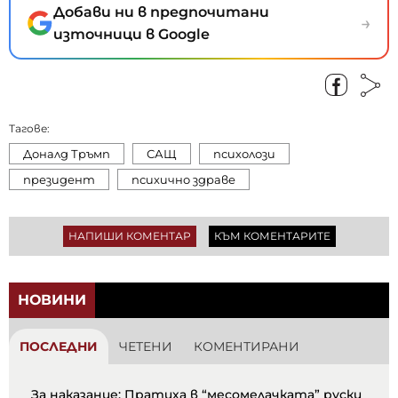
Добави ни в предпочитани
→
източници в Google
Тагове:
Доналд Тръмп
САЩ
психолози
президент
психично здраве
НАПИШИ КОМЕНТАР
КЪМ КОМЕНТАРИТЕ
НОВИНИ
ПОСЛЕДНИ
ЧЕТЕНИ
КОМЕНТИРАНИ
За наказание: Пратиха в “месомелачката” руски