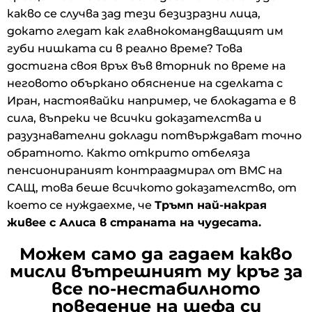
какво се случва зад тези безизразни лица,
докато гледат как главнокомандващият им
губи нишката си в реално време? Това
достигна своя връх във вторник по време на
неговото объркано обяснение на сделката с
Иран, настоявайки например, че блокадата е в
сила, въпреки че всички доказателства и
разузнавателни доклади потвърждават точно
обратното. Както открито отбеляза
пенсионираният контраадмирал от ВМС на
САЩ, това беше всичкото доказателство, от
което се нуждаехме, че
Тръмп най-накрая
живее с Алиса в страната на чудесата.
Можем само да гадаем какво
мисли вътрешният му кръг за
все по-нестабилното
поведение на шефа си