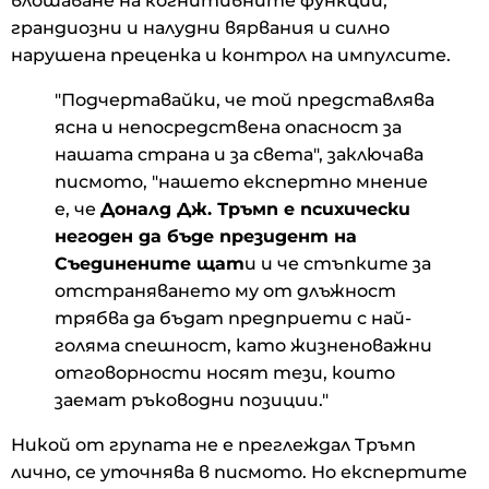
влошаване на когнитивните функции,
грандиозни и налудни вярвания и силно
нарушена преценка и контрол на импулсите.
"Подчертавайки, че той представлява
ясна и непосредствена опасност за
нашата страна и за света", заключава
писмото, "нашето експертно мнение
е, че
Доналд Дж. Тръмп е психически
негоден да бъде президент на
Съединените щат
и и че стъпките за
отстраняването му от длъжност
трябва да бъдат предприети с най-
голяма спешност, като жизненоважни
отговорности носят тези, които
заемат ръководни позиции."
Никой от групата не е преглеждал Тръмп
лично, се уточнява в писмото. Но експертите