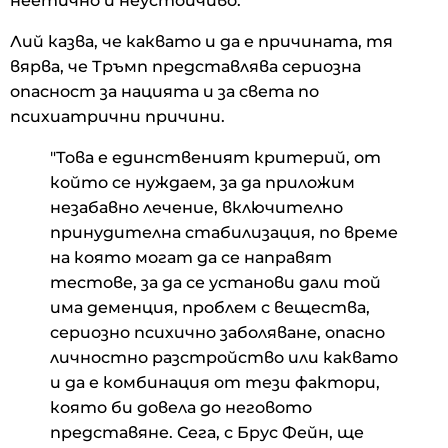
неетично и неустойчиво.
Лий казва, че каквато и да е причината, тя
вярва, че Тръмп представлява сериозна
опасност за нацията и за света по
психиатрични причини.
"Това е единственият критерий, от
който се нуждаем, за да приложим
незабавно лечение, включително
принудителна стабилизация, по време
на която могат да се направят
тестове, за да се установи дали той
има деменция, проблем с вещества,
сериозно психично заболяване, опасно
личностно разстройство или каквато
и да е комбинация от тези фактори,
която би довела до неговото
представяне. Сега, с Брус Фейн, ще