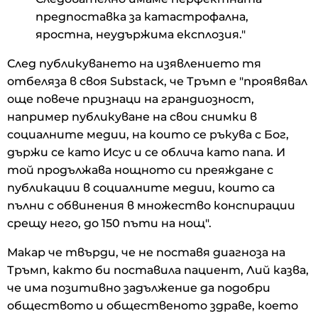
предпоставка за катастрофална,
яростна, неудържима експлозия."
След публикуването на изявлението тя
отбеляза в своя Substack, че Тръмп е "проявявал
още повече признаци на грандиозност,
например публикуване на свои снимки в
социалните медии, на които се ръкува с Бог,
държи се като Исус и се облича като папа. И
той продължава нощното си преяждане с
публикации в социалните медии, които са
пълни с обвинения в множество конспирации
срещу него, до 150 пъти на нощ".
Макар че твърди, че не поставя диагноза на
Тръмп, както би поставила пациент, Лий казва,
че има позитивно задължение да подобри
обществото и общественото здраве, което