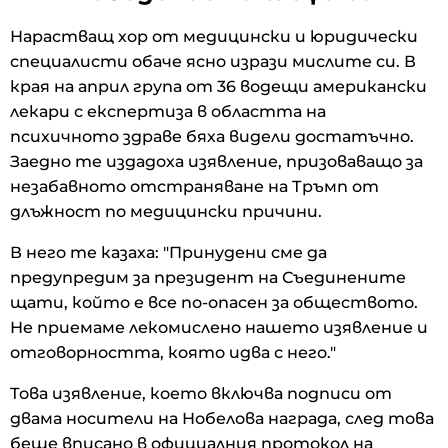
Нарастващ хор от медицински и юридически
специалисти обаче ясно изрази мислите си. В
края на април група от 36 водещи американски
лекари с експертиза в областта на
психичното здраве бяха видели достатъчно.
Заедно те издадоха изявление, призоваващо за
незабавното отстраняване на Тръмп от
длъжност по медицински причини.
В него те казаха: "Принудени сме да
предупредим за президент на Съединените
щати, който е все по-опасен за обществото.
Не приемаме лекомислено нашето изявление и
отговорността, която идва с него."
Това изявление, което включва подписи от
двама носители на Нобелова награда, след това
беше вписано в официалния протокол на