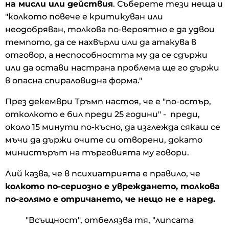
на мисли или действия
. Съберете тези неща и
"колкото повече е критикуван или
неодобряван, толкова по-вероятно е да удвои
темпото, да се нахвърли или да атакува в
отговор, а неспособността му да се сдържи
или да остави настрана проблема ще го държи
в опасна спираловидна форма."
През декември Тръмп настоя, че е "по-остър,
отколкото е бил преди 25 години" - преди,
около 15 минути по-късно, да изглежда сякаш се
мъчи да държи очите си отворени, докато
министърът на търговията му говори.
Лий казва, че в психиатрията е правило, че
колкото по-сериозно е увреждането, толкова
по-голямо е отричането, че нещо не е наред.
"Всъщност", отбелязва тя, "липсата