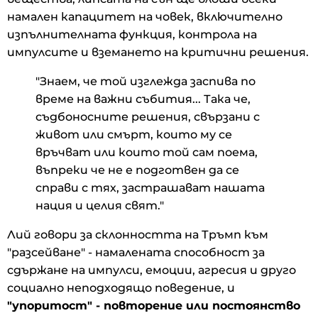
намален капацитет на човек, включително
изпълнителната функция, контрола на
импулсите и вземането на критични решения.
"Знаем, че той изглежда заспива по
време на важни събития... Така че,
съдбоносните решения, свързани с
живот или смърт, които му се
връчват или които той сам поема,
въпреки че не е подготвен да се
справи с тях, застрашават нашата
нация и целия свят."
Лий говори за склонността на Тръмп към
"разсейване" - намалената способност за
сдържане на импулси, емоции, агресия и друго
социално неподходящо поведение, и
"упоритост" - повторение или постоянство