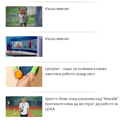
Късна емисия
Късна емисия
Целулит - защо се появява и какво
наистина работи срещу него
Христо Янев след разгрома над "Макаби":
Критиките няма да ме спрат да работя за
ЦСКА