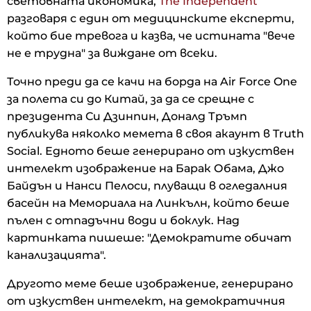
световната икономика,
The Independent
разговаря с един от медицинските експерти,
който бие тревога и казва, че истината "вече
не е трудна" за виждане от всеки.
Точно преди да се качи на борда на Air Force One
за полета си до Китай, за да се срещне с
президента Си Дзинпин, Доналд Тръмп
публикува няколко мемета в своя акаунт в Truth
Social. Едното беше генерирано от изкуствен
интелект изображение на Барак Обама, Джо
Байдън и Нанси Пелоси, плуващи в огледалния
басейн на Мемориала на Линкълн, който беше
пълен с отпадъчни води и боклук. Над
картинката пишеше: "Демократите обичат
канализацията".
Другото меме беше изображение, генерирано
от изкуствен интелект, на демократичния