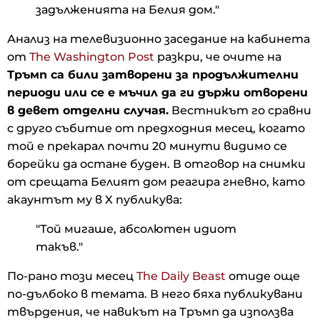
задълженията на Белия дом."
Анализ на телевизионно заседание на кабинета
от
The Washington Post
разкри, че очите на
Тръмп са били затворени за продължителни
периоди или се е мъчил да ги държи отворени
в девет отделни случая.
Вестникът го сравни
с друго събитие от предходния месец, когато
той е прекарал почти 20 минути видимо се
борейки да остане буден. В отговор на снимки
от срещата Белият дом реагира гневно, като
акаунтът му в X публикува:
"Той мигаше, абсолютен идиот
такъв."
По-рано този месец
The Daily Beast
отиде още
по-дълбоко в темата. В него бяха публикувани
твърдения, че навикът на Тръмп да използва