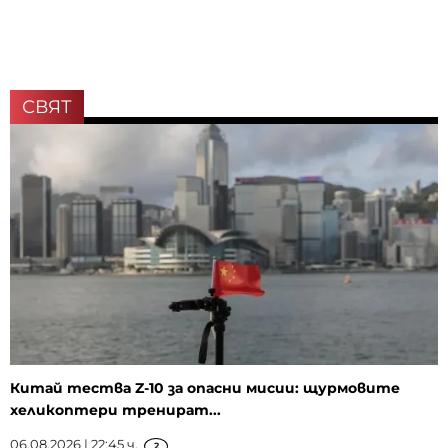
СВЯТ
Китай тества Z-10 за опасни мисии: щурмовите
хеликоптери тренират...
06.08.2026 | 22:45 ч.
2