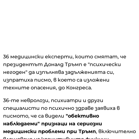
36 медицински експерти, които смятат, че
президентът Доналд Тръмп е "психически
негоден" да изпълнява задълженията си,
изпратиха писмо, в което са изложени
техните опасения, до Конгреса.
36-те невролози, психиатри и други
специалисти по психично здраве заявиха в
писмото, че са видели
"обективно
наблюдаеми" признаци на сериозни
медицински проблеми при Тръмп
, включително