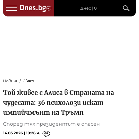
Днес | 0
Новини
Свят
Той живее с Алиса в Страната на
чудесата: 36 психолози искат
импийчмънт на Тръмп
Според тях президентът е опасен
14.05.2026 | 19:26 ч.
68