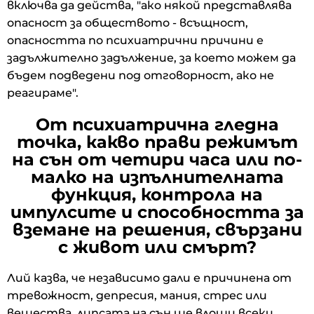
включва да действа, "ако някой представлява
опасност за обществото - всъщност,
опасността по психиатрични причини е
задължително задължение, за което можем да
бъдем подведени под отговорност, ако не
реагираме".
От психиатрична гледна
точка, какво прави режимът
на сън от четири часа или по-
малко на изпълнителната
функция, контрола на
импулсите и способността за
вземане на решения, свързани
с живот или смърт?
Лий казва, че независимо дали е причинена от
тревожност, депресия, мания, стрес или
вещества, липсата на сън ще влоши всеки