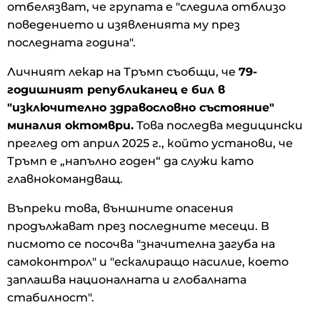
отбелязват, че групата е "следила отблизо
поведението и изявленията му през
последната година".
Личният лекар на Тръмп съобщи, че
79-
годишният републиканец е бил в
"изключително здравословно състояние"
миналия октомври.
Това последва медицински
преглед от април 2025 г., който установи, че
Тръмп е „напълно годен“ да служи като
главнокомандващ.
Въпреки това, външните опасения
продължават през последните месеци. В
писмото се посочва "значителна загуба на
самоконтрол" и "ескалиращо насилие, което
заплашва националната и глобалната
стабилност".