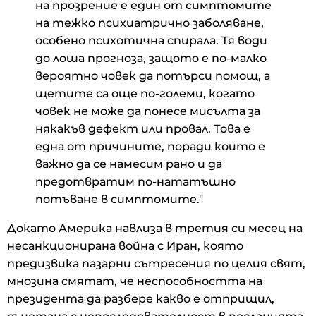
на прозрение е един от симптомите
на тежко психиатрично заболяване,
особено психотична спирала. Тя води
до лоша прогноза, защото е по-малко
вероятно човек да потърси помощ, а
щетите са още по-големи, когато
човек не може да понесе мисълта за
някакъв дефект или провал. Това е
една от причините, поради които е
важно да се намесим рано и да
предотвратим по-нататъшно
потъване в симптомите."
Докато Америка навлиза в третия си месец на
несанкционирана война с Иран, която
предизвика пазарни сътресения по целия свят,
мнозина смятат, че неспособността на
президента да разбере какво е отприщил,