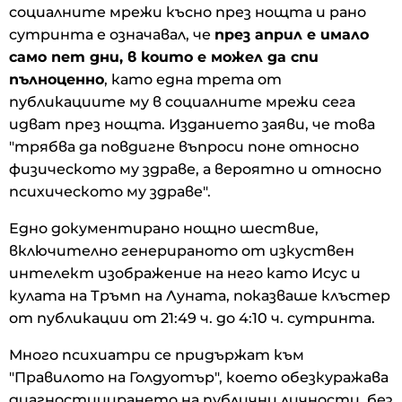
социалните мрежи късно през нощта и рано
сутринта е означавал, че
през април е имало
само пет дни, в които е можел да спи
пълноценно
, като една трета от
публикациите му в социалните мрежи сега
идват през нощта. Изданието заяви, че това
"трябва да повдигне въпроси поне относно
физическото му здраве, а вероятно и относно
психическото му здраве".
Едно документирано нощно шествие,
включително генерираното от изкуствен
интелект изображение на него като Исус и
кулата на Тръмп на Луната, показваше клъстер
от публикации от 21:49 ч. до 4:10 ч. сутринта.
Много психиатри се придържат към
"Правилото на Голдуотър", което обезкуражава
диагностицирането на публични личности, без