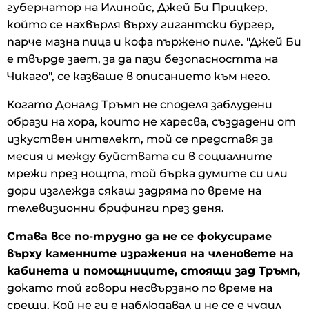
губернатор на Илинойс, Джей Би Прицкер,
който се нахвърля върху гигантски бургер,
парче мазна пица и кофа пържено пиле. "Джей Би
е твърде зает, за да пази безопасността на
Чикаго", се казваше в описанието към него.
Когато Доналд Тръмп не споделя заблудени
образи на хора, които не харесва, създадени от
изкуствен интелект, той се представя за
месия и между буйствата си в социалните
мрежи през нощта, той бърка думите си или
дори изглежда сякаш задряма по време на
телевизионни брифинги през деня.
Става все по-трудно да не се фокусираме
върху каменните изражения на членовете на
кабинета и помощниците, стоящи зад Тръмп,
докато той говори несвързано по време на
срещи. Кой не ги е наблюдавал и не се е чудил