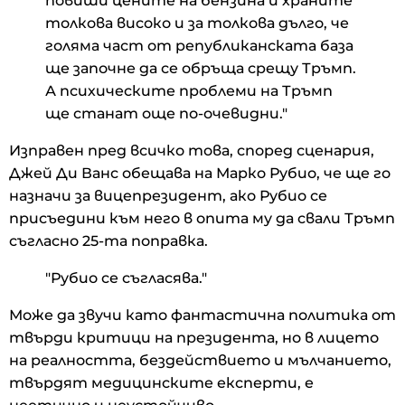
повиши цените на бензина и храните
толкова високо и за толкова дълго, че
голяма част от републиканската база
ще започне да се обръща срещу Тръмп.
А психическите проблеми на Тръмп
ще станат още по-очевидни."
Изправен пред всичко това, според сценария,
Джей Ди Ванс обещава на Марко Рубио, че ще го
назначи за вицепрезидент, ако Рубио се
присъедини към него в опита му да свали Тръмп
съгласно 25-та поправка.
"Рубио се съгласява."
Може да звучи като фантастична политика от
твърди критици на президента, но в лицето
на реалността, бездействието и мълчанието,
твърдят медицинските експерти, е