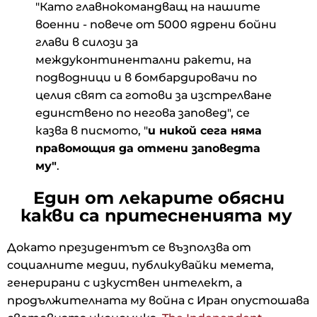
"Като главнокомандващ на нашите
военни - повече от 5000 ядрени бойни
глави в силози за
междуконтинентални ракети, на
подводници и в бомбардировачи по
целия свят са готови за изстрелване
единствено по негова заповед", се
казва в писмото, "
и никой сега няма
правомощия да отмени заповедта
му"
.
Един от лекарите обясни
какви са притесненията му
Докато президентът се възползва от
социалните медии, публикувайки мемета,
генерирани с изкуствен интелект, а
продължителната му война с Иран опустошава