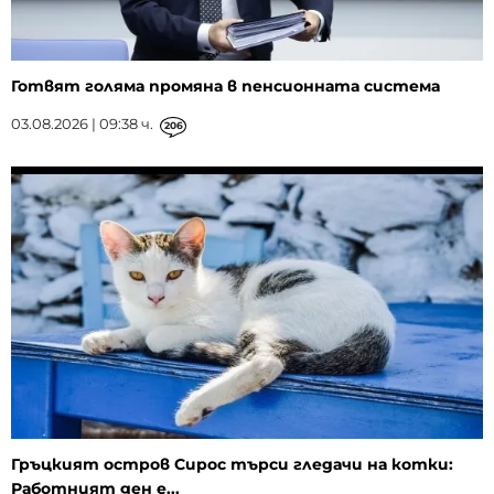
Готвят голяма промяна в пенсионната система
03.08.2026 | 09:38 ч.
206
Гръцкият остров Сирос търси гледачи на котки:
Работният ден е...