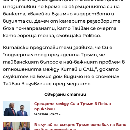
и позитивни по време на обръщенията си на
банкета, хвалейки взаимно лидерството и
визията си. Далеч от камерите разговорите
бяха по-напрегнати, като Тайван се очерта
като гореща точка, съобщава Politico.
Китайски представители заявиха, че Си е
"подчертал пред президента Тръмп, че
тайванският въпрос е най-важният проблем в
отношенията между Китай и САЩ“, докато
служител на Белия дом видимо не е споменал
Тайван в изявление пред медиите.
Свързани статии
Срещата между Си и Тръмп в Пекин
приключи
14.05.2026 | 09:07 ч.
В случай на смърт: Тръмп оставил на Ванс
тайни инструкции