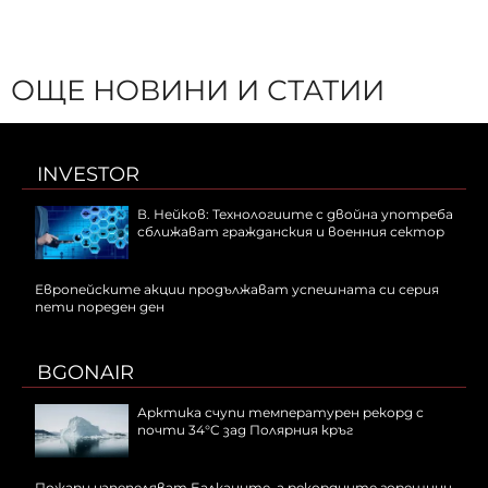
ОЩЕ НОВИНИ И СТАТИИ
INVESTOR
В. Нейков: Технологиите с двойна употреба
сближават гражданския и военния сектор
Европейските акции продължават успешната си серия
пети пореден ден
BGONAIR
Арктика счупи температурен рекорд с
почти 34°C зад Полярния кръг
Пожари изпепеляват Балканите, а рекордните горещини