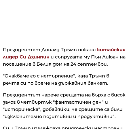
Президентът Доналд Тръмп покани
китайския
лидер Си Дзинпин
и съпругата му Пън Лиюан на
посещение в Белия дом на 24 септември.
"Очакваме го с нетърпение“, каза Тръмп в
речта си по време на държавния банкет.
Президентът нарече срещата на върха с висок
залог в четвъртък "фантастичен ден“ и
"историческа“, добавяйки, че срещите са били
"изключително позитивни и продуктивни“.
Си и Тръмп изглеждаха приятелски настроени