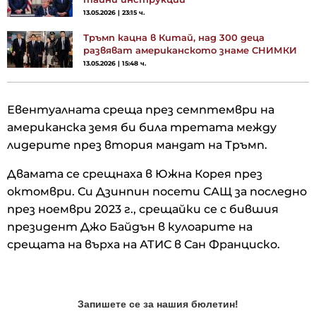
13.05.2026 | 23:15 ч.
Тръмп кацна в Китай, над 300 деца
развяват американското знаме СНИМКИ
13.05.2026 | 15:48 ч.
Евентуалната среща през семптември на
американска земя би била третата между
лидерите през втория мандат на Тръмп.
Двамата се срещнаха в Южна Корея през
октомври. Си Дзинпин посети САЩ за последно
през ноември 2023 г., срещайки се с бившия
президент Джо Байдън в кулоарите на
срещата на върха на АТИС в Сан Франциско.