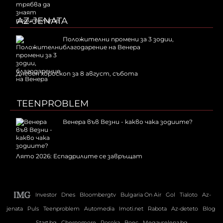
AZ-JENATA
Положителни промени за 3 зодии,
благодарение на Венера
Дневен хороскоп за 8 август, събота
TEENPROBLEM
Венера във Везни - какво чака зодиите?
Лято 2026: Еспадрилите се завръщат
Investor
Dnes
Bloombergtv
Bulgaria On Air
Gol
Tialoto
Az-
jenata
Puls
Teenproblem
Automedia
Imoti.net
Rabota
Az-deteto
Blog
Start.bg
Chernomore
Posoka
Boec
Megavselena.bg