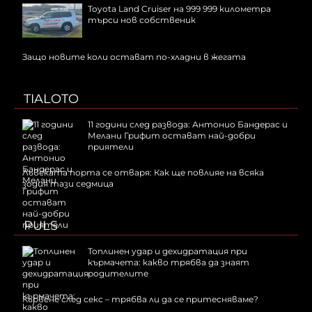
Toyota Land Cruiser на 999 999 километра
търси нов собственик
Защо новите коли остават по-хладни в жегата
TIALOTO
11 години след развода: Антонио Бандерас и
Мелани Грифит остават най-добри
приятели
Лъвската порта се отваря: Как ще повлияе на всяка
зодия тази седмица
PULS
Топлинен удар и дехидратация при
кърмачета: какво трябва да знаят
родителите
Кървене след секс – трябва ли да се притесняваме?