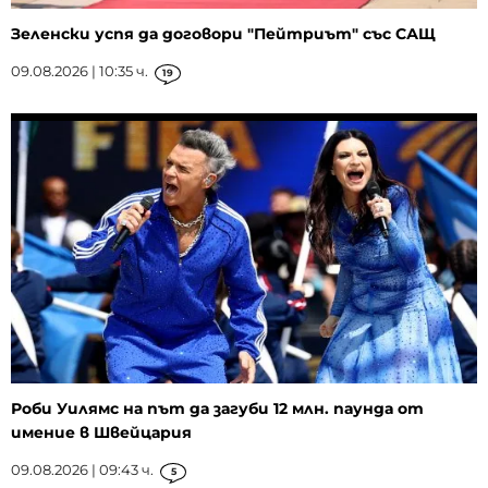
Зеленски успя да договори "Пейтриът" със САЩ
09.08.2026 | 10:35 ч.
19
Роби Уилямс на път да загуби 12 млн. паунда от
имение в Швейцария
09.08.2026 | 09:43 ч.
5