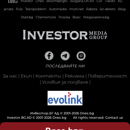
Investor
Dnes
Bloombergtv
Bulgaria On Air
Gol
Tialoto
Az-
jenata
Puls
Teenproblem
Automedia
Imoti.net
Rabota
Az-deteto
Blog
Start.bg
Chernomore
Posoka
Boec
Megavselena.bg
ПОСЛЕДВАЙТЕ НИ
За нас
|
Екип
|
Контакти
|
Реклама
|
Поверителност
|
Условия за ползване
|
Инвестор.БГ АД © 2001-2026 Dnes.bg
Investor.BG AD © 2001-2026 Dnes.bg
All rights reserved.
Contact us