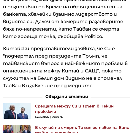
и позитивни по време на обръщенията си на
банкета, хвалейки взаимно лидерството и
визията си. Далеч от камерите разговорите
бяха по-напрегнати, като Тайван се очерта
като гореща точка, съобщава Politico.
Китайски представители заявиха, че Си е
"подчертал пред президента Тръмп, че
тайванският въпрос е най-важният проблем в
отношенията между Китай и САЩ“, докато
служител на Белия дом видимо не е споменал
Тайван в изявление пред медиите.
Свързани статии
Срещата между Си и Тръмп в Пекин
приключи
14.05.2026 | 09:07 ч.
В случай на смърт: Тръмп оставил на Ванс
тайни инструкции