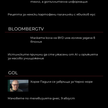
тегло, а допълнителна информация
Рецепта за немски картофени палачинки с ябълков мус
BLOOMBERGTV
Малката кола на BYD има голяма задача в
Япония
Истинските причини да сте ужасени от AI и оръжията
за масово унищожение
GOL
Хорхе Падиля се завръща за Черно море
Мачовете по телевизията днес, 9 август