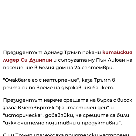
Президентът Доналд Тръмп покани
китайския
лидер Си Дзинпин
и съпругата му Пън Лиюан на
посещение в Белия дом на 24 септември.
"Очакваме го с нетърпение“, каза Тръмп в
речта си по време на държавния банкет.
Президентът нарече срещата на върха с висок
залог в четвъртък "фантастичен ден“ и
"историческа“, добавяйки, че срещите са били
"изключително позитивни и продуктивни“.
Си и Тръмп изглеждаха приятелски настроени