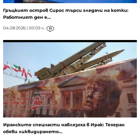
Гръцкият остров Сирос търси гледачи на котки:
Работният ден е...
04.08.2026 | 00:05 ч.
32
Иранските спецчасти навлязоха в Ирак: Техеран
обяви ликвидирането...