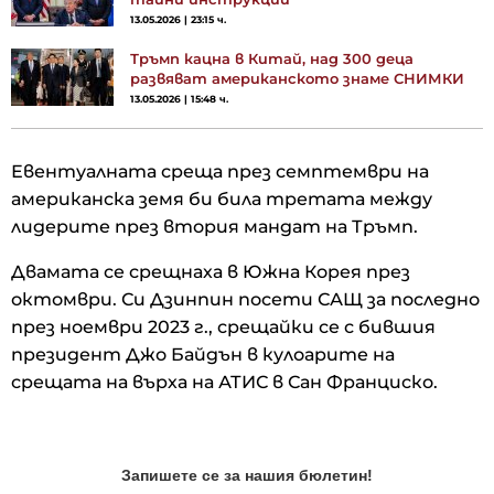
13.05.2026 | 23:15 ч.
Тръмп кацна в Китай, над 300 деца
развяват американското знаме СНИМКИ
13.05.2026 | 15:48 ч.
Евентуалната среща през семптември на
американска земя би била третата между
лидерите през втория мандат на Тръмп.
Двамата се срещнаха в Южна Корея през
октомври. Си Дзинпин посети САЩ за последно
през ноември 2023 г., срещайки се с бившия
президент Джо Байдън в кулоарите на
срещата на върха на АТИС в Сан Франциско.