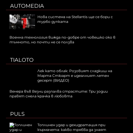
AUTOMEDIA
Нова система на Stellantis ще се бори с
турбо дупката
Военна технология вижда по-добре от човешко око в
тъмното, но почти не се ползва
TIALOTO
Лек като облак: Розовият сладкиш на
Марта Стюарт е идеалният летен
десерт (ВИДЕО)
Венера във Везни разпалва страстите: Три зодии
правят смела крачка в любовта
PULS
Топлинен удар и дехидратация при
кърмачета: какво трябва да знаят