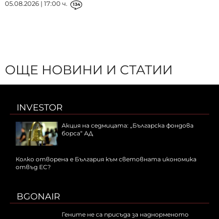
05.08.2026 | 17:00 ч.
134
ОЩЕ НОВИНИ И СТАТИИ
INVESTOR
Акция на седмицата: „Българска фондова
борса“ АД
Колко отворена е България към световната икономика
отвъд ЕС?
BGONAIR
Гените не са присъда за наднорменото