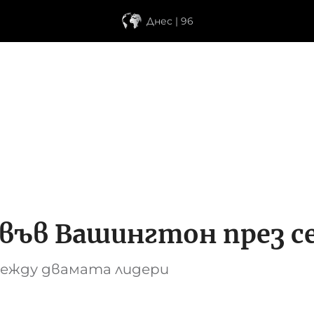
Днес | 96
 във Вашингтон през 
между двамата лидери