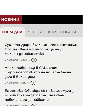
НОВИНИ
ПОСЛЕДНИ
ЧЕТЕНИ
КОМЕНТИРАНИ
Сушата удари въглищните централи:
Полша свали мощности за над 1
милион домакинства
07.08.2026 | 21:20 ч.
0
Апелативен съд в САЩ спря
строителството на новата бална
зала в Белия дом
07.08.2026 | 21:12 ч.
1
Ефремова: Обсъжда се нова формула за
минималната заплата, ще искам
повече пари за майките
07.08.2026 | 21:05 ч.
19