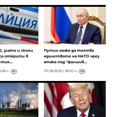
€, злато и скъпи
Путин може да тества
са открити в
единството на НАТО чрез
тия...
атака под "фалшив...
:28 ч.
07.08.2026 | 18:00 ч.
66
192