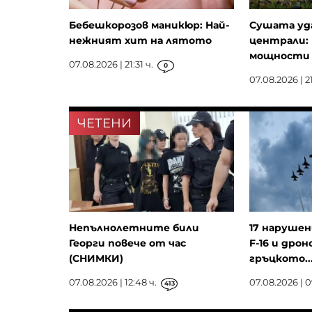
Бебешкорозов маникюр: Най-
Сушата уд
нежният хит на лятото
централи: 
мощности з
07.08.2026 | 21:31 ч.
0
07.08.2026 | 21
ЧЕТЕНИ
Непълнолетните били
17 нарушен
Георги повече от час
F-16 и дрон
(СНИМКИ)
гръцкото..
07.08.2026 | 12:48 ч.
07.08.2026 | 0
413