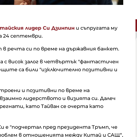
тайския лидер Си Дзинпин
и съпругата му
а 24 септември.
п в речта си по време на държавния банкет.
 с висок залог в четвъртък "фантастичен
срещите са били "изключително позитивни и
строени и позитивни по време на
взаимно лидерството и визията си. Далеч
регнати, като Тайван се очерта като
и е "подчертал пред президента Тръмп, че
роблем в отношенията между Китай и САЩ“,