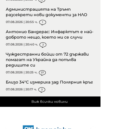
Администрацията на Тръмп
разсекрети нови документи за НЛО
07.08.2026 | 20:55 ч.
1
Антонио Бандерас: Инфарктът е най-
доброто нещо, което ми се случи
07.08.2026 | 20:40 ч.
2
Чуждестранни бойци от 72 държави
помагат на Украйна да попълва
редиците си
07.08.2026 | 20:25 ч.
37
Близо 34°C измериха зад Полярния кръг
07.08.2026 | 20:17 ч.
3
Виж всички новини