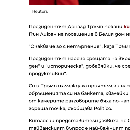
Reuters
Президентът Доналд Тръмп покани
ки
Пън Лиюан на посещение в Белия дом н
"Очакваме го с нетърпение“, каза Тръм
Президентът нарече срещата на върха
ден“ и "историческа“, добавяйки, че 
продуктивни“.
Си и Тръмп изглеждаха приятелски на
обръщенията си на банкета, хвалейки 
от камерите разговорите бяха по-нап
гореща точка, съобщава Politico.
Китайски представители заявиха, че С
тайванският въпрос е най-важният п