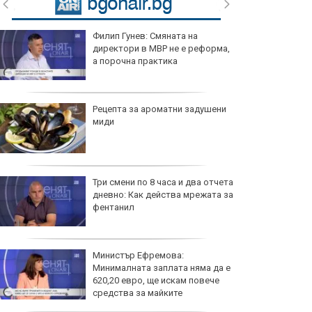
Филип Гунев: Смяната на
директори в МВР не е реформа,
а порочна практика
Рецепта за ароматни задушени
миди
Три смени по 8 часа и два отчета
дневно: Как действа мрежата за
фентанил
Министър Ефремова:
Минималната заплата няма да е
620,20 евро, ще искам повече
средства за майките