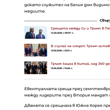
докато служител на Белия дом видимо 
медиите.
Свър
Срещата между Си и Тръмп в Пе
14.05.2026 | 09:07 ч.
В случай на смърт: Тръмп оста
13.05.2026 | 23:15 ч.
Тръмп кацна в Китай, над 300 
13.05.2026 | 15:48 ч.
Евентуалната среща през семптември
между лидерите през втория мандат 
Двамата се срещнаха в Южна Корея пр