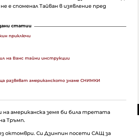
не е споменал Тайван в изявление пред
зани статии
кин приключи
вил на Ванс тайни инструкции
деца развяват американското знаме СНИМКИ
 на американска земя би била третата
на Тръмп.
ез октомври. Си Дзинпин посети САЩ за