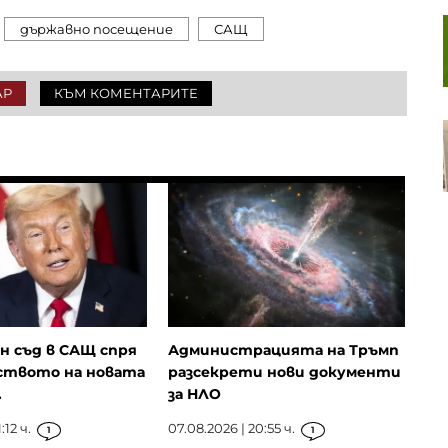
Пазарът на труда у нас се
държавно посещение
САЩ
охлажда: Къде са най-големи
спадовете?
АР
КЪМ КОМЕНТАРИТЕ
Чешките милиардери играят
водеща роля в европейския
сектор на сливания и
придобивания
н съд в САЩ спря
Администрацията на Тръмп
твото на новата
разсекрети нови документи
.
за НЛО
:12 ч.
07.08.2026 | 20:55 ч.
1
1