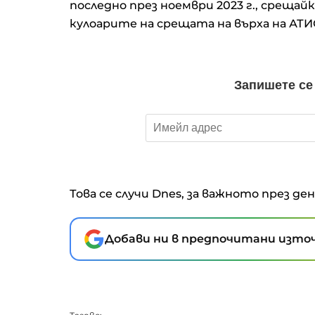
последно през ноември 2023 г., срещай
кулоарите на срещата на върха на АТИ
Това се случи Dnes, за важното през де
Добави ни в предпочитани източ