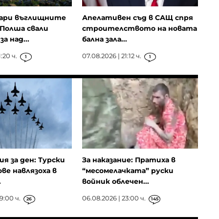
ари въглищните
Апелативен съд в САЩ спря
Полша свали
строителството на новата
а над...
бална зала...
:20 ч.
07.08.2026 | 21:12 ч.
1
1
ия за ден: Турски
За наказание: Пратиха в
ове навлязоха в
“месомелачката” руски
.
войник облечен...
9:00 ч.
06.08.2026 | 23:00 ч.
26
145