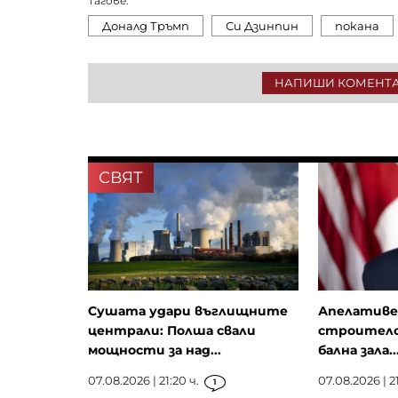
Тагове:
Доналд Тръмп
Си Дзинпин
покана
НАПИШИ КОМЕНТ
СВЯТ
Сушата удари въглищните
Апелативе
централи: Полша свали
строителс
мощности за над...
бална зала..
07.08.2026 | 21:20 ч.
07.08.2026 | 21
1