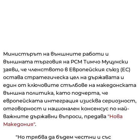
Министърът на външните работи и
външната търговия на РСМ Тимчо Муцунски
заяви, че членството в Европейския съюз (ЕС)
остава стратегическа цел на държавата и
един от ключовите стълбове на македонската
външна политика, като подчерта, че
европейската интеграция изисква сериозност,
отговорност и национален консенсус по най-
важните държавни въпроси, предава
"Нова
Македония"
.
"Но трябва да бъдем честни и със