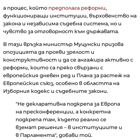
а процес, който
предполага реформи
,
функциониращи институции, върховенство на
закона и независима съдебна система, но и
чувство за отговорност към държавата.
В тази връзка министър Муцунски призова
опозицията да прояви зрялост и
конструктивност и да се ангажира активно с
реформи, които са пряко свързани с
европейския дневен ред и Плана за растеж на
Европейския съюз, особено в областта на
Изборния кодекс и съдебните закони.
"Не декларативна подкрепа за Европа
на пресконференции, а конкретна
подкрепа там, където реално се
вземат решения – в институциите и
в Парламента", добави той.