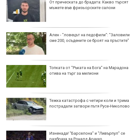
От прическата до брадата: Какво търсят
мъжете във фризьорските салони
Ален - "ловецът на педофили": "Заловили
сме 200, осъдените се броят на пръстите"
Топката от "Ръката на Бога" на Марадона
отива на търг за милиони
Тежка катастрофа с четири коли и трима
пострадали затвори пътя Русе-Николово
Изненада! "Барселона" и "Ливърпул" се
разбраха за Роналд Араухо