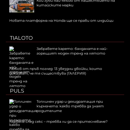
Кой губи най-много от нашествието на
китайските марки
Новата платформа на Honda ще се прави от индийци
TIALOTO
Забравете карето: банданата е най-
горещият моден тренд на лятото
Любов от пръв поглед: 13 звездни двойки, които
доказват, че тя съществува (ГАЛЕРИЯ)
PULS
Топлинен удар и дехидратация при
кърмачета: какво трябва да знаят
родителите
Кървене след секс – трябва ли да се притесняваме?