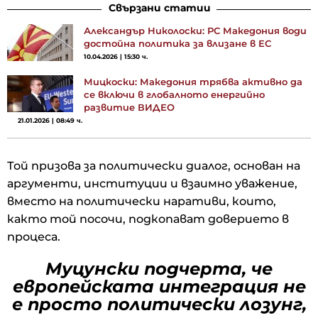
Свързани статии
Александър Николоски: РС Македония води
достойна политика за влизане в ЕС
10.04.2026 | 15:30 ч.
Мицкоски: Македония трябва активно да
се включи в глобалното енергийно
развитие ВИДЕО
21.01.2026 | 08:49 ч.
Той призова за политически диалог, основан на
аргументи, институции и взаимно уважение,
вместо на политически наративи, които,
както той посочи, подкопават доверието в
процеса.
Муцунски подчерта, че
европейската интеграция не
е просто политически лозунг,