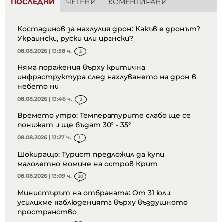
ПОСЛЕДНИ
ЧЕТЕНИ
КОМЕНТИРАНИ
Костадинов за нахлулия дрон: Какъв е дронът?
Украински, руски или ирански?
08.08.2026 | 13:58 ч.
3
Няма поражения върху критична
инфраструктура след нахлуването на дрон в
небето ни
08.08.2026 | 13:46 ч.
2
Времето утро: Температурите слабо ще се
понижат и ще бъдат 30° - 35°
08.08.2026 | 13:27 ч.
1
Шокиращо: Турист предложил да купи
малолетно момиче на остров Крит
08.08.2026 | 13:09 ч.
20
Министърът на отбраната: От 31 юли
усилихме наблюденията върху въздушното
пространство