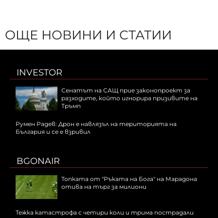
ОЩЕ НОВИНИ И СТАТИИ
INVESTOR
Сенатът на САЩ прие законопроект за
разходите, който игнорира призивите на
Тръмп
Румен Радев: Дрон е навлязъл на територията на
България и се е взривил
BGONAIR
Топката от "Ръката на Бога" на Марадона
отива на търг за милиони
Тежка катастрофа с четири коли и трима пострадали