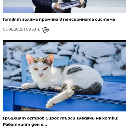
Готвят голяма промяна в пенсионната система
03.08.2026 | 09:38 ч.
209
Гръцкият остров Сирос търси гледачи на котки:
Работният ден е...