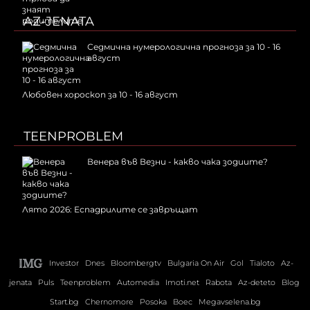
AZ-JENATA
Седмична нумерологична прогноза за 10 - 16
август
Любовен хороскоп за 10 - 16 август
TEENPROBLEM
Венера във Везни - какво чака зодиите?
Лято 2026: Еспадрилите се завръщат
Investor
Dnes
Bloombergtv
Bulgaria On Air
Gol
Tialoto
Az-
jenata
Puls
Teenproblem
Automedia
Imoti.net
Rabota
Az-deteto
Blog
Start.bg
Chernomore
Posoka
Boec
Megavselena.bg