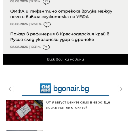
08.08.2026 | 12:51 ч.
27
ФИФА и Инфантино отрекоха връзка между
него и бивша служителка на УЕФА
08.08.2026 | 12:50 ч.
1
Пожар в рафинерия в Краснодарския край в
Русия след украински удар с дронове
08.08.2026 | 12:31 ч.
7
Виж всички новини
От 9 август цените само в евро: Ще
поскъпнат ли стоките?