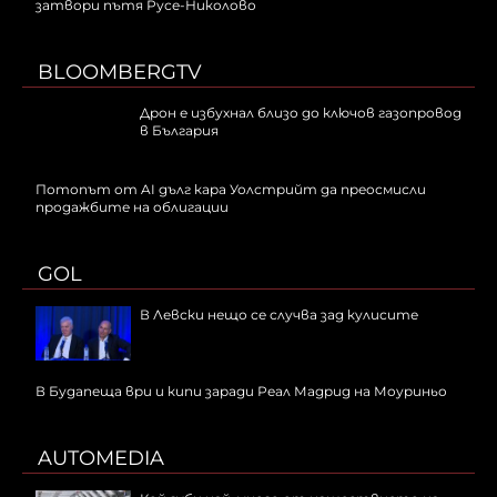
затвори пътя Русе-Николово
BLOOMBERGTV
Дрон е избухнал близо до ключов газопровод
в България
Потопът от AI дълг кара Уолстрийт да преосмисли
продажбите на облигации
GOL
В Левски нещо се случва зад кулисите
В Будапеща ври и кипи заради Реал Мадрид на Моуриньо
AUTOMEDIA