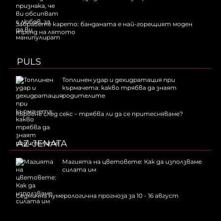
Забравете карето: банданата е най-горещият моден
тренд на лятото
PULS
Топлинен удар и дехидратация при
кърмачета: какво трябва да знаят
родителите
Кървене след секс – трябва ли да се притесняваме?
AZ-JENATA
Магията на цветовете: Как да използваме
силата им
Седмична нумерологична прогноза за 10 - 16 август