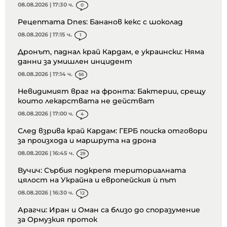
08.08.2026 | 17:30 ч.
0
Рецептата Dnes: Бананов кекс с шоколад
08.08.2026 | 17:15 ч.
1
Дронът, паднал край Кардам, е украински: Няма
данни за умишлен инцидент
08.08.2026 | 17:14 ч.
56
Невидимият враг на фронта: Бактерии, срещу
които лекарствата не действат
08.08.2026 | 17:00 ч.
4
След взрива край Кардам: ГЕРБ поиска отговори
за произхода и маршрута на дрона
08.08.2026 | 16:45 ч.
29
Вучич: Сърбия подкрепя териториалната
цялост на Украйна и европейския ѝ път
08.08.2026 | 16:30 ч.
12
Арагчи: Иран и Оман са близо до споразумение
за Ормузкия проток