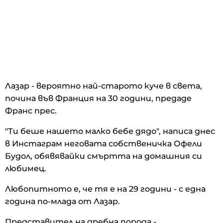
Лазар - вероятно най-старото куче в света,
почина във Франция на 30 години, предаде
Франс прес.
"Ти беше нашето малко бебе дядо", написа днес
в Инстаграм неговата собственичка Офели
Будол, обявявайки смъртта на домашния си
любимец.
Любопитното е, че тя е на 29 години - с една
година по-млада от Лазар.
Представител на дребна порода -