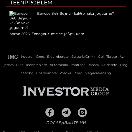
TEENPROBLEM
Венера във Везни - какво чака зодиите?
Лято 2026: Еспадрилите се завръщат
Investor
Dnes
Bloombergtv
Bulgaria On Air
Gol
Tialoto
Az-
jenata
Puls
Teenproblem
Automedia
Imoti.net
Rabota
Az-deteto
Blog
Start.bg
Chernomore
Posoka
Boec
Megavselena.bg
ПОСЛЕДВАЙТЕ НИ