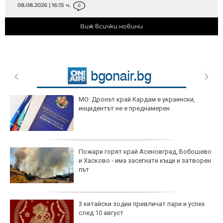
08.08.2026 | 16:15 ч.
0
Виж всички новини
МО: Дронът край Кардам е украински,
инцидентът не е преднамерен
Пожари горят край Асеновград, Бобошево
и Хасково - има засегнати къщи и затворен
път
3 китайски зодии привличат пари и успех
след 10 август