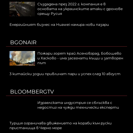
Създадена през 2022 г. компания е в
основата на украинските атаки с дронове
срещу Русия
Енергийният бизнес на Huawei намира нови пазари
BGONAIR
Пожари горят край Асеновград, Бобошево
и Хасково - има засегнати къщи и затворен
път
3 китайски зодии привличат пари и успех след 10 август
BLOOMBERGTV
Израелската индустрия се сблъсква с
недостиг на чужди технически експерти
Турция ограничава движението на кораби към руски
пристанища в Черно море