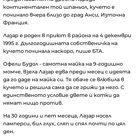
континентален той шпаньол, кучето е
починало вчера близо до град Анси, Източна
Франция.
Лазар е роден в приют в района на 4 декември
1995 г. Дългогодишната собственичка на
кучето починала наскоро, пише БТА.
Офели Будол - самотна майка на 9-годишно
момче, взела Лазар едва преди месец с идеята
да го даде на майка си. Тя обаче се влюбила в
кучето и решила сама да се грижи за него. С
единственото условие двете ѝ котки да
нямат нищо против.
На 30 години и пет месеца, Лазар носел
памперси, бил глух, сляп и спял почти по цял
ден.