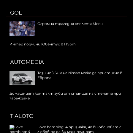
GOL
Огромна трагедия сполетя Меси
Интер подчини Ювентус в Пърт
AUTOMEDIA
Този нов SUV на Nissan може да пристигне в
Европа
Домашният контакт губи от станция на стената при
зареждане
TIALOTO
Love bombing: 4 признака, че ви обсипват с
любов, за да ви манипулират