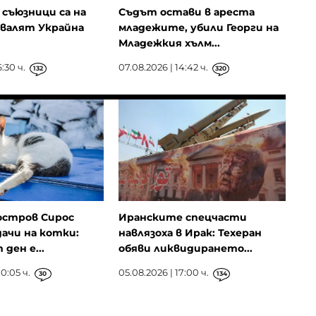
съюзници са на
Съдът остави в ареста
овалят Украйна
младежите, убили Георги на
Младежкия хълм...
:30 ч.
07.08.2026 | 14:42 ч.
132
320
остров Сирос
Иранските спецчасти
ачи на котки:
навлязоха в Ирак: Техеран
ден е...
обяви ликвидирането...
0:05 ч.
05.08.2026 | 17:00 ч.
30
134