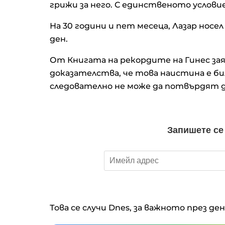
грижи за него. С единственото услов
На 30 години и пет месеца, Лазар носел 
ден.
От Книгата на рекордите на Гинес заяв
доказателства, че това наистина е би
следователно не може да потвърдят д
Това се случи Dnes, за важното през де