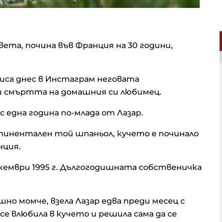
вета, почина във Франция на 30 години,
писа днес в Инстаграм неговата
и смъртта на домашния си любимец.
с една година по-млада от Лазар.
тинентален той шпаньол, кучето е починало
нция.
декември 1995 г. Дългогодишната собственичка
шно момче, взела Лазар едва преди месец с
 се влюбила в кучето и решила сама да се