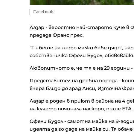
Facebook
Лазар - вероятно най-старото куче в с
предаде Франс прес.
"Ти беше нашето малко бебе дядо", на
собственичка Офели Будол, обявявайк
Любопитното е, че тя е на 29 години - 
Представител на дребна порода - кон
вчера близо до град Анси, Източна Фра
Лазар е роден в приют в района на 4 
на кучето починала наскоро, пише БТА.
Офели Будол - самотна майка на 9-годи
идеята да го даде на майка си. Тя обаче