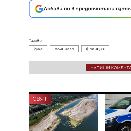
Добави ни в предпочитани източ
Тагове:
куче
починало
Франция
НАПИШИ КОМЕНТ
СВЯТ