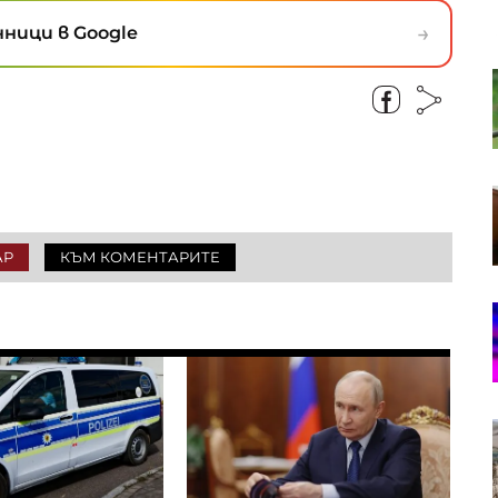
→
ници в Google
Има четирима ранени при
среднощните руски удари по
Киев
Зеленски за първи път посещава
Сърбия на фона на
отслабващото руско влияние в
Белград
АР
КЪМ КОМЕНТАРИТЕ
Германски стартъп разработва
дрехи, които възпрепятстват AI
камерите за наблюдение
Фед трябва да започне да се
вслушва в мнението на
обикновените хора