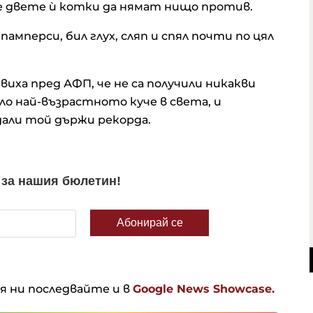
ие двете ѝ котки да нямат нищо против.
памперси, бил глух, сляп и спял почти по цял
иха пред АФП, че не са получили никакви
ло най-възрастното куче в света, и
али той държи рекорда.
ня ни последвайте и в
Google News Showcase.