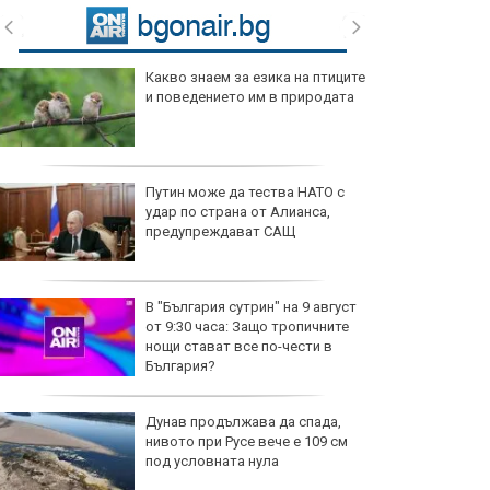
Какво знаем за езика на птиците
и поведението им в природата
Путин може да тества НАТО с
удар по страна от Алианса,
предупреждават САЩ
В "България сутрин" на 9 август
от 9:30 часа: Защо тропичните
нощи стават все по-чести в
България?
Дунав продължава да спада,
нивото при Русе вече е 109 см
под условната нула