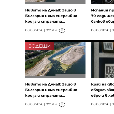
Нивото на Дунав: Защо в
Испания пр
България няма енергийна
70-годишен
криза и страната...
банков обир
08.08.2026 | 09:31 ч.
08.08.2026 | 0
21
ВОДЕЩИ
Нивото на Дунав: Защо в
Край на д
България няма енергийна
обозначава
криза и страната...
евро и в ле
08.08.2026 | 09:31 ч.
08.08.2026 | 0
21