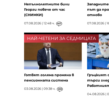
Непълнолетните били
Западните 
Георги повече от час
път да пр
(СНИМКИ)
отново
07.08.2026 | 12:48 ч.
07.08.2026 | 16
467
НАЙ-ЧЕТЕНИ ЗА СЕДМИЦАТА
Готвят голяма промяна в
Гръцкият 
пенсионната система
търси глед
Работният 
03.08.2026 | 09:38 ч.
206
04.08.2026 | 0