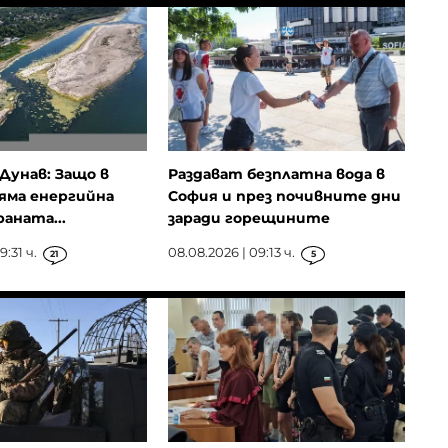
Дунав: Защо в
Раздават безплатна вода в
яма енергийна
София и през почивните дни
аната...
заради горещините
9:31 ч.
08.08.2026 | 09:13 ч.
21
5