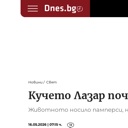
Новини
Свят
Кучето Лазар поч
Животното носило памперси, не
16.05.2026 | 07:15 ч.
12