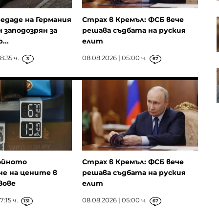
едаде на Германия
Страх в Кремъл: ФСБ вече
S&P 500 записа нов рекорд в
 заподозрян за
решава съдбата на руския
очакване на отварянето на
Ормузкия проток
...
елит
8:35 ч.
08.08.2026 | 05:00 ч.
3
67
Кадър на деня за 7 август
войното
Страх в Кремъл: ФСБ вече
не на цените в
решава съдбата на руския
вове
елит
7:15 ч.
08.08.2026 | 05:00 ч.
131
67