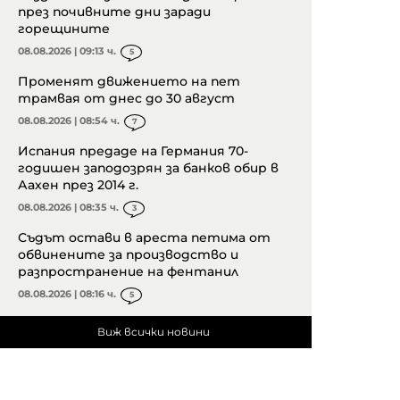
през почивните дни заради
горещините
08.08.2026 | 09:13 ч.
5
Променят движението на пет
трамвая от днес до 30 август
08.08.2026 | 08:54 ч.
7
Испания предаде на Германия 70-
годишен заподозрян за банков обир в
Аахен през 2014 г.
08.08.2026 | 08:35 ч.
3
Съдът остави в ареста петима от
обвинените за производство и
разпространение на фентанил
08.08.2026 | 08:16 ч.
5
Виж всички новини