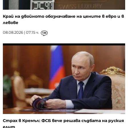
Край на двойното обозначаване на цените в евро и в
левове
08.08.2026 | 07:15 ч.
136
Страх в Кремъл: ФСБ вече решава съдбата на руския
елит