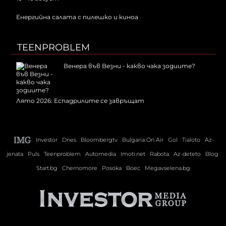
Енергийна салата с пилешко и киноа
TEENPROBLEM
Венера във Везни - какво чака зодиите?
Лято 2026: Еспадрилите се завръщат
Investor
Dnes
Bloombergtv
Bulgaria On Air
Gol
Tialoto
Az-
jenata
Puls
Teenproblem
Automedia
Imoti.net
Rabota
Az-deteto
Blog
Start.bg
Chernomore
Posoka
Boec
Megavselena.bg