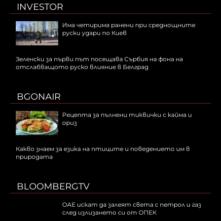
INVESTOR
Има четирима ранени при среднощните
руски удари по Киев
Зеленски за първи път посещава Сърбия на фона на
отслабващото руско влияние в Белград
BGONAIR
Рецепта за пълнени тиквички с кайма и
ориз
Какво знаем за езика на птиците и поведението им в
природата
BLOOMBERGTV
ОАЕ искат да залеят света с петрол и газ
след излизането си от ОПЕК