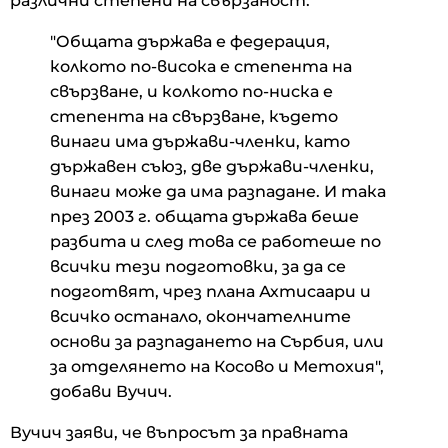
различни степени на свързаност.
"Общата държава е федерация,
колкото по-висока е степента на
свързване, и колкото по-ниска е
степента на свързване, където
винаги има държави-членки, като
държавен съюз, две държави-членки,
винаги може да има разпадане. И така
през 2003 г. общата държава беше
разбита и след това се работеше по
всички тези подготовки, за да се
подготвят, чрез плана Ахтисаари и
всичко останало, окончателните
основи за разпадането на Сърбия, или
за отделянето на Косово и Метохия",
добави Вучич.
Вучич заяви, че въпросът за правната