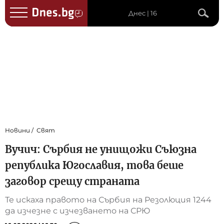
Днес | 16
Новини
Свят
Вучич: Сърбия не унищожи Съюзна
република Югославия, това беше
заговор срещу страната
Те искаха правото на Сърбия на Резолюция 1244
да изчезне с изчезването на СРЮ