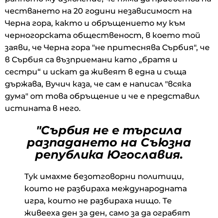
честването на 20 години независимост на
Черна гора, както и обръщението му към
черногорската общественост, в което той
заяви, че Черна гора "не притеснява Сърбия", че
в Сърбия са възприемани като „братя и
сестри“ и искат да живеят в една и съща
държава, Вучич каза, че сам е написал "всяка
дума" от това обръщение и че е представил
истината в него.
"Сърбия не е търсила
разпадането на Съюзна
република Югославия.
Тук имахме безотговорни политици,
които не разбираха международната
игра, които не разбираха нищо. Те
живееха ден за ден, само за да ограбят