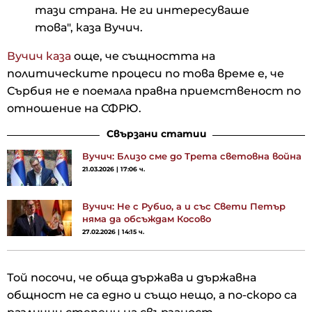
тази страна. Не ги интересуваше
това", каза Вучич.
Вучич каза
още, че същността на
политическите процеси по това време е, че
Сърбия не е поемала правна приемственост по
отношение на СФРЮ.
Свързани статии
Вучич: Близо сме до Трета световна война
21.03.2026 | 17:06 ч.
Вучич: Не с Рубио, а и със Свети Петър
няма да обсъждам Косово
27.02.2026 | 14:15 ч.
Той посочи, че обща държава и държавна
общност не са едно и също нещо, а по-скоро са