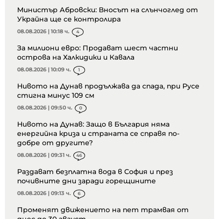
Министър Абровски: Вносът на слънчоглед от
Украйна ще се контролира
08.08.2026 | 10:18 ч.
4
За милиони евро: Продават шест частни
острова на Халкидики и Кавала
08.08.2026 | 10:09 ч.
1
Нивото на Дунав продължава да спада, при Русе
стигна минус 109 см
08.08.2026 | 09:50 ч.
0
Нивото на Дунав: Защо в България няма
енергийна криза и страната се справя по-
добре от другите?
08.08.2026 | 09:31 ч.
46
Раздават безплатна вода в София и през
почивните дни заради горещините
08.08.2026 | 09:13 ч.
6
Променят движението на пет трамвая от
днес до 30 август