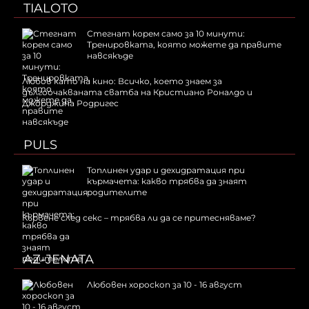
TIALOTO
Стегнат корем само за 10 минути:
Тренировката, която можете да правите
навсякъде
Любов като на кино: Всичко, което знаем за
дългоочакваната сватба на Кристиано Роналдо и
Джорджина Родригес
PULS
Топлинен удар и дехидратация при
кърмачета: какво трябва да знаят
родителите
Кървене след секс – трябва ли да се притесняваме?
AZ-JENATA
Любовен хороскоп за 10 - 16 август