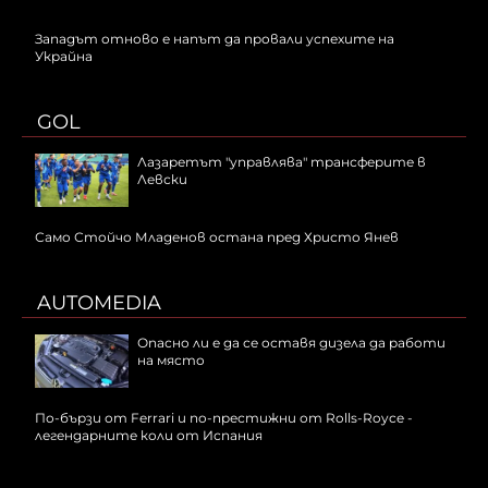
Западът отново е напът да провали успехите на
Украйна
GOL
Лазаретът "управлява" трансферите в
Левски
Само Стойчо Младенов остана пред Христо Янев
AUTOMEDIA
Опасно ли е да се оставя дизела да работи
на място
По-бързи от Ferrari и по-престижни от Rolls-Royce -
легендарните коли от Испания