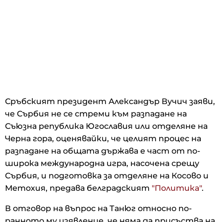
Сръбският президент Александър Вучич заяви,
че Сърбия не се стреми към разпадане на
Съюзна република Югославия или отделяне на
Черна гора, оценявайки, че целият процес на
разпадане на общата държава е част от по-
широка международна игра, насочена срещу
Сърбия, и подготовка за отделяне на Косово и
Метохия, предава белградският
"Политика"
.
В отговор на въпрос на Танюг относно по-
ранното му изявление, че няма да присъства на