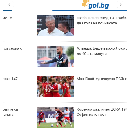
Любо Пенев след 1:3: Трябваше да водим с
два гола на почивката
Алвеша: Беше важно Локо да не ни поведе
до 40-ата минута
Ман Юнайтед изпусна ПСЖ в Швеция
Коренно различен ЦСКА 1948 удари Локо
София като гост