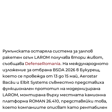
Румънската остаряла система за залпов
ракетен огън LAROM получава втори живот,
съобщава
DefenseRomania
. На международното
изложение за отбрана BSDA 2026 в Букурещ,
което се провежда от 13 до 15 май, Aerostar
Bacău и Elbit Systems съвместно представиха
функционален прототип на модернизирана
LAROM, монтирана върху местната камионна
платформа ROMAN 26.410, представяйки това,
което компаниите описват като рентабилен