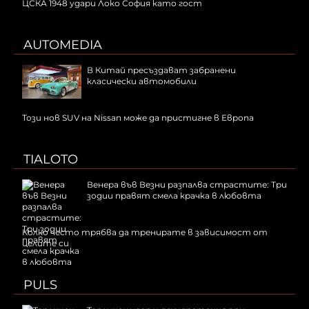
ЦСКА 1948 удари Локо София като гост
AUTOMEDIA
В Китай пресъздават забранени
класически автомобили
Този нов SUV на Nissan може да пристигне в Европа
TIALOTO
Венера във Везни разпалва страстите: Три
зодии правят смела крачка в любовта
Колко често трябва да тренирате в зависимост от
целите си
PULS