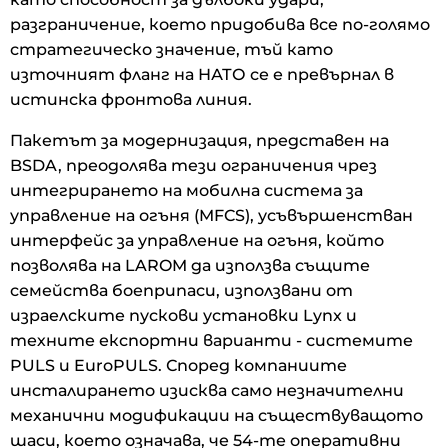
разграничение, което придобива все по-голямо
стратегическо значение, тъй като
източният фланг на НАТО се е превърнал в
истинска фронтова линия.
Пакетът за модернизация, представен на
BSDA, преодолява тези ограничения чрез
интегрирането на мобилна система за
управление на огъня (MFCS), усъвършенстван
интерфейс за управление на огъня, който
позволява на LAROM да използва същите
семейства боеприпаси, използвани от
израелските пускови установки Lynx и
техните експортни варианти - системите
PULS и EuroPULS. Според компаниите
инсталирането изисква само незначителни
механични модификации на съществуващото
шаси, което означава, че 54-те оперативни