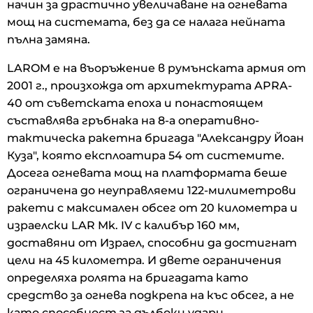
начин за драстично увеличаване на огневата
мощ на системата, без да се налага нейната
пълна замяна.
LAROM е на въоръжение в румънската армия от
2001 г., произхожда от архитектурата APRA-
40 от съветската епоха и понастоящем
съставлява гръбнака на 8-а оперативно-
тактическа ракетна бригада "Александру Йоан
Куза", която експлоатира 54 от системите.
Досега огневата мощ на платформата беше
ограничена до неуправляеми 122-милиметрови
ракети с максимален обсег от 20 километра и
израелски LAR Mk. IV с калибър 160 мм,
доставяни от Израел, способни да достигнат
цели на 45 километра. И двете ограничения
определяха ролята на бригадата като
средство за огнева подкрепа на къс обсег, а не
като способност за дълбоки удари,