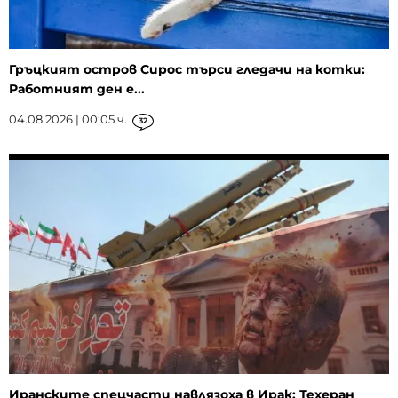
Гръцкият остров Сирос търси гледачи на котки:
Работният ден е...
04.08.2026 | 00:05 ч.
32
Иранските спецчасти навлязоха в Ирак: Техеран