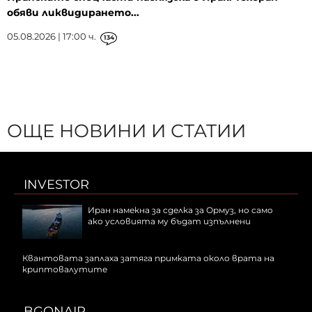
обяви ликвидирането...
05.08.2026 | 17:00 ч.
134
ОЩЕ НОВИНИ И СТАТИИ
INVESTOR
Иран намекна за сделка за Ормуз, но само
ако условията му бъдат изпълнени
Квантовата заплаха затяга примката около врата на
криптовалутите
BGONAIR