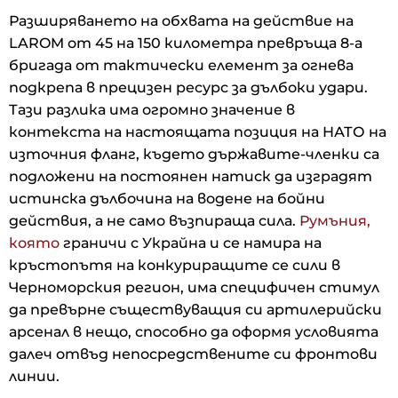
Разширяването на обхвата на действие на
LAROM от 45 на 150 километра превръща 8-а
бригада от тактически елемент за огнева
подкрепа в прецизен ресурс за дълбоки удари.
Тази разлика има огромно значение в
контекста на настоящата позиция на НАТО на
източния фланг, където държавите-членки са
подложени на постоянен натиск да изградят
истинска дълбочина на водене на бойни
действия, а не само възпираща сила.
Румъния,
която
граничи с Украйна и се намира на
кръстопътя на конкуриращите се сили в
Черноморския регион, има специфичен стимул
да превърне съществуващия си артилерийски
арсенал в нещо, способно да оформя условията
далеч отвъд непосредствените си фронтови
линии.