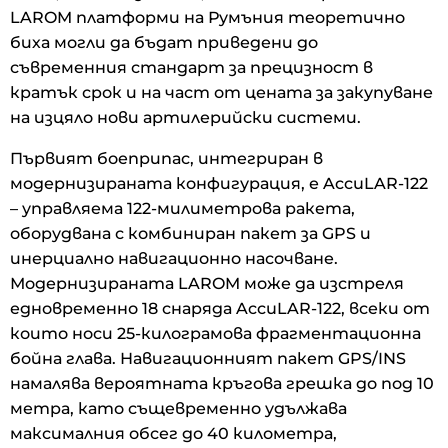
LAROM платформи на Румъния теоретично
биха могли да бъдат приведени до
съвременния стандарт за прецизност в
кратък срок и на част от цената за закупуване
на изцяло нови артилерийски системи.
Първият боеприпас, интегриран в
модернизираната конфигурация, е AccuLAR-122
– управляема 122-милиметрова ракета,
оборудвана с комбиниран пакет за GPS и
инерциално навигационно насочване.
Модернизираната LAROM може да изстреля
едновременно 18 снаряда AccuLAR-122, всеки от
които носи 25-килограмова фрагментационна
бойна глава. Навигационният пакет GPS/INS
намалява вероятната кръгова грешка до под 10
метра, като същевременно удължава
максималния обсег до 40 километра,