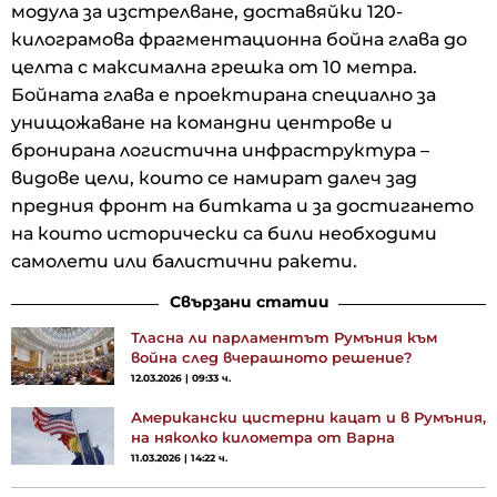
модула за изстрелване, доставяйки 120-
килограмова фрагментационна бойна глава до
целта с максимална грешка от 10 метра.
Бойната глава е проектирана специално за
унищожаване на командни центрове и
бронирана логистична инфраструктура –
видове цели, които се намират далеч зад
предния фронт на битката и за достигането
на които исторически са били необходими
самолети или балистични ракети.
Свързани статии
Тласна ли парламентът Румъния към
война след вчерашното решение?
12.03.2026 | 09:33 ч.
Американски цистерни кацат и в Румъния,
на няколко километра от Варна
11.03.2026 | 14:22 ч.