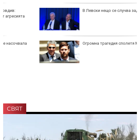
В Левски нещо се случва зад кулисите
Огромна трагедия сполетя Меси
СВЯТ