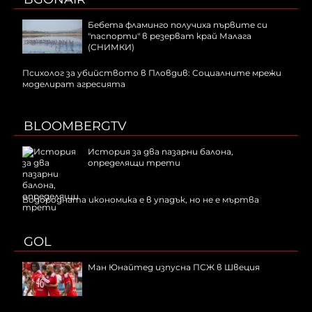
Бебета фламинго получиха първите си
"паспорти" в резерват край Малага
(СНИМКИ)
Психолог за убийството в Пловдив: Социалните мрежи
моделират агресията
BLOOMBERGTV
История за два пазарни балона,
определящи трети
Водородната икономика е в упадък, но не е мъртва
GOL
Ман Юнайтед изпусна ПСЖ в Швеция