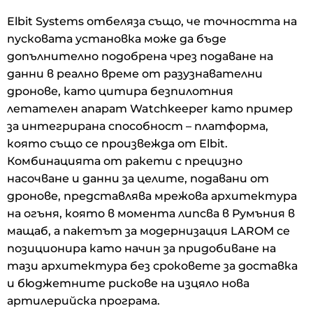
Elbit Systems отбеляза също, че точността на
пусковата установка може да бъде
допълнително подобрена чрез подаване на
данни в реално време от разузнавателни
дронове, като цитира безпилотния
летателен апарат Watchkeeper като пример
за интегрирана способност – платформа,
която също се произвежда от Elbit.
Комбинацията от ракети с прецизно
насочване и данни за целите, подавани от
дронове, представлява мрежова архитектура
на огъня, която в момента липсва в Румъния в
мащаб, а пакетът за модернизация LAROM се
позиционира като начин за придобиване на
тази архитектура без сроковете за доставка
и бюджетните рискове на изцяло нова
артилерийска програма.