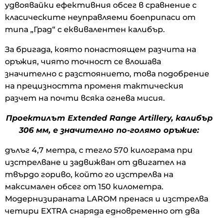
удвоявайки ефективния обсег в сравнение с
класическите неуправляеми боеприпаси от
типа „Град“ с еквивалентен калибър.
За бригада, която понастоящем разчита на
оръжия, чиято точност се влошава
значително с разстоянието, това подобрение
на прецизността променя тактическия
разчет на почти всяка огнева мисия.
Проектилът Extended Range Artillery, калибър
306 мм, е значително по-голямо оръжие:
дълъг 4,7 метра, с тегло 570 килограма при
изстрелване и задвижван от двигател на
твърдо гориво, който го изстрелва на
максимален обсег от 150 километра.
Модернизираната LAROM пренася и изстрелва
четири EXTRA снаряда едновременно от два