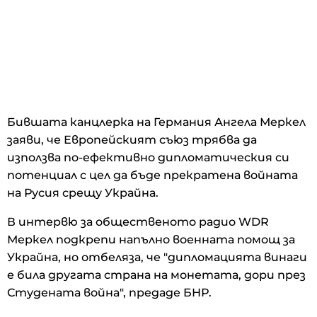
Бившата канцлерка на Германия Ангела Меркел
заяви, че Европейският съюз трябва да
използва по-ефективно дипломатическия си
потенциал с цел да бъде прекратена войната
на Русия срещу Украйна.
В интервю за общественото радио WDR
Меркел подкрепи напълно военната помощ за
Украйна, но отбеляза, че "дипломацията винаги
е била другата страна на монетата, дори през
Студената война", предаде БНР.