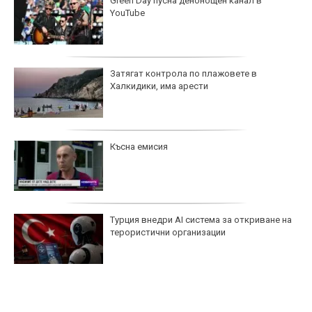
Green Day пусна денонощен канал в
YouTube
Затягат контрола по плажовете в
Халкидики, има арести
Късна емисия
Турция внедри AI система за откриване на
терористични организации