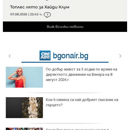
Топлес лято за Хайди Клум
07.08.2026 | 22:45 ч.
3
Виж всички новини
По-добър живот за 3 зодии по време на
директното движение на Венера на 8
август 2026 г.
Кои 6 семена са най-добрият съюзник на
сърцето?