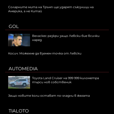
Соларните мита на Тръмп ще ударят съюзници на
Америка, а не Китай
GOL
Веласкес разкри защо Левски бие всички
наред
Косич: Можехме да вземем точка от Левски
AUTOMEDIA
Toyota Land Cruiser на 999 999 километра
търси нов собственик
Защо новите коли остават по-хладни в жегата
TIALOTO