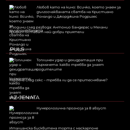
Любов като на кино: Всичко, което знаем за
дългоочакваната сватба на Кристиано
Роналдо и Джорджина Родригес
11 години след развода: Антонио Бандерас и Мелани
Грифит остават най-добри приятели
PULS
Топлинен удар и дехидратация при
кърмачета: какво трябва да знаят
родителите
Кървене след секс – трябва ли да се притесняваме?
AZ-JENATA
Нумерологична прогноза за 8 август
Италианска бисквитена торта с маскарпоне