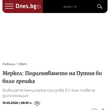
Днес | 4
Новини
Свят
Меркел: Подценяването на Путин би
било грешка
Бившата канцлерка призова ЕС към повече
дипломация
19.05.2026 | 08:35 ч.
116