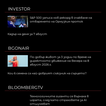
INVESTOR
S&P 500 записа нов рекорд в очакване на
отварянето на Ормузкия проток
Кадър на деня за 7 август
BGONAIR
По-добър живот за 3 зодии по време на
директното движение на Венера на 8
август 2026 г.
Кои 6 семена са най-добрият съюзник на сърцето?
BLOOMBERGTV
Технологичните гиганти се върнаха в
играта, след като страховете за AI
отшумяват