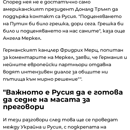
Според нея не е достатъчно само
американският президент Доналд Тръмп да
поддържа контакт са Русия. "Подценяването
на Путин би било грешка, дори сега. Грешка би
било и подценяването на нас самите", каза още
Ангела Меркел.
Германският канцлер Фридрих Мерц, попитан
за коментарите на Меркел, заяви, че Германия и
нейните европейски партньори отдавна
водят интензивен диалог за общите ни
пътища към мирно решение"".
"Важното е Русия да е готова
да седне на масата за
преговори
И тези разговори след това ще се проведат
между Украйна и Русия, с подкрепата на