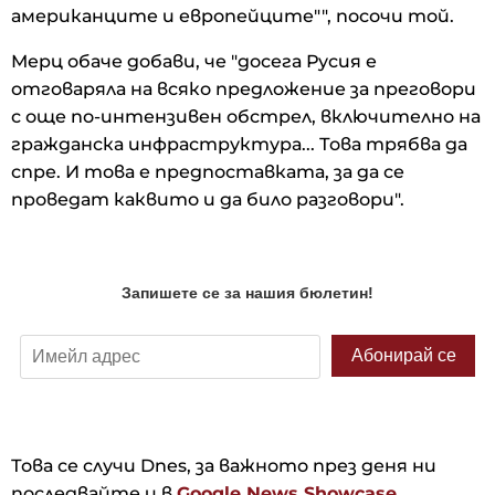
американците и европейците"", посочи той.
Мерц обаче добави, че "досега Русия е
отговаряла на всяко предложение за преговори
с още по-интензивен обстрел, включително на
гражданска инфраструктура... Това трябва да
спре. И това е предпоставката, за да се
проведат каквито и да било разговори".
Това се случи Dnes, за важното през деня ни
последвайте и в
Google News Showcase.