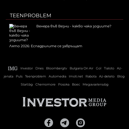
TEENPROBLEM
Венера във Везни - какво чака зодиите?
Лято 2026: Еспадрилите се завръщат
Investor
Dnes
Bloombergtv
Bulgaria On Air
Gol
Tialoto
Az-
jenata
Puls
Teenproblem
Automedia
Imoti.net
Rabota
Az-deteto
Blog
Start.bg
Chernomore
Posoka
Boec
Megavselena.bg