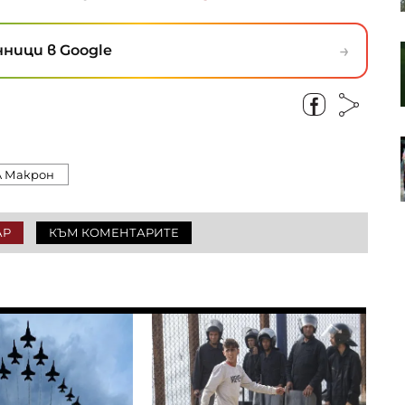
коридор
→
ници в Google
Кадър на деня за 6 август
Американските борсови индекси
са в отстъпление, петролът
 Макрон
отново се устреми нагоре
АР
КЪМ КОМЕНТАРИТЕ