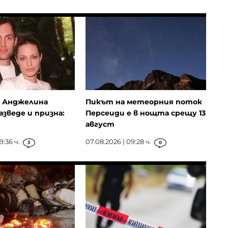
 Анджелина
Пикът на метеорния поток
азведе и призна:
Персеиди е в нощта срещу 13
август
9:36 ч.
07.08.2026 | 09:28 ч.
3
0