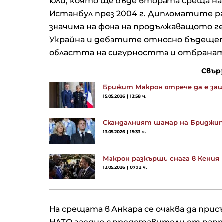
юли, която ще бъде втората среща на 
Истанбул през 2004 г. Дипломатите 
значима на фона на продължаващото г
Украйна и дебатите относно бъдеще
областта на сигурността и отбранат
Свър
Брижит Макрон отрече да е заш
15.05.2026 | 13:58 ч.
Скандалният шамар на Бриджит
13.05.2026 | 15:33 ч.
Макрон разкърши снага в Кени
13.05.2026 | 07:12 ч.
На срещата в Анкара се очаква да при
НАТО заедно с представители от пар