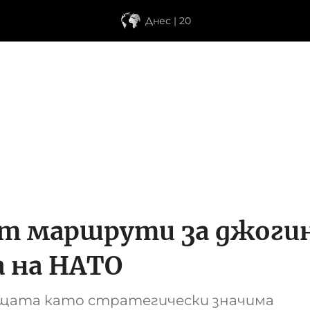
Днес | 20
ат маршрути за джогин
а на НАТО
щата като стратегически значима