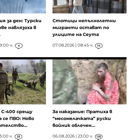
ия за ден: Турски
Стотици непълнолетни
ове навлязоха в
мигранти остават по
.
улиците на Сеута
9:00 ч.
07.08.2026 | 08:45 ч.
4
14
 С-400 срещу
За наказание: Пратиха в
 се ПВО: Ново
“месомелачката” руски
телство...
войник облечен...
5:00 ч.
06.08.2026 | 23:00 ч.
33
135