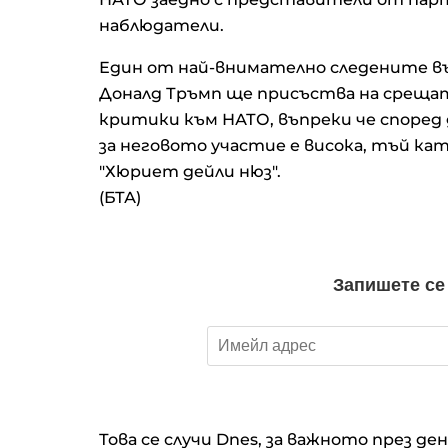
наблюдатели.
Един от най-внимателно следените в
Доналд Тръмп ще присъства на среща
критики към НАТО, въпреки че споре
за неговото участие е висока, тъй кат
"Хюриет дейли нюз".
(БТА)
Това се случи Dnes, за важното през де