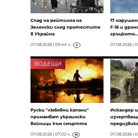
Спад на рейтинга на
17 нарушен
Зеленски след протестите
F-16 и дрон
в Украйна
гръцкото..
07.08.2026 | 09:44 ч.
07.08.2026 | 0
0
ВОДЕЩИ
Руски "любовни капани"
Искандер и
примамват украински
изчерпваща
войници към смъртта
предизвика
07.08.2026 | 07:02 ч.
07.08.2026 | 0
38