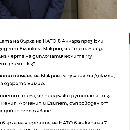
та на върха на НАТО в Анкара през юли
зидент Еманюел Макрон, чийто навик да
лна черта на дипломатическите му
т дейли нюз".
ото тичане на Макрон са долината Дикмен,
а езерото Еймир.
нието с това, че продължи рутината си за
 Кения, Армения и Египет, съпроводен от
медийно отразяване.
 върха на лидерите на НАТО в Анкара на 7