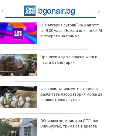
В "България сутрин" на 8 август
от 9:30 часа: Помага или пречи AI
в сферата на грима?
Оранжев код за опасни жеги в
части от България
Фентанилът измества хероина,
разбитата лаборатория може да
е единствената у нас
Обвиниха четирима за ОПГ във
ВиК-Бургас, трима са в ареста