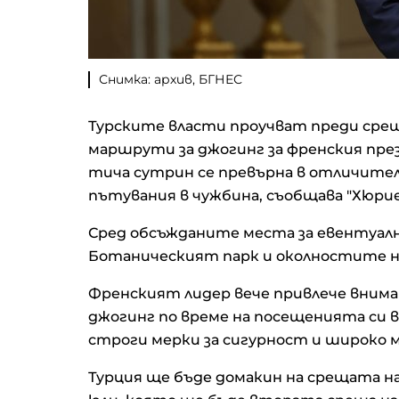
Снимка: архив, БГНЕС
Турските власти проучват преди среща
маршрути за джогинг за френския пре
тича сутрин се превърна в отличите
пътувания в чужбина, съобщава "Хюрие
Сред обсъжданите места за евентуалн
Ботаническият парк и околностите н
Френският лидер вече привлече внима
джогинг по време на посещенията си в
строги мерки за сигурност и широко 
Турция ще бъде домакин на срещата на