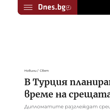
Новини
Свят
В Турция планир
време на срещат
Дипломатите разглеждат сре