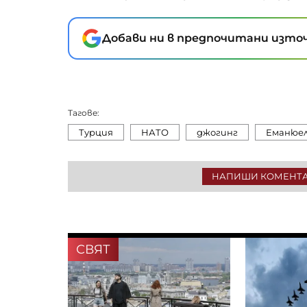
Добави ни в предпочитани източ
Тагове:
Турция
НАТО
джогинг
Еманюел
НАПИШИ КОМЕНТ
СВЯТ