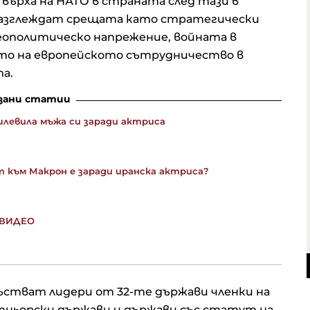
върха на НАТО в страната след тази в
разглеждат срещата като стратегически
еополитическо напрежение, войната в
то на европейското сътрудничество в
а.
зани статии
левила мъжа си заради актриса
 към Макрон е заради иранска актриса?
я ВИДЕО
състват лидери от 32-те държави членки на
тньорски държави и държави със статут на