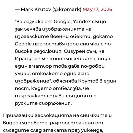
— Mark Krutov (@kromark)
May 17, 2026
"За разлика от Google, Yandex също
замъглява изображенията на
израелските военни обекти, докато
Google предоставя дори снимки с по-
висока резолюция. Сигурен съм, че
Иран знае местоположенията, но за
един аматьор това дава по-добри
улики, отколкото едно ясно
изображение", обяснява Крутов в един
пост, където отбелязва, че
търсачката прави същото и с
руските съоръжения.
Прилагайки геолокацията на снимките и
видеоклиповете, разпространени от
съседите след атаката през уикенда,