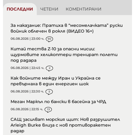
ПОСЛЕДНИ
ЧЕТЕНИ
КОМЕНТИРАНИ
За наказание: Пратиха в “месомелачката” руски
войник облечен в рокля (ВИДЕО 16+)
06.08.2026 | 23:00 ч.
90
Китай тества Z-10 за опасни мисии:
щурмовите хеликоптери тренират полети
под радара
06.08.2026 | 22:45 ч.
2
Как войните между Иран и Украйна се
превърнаха в един енергиен шок
06.08.2026 | 22:30 ч.
5
Меган Маркъл по бански в басейна за ЧРД
06.08.2026 | 22:15 ч.
13
САЩ засилват морския щит: Нов разрушител
Arleigh Burke влиза с нов противоракетен
радар