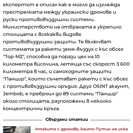
експертът е описал как е могло да изглежда
престрелката между украински дронове и
руски противовъздушни системи.
Министерството на отбраната е укрепило
столицата с всякакви видове
противовъздушни защити. Те включват
системата за ракети земя-въздух с къс обсег
"Тор-М2", способна да порази цел на 10
километра височина, летяща със скорост 3 600
километра в час, и самоходните защити
"Панцир", които съчетават ракети с къс обсег
с противовъздушни оръдия. Друг OSINT акаунт,
Jembob, е преброил до 89 системи "Панцир"
около столицата, разположени в няколко
концентрични кръга.
Свързани статии
Атаките с дронове, които Путин не иска