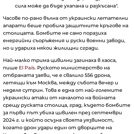
сила може да бъде ухапана и разкъсана".
Часове по-рано вълна от украински летателни
апарати беше пробила защитните кръгове на
столицата. Бомбите не само поразиха
енергийни съоръжения и руски военни заводи,
но и удариха някои жилищни сгради.
Най-малко трима цивилни загинаха в хаоса,
пише
El País
. Руското министерство на
отбраната заяви, че е свалило 556 дрона,
летящи към Москва, между събота вечер и
неделя сутрин. Това е една от най-големите
украински атаки от началото на войната
срещу руската столица, град, където бомбите
за първи път убиха цивилен през септември
2024 г. и който осъзна своята уязвимост,
когато дрон удари един от дворците на