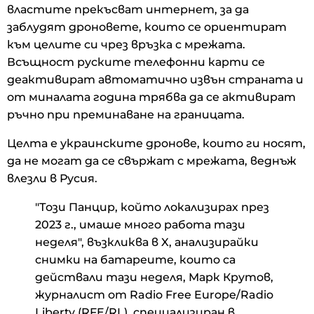
властите прекъсват интернет, за да
заблудят дроновете, които се ориентират
към целите си чрез връзка с мрежата.
Всъщност руските телефонни карти се
деактивират автоматично извън страната и
от миналата година трябва да се активират
ръчно при преминаване на границата.
Целта е украинските дронове, които ги носят,
да не могат да се свържат с мрежата, веднъж
влезли в Русия.
"Този Панцир, който локализирах през
2023 г., имаше много работа тази
неделя", възкликва в X, анализирайки
снимки на батареите, които са
действали тази неделя, Марк Крутов,
журналист от Radio Free Europe/Radio
Liberty (RFE/RL), специализиран в