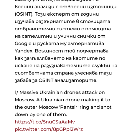
военни анализи с отворени източници
(OSINT). Този експерт от години
изучава разгърнатите в столицата
отбранителни системи с помощта
на сателитни и улични снимки от
Google и руската му алтернатива
Yandex. Всъщност той подчертава
как замъгляването на картите по
искане на разузнавателните служби на
съответната страна улеснява тази
забава за OSINT анализаторите.
1/ Massive Ukrainian drones attack on
Moscow. A Ukrainian drone making it to
the outer Moscow 'Pantsir' ring and shot
down by one of them.
https://t.co/5nuCSaAaMv
pic.twitter.com/8pGPpi2Wrz