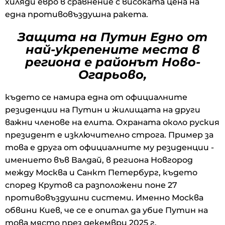
хиляди евро в сравнение с високата цена на
една противовъздушна ракета.
Защита на Путин Едно от
най-укрепените места в
региона е районът Ново-
Огарьово,
където се намира една от официалните
резиденции на Путин и жилищата на други
важни членове на елита. Охраната около руския
президент е изключително строга. Пример за
това е друга от официалните му резиденции -
имението във Валдай, в региона Новгород
между Москва и Санкт Петербург, където
според Крутов са разположени поне 27
противовъздушни системи. Именно Москва
обвини Киев, че се е опитал да убие Путин на
това място през декември 2025 г.