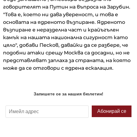
говорителят на Путин на въпроса на Зарубин.
"Това е, което ни дава увереност, и това е
основата на ядреното възпиране. Ядреното
възпиране е неразделна част и крайъгълен
камък на нашата национална сигурност като
цяло", добави Песков, давайки да се разбере, че
подобни атаки срещу Москва са досадни, но не
представляват заплаха за страната, на която
може да се отговори с ядрена ескалация.