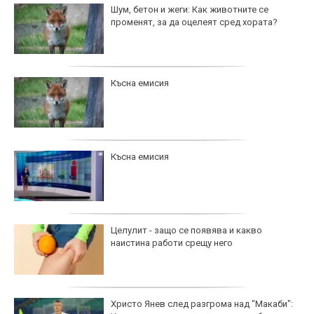
Шум, бетон и жеги: Как животните се
променят, за да оцелеят сред хората?
Късна емисия
Късна емисия
Целулит - защо се появява и какво
наистина работи срещу него
Христо Янев след разгрома над "Макаби":