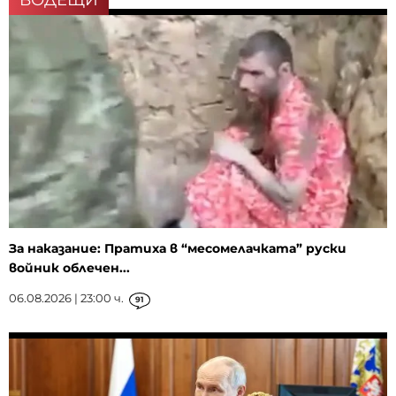
За наказание: Пратиха в “месомелачката” руски
войник облечен...
06.08.2026 | 23:00 ч.
91