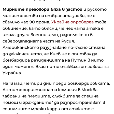
Мирните преговори бяха в застой
и руското
министерство на отбраната заяви, че е
свалило над 90 дрона.
Украйна опроверга
това
обвинение, като обясни, че нейната атака е
имала други военни цели, разположени в
северозападната част на Русия.
Американското разузнаване по-късно стигна
до заключението, че Киев не е опитвал да
бомбардира резиденцията на Путин в нито
един момент. Властите очакваха отговора на
Украйна.
На 13 май, четири дни преди бомбардировката,
Антитерористичната комисия в Москва
забрани на "медиите, службите за спешна
помощ и гражданите" да разпространяват в
социалните мрежи кадри от атаките с