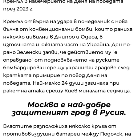
Кремъл в навечерието на Деня на победата
през 2023 г.
Кремъл отвърна на удара в понеделник с нова
вълна от конвенционални бомби, които раниха
няколко цивилни в Днипро и Одеса, в
източната и южната част на Украйна. Ден по-
рано Зеленски заяви, че действието му "е
оправдано" от подновяването на руските
бомбардировки срещу украински градове след
кратката примирие по повод Деня на
победата. Най-малко 24 души загинаха при
ракетна атака срещу Киев миналата седмица.
Москва е най-добре
защитеният град в Русия.
Властите разположиха няколко кръга от
противовъздушни батареи между Подолск, на