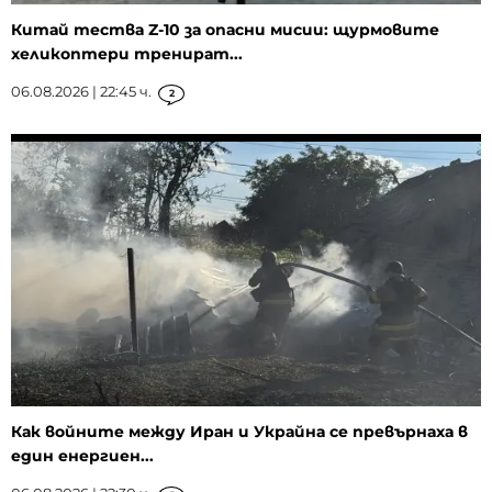
Китай тества Z-10 за опасни мисии: щурмовите
хеликоптери тренират...
06.08.2026 | 22:45 ч.
2
Как войните между Иран и Украйна се превърнаха в
един енергиен...