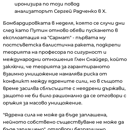
иронизира по този повод
анализаторът Сергей Радченко в X.
Бомбардировката в неделя, която се случи дни
след като Путин отново обяви пускането в
експлоатация на "Сармат" - първата му
постсъветска балистична ракета, подкрепи
теорията на професора по сигурност и
международни отношения Глен Снайдер, който
заключи, че теорията за гарантираното
взаимно унищожение намалява риска от
конфликт между ядрените сили, но в същото
време засилва сблъсъците с неядрени държави,
защото не би било рационално да се отговори с
оръжия за масово унищожение.
"Ядрена сила не може да бъде заплашена,
нейното собствено съществуване не може да
бъде заплашено", отговори безразлично