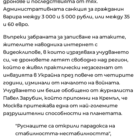
дронове и последствията от тях.
Административната санкция за гражданин
варира между 3 000 и 5 000 рубли, или между 35
и 60 евро.
Въпреки забраната за записване на атаките,
жителите наводниха интернет с
видеоклипове, в които изразяваха учудването
си, че дроновете летят свободно над регион,
който е живял практически незасегнат от
инвазията в Украйна през повече от четирите
години, изминали от началото на войната.
Учудването им беше обобщено от журналиста
Павел Зарубин, който припомни на Кремъл, че
Москва притежава една от най-големите
разрушителни способности на планетата.
"Руснаците са открили парадокса на
стабилността-нестабилността",