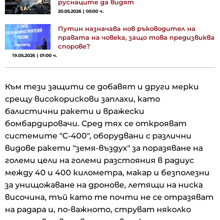
руснаците да видят
20.05.2026 | 05:00 ч.
Путин назначава нов ръководител на
правата на човека, защо това предизвиква
спорове?
19.05.2026 | 01:00 ч.
Към тези защити се добавят и други мерки
срещу високорискови заплахи, като
балистични ракети и вражески
бомбардировачи. Сред тях се открояват
системите "С-400", оборудвани с различни
видове ракети "земя-въздух" за поразяване на
големи цели на големи разстояния в радиус
между 40 и 400 километра, макар и безполезни
за унищожаване на дронове, летящи на ниска
височина, тъй като те почти не се отразяват
на радара и, по-важното, струват няколко