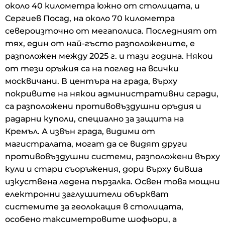
около 40 километра южно от столицата, и
Сергиев Посад, на около 70 километра
североизточно от мегаполиса. Последният от
тях, един от най-гъсто разположените, е
разположен между 2025 г. и тази година. Някои
от тези оръжия са на поглед на всички
москвичани. В центъра на града, върху
покривите на някои административни сгради,
са разположени противовъздушни оръдия и
радарни куполи, специално за защита на
Кремъл. А извън града, видими от
магистралата, могат да се видят други
противовъздушни системи, разположени върху
кули и стари съоръжения, дори върху бивша
изкуствена ледена пързалка. Освен това мощни
електронни заглушители объркват
системите за геолокация в столицата,
особено таксиметровите шофьори, а