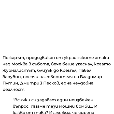
Пожарът, предизвикан от украинските атаки
над Москва в събота, вече беше угаснал, когато
журналистът, близък до Кремъл, Павел
Зарубин, посочи на говорителя на Владимир
Путин, Дмитрий Песков, една неудобна
реалност:
"Всички си задават един неизбежен
въпрос. Имаме тези мощни бомби... И
какво от това? Изглежда, че ядрена