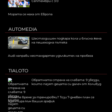
Септември с 3:0
Мората се маха от Европа
AUTOMEDIA
Шестгодишен подкара кола и блъсна жена
на пешеходна пътека
Audi направи нестандартен удължител на пробега
TIALOTO
Обратната страна на славата: 9 звезди,
които пазят децата си далеч от Холивуд
Нямате време за тренировки? Този 7-дневен план се
адаптира към вашия график