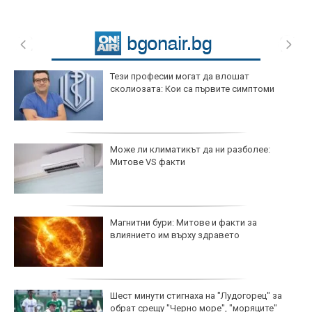
Тези професии могат да влошат
сколиозата: Кои са първите симптоми
Може ли климатикът да ни разболее:
Митове VS факти
Магнитни бури: Митове и факти за
влиянието им върху здравето
Шест минути стигнаха на "Лудогорец" за
обрат срещу "Черно море", "моряците"