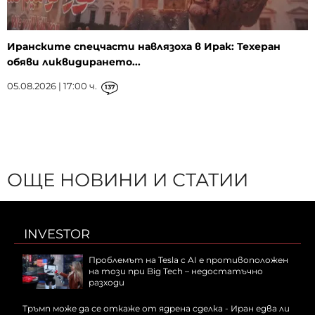
Иранските спецчасти навлязоха в Ирак: Техеран
обяви ликвидирането...
05.08.2026 | 17:00 ч.
137
ОЩЕ НОВИНИ И СТАТИИ
INVESTOR
Проблемът на Tesla с AI е противоположен
на този при Big Tech – недостатъчно
разходи
Тръмп може да се откаже от ядрена сделка - Иран едва ли