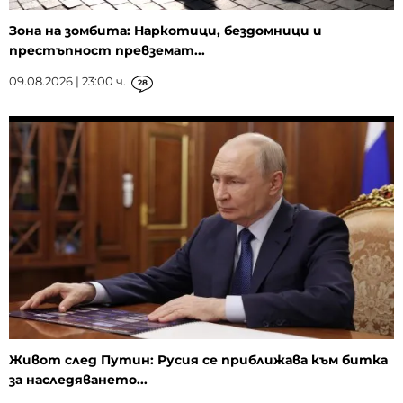
Зона на зомбита: Наркотици, бездомници и
престъпност превземат...
09.08.2026 | 23:00 ч.
28
Живот след Путин: Русия се приближава към битка
за наследяването...