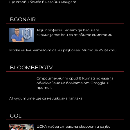
ще сглоби бомба в неговия мандат
BGONAIR
Тези професии могат да влошат
сколиозата: Кои са първите симптоми
Може ли климатикът да ни разболее: Митове VS факти
BLOOMBERGTV
Строителният срив в Китай помага за
облекчаване на болката от Ормузкия
проток
AI лудитите ще са невижданa заплаха
GOL
ЦСКА набра страшна скорост и разби