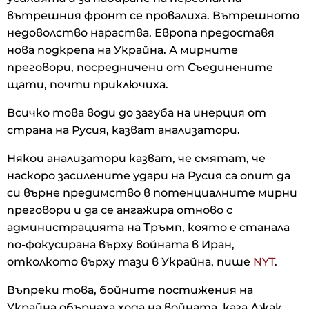
вътрешния фронт се провалиха. Вътрешното
недоволство нараства. Европа предоставя
нова подкрепа на Украйна. А мирните
преговори, посредничени от Съединените
щати, почти приключиха.
Всичко това води до загуба на инерция от
страна на Русия, казват анализатори.
Някои анализатори казват, че смятат, че
наскоро засилените удари на Русия са опит да
си върне предимство в потенциалните мирни
преговори и да се ангажира отново с
администрацията на Тръмп, която е станала
по-фокусирана върху войната в Иран,
отколкото върху тази в Украйна, пише
NYT
.
Въпреки това, бойните постижения на
Украйна обърнаха хода на войната, каза Джак