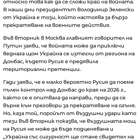
относно това как да се сложи край на войната.
В наши дни президентът Володимир Зеленски
от Украйна е този, който настоява за бързо
прекратяване на военните действия.
Във вторник в Москва главният говорител на
Путин заяви, че войната може да приключи
веднага щом Украйна се изтегли от региона на
Донбас, където Русия е предявила
териториални претенции.
Гади заяви, че е малко вероятно Русия да поеме
пълен контрол над Донбас до края на 2026 г.,
както се е опитвала да направи, преди да се
върне към преговори за прекратяване на огъня.
Но, каза той, поройът от въздушни удари като
тези във вторник показва, че въздушната мощ
на Русия не може да бъде подценявана и
„Украйна със сигурност ще стане свидетел на