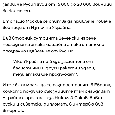
заяви, че Русия губи от 15 000 до 20 000 войници
всеки месец.
Ето защо Москва се опитва да привлече повече
войници от Източна Украйна.
Във вторник сутринта Зеленски нарече
последната атака мащабна атака и напълно
прозрачно изявление от Русия:
"Ако Украйна не бъде защитена от
балистични и други ракетни удари,
тези атаки ще продължат".
И те биха могли да се разпространят в Европа,
колкото по-дълго съюзниците там снабдяват
Украйна с оръжия, каза Николай Соков, бивш
руски и съветски дипломат, в интервю във
вторник.