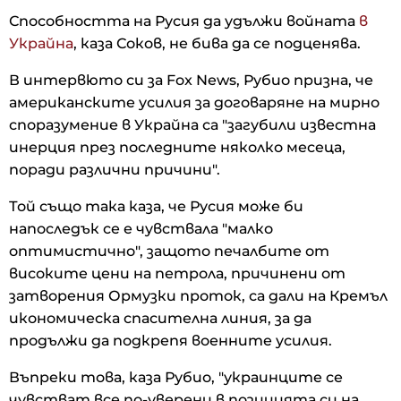
Способността на Русия да удължи войната
в
Украйна
, каза Соков, не бива да се подценява.
В интервюто си за Fox News, Рубио призна, че
американските усилия за договаряне на мирно
споразумение в Украйна са "загубили известна
инерция през последните няколко месеца,
поради различни причини".
Той също така каза, че Русия може би
напоследък се е чувствала "малко
оптимистично", защото печалбите от
високите цени на петрола, причинени от
затворения Ормузки проток, са дали на Кремъл
икономическа спасителна линия, за да
продължи да подкрепя военните усилия.
Въпреки това, каза Рубио, "украинците се
чувстват все по-уверени в позицията си на