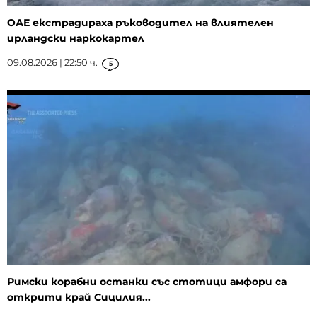
ОАЕ екстрадираха ръководител на влиятелен
ирландски наркокартел
09.08.2026 | 22:50 ч.
5
Римски корабни останки със стотици амфори са
открити край Сицилия...