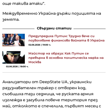
още такива атаки“.
Междувременно Украйна държи позицията на
земята.
Свързани статии
Предупредиха Путин: Трудно вече си
позволяваме финансово войната в Украйна
02.06.2026 | 19:00 ч.
Майстор на образа: Как Путин се
превърна в основна политическа марка на
Москва
02.06.2026 | 18:00 ч.
Анализатори от DeepState UA, украински
разузнавателен тракер с отворен код,
съобщиха тази седмица, че руската армия
изглежда е загубила повече територия през
май, отколкото е спечелила, първият месец с