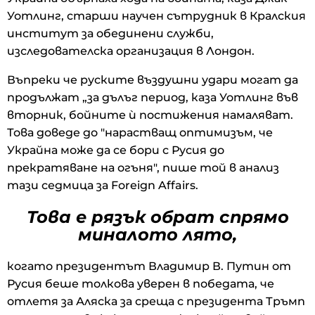
Уотлинг, старши научен сътрудник в Кралския
институт за обединени служби,
изследователска организация в Лондон.
Въпреки че руските въздушни удари могат да
продължат „за дълъг период, каза Уотлинг във
вторник, бойните ѝ постижения намаляват.
Това доведе до "нарастващ оптимизъм, че
Украйна може да се бори с Русия до
прекратяване на огъня", пише той в анализ
тази седмица за Foreign Affairs.
Това е рязък обрат спрямо
миналото лято,
когато президентът Владимир В. Путин от
Русия беше толкова уверен в победата, че
отлетя за Аляска за среща с президента Тръмп