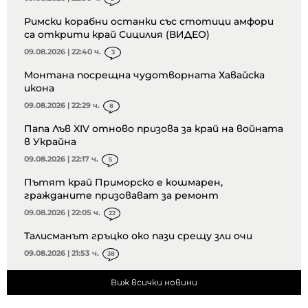
Римски корабни останки със стотици амфори
са открити край Сицилия (ВИДЕО)
09.08.2026 | 22:40 ч.
3
Монтана посрещна чудотворната Хавайска
икона
09.08.2026 | 22:29 ч.
8
Папа Лъв XIV отново призова за край на войната
в Украйна
09.08.2026 | 22:17 ч.
5
Пътят край Приморско е кошмарен,
гражданите призовават за ремонт
09.08.2026 | 22:05 ч.
22
Талисманът гръцко око пази срещу зли очи
09.08.2026 | 21:53 ч.
38
Виж всички новини