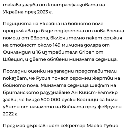
такава загуба от контраофанзивата на
Украйна през 2023 г.
Позицията на Украйна на бойното поле
продължава да бъде подкрепена от нова военна
помощ от Европа, включително пакет оръжия
на стойност около 149 милиона долара от
Финландия и 16 изтребителя Gripen от
Швеция, и двете обявени миналата седмица.
Последни оценки на западни представители
показват, че Русия понася огромни жертви на
бойното поле. Миналата седмица шефът на
британското разузнаване Ан Кийст-Бътлър
заяви, че близо 500 000 руски войници са били
убити от началото на войната през февруари
2022 г.
През май държавният секретар Марко Рубио