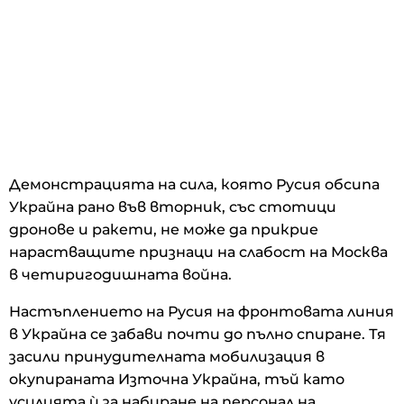
Демонстрацията на сила, която Русия обсипа
Украйна рано във вторник, със стотици
дронове и ракети, не може да прикрие
нарастващите признаци на слабост на Москва
в четиригодишната война.
Настъплението на Русия на фронтовата линия
в Украйна се забави почти до пълно спиране. Тя
засили принудителната мобилизация в
окупираната Източна Украйна, тъй като
усилията ѝ за набиране на персонал на