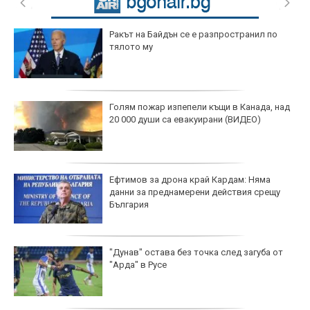
Ракът на Байдън се е разпространил по
тялото му
Голям пожар изпепели къщи в Канада, над
20 000 души са евакуирани (ВИДЕО)
Ефтимов за дрона край Кардам: Няма
данни за преднамерени действия срещу
България
"Дунав" остава без точка след загуба от
"Арда" в Русе