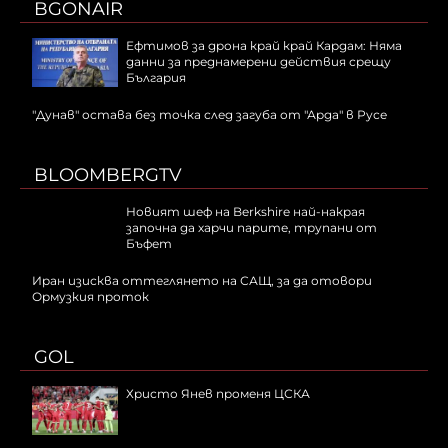
BGONAIR
Ефтимов за дрона край край Кардам: Няма
данни за преднамерени действия срещу
България
"Дунав" остава без точка след загуба от "Арда" в Русе
BLOOMBERGTV
Новият шеф на Berkshire най-накрая
започна да харчи парите, трупани от
Бъфет
Иран изисква оттеглянето на САЩ, за да отовори
Ормузкия проток
GOL
Христо Янев променя ЦСКА