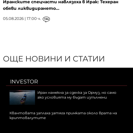
Иранските спецчасти навлязоха в Ирак: Техеран
обяви ликвидирането...
05.08.2026 | 17:00 ч.
134
ОЩЕ НОВИНИ И СТАТИИ
INVESTOR
Иран намекна за сделка за Ормуз, но само
ако условията му бъдат изпълнени
Квантовата заплаха затяга примката около врата на
криптовалутите