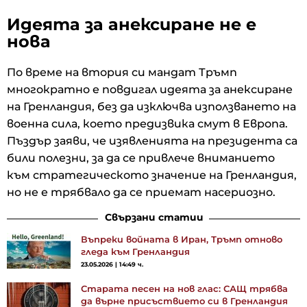
Идеята за анексиране не е
нова
По време на втория си мандат Тръмп
многократно е повдигал идеята за анексиране
на Гренландия, без да изключва използването на
военна сила, което предизвика смут в Европа.
Пъздър заяви, че изявленията на президента са
били полезни, за да се привлече вниманието
към стратегическото значение на Гренландия,
но не е трябвало да се приемат насериозно.
Свързани статии
Въпреки войната в Иран, Тръмп отново
гледа към Гренландия
23.05.2026 | 14:49 ч.
Старата песен на нов глас: САЩ трябва
да върне присъствието си в Гренландия