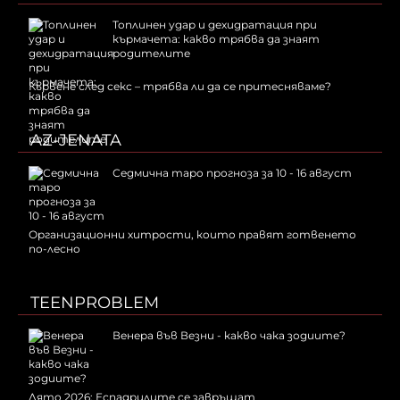
Топлинен удар и дехидратация при
кърмачета: какво трябва да знаят
родителите
Кървене след секс – трябва ли да се притесняваме?
AZ-JENATA
Седмична таро прогноза за 10 - 16 август
Организационни хитрости, които правят готвенето
по-лесно
TEENPROBLEM
Венера във Везни - какво чака зодиите?
Лято 2026: Еспадрилите се завръщат