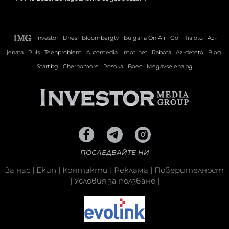
Investor
Dnes
Bloombergtv
Bulgaria On Air
Gol
Tialoto
Az-
jenata
Puls
Teenproblem
Automedia
Imoti.net
Rabota
Az-deteto
Blog
Start.bg
Chernomore
Posoka
Boec
Megavselena.bg
ПОСЛЕДВАЙТЕ НИ
За нас
|
Екип
|
Контакти
|
Реклама
|
Поверителност
|
Условия за ползване
|