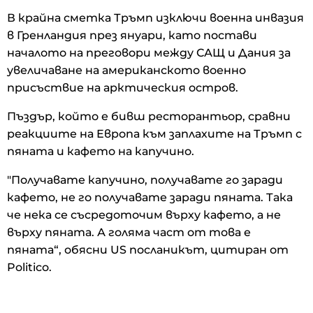
В крайна сметка Тръмп изключи военна инвазия
в Гренландия през януари, като постави
началото на преговори между САЩ и Дания за
увеличаване на американското военно
присъствие на арктическия остров.
Пъздър, който е бивш ресторантьор, сравни
реакциите на Европа към заплахите на Тръмп с
пяната и кафето на капучино.
"Получавате капучино, получавате го заради
кафето, не го получавате заради пяната. Така
че нека се съсредоточим върху кафето, а не
върху пяната. А голяма част от това е
пяната“, обясни US посланикът, цитиран от
Politico.