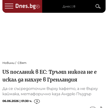
Днес | 8
Новини
Свят
US посланик в ЕС: Тръмп никога не е
искал да нахлуе в Гренландия
Да се съсредоточим върху кафето, а не върху
каймака, метафорично каза Андрю Пъздър
06.06.2026 | 01:30 ч.
5