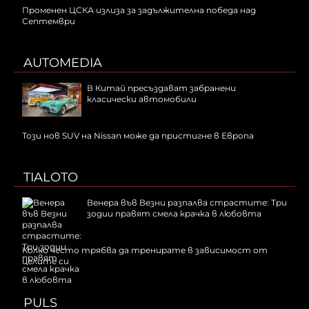
Променен ЦСКА излиза за задължителна победа над
Септември
AUTOMEDIA
В Китай пресъздават забранени
класически автомобили
Този нов SUV на Nissan може да пристигне в Европа
TIALOTO
Венера във Везни разпалва страстите: Три
зодии правят смела крачка в любовта
Колко често трябва да тренирате в зависимост от
целите си
PULS