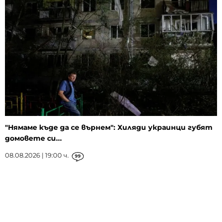
"Нямаме къде да се върнем": Хиляди украинци губят
домовете си...
08.08.2026 | 19:00 ч.
99