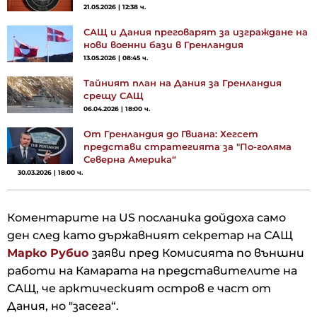
21.05.2026 | 12:38 ч.
САЩ и Дания преговарят за изграждане на
нови военни бази в Гренландия
13.05.2026 | 08:45 ч.
Тайният план на Дания за Гренландия
срещу САЩ
06.04.2026 | 18:00 ч.
От Гренландия до Гвиана: Хегсет
представи стратегията за "По-голяма
Северна Америка“
30.03.2026 | 18:00 ч.
Коментарите на US посланика дойдоха само
ден след като държавният секретар на САЩ
Марко Рубио
заяви пред Комисията по външни
работи на Камарата на представителите на
САЩ, че арктическият остров е част от
Дания, но "засега“.