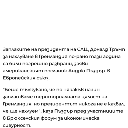
Заплахите на президента на САЩ Доналд Тръмп
за нахлуване в Гренландия по-рано тази година
са били погрешно разбрани, заяви
американският посланик Андрю Пъздър в
Европейския съюз.
"Беше тълкувано, че по някакъв начин
заплашваме териториалната цялост на
Гренландия, но президентът никога не е казвал,
че ще нахлуем“, каза Пъздър пред участниците
в Брюкселския форум за икономическа
сигурност.