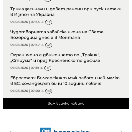
Трима загинали и девет ранени при руски атаки
в Източна Украйна
09.08.2026 | 07:55 ч.
13
Чудотворната хавайска икона на Света
Богородица днес е в Монтана
09.08.2026 | 07:37 ч.
45
Ограничено е движението по „Тракия“,
„Струма“ и през Кресненското дефиле
09.08.2026 | 07:19 ч.
0
Евростат: Българският мъж работи най-малко
в ЕС, холандецът бичи 10 години повече
09.08.2026 | 07:00 ч.
105
Виж всички новини