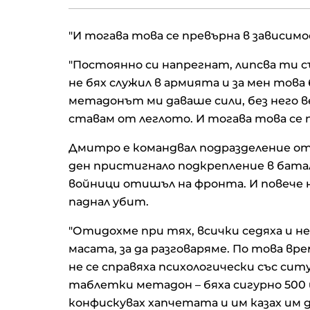
"И тогава това се превърна в зависимос
"Постоянно си напрегнат, липсва ти с
не бях служил в армията и за мен тов
метадонът ми даваше сили, без него ве
ставам от леглото. И тогава това се 
Дмитро е командвал подразделение от 
ден пристигнало подкрепление в бата
войници отишъл на фронта. И повече н
паднал убит.
"Отидохме при тях, всички седяха и не
масата, за да разговаряме. По това в
не се справяха психологически със сит
таблетки метадон – бяха сигурно 500 и
конфискувах хапчетата и им казах им д